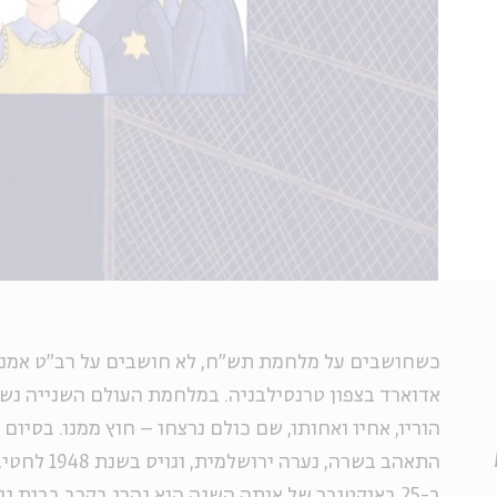
כשחושבים על מלחמת תש"ח, לא חושבים על רב"ט אמנון
אדוארד בצפון טרנסילבניה. במלחמת העולם השנייה נ
הוריו, אחיו ואחותו, שם כולם נרצחו – חוץ ממנו. בסיו
התאהב בשרה, נע
ב-25 באוקטובר של אותה השנה הוא נהרג בקרב בבית ג