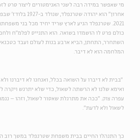
מי שאפשר במידה רבה לשני האנימטורים ליצור סרט לזכ
אחרון" הוא יהודה שטרנפל
2021. שטרנפלד הגיע לארץ שריד יחיד מכל בני משפח
כולם פרט לו הושמדו בשואה. הוא התגייס לפלמ"ח ולח
השתחרר, התחתן, הביא ארבע בנות לעולם ועבד כטכנאי 
המלחמה הוא לא דיבר.
"בבית לא דיברו על השואה בכלל, ואנחנו לא דיברנו ולא י
ואימא שלנו לא הרשתה לשאול, כדי שלא יתרגש ויקרה לו
עפרה צוק. "ככה את מתרגלת שאסור לשאול, וזהו – נגמר 
לשאול ולא לדעת".
כך התנהלו החיים בבית משפחת שטרנפלד במשך רוב הש