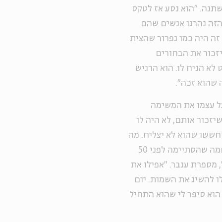
שתנה. "הוא נסע אז לטקס
הזה נהרגו אנשים שהם
זה היה כמו גפרור שהצית
יזכור את הבחורים
 לא הניח לו. הוא הרגיש
 שהוא זכה".
על עצמו את המשימה
זכור אותם, לא היה לו
חששו שהוא לא יצליח. מה
כבר יכול אדם אחד לעשות אל מול זיכרון לאומי של מלחמה שהסתיימה לפני 50
מספרת ענבר. "אפילו את
ו להשיג את השמות. יום
הוא סיפר לי שהוא התחיל