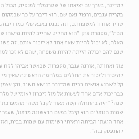
למדינה, בערך עם יציאתו של שטרנפלד לפנסיה, הכול ה
בקרית ענבים, ורפול נאם שם. הוא דיבר על כך שבמקום 
שריד אחרון למשפחתם, וזה נכנס באבא שלי כמו דיבוק. 
הכול", מספרת צוק. "הוא החליט שחייב להיות מישהו ש
האלה; לא יכול להיות שאף אחד לא יזכור אותם. זה פשוט
שגם להם יכולה הייתה להיות משפחה, שהם לא זכו למה
צוק ואחותה, אורנה ענבר, מספרות שכאשר אביהן לקח 
להזכיר ולזכור את החללים במלחמה הראשונה שאין מי שי
קל לשכנע אנשים רבים שמדובר בנושא חשוב, והן עצמן 
שנה? "היה בהתחלה קשה מאוד לקבל משהו מהמערכת", 
שמות הנופלים הוא קיבל בפעם הראשונה מרפול, שעזר ל
אחד הגעתי הביתה וראיתי רשימות עם שמות בבית, ואז 
להתעסק בזה".