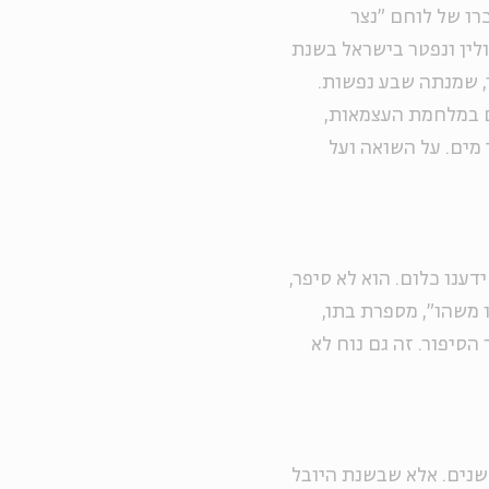
רו של לוחם "נצר
ד, שנולד ב-1927 בלודז' שבפולין ונפטר בישראל בשנת
תו, שמנתה שבע נפשות.
ם במלחמת העצמאות,
מים. על השואה ועל
דענו כלום. הוא לא סיפר,
 משהו", מספרת בתו,
הסיפור. זה גם נוח לא
נים. אלא שבשנת היובל