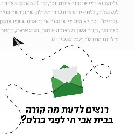
עליהם ואין מי שיזכור אותם. וכ
לנשכחים, בלתי-ידועים ונעדרי תהילה, שהוקדשה כולה 
עבריים". וכך, לא היה מי שיזכור שהיה אדם ששמו אמנון
באירופה, חווה אסון וטראומה איומה, הגיע ארצה, התאה
מולדתו החדשה. אבל עכשיו יש.
לא לשאול ולא לדעת
סרט האנימציה "שארית" נעשה במסגרת פרויקט "פנים. יו
של בית אבי חי שמתקיים זה עשור. מדי שנה בשנה ביום 
רוצים לדעת מה קורה
אנימציה חדשים שמאפשרים מעין הצצה לחיים שנקטעו. ה
בבית אבי חי לפני כולם?
אינטימיים מעולם שחרב, רגעים שקיבלו משמעות ומעמד 
משפחות הנופלים שותפות לתהליך היצירה, והגיבוי שלה