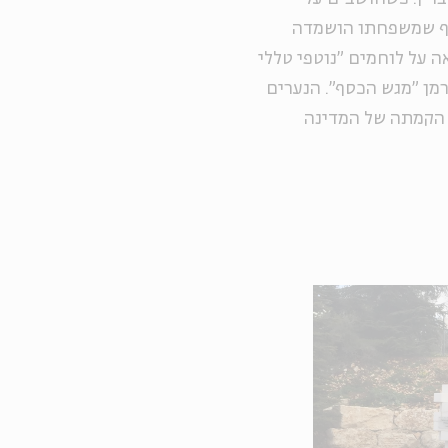
קף שמשפחתו הושמדה
 על לוחמים "נוטפי טללי
רמן "מגש הכסף". הנערים
 הקמתה של המדינה