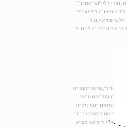
ך, עד 20 השנים האחרונות, היו חללי "נצר אחרון"
למי שנטפו "טללי נעורים
 זילברשפיץ, שגדל
ב בנערה ונהרג כשלחם על
ם. זיכרון", מיזם ההנצחה
הזיכרון מוקרנים סרטי
ם מנציחים רגעי זיכרון
מיוחד מתוך החורבן הזה.
ן הכרחי למימושו. בסרט