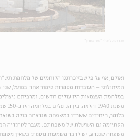
אנדרטה לחללי "נצר אחרון"
ואולם, אף על פי שבזיכרוננו הלוחמים של מלחמת תש"ח
המיתולוגי – העובדות מספרות סיפור אחר. בפועל, שני
במלחמת העצמאות היו עולים חדשים, ומרביתם ניצולים
משנת 1940
כלומר, היחידים ששרדו במשפחה שנרצחה כולה בשואה 
הסתיימה גם השושלת של משפחתם. מעבר לטרגדיה המ
משפחה שנגדע, יש לדבר משמעות נוספת: כשאין משפחה,