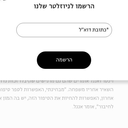
על אמנון זילברשפיץ הנסיבות היו שונות. יוצרי הסרט, עו
הרשמו לניוזלטר שלנו
מסטודיו דוב אברמסון, מספרים שאכן, בניגוד לעבודה ע
חיילים שנהרגו בקרב, במקרה של אמנון לא היה מי שיספר
באמת הייתה מורכבת כי לא ידענו כמעט שום פרט על החיי
*כתובת דוא"ל
ידענו למשל איזה אוכל הוא אהב לאכול או מה היו התחבי
הגיע ממי שהייתה אז בת הזוג שלו".
הרשמה
למרות האתגר שביצירת סרט על אדם שלא נשאר כמעט אי
וינטר ואנגל אומרים שהם גם מרגישים שקיבלו זכות גד
השאיר אחריו משפחה. "מבחינתי, האפשרות לספר סיפור
אחרון, האפשרות להחיות את הסיפור הזה, יש בה המון 
לחיבור", אומר אנגל.