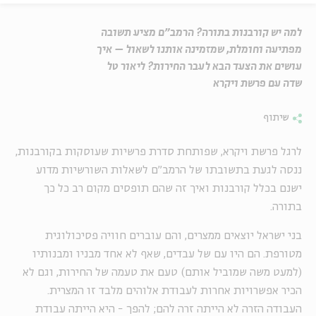
למה יש קורבנות בתורה? הרמב"ם מציע תשובה
מפתיעה וחומלת, שמזמינה אותנו לשאול – איך
עושים את הצעד הבא לעבר החירות? ליאור טל
שדה עם פרשת ויקרא
שיתוף
לרגל פרשת ויקרא, שפותחת סדרת פרשיות שעוסקות בקורבנות,
ננסה לגעת בתשובתו של הרמב"ם לשאלות השורשיות מדוע
ישנם בכלל קורבנות ואיך זה שהם תופסים מקום רב כל כך
בתורה.
בני ישראל יוצאים ממצרים, והם עוברים חוויה פסיכולוגית
מטורפת. הם היו עם של עבדים, שאף לא אחד מבניו ומבנותיו
(למעט משה שמוביל אותם) טעם את טעמה של החירות, וגם לא
הכיר אפשרויות אחרות לעבודת אלוהים מלבד זו המצרית.
העבודה הזרה לא הייתה זרה להם; להפך - היא הייתה עבודת