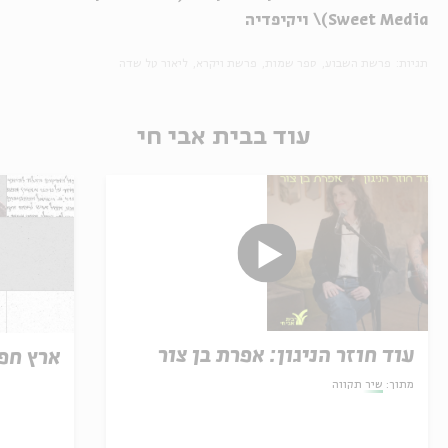
Sweet Media)\ ויקיפדיה
תגיות:
פרשת השבוע
ספר שמות
פרשת ויקרא
ליאור טל שדה
עוד בבית אבי חי
עוד חוזר הניגון: אפרת בן צור
ארץ חפ
מתוך:
שיר תקווה