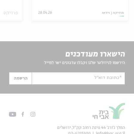
פרויקט
מוזיקה
וידאו
28.04.26
הישארו מעודכנים
הירשמו לניוזלטר שלנו וקבלו עדכונים ישר למייל
*כתובת דוא"ל
הרשמה
המלך ג'ורג' 44 פינת רחוב קק״ל, ירושלים
02-6215300
info@bac.org.il