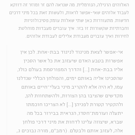
האלוהים הרגילה, הנורמלית. מה שנראה להם זר ומוזר זה דווקא
לעבוד אלוהים שאי-אפשר לראות, ולעשות זאת בכל מיני דרכים
חדשות. מתעוררות כאן שתי שאלות עומק פסיכולוגיות
וחברתיות שקשורות זו בזו: איך עוברים מעבדות מוחלטת
לחירות ואיך עוברים מעבודת אלילים לעבודת אלוהים.
אי-אפשר לצאת מניגוד לניגוד בבת-אחת. לכן אין
אפשרות בטבע האדם שיעזוב את כל אשר הסכין
אליו בבת-אחת [...] והדרך המפורסמת בעולם כולו,
שהסכינו אליה באותם ימים, והפולחן הכללי שגדלנו
עִמו, לא היה אלא להקריב מיני בעלי־חיים באותם
מקדשים שהציבו בהן הצורות, ולהשתחוות להן,
ולהקטיר קטורת לפניהן [...] לא הצריכו חוכמתו
יתעלה ועורמת־חסדו, הנראית בבירור בכל מה
שברא, שיצווה עלינו לדחות את מיני דרכי פולחן
אלה, לעזוב אותם ולבטלם.
(רמב"ם, מורה נבוכים ג,