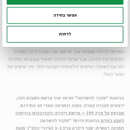
לעזור לאדם להתקדם לעבר המטרה.
הדברים האלה נכונים גם לגבי היכולת לעבור משעבוד לחירות.
אפשר בחירה
יכולת זו נרכשת צעד אחר צעד. החירות היא אידיאל שניתן בכל
דור רק להתקרב אליו מעט יותר. עם ישראל חולם על חופש אמיתי
לדחות
מיום שיצא ממצרים. אנחנו שרים שוב ושוב בהמנון שלנו ״להיות
עם חופשי בארצנו, ארץ ציון וירושלים״. השנה וחצי האחרונות
המחישו לכולנו שאנחנו עוד לא שם, אבל אנחנו בדרך. המטרה
הסופית עוד רחוקה, אבל אנחנו יכולים לשאול בערב חג החירות
הזה את השאלה האישית והלאומית הצנועה יותר: איך עושים את
הצעד הבא?
ההסכת "מקור להשראה" ועימו טור פרשת השבוע הזה,
יוצאים לפגרה קצרה. נשוב ונתראה אחרי חג החירות.
מבוסס על
פרק 199 – פרשת ויקרא: הקורבנות כוויתור
לטבע האדם
בהסכת היומי "מקור להשראה
תמונה ראשית:
ספר ויקרא פרק 1-1 (איורי התנ"ך מאת