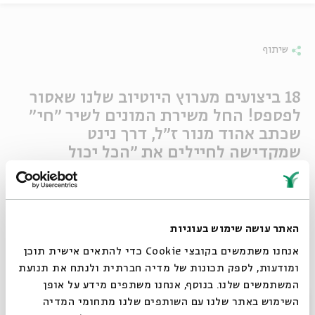
שיתוף
18 ביצועים מערוץ היוטיוב שלנו שאסור
לפספס! החל משירת המונים לשיר "חי"
שכתב אהוד מנור ז"ל, דרך נינט
שמקדישה לחיילים את "הכל יכול
לקרות" ומתיסיהו ודניאל זמיר עם One
Day ועד לביצוע המרטיט של שי צברי
ויגל הרוש לרחמנא דעני (דעני לעניי).
האתר עושה שימוש בעוגיות
אנחנו משתמשים בקובצי Cookie כדי להתאים אישית תוכן
ומודעות, לספק תכונות של מדיה חברתית ולנתח את תנועת
המשתמשים שלנו. בנוסף, אנחנו משתפים מידע על אופן
סגור
השימוש באתר שלנו עם השותפים שלנו מתחומי המדיה