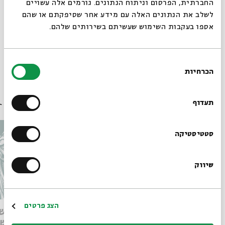
החברתית, הפרסום וניתוח הנתונים. גורמים אלה עשויים
לשלב את הנתונים האלה עם מידע אחר שסיפקתם או שהם
אספו בעקבות השימוש שעשיתם בשירותים שלהם.
צפו עכשיו >>
בחירת
הכרחיות
הסכמה
רוצים לדעת מה קורה
עוד בבית אבי חי
בבית אבי חי לפני כולם?
תעדוף
הרשמו לניוזלטר שלנו
סטטיסטיקה
שיווק
*כתובת דוא"ל
הרשמה
הצג פרטים
חירות המחשבה וחזון המדינה
מותו ש
הליברלית
במדרש 