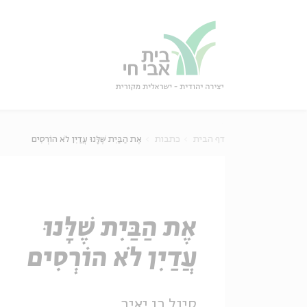
גור
סגור
דף הבית
כתבות
אֶת הַבַּיִת שֶׁלָּנוּ עֲדַיִן לֹא הוֹרְסִים
אֶת הַבַּיִת שֶׁלָּנוּ
עֲדַיִן לֹא הוֹרְסִים
סיגל בן יאיר