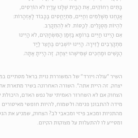
בָּתִּים רְחוֹקִים, אֶת הַבַּיִת שֶׁלָּנוּ עֲדַיִן לֹא הוֹרְסִים,
אֲנַחְנוּ מְשַׁלְּמִים וְחַיִּים, מִתְיַחֲסִים בַּכָּבוֹד לָאַזְהָרוֹת:
לִהְיוֹת מְסֻגָּלִים. לְכַסּוֹת. לֹא לְהִתְקָרֵב.
אִם הָיִינוּ חַיִּים בְּרוֹמָא בַּזְּמַן הַמִּשְׂחָקִים, לֹא הָיִינוּ
מִתְקָרְבִים לַזִּירָה. הָיִינוּ יוֹשְׁבִים בֶּחָצֵר לַיָּד
הַנָּשִׁים וּמַחְכִּים שֶׁמִּישֶׁהוּ יִצְחַק. זֶה הָיִיתָ אַתָּה.
השיר "עולה ויורד" של המשוררת נוית בראל מסתיים ב
יצחק. זה היית אתה". השורה האחרונה בשיר מתארת את 
הצחוק אם לא השחרור האמיתי של נפש האדם, היכולת ל
מידה להתבונן פנימה ולשמוח, להיות חופשי מאיסורים 
מהתניות ומכאב פיזי ומכאבי לב? הצחוק, שמניע את הג
ומסייע לו להתעלות על מצוקות הקיום.