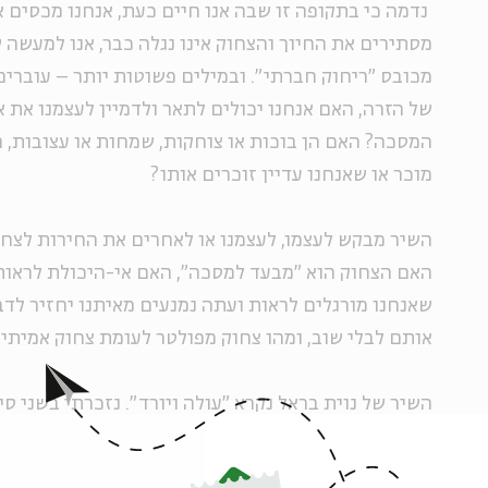
נדמה כי בתקופה זו שבה אנו חיים כעת, אנחנו מכסים את
מסתירים את החיוך והצחוק אינו נגלה כבר, אנו למעשה ש
מכובס "ריחוק חברתי". ובמילים פשוטות יותר – עוברים 
של הזרה, האם אנחנו יכולים לתאר ולדמיין לעצמנו את 
המסכה? האם הן בוכות או צוחקות, שמחות או עצובות, 
מוכר או שאנחנו עדיין זוכרים אותו?
השיר מבקש לעצמו, לעצמנו או לאחרים את החירות לצחו
האם הצחוק הוא "מבעד למסכה", האם אי-היכולת לראות
שאנחנו מורגלים לראות ועתה נמנעים מאיתנו יחזיר לדב
אותם לבלי שוב, ומהו צחוק מפולטר לעומת צחוק אמיתי
השיר של נוית בראל נקרא "עולה ויורד". נזכרתי בשני ס
יעקב, שבו המלאכים עולים ויורדים בסולם, מעין משל ח
להגיע לגובה רוחני לעומת נפילה נפשית למעמקים. מי ש