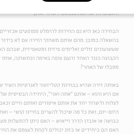
מסוגל" לחיות תחת אותן מהמורות שהחיים מזמנים לנו א
והאפשרות שניתנת בנפשנו לשרוד אותן.
הבחירה כאן היא גם החירות להימלט ממופעים אכזריים.
בהשאלה כמובן. מהם אותם משחקי הזירה אם לא בידור לה
שעשועונים זולים ואלימים פיזית ומטאפיזית, שבהם הא
הקבוצה כנגד האחד והעם צופה באימה ובתשוקה, אותו 
מסבלו של האחר?
באותה זירה שהיא בבחינת קטליזטור לאגרסיות השיר שו
אם היא והוא – אותם "אתה ואני", היחידה הבסיסית של
לצלוח ולשרוד יחד את אותם איסורים ואותם חיים וכאב
היום-יום, ואת כל מה שיכול להערים בחיינו קושי – ואול
כבושה או אובדן הדרך וייאוש – האם ניתן להתעלות מע
האם הם כיחידים או כזוג יכולים לקחת לעצמם את החיר