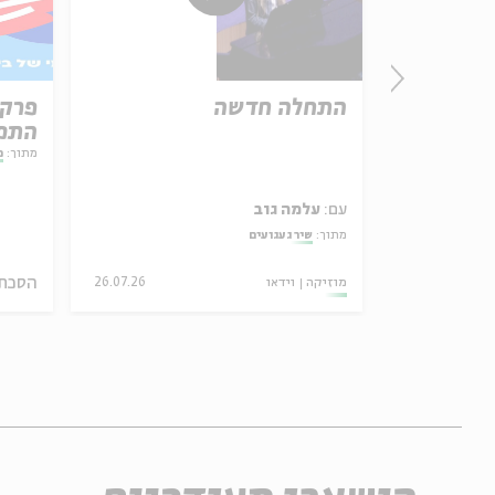
ינית או
התחלה חדשה
התמו
מתוך:
מ
עם:
עלמה גוב
אמר תיאולוגי־מדיני
מתוך:
שיר געגועים
הסכת
05.08.26
מוזיקה
וידאו
26.07.26