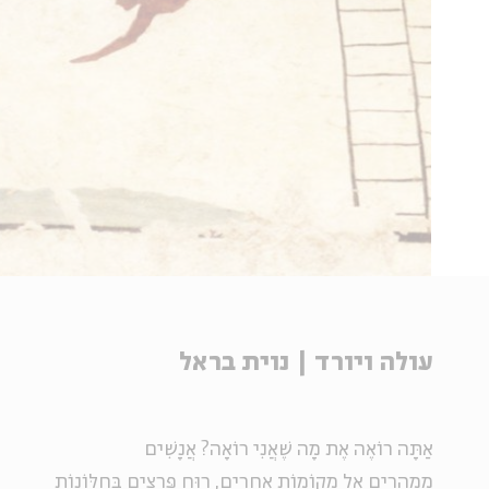
עולה ויורד | נוית בראל
אַתָּה רוֹאֶה אֶת מָה שֶׁאֲנִי רוֹאָה? אֲנָשִׁים
מְמַהֲרִים אֶל מְקוֹמוֹת אֲחֵרִים, רוּחַ פְּרָצִים בַּחַלּוֹנוֹת