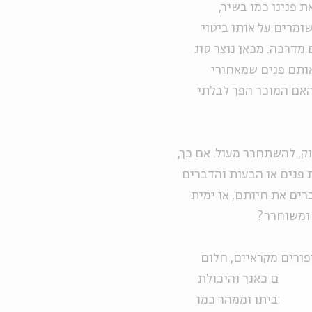
 פנינו כמו בשיר,
ומרים על אותו ביטוי
מדרכה. מכאן נוצר סוג
אותם פנים שמאחורי
האם המוכר הפך לבלתי
ק, להשתחרר מעול. אם כך,
 פנים או הבעות והדברים
רים את חיותם, או ימית
 ומשוחרר?
יפורים מקראיים, חלום
יי האדם כאנך והיכולת
יוצא מביתו וממהר כמו