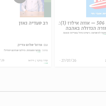
פרק 506 – אווה אילוז (1):
רב סעדיה גאון
רה הגדולה באהבה
קור להשראה: רעיון גדול באריזה קטנה
עם:
פרופ' שלום צדיק
מתוך:
מוסר ומצוות: הילכו שניהם יחדיו?
27/07/26
סדר בוקר
וידאו
7.26