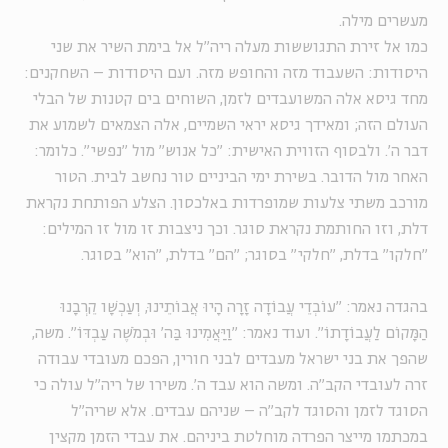
מעשרים מילה.
כמו אל זירת התגוששות מעלה ריה"ל אל בימת השיר את שני
היסודות: השעבוד מזה והחופש מזה. ועם היסודות – השחקנים:
מחד גיסא אלה המשועבדים לזמן, השוחים בים קטנות של הבלי
העולם הזה; ומאידך גיסא יראי השמיים, אלה הצמאים לשמוע את
דבר ה'. ולבסוף הזווית האישית: "כל אנוש" מול "נפשי". כלומר:
האחר מול הדובר. בשירת ימי הביניים טור נחשב לבית. הטור
מורכב משתי צלעות שמופרדות באלכסון. הצלע הפותחת נקראת
דלת, וזו החותמת נקראת סוגר. וכך ניצבות זו מול זו המילים:
"חלקו" בדלת, "חלקי" בסוגר; "הם" בדלת, "הוא" בסוגר.
בהגדה נאמר: "עוֹבְדֵי עֲבוֹדָה זָרָה הָיוּ אֲבוֹתֵינוּ, וְעַכְשָׁו קֵרְבָנוּ
הַמָּקוֹם לַעֲבוֹדָתוֹ". ועוד נאמר: "וַיַּאֲמִינוּ בַּה' וּבְמֹשֶׁה עַבְדּוֹ". משה,
שהפך את בני ישראל מעבדים לבני חורין, הפכם מעובדי עבודה
זרה לעובדי הקב"ה. ומשה הוא עבד ה'. משירו של ריה"ל עולה כי
הסוגד לזמן והסוגד לקב"ה – שניהם עבדים. אלא שריה"ל
במכתמו מייצר הפרדה מוחלטת ביניהם. את עבדי הזמן מקצין