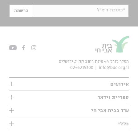
*כתובת דוא"ל
הרשמה
המלך ג'ורג' 44 פינת רחוב קק״ל, ירושלים
02-6215300
info@bac.org.il
אירועים
עיון
ספריית וידאו
אנגלית
ילדים
שיעורי בוקר
עוד בבית אבי חי
מוזיקה
מיוחדים
תערוכות
עיון
כללי
נוער
מיוחדים
מיוחדים
צרו קשר
ספרות ושירה
פודקאסטים מומלצים
ספרות ושירה