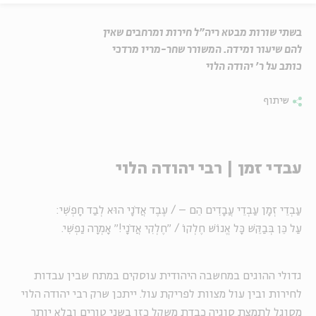
בשתי שורות מבטא ריה"ל חירות ומרחבים שאין
להם שיעור ומידה. המשורר שחר-מריו מרדכי
כותב על ר' יהודה הלוי
שיתוף
עבדי זמן | רבי יהודה הלוי
עַבְדֵי זְמָן עַבְדֵי עֲבָדִים הֵם – / עֶבֶד אֲדֹנָי הוּא לְבַד חָפְשִׁי:
עַל כֵּן בְּבַקֵּשׁ כָּל אֱנוֹשׁ חֶלְקוֹ / "חֶלְקִי אֲדֹנָי!" אָמְרָה נַפְשִׁי.
גדולי ההוגים במחשבה היהודית עוסקים במתח שבין עבדות
לחירות ובין עול מצוות לפריקת עול. ייתכן שרק רבי יהודה הלוי
מסוגל לתמצת סוגיה כבדת משקל כזו בשני טורים ובלא יותר