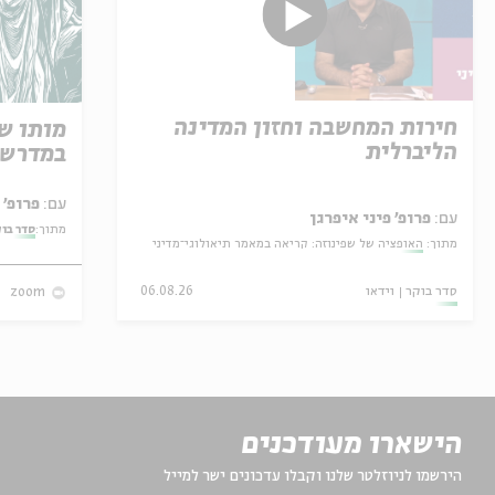
חירות המחשבה וחזון המדינה
מותו ש
הליברלית
במדרש 
עם:
פרופ' אביגדור שנאן
עם:
פרופ' פיני איפרגן
מתוך:
סדר בו
מתוך:
האופציה של שפינוזה: קריאה במאמר תיאולוגי־מדיני
סדר בוקר
וידאו
06.08.26
zoom
הישארו מעודכנים
הירשמו לניוזלטר שלנו וקבלו עדכונים ישר למייל