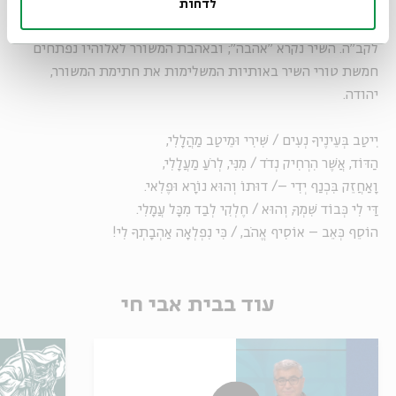
כ"ד מתוך פרק ג' בספר איכה: "חֶלְקִ֤י יְהוָה֙ אָֽמְרָ֣ה נַפְשִׁ֔י עַל־כֵּ֖ן
לדחות
אוֹחִ֥יל לֽוֹ." על חלקיק זה נשען ריה"ל גם בשיר-אקרוסטיכון שכתב
לקב"ה. השיר נקרא "אהבה"; ובאהבת המשורר לאלוהיו נפתחים
חמשת טורי השיר באותיות המשלימות את חתימת המשורר,
יהודה.
יִיטַב בְּעֵינֶיךָ נְעִים / שִׁירִי וּמֵיטַב מַהֲלָלִי,
הַדּוֹד, אֲשֶׁר הִרְחִיק נְדֹד / מִנִּי, לְרֹעַ מַעֲלָלִי,
וָאַחֲזֵק בִּכְנַף יְדִי –/ דוּתוֹ וְהוּא נוֹרָא וּפֶלִאי.
דַּי לִי כְּבוֹד שִׁמְךָ, וְהוּא / חֶלְקִי לְבַד מִכָּל עֲמָלִי.
הוֹסֵף כְּאֵב – אוֹסִיף אֱהֹב, / כִּי נִפְלְאָה אַהְבָתְךָ לִי!
עוד בבית אבי חי