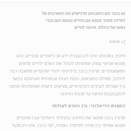
גם בובר וגם נוסבאום מדגישים את החשיבות של
למידה מתוך מפגש עם החיים עצמם ועם נבכי
נפשו של הזולת. שיעור לחיים
שיתוף
חינוך, במהותו, אינו רק העברת ידע או כישורים טכניים; הוא
מפגש אנושי עמוק שמטרתו לעורר את האדם לחיים מלאים
ומשמעותיים. מרטין בובר, פילוסוף יהודי שהקדיש מחשבה רבה
לחינוך, ומרתה נוסבאום, הוגת דעות עכשווית העוסקת בקשר
בין ספרות לערכים דמוקרטיים, מציעים גישות שמזמינות אותנו
להתבוננות חדשה על מהות החינוך.
המפגש הדיאלוגי: בין האדם לעולמו
מרטין בובר מתאר את החינוך כתהליך דיאלוגי שבו מתקיים
מפגש אמיתי בין מורה לתלמיד. המורה, לפי בובר, אינו רק מקור