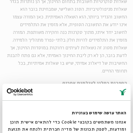
שאלות סוקרטיות חשובות בתחום החינוך, אך הן נותרות בגדר
שאלות מניפולטיביות. הסוג השלישי, שמבחינת בובר הוא
החשוב והנדיר ביותר, הוא השאלה האמיתית. כאן המורה עצמו
אינו יודע את התשובה הסופית, אלא מזמין את התלמידים
לחשוב יחד איתו, מתוך סקרנות כנה וחקירה משותפת. המורה
מזמין את התלמידים להיות חלק בלתי-נפרד מתהליך הלמידה.
שאלות מסוג זה נשאלות לעיתים רחוקות במוסדות החינוך, אך
לדעת בובר, הן לא רק ליבת החינוך האמיתי, אלא גם פתח להבנת
החשיבות של דיאלוג אמיתי, שיש בו שאלות אמיתיות, בכל
תחומי החיים.
הספרות כחלון לעולמות אחרים
מרתה נוסבאום מפתחת רעיון אחר אך דומה, שעוסק גם הוא
בשאלות של חינוך ודיאלוג פתוח דרך הארת מקומה של הספרות
בתהליך החינוך. לדבריה, הספרות מאפשרת לנו להיכנס לעולמות
האתר עושה שימוש בעוגיות
שאינם שלנו ולראות את החיים מנקודות מבט אחרות. רומנים
אנחנו משתמשים בקובצי Cookie כדי להתאים אישית תוכן
ריאליסטיים, למשל, יוצרים מרחב שבו הקורא פוגש את המורכבות
ומודעות, לספק תכונות של מדיה חברתית ולנתח את תנועת