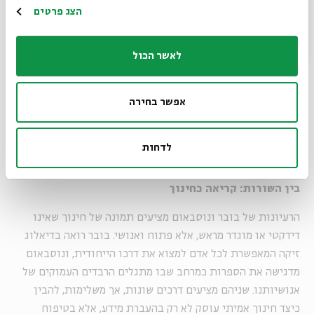
גם בובר וגם נוסבאום מדגישים את החשיבות של למידה מתוך
הרשמה
הצג פרטים
מפגש עם החיים עצמם ועם נבכי נפשו של הזולת. תפיסתו של
בובר על דיאלוג כבסיס לחינוך מזמינה אותנו לחשוב על האופן
לאשר הכול
שבו האדם מגבש את זהותו דרך הקשרים שהוא יוצר עם אחרים.
נוסבאום מרחיבה את המפגש גם לדמויות ספרותיות ולמעמקי
הקשרים ביניהן ואיתן.
אפשר בחירה
כפי שבובר מדבר על נוכחותו של המורה בכל רגע נתון, כך
נוסבאום מצביעה על היכולת של הספרות לשהות במרחב שבין
לדחות
המוכר לזר, ולחולל שינוי עמוק בתפיסות שלנו על העולם.
בין השורות: קריאה כחינוך
הרעיונות של בובר ונוסבאום מציעים תמונה של חינוך שאינו
דידקטי או מוגדר מראש, אלא פתוח ואנושי. בובר רואה בדיאלוג
זיקה המאפשרת לכל אדם למצוא את דרכו הייחודית, ונוסבאום
מדגישה את הספרות כמרחב שבו מתגלים הרבדים העמוקים של
אנושיותנו. שניהם מציעים דרכים שונות, אך משלימות, להבין
כיצד חינוך אמיתי עוסק לא רק בהעברת מידע, אלא בטיפוח