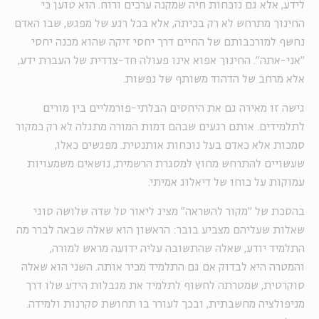
לידע, אלא גם נוכחות חיה שמקנה ערכים ורוח. הוא טוען כי
החינוך מתרחש לא רק בכיתה, אלא בכל רגע של מפגש, שבו האדם
נחשף למורכבותם של החיים דרך יחסי זיקה שהוא מכנה יחסי
"אני-אתה". החינוך אפוא אינו פעולה חד-צדדית של העברת ידע,
אלא מרחב של הדהוד משותף של נפשות.
גישה זו מאירה גם את היחסים הבלתי-פורמליים בין מורים
לתלמידים. אותם רגעים שבהם דמות המורה מתגלה לא רק כמקור
סמכות אלא כאדם בעל נוכחות אותנטית. מפגשים כאלו,
שעשויים להתרחש מחוץ למסגרת הרשמית, נושאים משמעויות
עמוקות על כוחו של דיאלוג אמיתי.
בהסכת של "מקור להשראה" מציג ליאור טל שדה שלושה סוגי
שאלות שעליהם מצביע בובר: הראשון הוא שאלה שבאה לברר מה
התלמיד יודע, שאלה שהתשובה עליה ידועה מראש למורה,
והמטרה היא לבדוק אם גם התלמיד מכיר אותה. השני הוא שאלה
סוקרטית, שמטרתה לחשוף לתלמיד את מגבלות הידע שלו דרך
מניפולציה מחשבתית, ובכך לעורר בו תחושת סקרנות ולמידה.