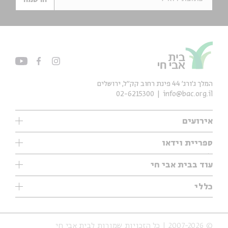
המלך ג'ורג' 44 פינת רחוב קק״ל, ירושלים
02-6215300
info@bac.org.il
אירועים
עיון
ספריית וידאו
אנגלית
ילדים
שיעורי בוקר
עוד בבית אבי חי
מוזיקה
מיוחדים
תערוכות
עיון
כללי
נוער
מיוחדים
מיוחדים
צרו קשר
ספרות ושירה
פודקאסטים מומלצים
ספרות ושירה
אודות
סדרות
כתבות
© 2007-2026 | כל הזכויות שמורות לבית אבי חי
הצהרת נגישות
אירועי עבר