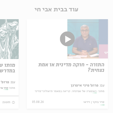
עוד בבית אבי חי
התורה - חוקה מדינית או אמת
מותו ש
נצחית?
במדרש 
עם:
פרופ' אביגדור שנאן
עם:
פרופ' פיני איפרגן
מתוך:
סדר בו
מתוך:
האופציה של שפינוזה: קריאה במאמר תיאולוגי־מדיני
סדר בוקר
וידאו
05.08.26
zoom