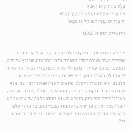
בִּנְשִׁיבַת הַסְּתָו הָאַכְזָר –
אִם אָבִיב מְפַיְּסוֹ וּמַגִּישׁ לוֹ, חַיֵּךְ וְהַגֵּשׁ
זֵר פְּרָחִים עֲנָקִי לְמוֹ חַלּוֹנוֹ מַמָּשׁ!
(ירושלים תרפ"ה, 1925)
אני לא זוכרת מתי בדיוק נתקלתי בשיר הזה, אבל אני זוכרת
שהייתי נערה צעירה למדי, והשורה בדבר ההר הזה, שרובץ על הלב,
נגעה בי באופן עמוק – נדמה לי שהיא נגעה בדיוק בהר הזה שהיה
לי על הלב באותו הזמן, ובאפשרות שיום אחד, מול עץ אגס
מלבלב, הוא יתפורר וייעלם. פתאום לא רק שהיה לדבר שם, אלא
שגם הייתה לו תקווה: יום אחד הוא יעבור. מתי? באביב. מה יהיה
באביב? יהיה יופי כזה, מופלא ופשוט ונהדר כל כך, עד שהכאב לא
יוכל לעמוד מולו, עד שהלב ישתחרר מכבליו. הכובד הזה ייעלם
כלא היה. הגילוי הזה היה חד ומופלא. באמת, יום אחד זה יעבור
לי?