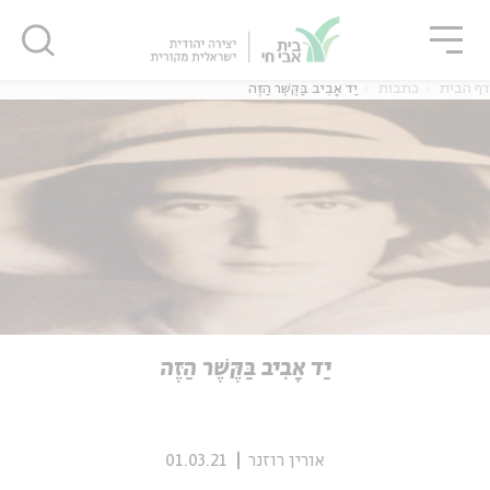
גור
סגור
סגור
דף הבית
כתבות
יַד אָבִיב בַּקֶּשֶׁר הַזֶּה
ה
אנגלית
נוער
ה
אנגלית
מיוחדי
יַד אָבִיב בַּקֶּשֶׁר הַזֶּה
אורין רוזנר
01.03.21