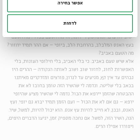
אפשר בחירה
וההר על הלב. כשהייתי נערה באמת האמנתי שיבוא יום שההר על
הלב יתפורר – ואיננו. שיום אחד ההר באמת ייעלם וזהו. רחל לא
ממשיכה לספר שההר גם יחזור, שהדבר הזה, בחזה, שהוא לא כאב
לדחות
ולא לחץ, לא דמעות ולא כעס – הדבר הזה שהוא פשוט הר – עוד
ישוב להיערם. ומתחשק לי לומר, אז מה הטעם בכלל? מה הטעם
בעץ האגס המלבלב, בהרחבת הלב, ביופי – אם ההר תמיד יחזור?
מה הטעם באביב?
אלא שיש טעם באביב. כי בלי האביב, בלי חילופי העונות, בלי
האפשרות לחוג, לחזור שוב ושוב לאותה הנקודה – ההרים היו
גבהים עד אין קץ, מגיעים עד לגרון, פורצים ומזדקרים מאיתנו
בכאב בלי שליטה. ונדמה לי שהשיר הזה טומן בחובו לא את
ההבטחה שהזמן יירפא את הכול. נדמה לי שהשיר מציע שהיופי
ירפא – גם אם לא את הכול – ועם הזמן תמיד יבוא גם יופי. ועץ
האגס, ובכן, לא חייב להיות עץ אגס. הוא יכול להיות, למשל, שיר.
הנה, השיר הזה, למשל. אם נחכה מספיק זמן, יגיעו הדברים היפים,
ויפוררו אפילו הרים.