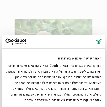
האתר עושה שימוש בעוגיות
אנחנו משתמשים בקובצי Cookie כדי להתאים אישית תוכן
ומודעות, לספק תכונות של מדיה חברתית ולנתח את תנועת
מגיע ודוחף לנו מול הפנים את זר הפרחים הענקי שלו. עץ אגס, 
המשתמשים שלנו. בנוסף, אנחנו משתפים מידע על אופן
סגור
השימוש באתר שלנו עם השותפים שלנו מתחומי המדיה
צילום: envato elements
החברתית, הפרסום וניתוח הנתונים. גורמים אלה עשויים
לשלב את הנתונים האלה עם מידע אחר שסיפקתם או שהם
אספו בעקבות השימוש שעשיתם בשירותים שלהם.
זה מעניין לחזור אל השיר הזה בערך 15 שנים אחר כך, כשאני כבר