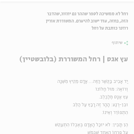
רחל לא ממשיכה לספר שההר גם יחזור, שהדבר
הזה, בחזה, עוד ישוב להיערם. המשוררת אורין
רוזנר כותבת על רחל
שיתוף
עץ אגס | רחל המשוררת (בלובשטיין)
יַד אָבִיב בַּקֶּשֶׁר הַזֶּה… אָדָם מֵקִיץ מִשֵּׁנָה
וְרוֹאֶה: מוּל חַלּוֹנוֹ
עֵץ אַגָּס מְלַבְלֵב.
וּבִן-רֶגַע: הָהָר זֶה רָבַץ עַל הַלֵּב
הִתְפּוֹרֵר וְאֵינוֹ.
הֵן תָּבִין: לֹא יוּכַל הָאָדָם בְּאֶבְלוֹ הִתְעַקֵּשׁ
עַל פִּרְחוֹ הָאֶחָד שֶׁכָּמַשׁ