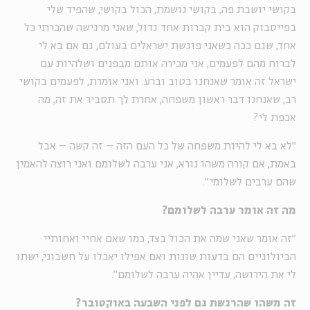
בקושי יושבת פה, בקושי נושמת, הכול בקושי, שהפיד שלי
בפייסבוק הוא בית קברות אחד גדול, שאני מרגישה שהכרתי כל
אחד, שגם ככה כשאני פוגשת ישראלים בעולם, גם אם בא לי
לברוח מהם לפעמים, אני מכירה אותם מבפנים ושלהיות עם
ישראל זה אומר שאנחנו בטוב וברע. ואני אומרת, לפעמים בקושי
רב, שאנחנו דבר ראשון משפחה, אחרת לך תסביר את זה, מה
אכפת לי?
"לא בא לי להיות משפחה של כל העם הזה – זה קשה – אבל
באמת, אם קורה משהו נורא, אני ערבה לשלומם ואני רוצה להאמין
שהם ערבים לשלומי".
מה זה אומר ערבה לשלומם?
"זה אומר שאני שמה את הכול בצד, כמו שאם אחיי ואחותיי
הביולוגיים הם בדעות שונות ואם אפילו יאכלו על חשבוני, ישתו
לי את הירושה, עדיין אהיה ערבה לשלומם".
זה משהו שהרגשת גם לפני השבעה באוקטובר?