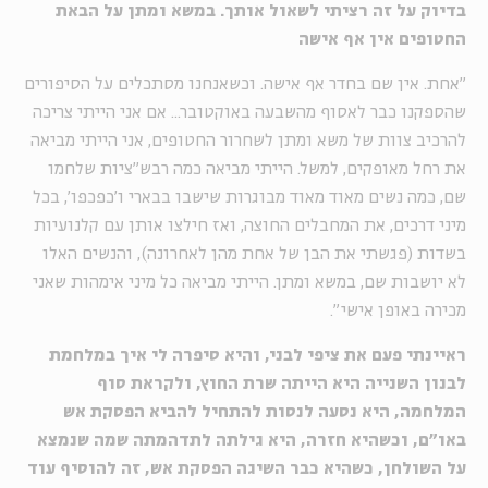
בדיוק על זה רציתי לשאול אותך. במשא ומתן על הבאת
החטופים אין אף אישה
"אחת. אין שם בחדר אף אישה. וכשאנחנו מסתכלים על הסיפורים
שהספקנו כבר לאסוף מהשבעה באוקטובר... אם אני הייתי צריכה
להרכיב צוות של משא ומתן לשחרור החטופים, אני הייתי מביאה
את רחל מאופקים, למשל. הייתי מביאה כמה רבש"ציות שלחמו
שם, כמה נשים מאוד מאוד מבוגרות שישבו בבארי ו'כפכפו', בכל
מיני דרכים, את המחבלים החוצה, ואז חילצו אותן עם קלנועיות
בשדות (פגשתי את הבן של אחת מהן לאחרונה), והנשים האלו
לא יושבות שם, במשא ומתן. הייתי מביאה כל מיני אימהות שאני
מכירה באופן אישי".
ראיינתי פעם את ציפי לבני, והיא סיפרה לי איך במלחמת
לבנון השנייה היא הייתה שרת החוץ, ולקראת סוף
המלחמה, היא נסעה לנסות להתחיל להביא הפסקת אש
באו"ם, וכשהיא חזרה, היא גילתה לתדהמתה שמה שנמצא
על השולחן, כשהיא כבר השיגה הפסקת אש, זה להוסיף עוד