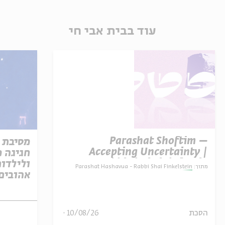
עוד בבית אבי חי
Parashat Shoftim –
מסיבת 
Accepting Uncertainty |
חגיגה מ
Rabbi Shai Finkelstein
ולילדות
מתוך:
Parashat Hashavua - Rabbi Shai Finkelstein
אהובים
הסכת
10/08/26