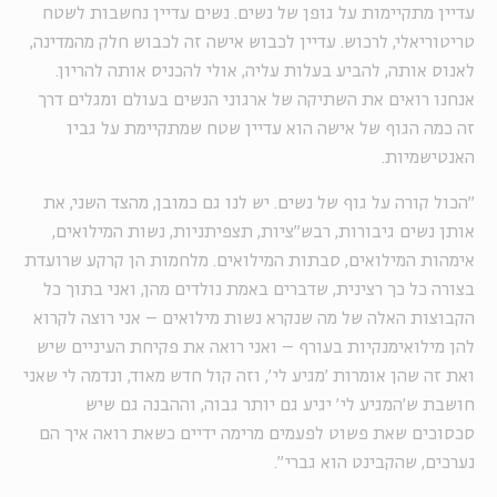
עדיין מתקיימות על גופן של נשים. נשים עדיין נחשבות לשטח
טריטוריאלי, לרכוש. עדיין לכבוש אישה זה לכבוש חלק מהמדינה,
לאנוס אותה, להביע בעלות עליה, אולי להכניס אותה להריון.
אנחנו רואים את השתיקה של ארגוני הנשים בעולם ומגלים דרך
זה כמה הגוף של אישה הוא עדיין שטח שמתקיימת על גביו
האנטישמיות.
"הכול קורה על גוף של נשים. יש לנו גם כמובן, מהצד השני, את
אותן נשים גיבורות, רבש"ציות, תצפיתניות, נשות המילואים,
אימהות המילואים, סבתות המילואים. מלחמות הן קרקע שרועדת
בצורה כל כך רצינית, שדברים באמת נולדים מהן, ואני בתוך כל
הקבוצות האלה של מה שנקרא נשות מילואים – אני רוצה לקרוא
להן מילואימנקיות בעורף – ואני רואה את פקיחת העיניים שיש
ואת זה שהן אומרות ׳מגיע לי׳, וזה קול חדש מאוד, ונדמה לי שאני
חושבת ש'המגיע לי' יגיע גם יותר גבוה, וההבנה גם שיש
סכסוכים שאת פשוט לפעמים מרימה ידיים כשאת רואה איך הם
נערכים, שהקבינט הוא גברי".