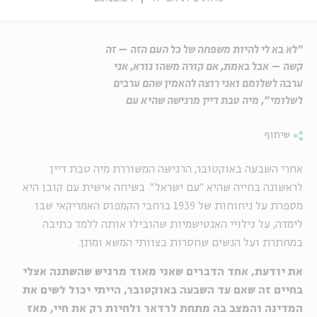
"לא בא לי להיות משפחה של כל העם הזה – זה
קשה – אבל באמת, אם קורה משהו נורא, אני
ערבה לשלומם ואני רוצה להאמין שהם ערבים
לשלומי", מיה טבת דיין מרגישה שהיא עם
שיתוף
אחרי השבעה באוקטובר, הרגישה המשוררת מיה טבת דיין
לראשונה בחייה שהיא "עם ישראל". בשיחה אישית עם קובן היא
מספרת על ניחוחות של 1939 ברחבי הקמפוס האמריקאי שבו
לימדה, על גילויי האנטישמיות שהובילו אותה ללמד כתיבה
במחתרת ועל הנשים שחסרות בצוותי המשא ומתן.
את יודעת, אחד הדברים שאני מאוד מרגיש שהשתנה אצלי
בחיים זה שאם עד השבעה באוקטובר, הייתי יכול לשים את
המדינה והמצב בה מתחת לרדאר ולחיות רק את חיי, מאז