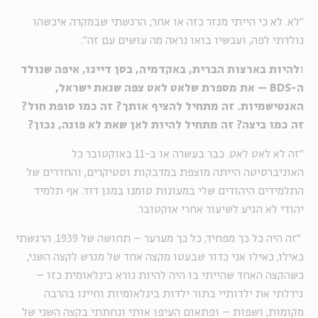
"לא. לא כי הייתי מגזר כזה או אחר; הרגשתי שבמקרה איכשהו
נולדתי לפה, ועכשיו בואו נראה מה עושים עם זה".
ו
להיות בארצות הברית, באקדמיה, בסן דייגו, איפה שנולד
ה-
BDS
– את מספרת שלאט לאט צפה שנאת ישראל,
האנטישמיות. זה מתחיל להציף אותך? זה כמו סופת חול?
זה כמו ביצה? זה מתחיל להיות לאן שאת לא פונה, נכון?
"זה לא לאט לאט. כבר בעשרה או ב-11 באוקטובר כל
האוניברסיטה הייתה מוצפת במדבקות וסטיקרים, והחדרים של
התלמידים היהודים שלי במעונות סומנו במגן דוד. אף תלמיד
יהודי לא הגיע לשיעור אחרי אוקטובר.
"זה היה כל כך מפחיד, כל כך מערער – תחושה של 1939. הרגשתי
כאילו, כאילו אני כדור שבעטו מקצה אחד של מגרש לקצה השני,
כשהקצה האחד שהייתי בו היה להיות נורא בינלאומית כזו –
גידלתי את ילדותיי בתור ילדות בינלאומיות וחיינו בהרבה
מקומות, ושפות – ופתאום העיפו אותי ונחתתי בקצה השני של