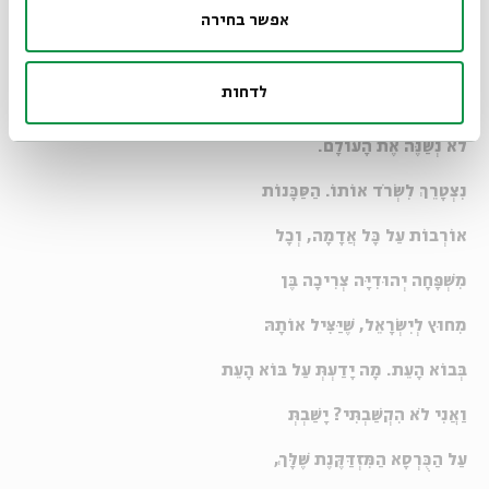
שלושה מכתבים לסבתא רבקה אחרי השבעה באוקטובר
אפשר בחירה
לדחות
עַכְשָׁו אֲנִי מְבִינָה שֶׁצָּדַקְתְּ:
לֹא נְשַׁנֶּה אֶת הָעוֹלָם.
נִצְטָרֵךְ לִשְׂרֹד אוֹתוֹ. הַסַּכָּנוֹת
אוֹרְבוֹת עַל כָּל אֲדָמָה, וְכָל
מִשְׁפָּחָה יְהוּדִיָּה צְרִיכָה בֶּן
מִחוּץ לְיִשְׂרָאֵל, שֶׁיַּצִּיל אוֹתָהּ
בְּבוֹא הָעֵת. מָה יָדַעְתְּ עַל בּוֹא הָעֵת
וַאֲנִי לֹא הִקְשַׁבְתִּי? יָשַׁבְתְּ
עַל הַכֻּרְסָא הַמִּזְדַּקֶּנֶת שֶׁלָּךְ,