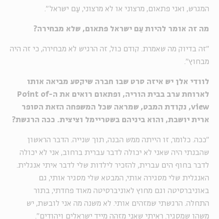
המגרש, ואני פתאום, מרצוני או לא מרצוני, עַם ישראל".
מה זה אומר להיות עַם ישראל פתאום, שלא מבחירה?
"זה בדיוק מה שאמרת. קודם כול, זה הרגיש לא מבחירה, כי זה היה
מבחוץ".
לוודי אלן יש איזה סרט שבו חברה שיקסע מביאה אותו
לארוחת ערב בבית הוריה, ופתאום רואים את ה-
Point of
view
, נקודת המבט, שמראה שכל המשפחה הזאת הסופר
ארית יושבת, והוא ביניהם בשטריימל וציצית. ככה הרגשת?
"ככה. כלומר, זו הייתה ממש הבנה, תוך שנייה. הדבר הראשון
שהבנתי היה שאני לא יכולה לדבר עברית ברחוב, אני לא יכולה
לדבר בחוף הים עברית, להזכיר לילדות שלי לדבר איתי אנגלית.
האנגלית שלי מסגירה אותי, המבטא שלי מסגיר אותי, גם
באוניברסיטה וגם מחוץ לאוניברסיטה מאוד פחדתי, בתור
התחלה. הרגשתי שמזהים אותי. לא משנה מה אני לובשת, יש
משהו שמסגיר. ראיתי שאני מזהה מייד ישראלים ויהודים".