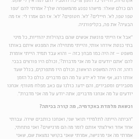
אקדמיות, והייתי כל הזמן צריכה להסביר להם למה אין לי שקט.
הם כולם שאלו: מישהו נפגע מהמשפחה שלך? אמרתי להם 'טפו
טפו טפו, לא'. חיילים? 'לא'. חטופים? 'לא'. אז הם אמרו לי: אז מה
הבעיה? את פה, בקליפורניה.
"אבל אז הייתי פוגשת אנשים שהם בקהילות יהודיות, כל מיני
בתי כנסת אירחו אותי, והייתי מתחילה את המפגש איתם באותו
משפט – זה היה כמו מבחן כזה – והוא עבד תמיד. הייתי אומרת
להם 'אתם יודעים על מה אני מדברת?', וכולם היו פורצים בבכי.
וזהו, זה היה המשפט הראשון, וכולם היו מתפרקים, בגלל שעד
אותו רגע, אף אחד לא ידע על מה הם מדברים. כולם כל הזמן
מסבירים ומסבירים, והם ידעו. כולנו עם כאב מפלח מטורף. אנחנו
יודעים על מה אנחנו מדברים; אתה יודע על מה אני מדברת".
וכשאת מלמדת באקדמיה, מה קורה בכיתה?
"הכיתה הייתה לתלמידי תואר שני, ואנחנו כותבים שירה. עברתי
אחד אחד ואילצתי אותם לומר מה הם מרגישים? ואני פתחתי,
אמרתי מה אני מרגישה, אמרתי שאני בקושי נמצאת שם, שאני