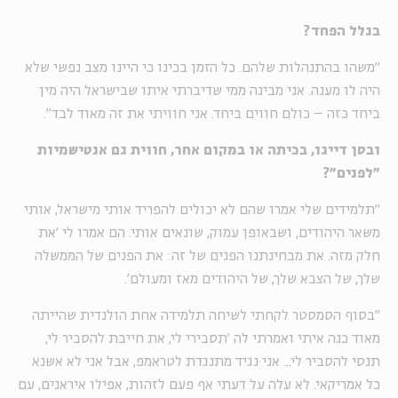
בגלל הפחד?
"משהו בהתנהלות שלהם. כל הזמן בכינו כי היינו מצב נפשי שלא
היה לו מענה. אני מבינה ממי שדיברתי איתו שבישראל היה מין
ביחד כזה – כולם חווים ביחד. אני חוויתי את זה מאוד לבד".
ובסן דייגו, בכיתה או במקום אחר, חווית גם אנטישמיות
״לפנים״?
"תלמידים שלי אמרו שהם לא יכולים להפריד אותי מישראל, אותי
משאר היהודים, ושבאופן עמוק, שונאים אותי. הם אמרו לי 'את
חלק מזה. את מבחינתנו הפנים של זה: את הפנים של הממשלה
שלך, של הצבא שלך, של היהודים מאז ומעולם'.
"בסוף הסמסטר לקחתי לשיחה תלמידה אחת הולנדית שהייתה
מאוד כנה איתי ואמרתי לה 'תסבירי לי, את חייבת להסביר לי,
תנסי להסביר לי... אני נגיד מתנגדת לטראמפ, אבל אני לא אשנא
כל אמריקאי. לא עלה על דעתי אף פעם לזהות, אפילו איראנים, עם