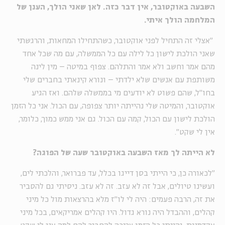
השבעה באוקטובר, אין דבר כזה. לאן שאני הולך, הענן של
המלחמה הולך איתי.
"אצלי זה התחיל לפני אוקטובר, כשהתחילו המחאות, והרגשתי
שאני הולכת לישון כל לילה עם כל הממשלה, עם מה שכל אחד
מהם אמר וחשב ולא אמר והתלהם. צפוף במיטה – מין לינה
משותפת עם אנשים שלא ילדתי – ונורא קינאתי בחברים שלי
בחו"ל, שהם פשוט לא יודעים מי בממשלה שלהם. ואז הגיע
אוקטובר, והמיטה שלי נהייתה יותר צפופה, עם הכול. אני כל הזמן
הולכת לישון עם הכול, קמה עם הכול. גם אני ממש כמוך, כלומר,
אין לי שקט".
לא הייתה לך מאז השבעה באוקטובר שעה של הפוגה?
"לכאורה כן, כי הייתי בסן דייגו בכלל, עד פברואר, והלכתי לים,
ועשינו טיולים, אבל זה לא עזב. זה לא עזב. ניסיתי גם להסביר
את זה, הרבה פעמים: היה לי לו"ז מלא בהרצאות מול כל מיני
קהלים, וההבדל היה נורא גדול. היו קהלים אמריקאים, בכל מיני