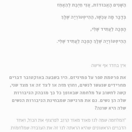
הַשָּׁנִים הָאֲבוּדוֹת, אֲנִי חַיֶּבֶת לְהֵאָחֵז
בְּדָבָר מָה עַכְשָׁו, הַהִיסְטוֹרְיָה שֶׁלָּךְ
הָפְכָה לַעֲתִיד שֶׁלִּי,
הַהִיסְטוֹרְיָה שֶׁלָּךְ הָפְכָה לַעֲתִיד שֶׁלִּי.
אין בחדר אף אישה
את פרסמת ספר על פמיניזם. היו בשבעה באוקטובר דברים
מחרידים שנעשו לנשים, וחוץ מזה או לצד זה או מצד שני,
קשה לחשוב על מלחמה שבאופן כל כך מובהק הגיבורות
שלה הן נשים. גם את מרגישה שמבחינת הגיבורות הנשים
שלה היא שונה?
"המלחמה שמה לנו מאוד מאוד קרוב לפרצוף את הכול, ואחד
הדברים הראשונים שהיא הראתה לנו זה את העובדה שמלחמות