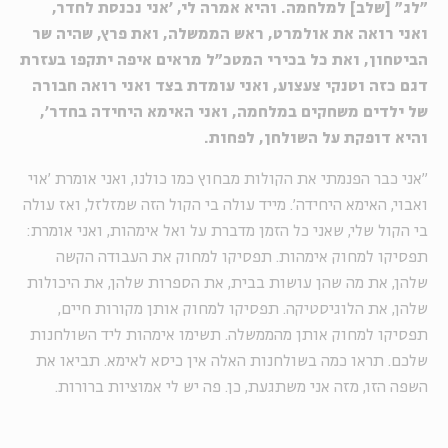
״לג״ [שלב] למלחמה. והיא אמרה לי, 'אני נכנסת לחדר,
ואני רואה את אולמרט, ראש הממשלה, ואת פרץ, שהיה שר
הביטחון, ואת כל בכירי המטכ״ל מראים איפה יתקפו בעזרת
דגם כזה וטנקי צעצוע, ואני עומדת בצד ואני רואה חבורה
של ילדים משחקים במלחמה, ואני האימא היחידה בחדר',
והיא דופקת על השולחן, לפחות.
"אני כבר הפנמתי את הקולות מבחוץ כמו כולנו, ואני אומרת ׳אוי
ואבוי, האימא היחידה׳. מייד עולה בי הקול הזה שמזלזל, ואז עולה
בי הקול שלי, שאני כל הזמן מדברת על ואל אימהות, ואני אומרת:
תפסיקו למחוק אימהות. תפסיקו למחוק את העבודה הקשה
שלהן, את מה שהן עושות בבית, את הספרות שלהן, את היכולות
שלהן, את הלוגיסטיקה. תפסיקו למחוק אותן מקורות חיים,
תפסיקו למחוק אותן מהממשלה. תשימו אימהות ליד השולחנות
שלכם. תראו כמה בשולחנות האלה אין כיסא לאימא. תביאו את
השפה הזו, מזה אני משתגעת, כן. פה יש לי אמוציות ברורות.