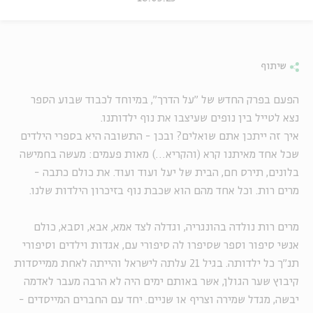
שיתוף
הפעם בפרק החדש של "על הדרך", במיוחד לכבוד שבוע הספר
נצא לטייל בין נופים שעיצבו את נוף ילדותנו.
איך זה ייתכן אתם שואלים? ובכן - התשובה היא בספרי הילדים
שכל אחד מאיתנו קרא (והקריא…) מאות פעמים: מעשה בחמישה
בלונים, תירס חם, הבית של יעל ועוד ועוד. את כולם כתבה -
מרים רות. וכל אחד מהם הוא שכבת נוף בזיכרון הילדות שלנו.
מרים רות נולדה בהונגריה, וגדלה לצד אמא, אבא, וסבא, כולם
אנשי סיפור וספר שסיפרו לה סיפורי עם, אגדות וילדים וסיפורי
תנ"ך כל ילדותה. בגיל 21 עלתה לישראל והייתה לאחת ממייסדות
קיבוץ שער הגולן, אשר באותם ימים היה לא הרבה מעבר לאדמה
יבשה, מגדל שמירה וצריף או שניים. יחד עם החברים המייסדים -