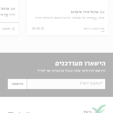
עם:
פרופ' אביגדור שנאן
עם:
פרופ' פיני איפרגן
מתוך:
סדר בו
מתוך:
האופציה של שפינוזה: קריאה במאמר תיאולוגי־מדיני
סדר בוקר
וידאו
06.08.26
zoom
הישארו מעודכנים
הירשמו לניוזלטר שלנו וקבלו עדכונים ישר למייל
*כתובת דוא"ל
הרשמה