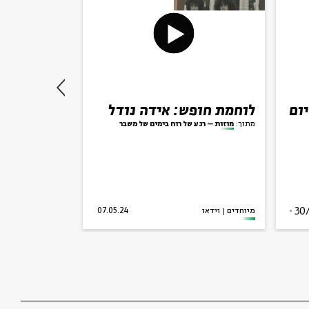
יום
לוחמת חופש: אידה נודל
בואו לדייט
סבתא בבית 
מתוך:
מוזות – רגע של רוח בימים של משבר
30
פרויקט
מיוחדים
וידאו
07.05.24