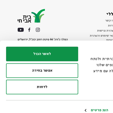
לי
ו קשר
דות
הרת נגישות
אי שימוש והצהרת
המלך ג'ורג' 44 פינת רחוב קק״ל, ירושלים
טיות
02-6215300
ות
info@bac.org.il
לאשר הכול
דיה חברתית ולנתח
פים שלנו
אפשר בחירה
ה עם מידע
לדחות
ו״ם
הצג פרטים