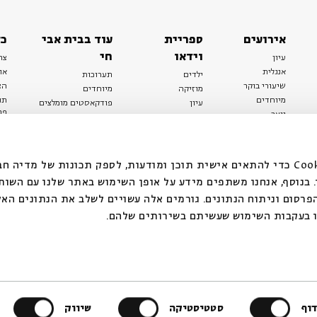
אירועים
ספריית
עוד בבית אבי
כל
וידאו
חי
עיון
צר
אנגלית
או
ילדים
תערוכות
שיעורי בוקר
הצ
מוזיקה
מיוחדים
מיוחדים
תנ
עיון
פודקאסטים מומלצים
פר
נוער
מיוחדים
כתבות
חנ
ספרות ושירה
ספרות ושירה
קצה הקרחון
סדרות
על הדרך
אירועי עבר
מפלגת המחשבות
אנחנו משתמשים בקובצי Cookie כדי להתאים אישית תוכן ומודעות, לספק תכונות של מ
אירועים
בנוסף, אנחנו משתפים מידע על אופן השימוש באתר שלנו עם השות
בירושלים
ילדים
רסום וניתוח הנתונים. גורמים אלה עשויים לשלב את הנתונים האל
מוזיקה
 בעקבות השימוש שעשיתם בשירותים שלהם.
הרצאות בזום
האתר פועל ברשיון אק
וף
סטטיסטיקה
design by Dov Abramson Studio
שיווק