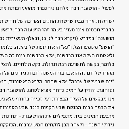
לפעול - הושענה רבה. אלחנן ניר נפרד מהקיץ ופותח את
יש רק חג אחד מבין שרשרת החגים הארוכה של חודש תש
בדברי חכמים אינו מצוין בשמו. זהו הושענה רבה. לראשו
הושענה" במדרש (ויקרא רבה לז, ב), ובאלף העשירית זכ
"הושע" משמעו הצל, ו"נא" היא תוספת של בקשה, כלומר,
ולא סתם הצלה אנו מבקשים; אלא מבקשים ביום זה הצלה
כלומר, בקשה לתשועה רבה וגדולה, בקשה לחיים, להצלה
מקורו של יום זה הוא בדברי המשנה "ובחג נידונים על ה
"יום שביעי של ערבה". אלא שהחג, הלוא הוא סוכות, הו
וסוחפת, והדין על המים נדחה אפוא לסופו, להושענה רבה.
אנו מבקשים על הצלה מבצורת ועל זכייה בחורף מלא גשמ
את הבמה בבית הכנסת שבע הקפות כנגד שבע הספירות 
ארבעת המינים ביד, מתפללים את ההושענות - תחינות 
גידולי השנה - ולאחר מכן לוקחים חמש ערבות, הנזקקות