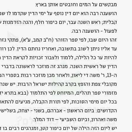
מבקשים על המים וחובטים אותן בארץ.
הושענה רבה הוא יום דין נוסף על ימי הדין שקדמו לו ש
קבלית; ראש השנה עבר, יום כיפור חלף, והנה הזדמנות 
לפעול - הושענה רבה.
זהו היום שבו, לפי ספר הזוהר (ח"ב קמב, ע"א), פתקי גזר
עד אליו ניתן לשוב בתשובה, ואחריו נחתם הדין. לכן רו
להיות ער כל הלילה, ללמוד ולצבור זכויות לקראת הדין
הדין של ראשית השנה. מנהג זה מוזכר לראשונה בדברי 
ה-13, ר' משה די ליאון, ולאחר מכן מוזכר רבות בספרי
מקובלי צפת והופץ בקרב קהילות ישראל הרבות. יש שנהג
מזמורי ספר תהלים, המיוחס לפי התלמוד (בבא בתרא יד, 
בכל יום מימי הסוכות, לפי תורת הקבלה, מגיעים להתא
רוצים לדעת מה קורה
הקדושים: ביום הראשון - אברהם, בשני - יצחק, בשלישי -
משה ואהרון, וביום השביעי – דוד המלך.
בבית אבי חי לפני כולם?
יש ליום הזה הילה של יום כיפור קטן, ומנהגים רבים בו ד