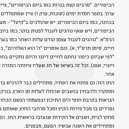
הכיפורים. "מרבים קצת בנרות כמו ביום הכיפורים", ציין
הרשמו לניוזלטר שלנו
ערוך. בספר חמדת ימים (סוכות, פרק ו) ציין שמתפללים
בכוונה, כמו ביום הכיפורים. יש שהולכים ב"קיטל" - מעיל
הכיפורים, ויש שאף נוהגים לטבול לפנות בוקר, כמו ביום
*כתובת דוא"ל
הרמ"א: "נוהגים לטבול עצמן קודם עלות השחר כמו בערב
חיים, סימן תרס"ד, א). וגם אומרים "ה' הוא האלוהים", כ
"לפי שביום כיפור נחתם לחיים דיננו והיום נתקיים בח
הרשמה
ויטרי, שפג). וכל זה בשיאו של חג שעליו ציוותה התורה
אחר.
החג הזה גם פותח את הסתיו; מתחילים כבר להרגיש בו א
ומתקרר ולהבחין בחצבים שהחלו לעלות מן הארץ, בנרקי
הנראות בקרבת חופי הים התיכון ובפעמוני הגשם הכחול
נפרדים בו מכל פירות הקיץ ומכל מרחבי החוץ, שאותם 
מחוץ לבית, ושבים אל הקירות שנעזבו בראשית החג. הנה
ומתחילים את השנה עכשיו. הפעם, מבפנים.