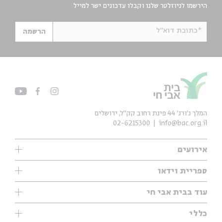
הירשמו לניוזלטר שלנו וקבלו עדכונים ישר למייל
*כתובת דוא"ל
הרשמה
המלך ג'ורג' 44 פינת רחוב קק״ל, ירושלים
02-6215300
info@bac.org.il
אירועים
עיון
ספריית וידאו
אנגלית
ילדים
שיעורי בוקר
עוד בבית אבי חי
מוזיקה
מיוחדים
תערוכות
עיון
כללי
נוער
מיוחדים