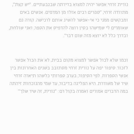
נורית זרחי אפשר יהיה למצוא בדירתה שבגבעתיים. "יש קצת",
מתוודה זרחי, "ספרים רבים אזלו מן המדפים. אנשים באים
ומבקשים ממני כי אי-אפשר להשיג אותם לרכישה. קורה גם
שאומרים לי שמישהו בסין רוצה להדפיס את הספר, ואני שולחת,
ובדרך כלל לא יוצא מזה שום דבר".
וכמו שלא לכול אפשר למצוא מקום בבית, לא את הכול אפשר
לזכור. סיפור יפה על נורית זרחי מסתובב בשנים האחרונות בין
אנשי הספרות. לפי הסיפור, בערב ספרותי כלשהו תיארה זרחי
שיר של משוררת. היא הפליגה בדיבור, עד שמי מהנוכחות זיהתה
במה הדברים אמורים ואמרה בקול רם: "נורית, זה שיר שלך"