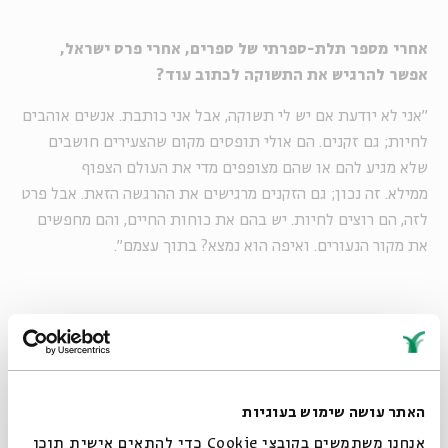
אחרי מספר תלת-ספרתי של ספרים, אחרי פרס ישראל,
אפשר להרגיש את התשוקה לכתוב עוד?
"אני לא יודעת אם יש לי תשוקה, אבל אני כותבת. אנשים אוהבים
לחיות; גם זקנים. הם אולי תופסים מקום שהצעירים חושבים
שלא מגיע להם או שהם מצופפים מדי את העולם הצפוף
ממילא. זה נכון; גם הזקנים מרגישים את ההרגשה הזאת. אבל פרט
לזה, הם רוצים לחיות. יש בהם את כוחות החיים, והם מחפשים
את מקור הנעורים. ואיפה הוא נמצא? בתוך עצמם".
אולי אותו גרעין מוצפן שממנו נובעים החיים נבט גם בסיפור
החדש של זרחי. "נורית נהגה בנדיבות גדולה והעניקה לי ולבית
אבי חי את כתב היד של ספרה הבא, 'זרע שעועית'", מספרת בן
אליהו, "זהו אוסף סיפורים שהיא מכנה "סיפורים וסיפור",
האתר עושה שימוש בעוגיות
שמערבלים בין יסודות אוטוביוגרפים להגות, הומור וסוציולוגיה.
אנחנו משתמשים בקובצי Cookie כדי להתאים אישית תוכן