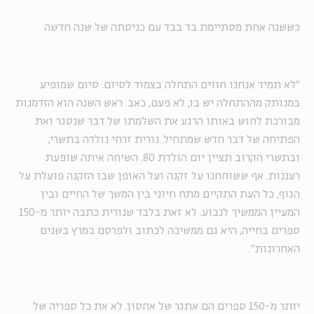
כששנה אחת מסתיימת בד בבד עם כניסתה של שנה חדשה
"לא תמיד אנחנו חווים התחלה בצמוד לסיום. סיום שמופיע
במנותק מההתחלה יש בו, לא פעם, כאב. ראש השנה הוא הזדמנות
מבורכת לחוש באותו הרגע את השלמתו של דבר שנסגר ואת
הפתיחה של דבר חדש שמתחיל. נורית זרחי נולדה בתשרי,
ובתשרי הקרוב תציין יום הולדת 80. השיחה איתה שופעת
רעננות. אף ששוחחנו על זקנה ועל האופן שבו הזקנה פועלת על
הגוף, כל העת התקיים מתח חיוני בין המשך של החיים ובין
המעיין הממשיך לנבוע. לא זאת בלבד שנורית כתבה יותר מ-150
ספרים בחייה, היא גם ממשיכה לכתוב ולפרסם במרץ בשנים
האחרונות".
יותר מ-150 ספרים הם אתגר של אחסון. לא את כל ספריה של