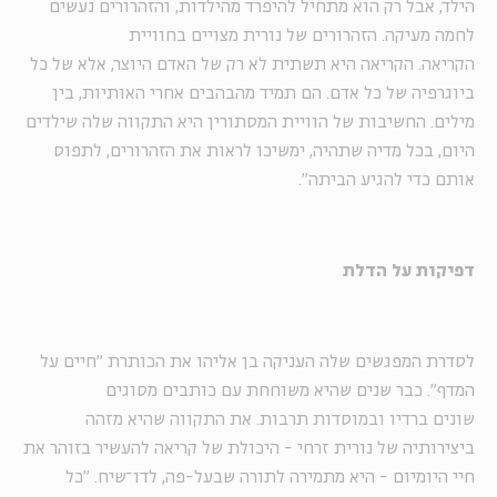
הילד, אבל רק הוא מתחיל להיפרד מהילדות, והזהרורים נעשים
לחמה מעיקה. הזהרורים של נורית מצויים בחוויית
הקריאה. הקריאה היא תשתית לא רק של האדם היוצר, אלא של כל
ביוגרפיה של כל אדם. הם תמיד מהבהבים אחרי האותיות, בין
מילים. החשיבות של הוויית המסתורין היא התקווה שלה שילדים
היום, בכל מדיה שתהיה, ימשיכו לראות את הזהרורים, לתפוס
אותם כדי להגיע הביתה".
דפיקות על הדלת
לסדרת המפגשים שלה העניקה בן אליהו את הכותרת "חיים על
המדף". כבר שנים שהיא משוחחת עם כותבים מסוגים
שונים ברדיו ובמוסדות תרבות. את התקווה שהיא מזהה
ביצירותיה של נורית זרחי - היכולת של קריאה להעשיר בזוהר את
חיי היומיום - היא מתמירה לתורה שבעל-פה, לדו־שיח. "כל