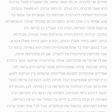
החיים אני מדברת. זה מה שאני עושה. מה שמעניין מאוד בדיבור
הוא שאני מדברת, וזה נעלם. זה חסר עדות; לא משאיר עקבות.
מבחינתי השיחה היא הוויה שגלומה בה אפשרות של אושר על
מגע אמיתי בין אדם לאדם. הספרים הם מחוללי שיחה. וכשהשיחה
בוקעת מתוך הקריאה, קורה דבר מעניין. הן קריאה והן
כתיבה יכולות להיות חוויה אוטרקית מאוד, סגורה, מבודלת.
כותב יושב בחדר משלו וכותב, וקורא יושב בחדר משלו וקורא,
אבל בעצם יסוד כל אחת מהחוויות האלה הוא בשיחה. בתוך כל
ספר מגולמת פרטיטורה של דיאלוג. אם לא מתקיימת שיחה,
אפילו שהקריאה מתקיימת, אותה פרטיטורה שהספר אוצר נותרת
בלתי־מנוגנת. שיחה שמתחוללת מתוך קריאה היא ביטוי לכך
שמילים שחותרות למפגש מצליחות; שהמתח בין הכיסוף למגע
ובין המילים שמופיעות יכול להיות למגע. הקורונה איימה לפצל
את הרצף שבין הכתיבה או הקריאה ובין השיחה. לכן, הזכות לא
לפצל, דווקא בימי הקורונה, לאחות את הרצף בין הקריאה ובין
השיחה, זו זכות גדולה. ב"חיים על המדף" אני נציגת הקריאה,
נציגת הקוראים, פוגשת את הכותבים. אבל לכל אחד ואחד שיהיו