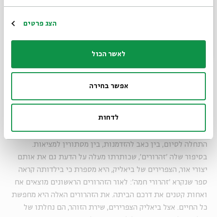
של הכתיבה, את מציעה את הרעיון שהכתיבה מציגה את
מכאוב הילדות בצד ההזדמנות, שני דברים שאולי אנחנו
הרשמה
הצג פרטים
רגילים לתפוס כהפכים.
לאשר הכול
"אף שהביוגרפיה של נורית מאפשרת לה להצטרף למסורת ענפה
של משוררים בעלי ילדות כאובה, כמו ביאליק, שב'שירתי' שואל
אפשר בחירה
'התדע מאין נחלתי אֶ־שִׁירי?' ומשיב כי "מן הצרצר, משורר
הדלות". נורית חורגת מן הציפייה לשירת הדלות של הילדות.
לדחות
מקורות הנביעה שלה בלתי-נגמרים. הרעננות המאפיינת אותה
קשורה ביכולת הזאת שלה לבטל בידול בין סדק לפתח, בין
התחלה לסיום, בין כאב להזדמנות, בין מסתורין למציאות.
בסיפור שלה 'זהרורים', שכותרתו מעלה על הדעת גם את אותם
יצורי אור, הצפרירים של ביאליק, היא מספרת כי בילדותה קראה
ספר שנקרא 'זהרורי חמה': לאור הזהרורים הראשונים מוצאים אח
ואחות קטנים את דרכם הביתה. את הזהרורים האלה היא מחפשת
כל החיים. אצל ביאליק הצפרירים, שירת הזוהר, הם נחלתו של