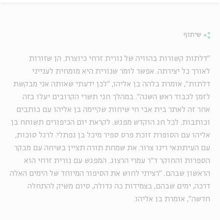
שיתוף
"דלתות קשורות בהוויה של נורית זרחי כיוצרת. הן שזורות
לאורך כל יצירתה. אפשר לומר שנורית היא מומחית לענייני
דלתות", אומרת בלהה בן אליהו, "לכן ידעתי שאותה אני מבקשת
לזמן לכבוד ראש השנה". במהלך חגי תשרי הקרובים יעלו בזה
אחר זה לאתר בית אבי חי שיחות שקיימה בן אליהו עם כותבים
וכותבות. לכל חג הוקדש מפגש. לקראת יום הכיפורים תשוחח בן
אליהו עם הסופרת זוכת פרס ספיר מיכל בן נפתלי. לרגל סוכות,
עם העיתונאי רינו צרור. את שמחת תורה תציין בשיחה עם מבקר
הספרות והחוקר ד"ר עמרי הרצוג. המפגש עם נורית זרחי הוא
הראשון שבהם. "רציתי לחוש את הסיפור המיוחד של הימים האלה
דרכה, ימים שבהם, בצמידות כה גדולה, סיום משיק להתחלה
חדשה", אומרת בן אליהו.