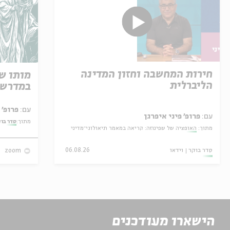
חירות המחשבה וחזון המדינה
מותו ש
הליברלית
במדרש 
עם:
פרופ' אביגדור שנאן
עם:
פרופ' פיני איפרגן
מתוך:
סדר בו
מתוך:
האופציה של שפינוזה: קריאה במאמר תיאולוגי־מדיני
סדר בוקר
וידאו
06.08.26
zoom
הישארו מעודכנים