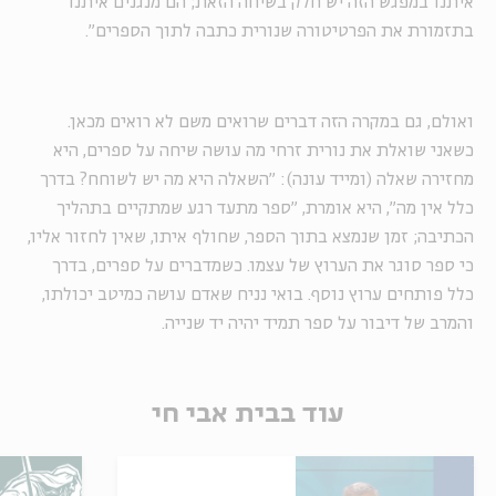
איתנו במפגש הזה יש חלק בשיחה הזאת; הם מנגנים איתנו
בתזמורת את הפרטיטורה שנורית כתבה לתוך הספרים".
ואולם, גם במקרה הזה דברים שרואים משם לא רואים מכאן.
כשאני שואלת את נורית זרחי מה עושה שיחה על ספרים, היא
מחזירה שאלה (ומייד עונה): "השאלה היא מה יש לשוחח? בדרך
כלל אין מה", היא אומרת, "ספר מתעד רגע שמתקיים בתהליך
הכתיבה; זמן שנמצא בתוך הספר, שחולף איתו, שאין לחזור אליו,
כי ספר סוגר את הערוץ של עצמו. כשמדברים על ספרים, בדרך
כלל פותחים ערוץ נוסף. בואי נניח שאדם עושה כמיטב יכולתו,
והמרב של דיבור על ספר תמיד יהיה יד שנייה.
עוד בבית אבי חי