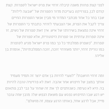
לפני קצת פחות משנה קיבלה זרחי את פרס ישראל לספרות. קצת
קודם לכן, בפרויקט בעריכת מדור הספרות של "שבעה לילות"
שבו בחר כל אחד מכתבי המדור מי מבין אנשי הספרות החיים
צריך לקבל את הפרס, אני הצבעתי לזרחי. כתבתי כי הספרות של
זרחי אינה נמצאת בשירותו של איש. אין זאת ספרות של נשים, זו
אינה ספרות עדתית או ספרות היסטורית, אלא ספרות של
ספרות. "כשפרס ממלכתי כל כך כמו פרס ישראל מגיע לסופרת
כמו נורית זרחי, יותר משזרחי זוכה, זוכה הממלכתיות", אומרת בן
אליהו.
ומה זרחי חושבת? "לצערי להיות בן אדם יוצר זה תמיד מעמיד
אותך במצב של חיפוש אחר אהבה. זאת לא פוזיציה טובה להיות
בה. היא לא נעימה. כשנותנים לך את זה שחור על גבי לבן, פתאום
יש רגע שבו החיפוש נפגש עם משאת הנפש שלו. מובן שזה עובר
מייד, אבל לרגע אחד, באותו הרגע עצמו, זה מושלם".