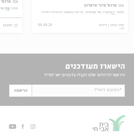
עם:
פרופ' אביגדור שנאן
עם:
פרופ' פיני איפרגן
מתוך:
סדר בו
מתוך:
האופציה של שפינוזה: קריאה במאמר תיאולוגי־מדיני
סדר בוקר
וידאו
06.08.26
zoom
הישארו מעודכנים
הירשמו לניוזלטר שלנו וקבלו עדכונים ישר למייל
*כתובת דוא"ל
הרשמה