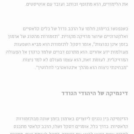
את הלימודים, הוא מתופף וכותב ועובד עם אוטיסטים.
כשנפגשו ברימון, חלמו על הרכב גדול של כלים קלאסיים
ואלקטרוניים שיוצר מוזיקה מקורית. "תזמורות מהסוג של ארמון
בזמן אינן נפוצות", אומר דסקל. לתזמורת
הוא מביא
השפעות
מעולמות ידע אחרים. הוא מתרגם דברים שלמד כרקדן אל הפעולה
המוזיקלית. לעומת זאת, הוא עצמו מעולם לא למד ניצוח.
"מבחינתי ניצוח הוא מהלך אינטואטיבי לחלוטין".
דינמיקה של היהודי הנודד
הדינמיקה בין נגנים ליוצרים בארמון בזמן שונה מבתזמורות
קלאסיות. בדרך כלל, אומרים דסקל ושלו, הרכב קלאסי מתכנס