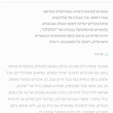
החזרות לקראת היצירה המוזיקלית החדשה
עוררו חשש: איך חבורה של מוזיקאים
אוונדגארדים יצליחו לשתף פעולה עם נגנים
קלאסיים מדופלמים? בבכורה של "OTOTO",
יצירה של הרכב ארמון בזמן והתזמורת הקאמרית
הישראלית, יינתנו כל התשובות. ריאיון
שיתוף
מארגני פסטיבלים מוכים בהלם כשהם נתקלים בתזמורת ארמון
בזמן. הם מורגלים להרכבי אינדי קטנים, גמישים ומודולריים, אבל
ארמון בזמן נראית כמו בעל חיים ענק, רב איברים ופתחי נשימה.
זה גוף, אומר אחד ממקימיה, שדורש מאמץ גדול של "שינוע,
מציאת חלל גדול לחזרות, ניהול מערכת ענקית של עד 24 נגנים
וכלי נגינה". סופר-האורגניזם הזה, בניגוד לקן נמלים או לכוורת
דבורים, אינו תזמורת ממוסדת עם בית קבוע, ולכן ארמון בזמן
מתכווץ ומתרחב לפי תנאי המרחב שיתנו לו.