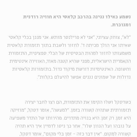
נשמע כאילו נגינה בהרכב קלאסי היא חוויה רודנית
ומנוכרת.
"לא", צוחק עציוני, "אני לא פרילנסר מותש. אני מנגן בכלי קלאסי
שאיתו אני הולך מכיתה ד'. לחזור ולשבת בתוך תזמורת קלאסית
משמעותו לחזור למהות הבסיסית של הכלי. ספציפית, התזמורת
הקאמרית הישראלית, מפני שהיא קטנה מאוד, האווירה אינטימית
וחשופה. האינטימיות דורשת מיקוד גדול. בתזמורות קלאסיות
גדולות של שמונים נגנים אפשר להיעלם בקלות".
כשדסקל ושלו הקימו את התזמורת, הם רצו לחבר יצירה
תזמורתית שתהיה קשורה בזמן. "למעשה", אומר דסקל, "מוזיקה
היא זמן. רק זמן. היא בנויה מתדרים. מהירותו של התדר משפיעה
על גובהו ועל הגוון שלו". אחר כך ניסו לדמיין איך היא תהיה
קשורה למקום. "אין דבר כזה - זמן בלי מקום", אומר דסקל,