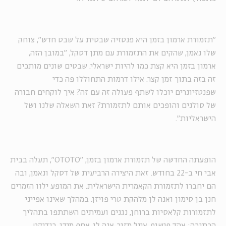
"תזמורת ארמון בזמן היא פנטזיה שבטית על שבט חדש", צוחק
שלו נאמן, שהקים את התזמורת עם מתן דסקל, "במובן הזה,
ארמון בזמן היא קצת כמו להיות ישראלי. שבטים שונים מותכים
זה בזה בתוך זמן קצר. אילו דרמות התחוללו פה כדי
שפנטזיונרים יוכלו לשתף פעולה זה עם זה? איך לוקחים חבורה
של סולנים והופכים אותם לתזמורת? זאת השאלה שלנו ושל
הישראליות".
הופעתה החדשה של תזמורת ארמון בזמן, "
OTOTO
", תעלה בבית
אבי חי ב-22 בחודש. זאת היצירה הרביעית של דסקל ונאמן, ובה
הם יחברו לתזמורת הקאמרית הישראלית. את המופע ילוו הזמרים
חנן בן סימון ואנה לן מלהקת טרי פויזן. במהלך שאינו אפייני
לתזמורות קלאסיות ברוחן, נגנים ועמיתים השתתפו בתהליך
הכתיבה: אהד פישוף, אייל מזור, אנה לן, אסף מידן, בנדיקט