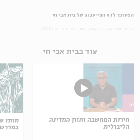
הצטרפו לדף הפייסבוק של בית אבי חי
תגיות:
ארמון בזמן
התזמורת הקאמרית הישראלית
OTOTO
עוד בבית אבי חי
חירות המחשבה וחזון המדינה
מותו ש
הליברלית
במדרש 