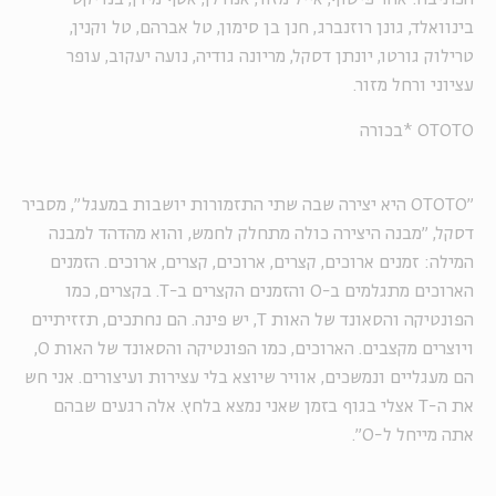
בינוואלד, גונן רוזנברג, חנן בן סימון, טל אברהם, טל וקנין,
טרילוק גורטו, יונתן דסקל, מריונה גודיה, נועה יעקוב, עופר
עציוני ורחל מזור.
OTOTO *בכורה
"
OTOTO
היא יצירה שבה שתי התזמורות יושבות במעגל", מסביר
דסקל, "מבנה היצירה כולה מתחלק לחמש, והוא מהדהד למבנה
המילה: זמנים ארוכים, קצרים, ארוכים, קצרים, ארוכים. הזמנים
הארוכים מתגלמים ב-
O
והזמנים הקצרים ב-
T
. בקצרים, כמו
הפונטיקה והסאונד של האות
T
, יש פינה. הם נחתכים, תזזיתיים
ויוצרים מקצבים. הארוכים, כמו הפונטיקה והסאונד של האות
O
,
הם מעגליים ונמשכים, אוויר שיוצא בלי עצירות ועיצורים. אני חש
את ה-T אצלי בגוף בזמן שאני נמצא בלחץ. אלה רגעים שבהם
אתה מייחל ל-O".