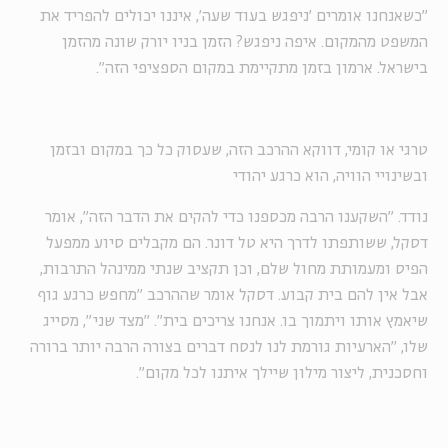
"כשאנחנו אומרים 'ניפגש בעוד שעה', איננו יכולים להפריד את
המשפט מהמקום. איפה ניפגש? הזמן בניו יורק שונה מהזמן
בישראל. ארמון בזמן מתקיימת במקום הספציפי הזה".
טרגי או קומי, דווקא ההרכב הזה, שעסוק כל כך במקום ובזמן
ובשינויי הוויה, הוא כרגע יהודי
נודד. "השקענו הרבה מכספנו כדי להקים את הדבר הזה", אומר
דסקל, ששותפתו לדרך היא
טל דונר
. הם מקבלים סיוע ממפעל
הפיס ומעמותת מחול שלם, וכן תקציב שנתי ממינהל התרבות,
אבל אין להם בית קבוע. דסקל אומר שההרכב "מחפש כרגע גוף
שיאמץ אותו ויתמוך בו. אנחנו צריכים בית". "מצד שני", מסייג
שלו, "הארעיות גורמת לנו לנסח דברים בצורה הרבה יותר ברורה
וחסכנית, ליצור מילון שיילך איתנו לכל מקום".