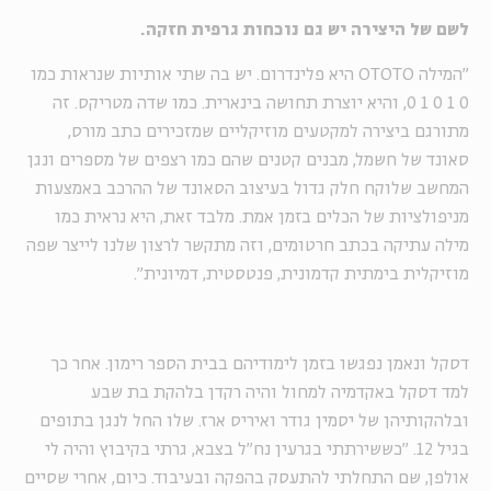
לשם של היצירה יש גם נוכחות גרפית חזקה.
"המילה
OTOTO
היא פלינדרום. יש בה שתי אותיות שנראות כמו
0 1 0 1 0, והיא יוצרת תחושה בינארית. כמו שדה מטריקס. זה
מתורגם ביצירה למקטעים מוזיקליים שמזכירים כתב מורס,
סאונד של חשמל, מבנים קטנים שהם כמו רצפים של מספרים ונגן
המחשב שלוקח חלק גדול בעיצוב הסאונד של ההרכב באמצעות
מניפולציות של הכלים בזמן אמת. מלבד זאת, היא נראית כמו
מילה עתיקה בכתב חרטומים, וזה מתקשר לרצון שלנו לייצר שפה
מוזיקלית בימתית קדמונית, פנטסטית, דמיונית".
דסקל ונאמן נפגשו בזמן לימודיהם בבית הספר רימון. אחר כך
למד דסקל באקדמיה למחול והיה רקדן בלהקת בת שבע
ובלהקותיהן של יסמין גודר ואיריס ארז. שלו החל לנגן בתופים
בגיל 12. "כששירתתי בגרעין נח"ל בצבא, גרתי בקיבוץ והיה לי
אולפן, שם התחלתי להתעסק בהפקה ובעיבוד. כיום, אחרי שסיים