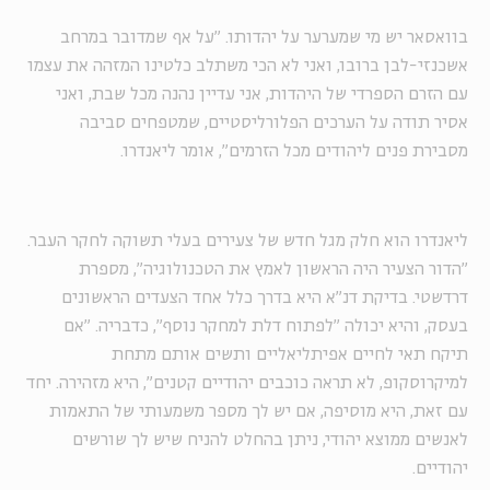
בוואסאר יש מי שמערער על יהדותו. "על אף שמדובר במרחב
אשכנזי-לבן ברובו, ואני לא הכי משתלב כלטינו המזהה את עצמו
עם הזרם הספרדי של היהדות, אני עדיין נהנה מכל שבת, ואני
אסיר תודה על הערכים הפלורליסטיים, שמטפחים סביבה
מסבירת פנים ליהודים מכל הזרמים", אומר ליאנדרו.
ליאנדרו הוא חלק מגל חדש של צעירים בעלי תשוקה לחקר העבר.
"הדור הצעיר היה הראשון לאמץ את הטכנולוגיה", מספרת
דרדשטי. בדיקת דנ"א היא בדרך כלל אחד הצעדים הראשונים
בעסק, והיא יכולה "לפתוח דלת למחקר נוסף", כדבריה. "אם
תיקח תאי לחיים אפיתליאליים ותשים אותם מתחת
למיקרוסקופ, לא תראה כוכבים יהודיים קטנים", היא מזהירה. יחד
עם זאת, היא מוסיפה, אם יש לך מספר משמעותי של התאמות
לאנשים ממוצא יהודי, ניתן בהחלט להניח שיש לך שורשים
יהודיים.