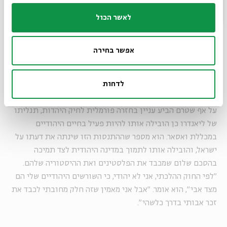
הוא עשה בדיקת דנ"א ומצא אב קדמון יהודי רחוק; הבדיקה של
סבתו מצד אביו גילתה עוד קרובי משפחה יהודיים. התוצאות
לאשר הכול
תאמו את המסורת הקהילתית, שכן אנשים רבים מהכפר של סבתו
חזרו לחיק היהדות. סבתו של ליאנדרו לא ששה לענות על שאלות
אפשר בחירה
לגבי שורשיה, אף על פי שהיה לה זיכרון שאביה לבש תמיד כובע,
מנהג המזוהה עם היהדות.
לדחות
על אף שטרם הביע עניין בחזרה פורמלית לחיק היהדות, תגליתו
של ליאנדרו כן הובילה אותו להיות פעיל בחיים היהודיים
במכללת ואסאר. הוא מספר שההתנסות הזו שינתה את דעתו על
ישראל, והובילה אותו לתמוך במדינה היהודית לצד תמיכה
בהסכם שלום שמכבד את הפלסטינים ואת ההיסטוריה שלהם.
"לפי החוק ההלכתי, אני לא יהודי, כי השורשים היהודיים שלי הם
מצד אבי", הוא אומר. "אבל אני מאמין שזה חלק מחובתי לכבד את
זכר אבותי בדרך כלשהי".