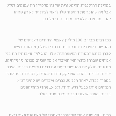
בקהילה ההיספנית ההיסטורית של ניו מקסיקו היו עמוקים למדי.
אבל מה שהופך את הסיפור שלו לראוי לציון זה לא רק שהוא
יהודי מבחירה, אלא שהוא גם יהודי מלידה.
כמו רבים מבין כ-100 מיליון צאצאי היהודים האנוסים של
המורשת הספרדית-פורטוגזית ברחבי העולם, מונטויה נעשה
סקרן בנוגע למסורת המשפחתית שלו: הוא למד שאבותיו היו בני
אנוסים שברחו מחצי האי האיברי אל מה שכיום מכונה ניו מקסיקו.
מונטויה חולק את המורשת הזאת עם רבים נוספים בדרום-מערב
ארצות הברית, במרכז אמריקה, בדרום אמריקה, בספרד ובפורטוגל.
בספרד לבדה, לאחד מכל 20 גברים איבריים יש סימני דנ"א
המזהים אותו כבעל רקע יהודי, ולכ-15 אחוז מההיספנים
בדרום-מערב ארצות הברית יש סימנים כאלה.
כמעט 200 שנה אחרי שהקורבן האחרון של האינקוויזיציה נרצח