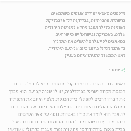
היספנים צאצאי יהודים אנוסים משתמשים
ברשתות החברתיות, בבדיקות דנ"א ובבדיקת
רשומות כדי להתחבר מחדש למורשת היהודית
שלהם. באמריקה ובישראל יש מי שרואים
במאמצים לסייע להם להשלים את התהליך
כ"אתגר הגדול ביותר כיום של העם היהודי".
ראש הממשלה נתניהו איתם בעניין
שיתוף
כאשר עובד המדינה בדימוס קרל מונטויה מגיע לתפילה בבית
הכנסת מקווה ישראל בפילדלפיה, יש לו שגרה קבועה. הוא מברך
את חבריו הרבים לספסלי בית הכנסת, מלפף היטב את התפילין
ומתלבש בטליתו הספרדית. התפילות העבריות מעט מסובכות
לו, אבל הוא לומד את כולן באטיות, נוסף על שאר הטקסים
היהודיים. כאדם שהתגייר ליהדות הקונסרבטיבית וכחבר פעיל
בבית כנסת אורתודוקסי, מונטויה נפרד מעברו כקתולי ששורשיו