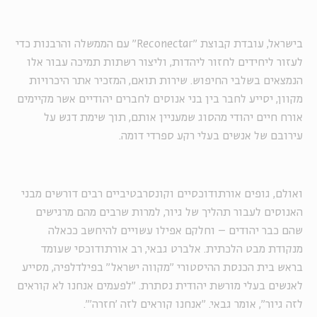
בישראל, עובדת קבוצת "
Reconectar
" עם הממשלה והרבנות כדי
לעזור ליחידים לחזור ליהדות, וליצור רשתות תמיכה עבור אלו
הנמצאים בשלבי החיפוש. שירות תואם, המזכיר אתר היכרויות
מקוון, יסייע לחבר בין בני אנוסים לחברים יהודיים אשר מקיימים
אורח חיים יהודי מהסוג שמעניין אותם, תוך שימת דגש על
עירובם של אנשים בעלי רקע ספרדי דומה.
ואולם, גופים אורתודוכסיים וקונסרבטיביים רבים דורשים מבני
האנוסים לעבור תהליך של גיור, למרות שרבים מהם מרגישים
שהם כבר יהודים – וחלקם אפילו עשויים להיחשב ככאלה
מנקודת מבט הלכתית. אלברט גבאי, רב אורתודוכסי שעומד
בראש בית הכנסת ההיסטורי "מקווה ישראל" בפילדלפיה, מסייע
לאנשים בעלי מורשת יהודית נסתרת. "לפעמים אנחנו לא קוראים
לזה גיור", אומר גבאי. "אנחנו קוראים לזה 'חזרה'".