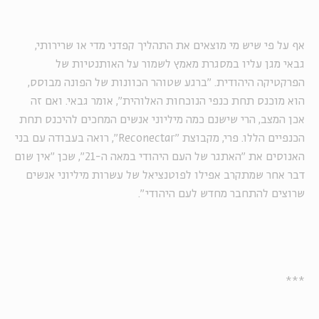
אף על פי שיש מי מוצאים את התהליך קפדני מדי או שרירותי,
גבאי מגן עליו במסגרת מאמץ לשמור על האותנטיות של
הפרקטיקה היהודית. "ברגע שטוהר הכוונות של הפונה מבוסס,
הוא מוכנס תחת כנפי הנוכחות האלוהית", אומר גבאי. ואם זה
אכן המצב, הרי שישנם כמה מיליוני אנשים המחכים להיכנס תחת
הכנפיים הללו. פרי, מקבוצת "
Reconectar
", רואה בעבודה עם בני
האנוסים את "האתגר של העם היהודי במאה ה-21", שכן "אין שום
דבר אחר שמתקרב אפילו לפוטנציאל של עשרות מיליוני אנשים
שרוצים להתחבר מחדש לעם היהודי".
***