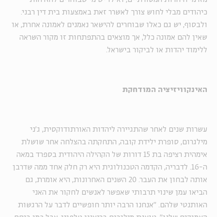
כיהודים מבלי לחוש צורך לאשרר זאת באמצעות בית דין רבני.
ולבסוף, יש גם כאלו שבוחרים להישאר נאמנים לאמונה אחרת, או
שאין להם אמונה כלל, אך מוצאים בהתפתחות זו מקור השראה
ללימוד יהדות או לביקור בישראל.
האינקוויזיציה המודחקת
עשרות שנים לאחר שהתגיירה ליהדות האורתודוקסית, ג'ני
מילגרום, סופרת ילידת קובה, התחקתה בהצלחה אחר שושלת
אימהית רציפה בת 15 דורות של הקהילה היהודית בספרד במאה
ה-16. לדבריה, הקדמה הטכנולוגית היא רק חלק אחד ממה שדרבן
אותה לבחון את העבר. 20 השנים האחרונות, היא אומרת, גם
הביאו עמן שינוי תרבותי שאפשר לאנשים לחקור את האני
האותנטי שלהם. "אנחנו הרבה יותר חופשיים לדבר על הרגשות