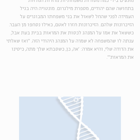
מוּנעים בידי כמה מסורות משפחתיות מוזרות המלוּות
בתחושה שהם יהודים, מספרת מילגרום. מונטויה היה בגיל
העמידה לפני שהחל לשאול את בני משפחתו המבוגרים על
הזיכרונות שלהם. הזיכרונות חזרו לאטם, כאילו נסחפו מן העבר.
כששאל את אמו על המנהג לכסות את המראות בבית בעת אבל,
ענתה לו שהמשפחה לא שמרה על המנהג היהודי הזה. "ואז שאלתי
את הדודה שלי, והיא אמרה: 'אה, כן, כשסבתא שלך מתה, כיסינו
את המראות'".