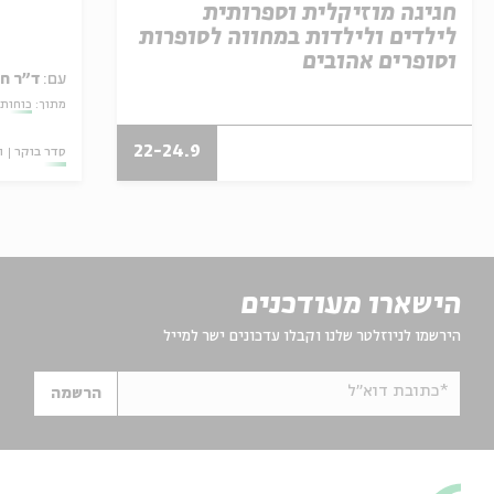
חגיגה מוזיקלית וספרותית
לילדים ולילדות במחווה לסופרות
וסופרים אהובים
עם:
ד"ר ח
מתוך:
כוחות 
22-24.9
סדר בוקר
ו
הישארו מעודכנים
הירשמו לניוזלטר שלנו וקבלו עדכונים ישר למייל
*כתובת דוא"ל
הרשמה