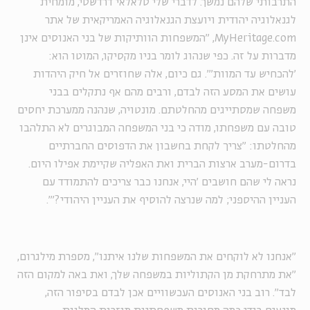
התרבותי שלהם נמשך. לדברי שלי טלאלאי דרדשטי, מומחית
לגנאלוגיה יהודית ויועצת הגנאלוגיה האמריקאית של אתר
MyHeritage.com
, "המשפחות הוותיקות של בני האנוסים אינן
מדברות על זה. כפי שנהוג לומר בניו מקסיקו, המוטו הוא:
'להכחיש עד המוות'". גם כיום, אלה שחוזרים אל חיק היהדות
עושים את המסע הזה לבדם, ורבים מהם אף נתקלים בבני
משפחה שמסתייגים מהחלטתם. מונטויה, שנהנה ממערכת יחסים
טובה עם משפחתו, מודה כי בני המשפחה המבוגרים לא התלהבו
מהחלטתו: "צריך לקחת בחשבון את הדפוסים החברתיים
בדרום-מערב ארצות הברית ואת האפליה שקיימת אפילו היום.
נראה לי שהם חושבים 'היי, אנחנו כבר צריכים להתמודד עם
העניין ההיספני; למה שנרצה להוסיף את העניין היהודי?'".
"אנחנו לא לוקחים את המשפחות שלנו איתנו", מספרת מילגרום,
"את מתרחקת מן הקתוליות במשפחה שלך, ואת באה למקום הזה
לבד". רוב בני האנוסים העכשוויים אכן לבדם בסיפור הזה,