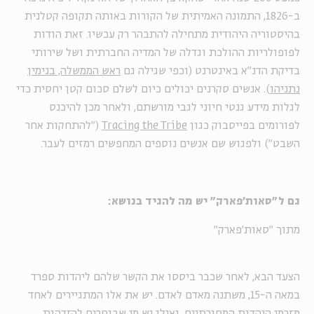
ב-1826, התמונה האמיתית של הקורות באותה תקופה קטלנית
בהיסטוריה היהודית מתחילה להתבהר רק עכשיו. זאת הודות
לפופולריות ההולכת וגדלה של המדיה החברתית ושל שירותי
בדיקת הדנ"א באינטרנט (וכפי שגילה גם
ראש הממשלה, בנימין
נתניהו
). אנשים סקרנים יכולים כיום לשלם סכום קטן יחסית כדי
לגלות מידע גנטי חיוני לגבי מורשתם, ולאחר מכן להיכנס
לפורומים בפייסבוק כגון
Tracing the Tribe
("להתחקות אחר
השבט") ולפגוש שם אנשים נוספים המחפשים רמזים לעבר.
גם ל"סאות'פארק" יש מה להגיד בנושא:
מתוך "סאות'פארק"
הצעד הבא, לאחר שכבר ביססו את הקשר שלהם ליהדות ספרד
במאה ה-15, משתנה מאדם לאדם. יש את אלו המתגיירים לאחד
מזרמי היהדות המסורתיים, ואילו יש מי שבוחרים להזדהות