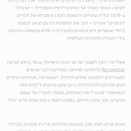
העמוקים שלנו", טוענת מילגרום בריאיון טלפוני. אבל כמו ביחס
לשואה, האופי הטרגי של האינקוויזיציה הספרדית – שהחלה
ב-1478 וכללה עינויים והוצאות להורג
פומביות
של יהודים
ו"כופרים" אחרים – הפך את ההתמודדות עם הכאב לכמעט
בלתי-אפשרית, ויש מומחים הסוברים כי מלוא עוצמתה הודחקה
בידי הקהילה היהודית העולמית.
אשלי פרי, יועץ לשעבר של שר החוץ הישראלי, עומד בראש קבוצת
Reconectar
(להתחבר מחדש), המסייעת לבני אנוסים
המעוניינים להתחבר מחדש ליהדות. לטענת פרי, מנהיגים רוחניים
רבים של הקהילה היהודית כיום אינם מודעים ל"קיום דמוי
הגסטאפו" שהוביל
את האנוסים
, במקור, להכריז על עצמם
כנוצרים, תוך סיכון חייהם, במטרה לשמר בסתר אורח חיים יהודי.
מאות שנים לאחר מכן, בגבעות הנידחות של ניו מקסיקו, הבידוד