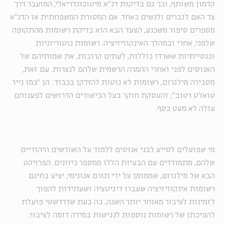
קדמון משותף, וכך גם בדיקות דנ"א מיטוכונדריאלי, המועבר דרך
צד האם לגברים ולנשים כאחד. אם המסורת המשפחתית או הדנ"א
מספרים סיפור משכנע, הצעד הבא הוא בדיקת רשומות מהתקופה
שלפני, אחרי ובמהלך האינקוויזיציה. רשומות נוטוריוניות
וכנסייתיות ששרדו כוללות, לעתים קרובות, את שמותיהם של
האנוסים לפני ואחרי ההמרה הרשמית שלהם לנצרות. עם זאת,
מסבירה מילגרום, רשומות לא נוטות להזדקן בכבוד: הן "כמו נייר
טואלט רטוב"; והעסקת חוקר בעל הכישורים הדרושים לפענוחם
עולה לא מעט כסף.
מי שפועלים לסייע לבני אנוסים ללמוד על השורשים היהודיים
שלהם, מתמודדים עם הבעיות הללו ממספר כיוונים. הפרויקט
הבא של מילגרום, שממומן על ידי תורם אנונימי, יציע בחינם
רשומות אינקוויזיציה שעברו דיגיטציה ושעתידות להפוך
לזמינות לציבור מאוחר יותר השנה, בה בעת שדרדשטי פועלת
להפיכתן של רשומות נוספות לנגישות במידה דומה לציבור.