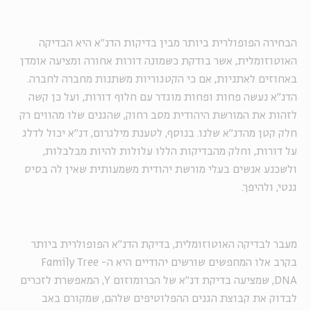
הבחירה הפופולרית ביותר מבין בדיקות הדנ"א היא הבדיקה
האוטוזומלית, אשר בודקת כשמונה דורות אחורה ומציעה אומדן
באחוזים לאתניות, אם כי הקטגוריות משתנות מחברה לחברה.
הדנ"א נעשה פחות ופחות מוגדר עם חלוף דורות, ועל כן קשה
לזהות את המורשת היהודית מסב רחוק, שהגנים שלו מהווים רק
חלק קטן מהדנ"א שלנו. בנוסף, לטענת מילגרום, דנ"א יכול לדלג
על דורות, וחלק מהבדיקות הללו עלולות להיות מבלבלות,
ולשכנע אנשים בעלי מורשת יהודית משמעותית שאין לה בסיס
גנטי, ולהיפך.
מעבר לבדיקה האוטוזומלית, בדיקת הדנ"א הפופולרית ביותר
בקרב אלו המחפשים שורשים יהודיים היא ה-
Family Tree
DNA
, שמציעה בדיקת דנ"א של הכרומוזום
Y
, המאפשרת לזכרים
לבדוק את קבוצת הגנים ההפלוטיפים שלהם, שמקורם באב