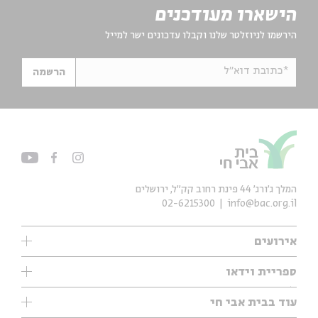
הישארו מעודכנים
הירשמו לניוזלטר שלנו וקבלו עדכונים ישר למייל
*כתובת דוא"ל
הרשמה
המלך ג'ורג' 44 פינת רחוב קק״ל, ירושלים
02-6215300
info@bac.org.il
אירועים
עיון
ספריית וידאו
אנגלית
ילדים
שיעורי בוקר
עוד בבית אבי חי
מוזיקה
מיוחדים