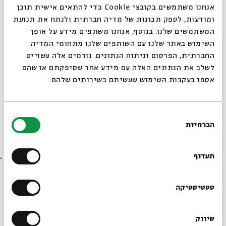
אנחנו משתמשים בקובצי Cookie כדי להתאים אישית תוכן
באדיבות שילוח הפקות ו-
NMC
ומודעות, לספק תכונות של מדיה חברתית ולנתח את תנועת
צילום ועריכה: אודי אלפסי
המשתמשים שלנו. בנוסף, אנחנו משתפים מידע על אופן
סגור
השימוש באתר שלנו עם השותפים שלנו מתחומי המדיה
הקלטה ומיקס: אולפני פאפאיתו
החברתית, הפרסום וניתוח הנתונים. גורמים אלה עשויים
לשלב את הנתונים האלה עם מידע אחר שסיפקתם או שהם
להקה: גיל סמטנה, נושי פז, ערן פורת, אלעד כהן -בונן ,
אספו בעקבות השימוש שעשיתם בשירותים שלהם.
ביל צור , מאיה בלזיצמן, גליה חי, יגל הרוש
.
הפקה בפועל: ליטל איציק
בחירת
בקליינר: ארז שמידע
הכרחיות
הסכמה
רוצים לדעת מה קורה
לעוד פרטים על פסטיבל הפיוט 2015 היכנסו:
בבית אבי חי לפני כולם?
תעדוף
https://www.bac.org.il/music/
הרשמו לניוזלטר שלנו
סטטיסטיקה
עוד בבית אבי חי
שיווק
*כתובת דוא"ל