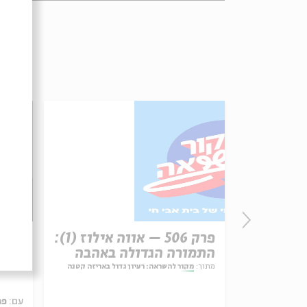
זון
פרק 506 – אווה אילוז (1):
רב ס
התמורה הגדולה באהבה
מתוך:
מקור להשראה: רעיון גדול באריזה קטנה
עם:
פר