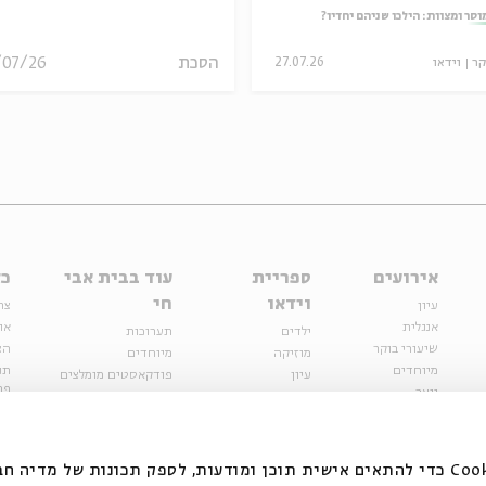
וסר ומצוות: הילכו שניהם יחדיו?
הסכת
/07/26
קר
וידאו
27.07.26
אירועים
ספריית
עוד בבית אבי
כל
וידאו
חי
עיון
צר
אנגלית
או
ילדים
תערוכות
שיעורי בוקר
הצ
מוזיקה
מיוחדים
מיוחדים
תנ
עיון
פודקאסטים מומלצים
פר
נוער
מיוחדים
כתבות
חנ
ספרות ושירה
ספרות ושירה
קצה הקרחון
סדרות
על הדרך
אירועי עבר
מפלגת המחשבות
אנחנו משתמשים בקובצי Cookie כדי להתאים אישית תוכן ומודעות, לספק תכונות של מ
אירועים