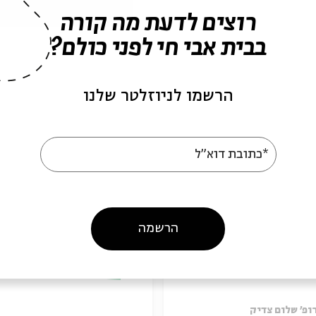
רוצים לדעת מה קורה
בבית אבי חי לפני כולם?
עוד בבית אבי חי
הרשמו לניוזלטר שלנו
*כתובת דוא"ל
הרשמה
עדיה גאון
ניצחון האוטונומיה על
המחויבות
מתוך:
מקור להשראה: רעיון גדול באריזה קט
ופ' שלום צדיק