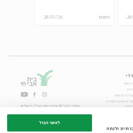
28
הסכת
28/07/26
הסכת
לי
ו קשר
דות
הרת נגישות
אי שימוש והצהרת
המלך ג'ורג' 44 פינת רחוב קק״ל, ירושלים
טיות
02-6215300
ות
info@bac.org.il
לאשר הכול
דיה חברתית ולנתח