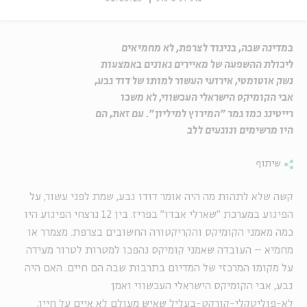
במדינה שבה, בניגוד לצרפת, לא מחמיאים
ליכולת ההשפעה של מאיירים גאונים באמצעות
נשק אוטומטי, אירועי העשור למותו של דוד גבע,
אבי הקומיקס הישראלי העכשווי, לא משכו
רייטינג כמו גמר "המירוץ למיליון". עם זאת, הם
היו מרשימים ונוגעים ללב
שיתוף
קשה שלא לתהות מה היה אומר דודו גבע, שמת לפני עשור, על
הפיגוע במערכת "שארלי אבדו" בפריז. בין 12 נרצחי הפיגוע היו
כמה מאמני הקומיקס והקריקטורה החשובים בצרפת. מצמרר או
מחמיא – העובדה שאמני קומיקס נהפכו למטרות לטרור מעידה
על מקומו המרכזי של המדיום בתרבות שבה הם חיים. האם היה
גבע, אבי הקומיקס הישראלי העכשווי ואמן
לא-פוליטקלי-קורקט-בעליל שאיש מעולם לא איים על חייו,