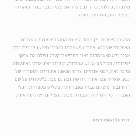
מלנכולי, כחלחל, עדין. גבע צייר את עצמו כגבר בודד ומהורהר
במעיל גשם, משוטט בסערה.
המשכן לאמנות עין חרוד הוא גם המוסד שמחזיק בעזבונו
האמנותי של גבע, אחרי שמשפחתו וחבריו חיפשו לו בית בתל
אביב ולא מצאו מקום ראוי. המוזיאון קטלג וצילם את אוסף
יצירותיו, הכולל כ-1,350 עבודות, ובקרוב יציג אותן באינטרנט.
מלבד זאת, לפני שנתיים שחזר המשכן את דירת הסטודיו של
גבע, שאליה עבר אחרי גירושיו ובה גם עבד. ב"סטודיו על שם
דודו גבע" מוצגים מבחר מעבודותיו, כשליש מספרייתו וכלי
העבודה שלו (שולחן העבודה, מכונת הצילום ושולחן האור).
דוח על האפנדציט