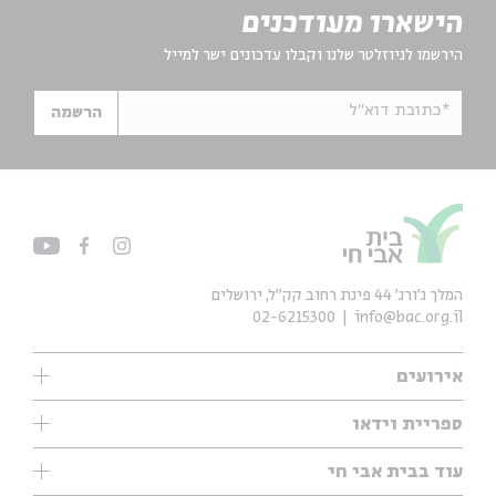
הישארו מעודכנים
הירשמו לניוזלטר שלנו וקבלו עדכונים ישר למייל
*כתובת דוא"ל
הרשמה
המלך ג'ורג' 44 פינת רחוב קק״ל, ירושלים
02-6215300
info@bac.org.il
אירועים
עיון
ספריית וידאו
אנגלית
ילדים
שיעורי בוקר
עוד בבית אבי חי
מוזיקה
מיוחדים