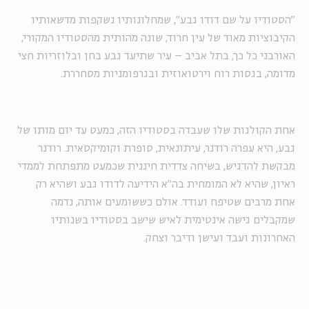
"הסטודיו על שם דודו גבע", שמחלונותיו נשקפות מדשאותיו
הקיבוציות מאוד של עין חרוד, שונה מהותית מהסטודיו המקורי,
האורבני כל כך, בתל אביב – עיר שתיעד גבע בחן ובלוזריות חצי
מדומה, בגסות רוח וירטואוזית ובגרפומניות מסחררת.
אחת הקולגות שלו שעבדה בסטודיו הזה, כמעט עד יום מותו של
גבע, היא עפרה רודנר, עיתונאית, סופרת וקומיקסאית. רודנר
מבקשת להדגיש, בשיחה צדדית חיננית שכמעט מתפתחת לממדי
ראיון, שהיא לא המומחית בה"א הידיעה לדודו גבע ושהיא רק
אחת מרבים שטיפח ועודד. אולם כששומעים אותה, נדמה
שמקבלים גישה אינטימית לאיש שישב בסטודיו בשנותיו
האחרונות ועבד ועישן ודיבר וצחק.