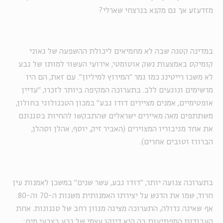
מזדעזע אך גם מקנא בנרצחי שארלי?
במדינה קטנה שבה לא מחמיאים ליכולת ההשפעה של גאוני
קומיקס באמצעות נשק אוטומטי, אירועי העשור למותו של גבע
לא משכו רייטינג כמו גמר "המירוץ למיליון". עם זאת, הם היו
מרשימים ונוגעים ללב. בתערוכה המקיפה ביותר לזכרו, "עדיין
אופטימיים, אמנים מציירים דודו גבע" במכון הטכנולוגי בחולון,
משתתפים מאה מאיירים ישראלים שהתבקשו להחיות בסגנונם
את אחד מגיבוריו המצוירים (האביר זיק, יוסף, אהלן וסהלן,
הברווז וטובים אחרים).
בתערוכה צנועה יותר, "דודו גבע, עשר שנים" במשכן לאמנות עין
חרוד, שמו את הדגש על יצירתו האמנותית משנות ה-70 וה-80.
אף שאינה גדולה, התערוכה מציגה מגוון רחב של סגנונות. אחת
העבודות המפתיעות בה היא דיוקן עצמי של גבע בצבעי מים: