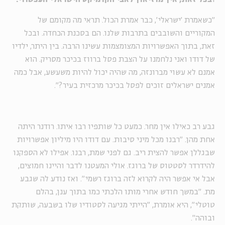
"כשאמרת 'ישראלי', כבר אמרת הכול. תראי מה מקומם של
המקוריים והשובבים בתרבות שלנו. הם בסכנת הכחדה. ובכל
זאת, בתוך האפשרויות המצומצמות עשינו הרבה. בין היתר, ילדיו
של דודו ואני נלחמנו על הצבת פסל ברווז בכיכר מסריק. הוא
אמנם לא עשוי מברונזה, מה שהיה יכול להיות משעשע, אבל כמה
אמנים ישראלים זוכים לפסל בכיכר מרכזית בעיר?".
גבע רב כאילו אין מחר. כמעט כל שותפיו רבו איתו. רודנר היתה
אחת מהן. "רבנו מכל מיני סיבות. עם דודו היו מיליון אפשרויות
שבגללן אפשר להצית ריב. גם לפני שמת, רבנו. אפילו לא הספקנו
להידרדר לסטטוס של ברוגז. אולי המעטנו לדבר והיינו חמוצים,
אבל אי אפשר היה לקרוא לזה ברוגז רשמי". ואז נודע לה שגבע
מת. "במשך חודש אחרי מותו הלכתי כמו בתוך ענן, בהלם
טוטלי", היא אומרת, "הייתי מגיעה לסטודיו שלו בשבעה, שותקת
ובוהה".