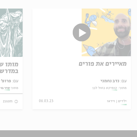
מאיירים את פורים
מותו ש
במדרש 
עם:
נדב נחמני
עם:
פרופ' אביגדור שנאן
מתוך:
קומיקס כחול לבן
מתוך:
סדר בו
ילדים
וידאו
06.03.23
zoom