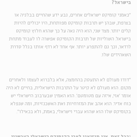
בישראל?
"כאמני קומיקס ישראלים אחרים, גבע ידע שהחיים בבלגיה או
בצרפת, שבהן יש תרבות קומיקס מפותחת, היו יכולים להיות
קלים יותר. מצד שני, הוא היה גאה על כך שהוא חלוץ קומיקס
בישראל. השוליות של תרבות הקומיקס אפשרה לו לעבוד מתחת
לרדאר, וכך גם להתפרע יותר. אף אחד לא רדף אותו בגלל סדרת
השאהידים שלו.
"דודו מעולם לא התעסק בהחמצה, אלא בלברוא לעצמו ולאחרים
מקום. הוא מעולם לא קיטר על התרבות הישראלית, בחיים לא היה
אומר 'אוי, איזה עם מטומטם'. הוא האמין שבערבוב הישראלי יש
כוח אדיר. הוא אהב את המזרחיות ואת האשכנזיות, ומה שנפלא
בקומיקס שלו הוא שהוא עברי וישראלי, באמת, ולא בכאילו".
ו
בכל זאת, אין מוזיאון לאבי הקומיקס הישראלי העכשווי.