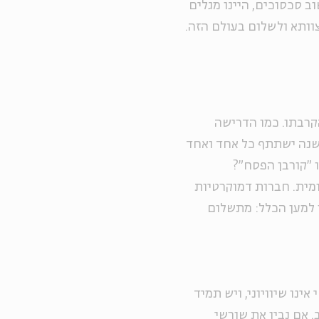
ב סכסוכים, היינו מגלים
וותא ולשלום בעולם הזה.
קרבתו. כמו הדרישה
נה ישתתף כל אחד ואחד
 "קורבן הפסח"?
אומית. חברות דמוקרטיות
ו למען הכלל: מתשלום
אינו שיוויוני, ויש תמיד
. אם נבין את שורשי