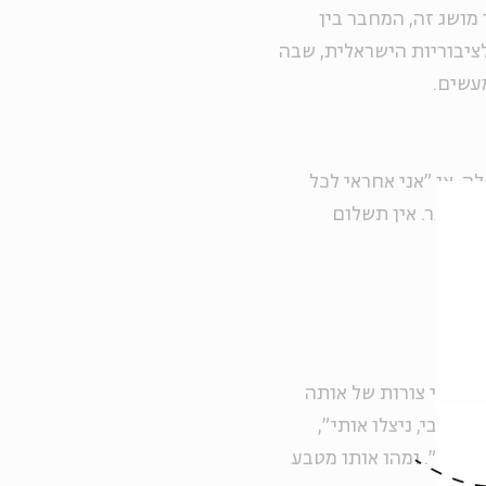
 מושג זה, המחבר בין
לציבוריות הישראלית, שבה
עשים.
, או "אני אחראי לכל
רה דבר. אין תשלום
ם; שתי צורות של אותה
געו בי, ניצלו אותי",
טאת". ומהו אותו מטבע