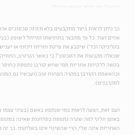
חייל הנח"ל החרדי (צילום: יעקב נעמי, פלאש 90)
כך ניתן לראות כיצד מתקבעים בלא תזוזה סכסוכים ארוכי
אחים ועוד. כל צד מתבצר בתחושתו ומייחל לשופט (בב
בקליניקה וכד') שיקבע את צדקת חוויתו וינזוף או יעני
שכאלה מקבעות את הסכסוך? כי כאשר הנרטיב, החוויה,
בקשה ללקיחת אחריות ממי שחש קורבן נתפסת כחוסר 
וכהאשמת הקורבן במקרה הפחות טוב (ועכשיו גם המגשר 
למקרבנים).
ועם זאת, הצעה לראות במי שנתפס כאשם
(בעיני עצמו 
באופן חלקי למה שקרה נתפסת כסלחנות שאינה במקומה
האחריות אינה שלי, הרי שהשינוי אינו בשליטתי. כך זה נת