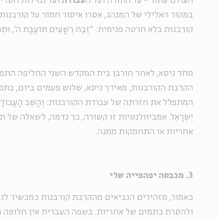
העולם עומד - על התורה ועל ה
עבודה
ועל גמילות חסדים
במקור האלילי של המנהג, אסרו איסור חמור על קורבנות
קורבנות בלא חרטה פנימית: "זֶבַח רְשָׁעִים תּוֹעֲבַת ה', וּתְפִלַ
מחד גיסא, לאחר חורבן בית המקדש השני החליפה התפי
הקרבת הקורבנות; מאידך גיסא, שלוש פעמים ביום, בת
המתפלל את חזרתה של עבודת הקורבנות: וְהָשֵׁב הָעֲבוֹדָה לִדְבִ
יִשְׂרָאֵל. אמביוולנטיות זו קשורה, כך נדמה, לשאלה של
אחריות או התחמקות ממנה.
3. מכבסה יפהפייה שלי
כאמור, מזהירים הנביאים מהקרבת קורבנות כמכשיר לני
ולהסרת כתמים של אחריות. בשפה העברית אין חלופה מ