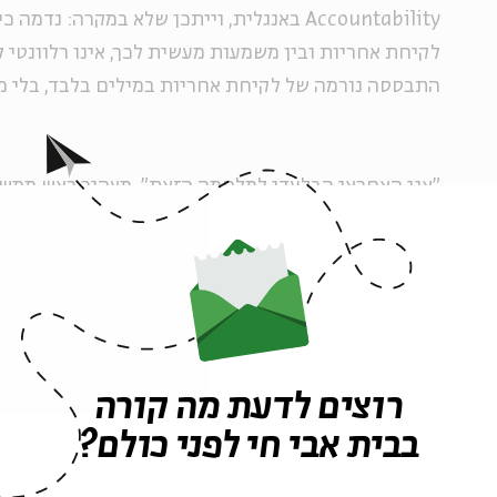
Accountability
באנגלית, וייתכן שלא במקרה: נדמה כי
לקיחת אחריות ובין משמעות מעשית לכך, אינו רלוונטי 
התבססה נורמה של לקיחת אחריות במילים בלבד, בלי מ
"אני האחראי הבלעדי למלחמה הזאת", מצהיר ראש ממשלה
הקורה במשרדי", מצהיר שר בכיר, ומעבר להצהרה, לא קו
אמיתי, אין קורבן – ולכן גם אין משמעות להצהרה.
4. "משני צדי המטבע"
רוצים לדעת מה קורה
קורבנוּת ואשמה הן לעתים צורות פרימיטיביות של יחסי
המטבע. מצד אחד, תחושה של "עשו לי עוול, קיפחו אותי, פ
בבית אבי חי לפני כולם?
והמצד השני של המטבע, תחושה של "אתה אשם, פגעת, ח