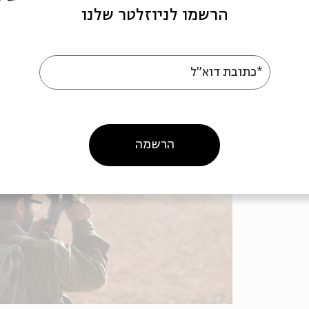
כפול פנים? תפיסת עולם של שחור-לבן, של טובים ורעי
הרשמו לניוזלטר שלנו
המעשה האנושי רק, או בעיקר, דרך פריזמה מוסרנית ושי
*כתובת דוא"ל
הרשמה