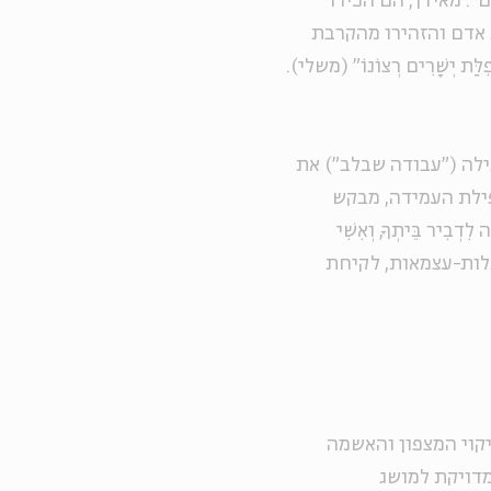
". מאידך, הם הכירו
 אדם והזהירו מהקרבת
ּת יְשָׁרִים רְצוֹנוֹ" (משלי).
לה ("עבודה שבלב") את
פילת העמידה, מבקש
יר בֵּיתְךָ, וְאִשִׁי
 תלות-עצמאות, לקיחת
קוי המצפון והאשמה
דויקת למושג