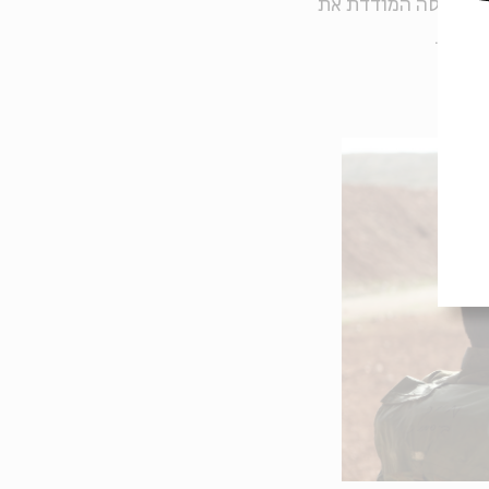
ם. תפיסה המודדת את
פוטית.