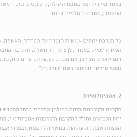
באחד מילדיו. האל בתמורה סולח, נרגע, מגן. מזכיר משהו?
החסות", בצורתו הגולמית ביותר.
כל מערכת יחסים אנושית הבנויה על הפחדה, האשמה, איו
הניסיון לפייס במנחה, לרַצוֹת דרך תשלום והקרבה מתב
דגם יחסים זה; לכן, אנו מכנים נפגעי תקיפה מינית, נפגע
נפגעי סחיטה וכדומה בשם "קורבנות".
2. אמביוולנטיות
הקרבת הקורבנות היתה הפולחן המרכזי בבתי המקדש ו
המצוות שבתורה עוסקות בנושא הקורבנות, ובפרקי אבות