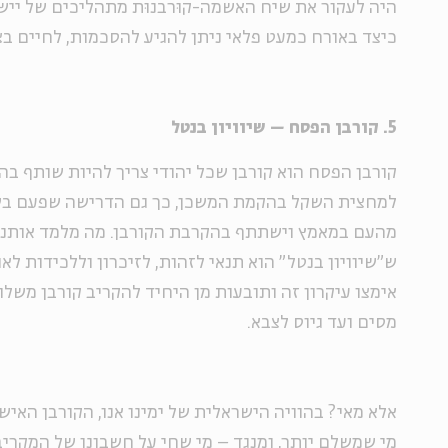
היה לעקור את שיח האשמה-קוּרבנוּת מתהליכים של יישו
כיצד באורח כמעט פלאי ניתן להגיע להסכמות, לחיים בצ
5. קורבן הפסח – שיוויון בנטל
קורבן הפסח הוא קורבן שכל יהודי צריך להיות שותף בה
למחצית השקל בהקמת המשכן, כך גם הדרישה שפעם בש
מהעם במאמץ וישתתף בהקרבת הקורבן. מה מלמד אותנו
ש"שיוויון בנטל" הוא תנאי לזהות, לזיכרון וללכידות ל
אימצו עיקרון זה ותובעות מן היחיד להקריב קורבן משל
מסים ועד גיוס לצבא.
אלא מאי? בהוויה הישראלית של ימינו אנו, הקורבן האישי 
מי שמשלם יותר, ומנגד – מי שחי על חשבונו של המקריב