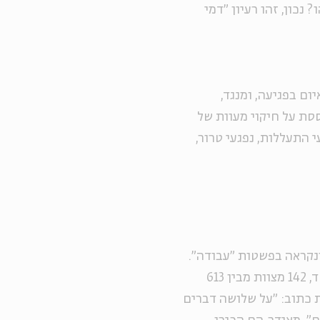
 נכון, זהו רעיון "דמי
ם בפגיעה, ומנגד,
ססת על חיקוי מעוות של
י התעללות, נפגעי טרור,
נקראה בפשטות "עבודה".
יחס הנביאים וחז"ל להקרבת הקורבנות אמביוולנטי; מחד, 142 מצוות מבין 613
 כתוב: "על שלושה דברים