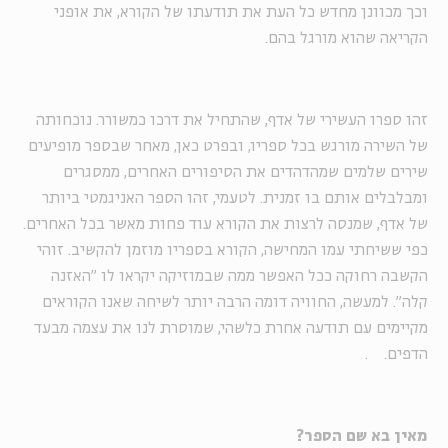
וכך מכוונן מחדש כל העת את תודעתו של הקורא, את אופני
הקריאה שהוא מורגל בהם
.
זהו ספרו העשירי של אדף, שהתחיל את דרכו כמשורר. נוכחותה
של השירה מורגש בכל ספריו, ובפרט כאן, מאחר שבספר מופיעים
שירים שלמים שמהדהדים את הסיפורים האחרים, ממסגרים
ומבלבלים אותם בו זמנית. לטעמי, זהו הספר האניגמטי ביותר
של אדף, שמנסה לרצות את הקורא עוד פחות מאשר בכל האחרים.
כפי ששיחתי עמו המחישה, הקורא בספריו מוזמן להקשיב. זוהי
הקשבה רחוקה ככל האפשר ממה שבמוזיקה יקראו לו ״האזנה
קלה״. למעשה, החוויה דומה הרבה יותר לשיחה שאנו הקוראים
מקיימים עם תודעה אחרת כלשהי, שמוסרת לנו את עצמה מבעד
הדפים.
.
מאין בא שם הספר
?