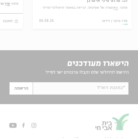
עם:
פרופ' פיני איפרגן
מתוך:
סדר בו
מתוך:
האופציה של שפינוזה: קריאה במאמר תיאולוגי־מדיני
סדר בוקר
וידאו
06.08.26
zoom
הישארו מעודכנים
הירשמו לניוזלטר שלנו וקבלו עדכונים ישר למייל
*כתובת דוא"ל
הרשמה