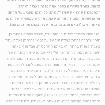
מתאר לקיחת מרחק, סירוב לעולם. הספר כולו חוזר לתמה
הזאת. באחד השירים בספר אתה פונה לאביך ואומר,
״המכונות שינו את שנינו״. אתה כל הזמן מצביע על מרחק
מהאנושיות. האם זה מרחק שאתה מרגיש כמאפיין של הזמן
שאתה חי בו? האם אתה בן הזמן שלך, בהתרחקות הזאת
?
״אני מאוד משתדל להיות בן הזמן שלי, והרבה פעמים להיות בן
הזמן שלך זה להיות באיזה סוג של עיכוב או להרחיק לאיזה עתיד
בשביל לצפות בהווה; לא באופן חסר פניות, אבל אולי באופן
טיפה פחות מוטה. התחושה שלי היא שכרגע שתי המסגרות של
משמעות הקיום שלנו הן המסגרת הדתית והמסגרת הטכנולוגית
וששתיהן מדברות באותה השפה. הדת נהפכה לטכנולוגית לגמרי,
והטכנולוגיה נהפכה להיות דתית לגמרי. ויש בשתיהן סכנה של
איון של מה שאנחנו מבינים כאנושי, שקשור למחוות יומיומיות,
ליכולת להתרחק ולהתקרב. נדמה ששתיהן או דורשות מאיתנו
מסירות מוחלטת או משאירות אותנו בחוץ. אני לא חבר בשום
רשת חברתית, למשל, וזה כאילו שחלק מהקיום מתרחש במקום
נסתר לגמרי, ואנשים מרגישים שאתה לא בעולם. וזה תהליך שרק