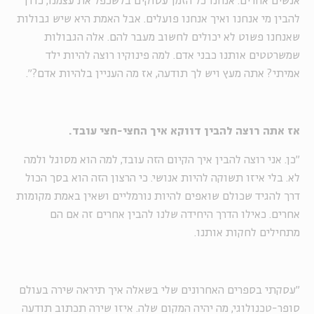
אנשים אחרים. אנחנו כל הזמן עסוקים בלשכפל את עצמנו, כדרך
להבין מי אנחנו ואיך אנחנו פועלים. אבל האמת היא שיש גבולות
שאנחנו פשוט לא יכולים לחשוב מעבר להם. אלה הגבולות
שמשרטטים אותנו כבני אדם. למה פינוקיו רוצה להיות ילד
אמיתי? אתה מעץ ויש לך תודעה, אז מה העניין בלהיות אדם?״
.
אז אתה רוצה להבין דווקא איך החצי-חצי עובד
.
״כן. אני רוצה להבין איך הקיום הזה עובד, למה הוא מסוגל ולמה
לא. בלי איזו תשוקה להיות אנושי. כי הרצון הזה הוא בסך הכול
דרך להגיד שכולם שואפים להיות נורמליים ושאין באמת מקומות
אחרים. כאילו הדרך היחידה שלנו להבין אחרים זה אם הם
מתחילים לחקות אותנו
.
"
עסקתי בספרים האחרונים שלי בשאלה איך תיראה שירה בעולם
סופר-טכנולוגי, מה יהיה המקום שלה. איזו שירה תכתוב תודעה