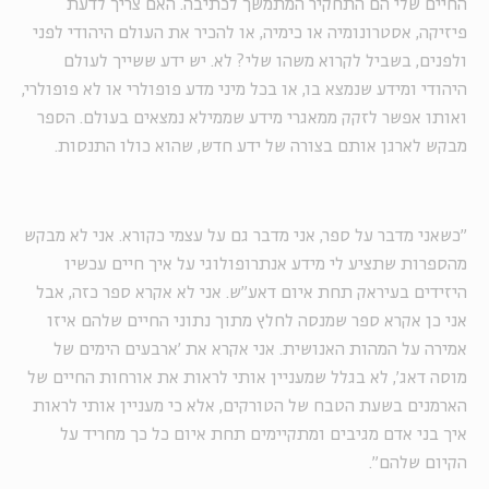
החיים שלי הם התחקיר המתמשך לכתיבה. האם צריך לדעת
פיזיקה, אסטרונומיה או כימיה, או להכיר את העולם היהודי לפני
ולפנים, בשביל לקרוא משהו שלי? לא. יש ידע ששייך לעולם
היהודי ומידע שנמצא בו, או בכל מיני מדע פופולרי או לא פופולרי,
ואותו אפשר לזקק ממאגרי מידע שממילא נמצאים בעולם. הספר
מבקש לארגן אותם בצורה של ידע חדש, שהוא כולו התנסות.
"כשאני מדבר על ספר, אני מדבר גם על עצמי כקורא. אני לא מבקש
מהספרות שתציע לי מידע אנתרופולוגי על איך חיים עכשיו
היזידים בעיראק תחת איום דאע"ש. אני לא אקרא ספר כזה, אבל
אני כן אקרא ספר שמנסה לחלץ מתוך נתוני החיים שלהם איזו
אמירה על המהות האנושית. אני אקרא את 'ארבעים הימים של
מוסה דאג', לא בגלל שמעניין אותי לראות את אורחות החיים של
הארמנים בשעת הטבח של הטורקים, אלא כי מעניין אותי לראות
איך בני אדם מגיבים ומתקיימים תחת איום כל כך מחריד על
הקיום שלהם״.