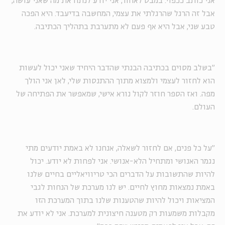
אני כותב ככפוי. במבט לאחור, אני יודע לנתח את מה שאני עושה,
אבל זה הרגל שהרגלתי את עצמי, המחשבה בדיעבד. היא הפכה
טבע שני, אבל היא אף פעם לא מתערבת בתהליך הכתיבה.
"בשלב מסוים בכתיבה הבנתי שהדבר היחיד שאני יכול לעשות
הוא לחזור לעצמי ולמצוא מתוך ההתנסות שלי, לאן אני הולך
מפה. ואז הספר חוזר לקול נורא אישי, שמאפשר את הפתיחה של
העולם.
"על כל פנים, אם לחזור לשאלה, אנחנו לא באמת יודעים מתי
נגמר האנושי ומתחיל הלא-אנושי. אני לפחות לא יודע. יכול
להיות שהתשובות על הדברים הכי טריוויאליים בחיים שלנו
באמת נמצאות מחוץ לחיים. יש לנו מערכת של הנחות לגבי
המציאות ויכול להיות שהטענות שלנו בתוך המערכת הזו
מקבלות משמעות רק מטענה חיצונית למערכת. אני לא יודע את