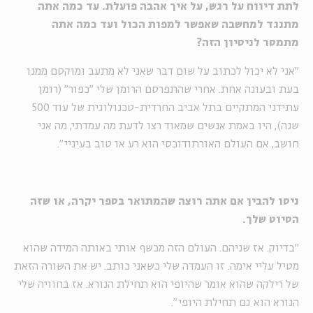
לתת דיווח על רגש, על איך אהבה פועלת. עד כמה אתה
מתנגד למחשבה שאפשר למפות הכול ועד כמה אתה
מתמסר לניסיון הזה
?
״אני לא יכול לכתוב על שום דבר שאני לא מתעב ומוקסם ממנו
בעת ובעונה אחת. אחרי שהתפרסם הרומן שלי ״כפור״ (רומן
עתידני המתקיים בתל אביב החרדית-טכנולוגית של עוד 500
שנה), היו באמת אנשים שמאוד רצו לדעת מה עמדתי, מה אני
חושב, אם העולם האורתודוכסי הוא רע או טוב בעיניי״
.
ניסו להבין אם אתה רוצה שהמתואר בספר יקרה, או שזה
הסיוט שלך
.
״בדיוק. אז שניהם. העולם הזה מכשף אותי באותה המידה שהוא
מטיל עליי אימה. זו העמדה שלי כשאני כותב. יש את השורה הזאת
של רילקה שהוא אומר שהיופי הוא תחילת הנורא. אז בחוויה שלי
הנורא הוא גם תחילת היופי״
.