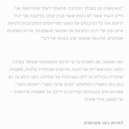
״הוא פשוט צץ במהלך הכתיבה. פתאום ידעתי שזה השם. אני
חייב להגיד שאני לא בטוח שאני מבין אותו. בדיעבד, אני יכול
לראות איך כל ההיבטים של הספר מתייחסים להתכוננות לקראת
איזה סוג של זיווג ולקראת מה שנשאר מהמתנות. זה לא המתנות
שנותנים, אלא מה שנשאר מהן בסופו של דבר״
.
ומה שנשאר, אם לשפוט על פי הרומן המשפחתי שעומד במרכז
הספר, הוא שאריות של חיבה, אירועים שהותירו צלקות, משפחה
שחבריה כבולים זה לזה בעבותות של גנטיקה, כסף ורגש עז. גם
כאן, כמו בספריו הקודמים, ״פנים צרובי חמה״ ו״מוקס נוקס״,
משרטט אדף בטבעיות ובדיוק רב דיוקן של משפחה מרוקאית –
אך הפעם, אולי אחרת
.
לחיות כמו מטוטלת