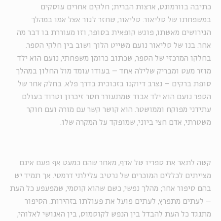
כתיבה בוורמונט, ארצות הברית; חלקים אחרים עוסקים
במשפחתו של סליאור. סליאור, שחזר לגור אצל אמו במהלך
הגירושים מאשתו, פוגש קופאית בסופר, וזו מעוררת בו דבר מה
אחר. בנו של סליאור נועם משייט הלוך ושוב בין חלקי הספר.
בחלקו המרכזי של הספר, שכתוב כרומן משפחתי, נועם הוא ילד
מוזר מעט ומבריק שלילה אחד – בעודו עומד מול החלון במהלך
סופת ברקים – נצרב דיוקנו בזכוכית בדרך פלא. בחלק אחר של
הספר נועם הוא ילד אבוד שמתעורר חסר זיכרון וטרוד בעולם
עתידני מפוקח וממושטר. הוא קושר קשר עם מורה ועם חוקר
משטרתי, אדם חצי ביוני, שמופקד על המקרה שלו
.
קשה לתאר את ספריו של אדף, מאחר שהם כמעט אף פעם אינם
מצייתים לכללים המוכרים של נרטיב עלילתי דרמטי. אך תמיד יש
בהם סיפור אחר; מהלך נפשי, כשם שהוא קוסמי, שמפעפע כל העת
– לעתים מתפרץ, לעתים פועל את פעולתו בזהירות. הסיפור
מתנגד כל העת להבדל בין הנפש לקוסמוס, בין האנושי לאלוהי,