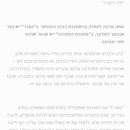
יילך ויקצין
".
אתה מרבה לעסוק בהשתנות הגוף האנושי. ב״כפור״ יש נער
שנהפך למלאך, ב״מתנות החתונה״ יש שוטר שהוא
חצי-מכונה
.
״בין הדברים שהקסימו אותי והילכו עליי אימה בספרות מדע
בדיוני הם היצורים האלה, הסייבורגים, או היצורים שהם חצי -
שהגוף שלהם והתודעה שלהם עוברים איזו התמרה. במידה רבה,
אני חושב שאני מרגיש ככה, שכבר חצי ממני מיוצר במעבדה, שכבר
אני סוג של מכונה. והשאלה היא מה אני עושה עם זה
.
"
קשה לי עם הספרות שמתחילה במיתוסים וממשיכה במדע
הבדיוני, שבה היצורים המלאכותיים רוצים להיות אנושיים, להבין
מה זה להיות אדם, ללמוד את זה כאילו שזה ערך עליון וגם ליצור