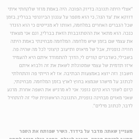
״אצלי היתה תגובה בדיוק הפוכה. היה באמת מוזר שלקחתי איתי
דווקא את 'עד הנה', כי הוא מספר על עגנון הביוגרפי בברלין, בזמן
שכל הגברים האחרים במלחמה, ואותו לא מגייסים כי הוא הוגדר
כנכה. הוא מתאר את ההסתובבות הזאת בברלין, וגם אני מצאתי
את עצמי שם בזמן שיש מלחמה. המלחמה מבחינתי באמת היתה
חוויה גופנית, אבל של מיאוס ותיעוב קיצוני לכל מה שהיה פה.
בשבילי, כשדברים קורים לי, הדרך להתמודד איתם היא להעמיד
איזו תדמית של עצמי שמסוגלת לשאת את זה ולבוא איתם
חשבון. וזה יוצא באמצעות הכתיבה. אז לא הייתי פה והתחלתי
לכתוב על מישהו שנמצא בחוץ לארץ בזמן המלחמה. מבחינתי,
קיום לשוני הוא קיום גופני. אני לא מרגיש את השפה אחרת. מרגע
שאני מאוים מבחינה גופנית, התגובה הראשונית שלי זה להתחיל
לדבר, לכתוב מילים״
.
מעניין שאתה מדבר על בידוד. השיר שפותח את הספר