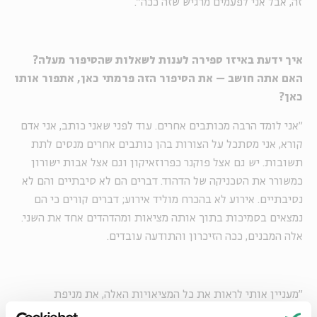
זה, אבל אני לפעמים מרגיש שזה ככה״.
איך ידעת באיזו ספירה לענות לשאלות שהסיפור מעלה?
האם אתה חושב – את הסיפור הזה פרמתי כאן, אתפור אותו
כאן?
״אני לומד הרבה מכותבים אחרים. עוד לפני שאני כותב, אני אדם
קורא, אני מסתכל על הצורות בהן כותבים אחרים מנסים לתת
תשובות. יש גם אצל פוקנר כפרוזאיקון וגם אצל אבות ישורון
כמשורר את הטכניקה של הדהוד. דברים הם לא סיבתיים והם לא
נסיבתיים. אירוע לא בהכרח מוליד אירוע; דברים קורים כי הם
נמצאים בסמיכות בתוך אותה מציאות ומהדהדים אחד את השני.
אלה המבנים, ככה הזיכרון והתודעה עובדים.
"מעניין אותי לראות את כל המציאויות האלה, את מניפת
המציאויות, ואיך הן מהדהדות אחת את השנייה. הדרך הטובה