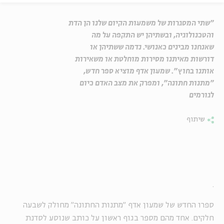
"שתי המסגרות של משמעות הקיום שלנו הן הדת
והטכנולוגיה, ובשתיהן יש התקפה על מה
שאנחנו מבינים כאנושי. נדמה ששתיהן או
דורשות מאיתנו מסירות מוחלטת או משאירות
אותנו בחוץ". שמעון אדף מוציא ספר חדש,
"מתנות חתונה", ומפרק את מצב האדם כיום
לגורמים
שיתוף
.
ספרו החדש של שמעון אדף ״מתנות החתונה״ מחולק לשבעה
חלקים. אחד מהם מספר בגוף ראשון על כותב שנוסע לסדנת