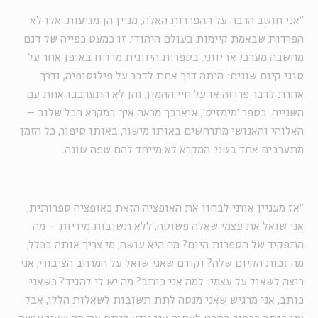
״אני חושב הרבה על ההפרדות האלה, מניין הן מגיעות. אלו לא
הפרדות שבאמת קיימות בעולם היהודי. זו כמעט כפייה של דגם
מחשבה מערבי או יווני. בספרות היוונית מדווח באופן אחר על
סוגי קיום שונים: היתה דרך אחת לדבר על פילוסופיה, ודרך
אחרת לדבר פרוזה או על חיי ההמון, והן לא התערבבו אחת עם
השנייה. בספר 'מימזיס', אוארבך מראה איך במקרא הכל שלוב –
האלוהי והאנושי מתרחשים באותו מישור, באותו סיפור, כל הזמן
מתערבים אחד בשני. המקרא לא מייחד להם שפה שונה.
"אז מעניין אותי לבחון את האופציה הזאת כאופציה ספרותית.
אני שואל את עצמי שאלה פשוטה, ללא תשובות מידיות – מה
התפקיד של הספרות היום? מה היא עושה, מי צריך אותה בכלל,
מה זכות הקיום שלה? וקודם שאני שואל על המרחב הציבורי, אני
רוצה לשאול על עצמי: למה אני כותב? מה יש לי להגיד? כשאני
כותב, אני מרגיש שאני מנסה לתת תשובות לשאלות הללו, אבל