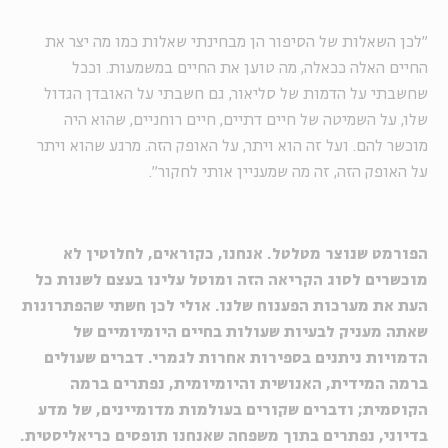
"לכן השאלות של הסיפור הן מבחינתי שאלות כמו מה יצר את
החיים האלה ככאלה, מה טוען את החיים במשמעות. וככל
שחשבתי על הדמות של סליאור, גם חשבתי על האובדן הגדול
שלו, על השמיטה של חיים דתיים, חיים רוחניים, שהוא היה
מוכשר להם. ועל זה הוא ויתר, על האופק הזה. מרגע שהוא ויתר
על האופק הזה, זה מה שמעניין אותי לחקור".
הפורמט שנוצר מטלטל. אנחנו, כקוראים, לחלוטין לא
מוכשרים לסוג הקריאה הזה ומוטל עלינו בעצם לשנות כל
העת את מערכות הפענוח שלנו. אולי לכן חשתי שהפתרונות
שאתה מעניק לבעיות שעולות בחיים היומיומיים של
הדמויות ניתנים בספירות אחרות לגמרי. דברים שעולים
ברמה המידית, האנושית והיומיומית, נפתרים ברמה
הקוסמית; ודברים שקורים בעולמות מדומיינים, של מדע
בדיוני, נפתרים בתוך משפחה שאנחנו תופסים כריאליסטית.