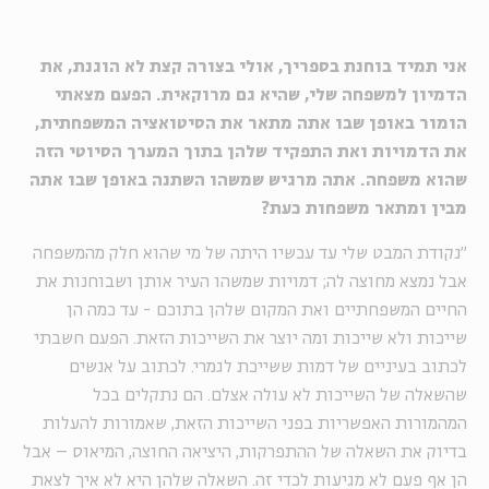
אני תמיד בוחנת בספריך, אולי בצורה קצת לא הוגנת, את
הדמיון למשפחה שלי, שהיא גם מרוקאית. הפעם מצאתי
הומור באופן שבו אתה מתאר את הסיטואציה המשפחתית,
את הדמויות ואת התפקיד שלהן בתוך המערך הסיוטי הזה
שהוא משפחה. אתה מרגיש שמשהו השתנה באופן שבו אתה
מבין ומתאר משפחות כעת
?
״נקודת המבט שלי עד עכשיו היתה של מי שהוא חלק מהמשפחה
אבל נמצא מחוצה לה; דמויות שמשהו העיר אותן ושבוחנות את
החיים המשפחתיים ואת המקום שלהן בתוכם - עד כמה הן
שייכות ולא שייכות ומה יוצר את השייכות הזאת. הפעם חשבתי
לכתוב בעיניים של דמות ששייכת לגמרי. לכתוב על אנשים
שהשאלה של השייכות לא עולה אצלם. הם נתקלים בכל
המהמורות האפשריות בפני השייכות הזאת, שאמורות להעלות
בדיוק את השאלה של ההתפרקות, היציאה החוצה, המיאוס – אבל
הן אף פעם לא מגיעות לכדי זה. השאלה שלהן היא לא איך לצאת