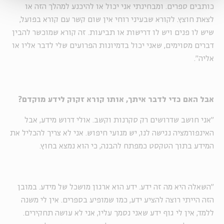
כותבים ספרים. ומבחינתי אני יכול או להיכנע למהלך הזה או
לצאת חוצץ. לקורא שבעיני רוחי אין שום קשר עם קורא בפועל,
שיש לו פנים ויש לו דרישות או תביעות. זה קורא שמוכשר להבין
דברים מסוימים, שאני יכול בדמיונות הפרועים שלי לדבר אליו או
אליה״.
אבל האם כדי לדבר איתך, אותו קורא זקוק לידע מוקדם?
״אני חושב שדרושים רק סקרנות וקשב. אולי דרוש מידע, אבל
האינפורמציה נגישה לנו, יש מנועי חיפוש. אני לא צריך להכליל את
המידע בתוך הטקסט כמפתח להבנה, כי הוא נמצא בחוץ.
"השאלה היא מה זה ידע. ידע הוא ארגון מושכל של מידע. במובן
הזה הייתי רוצה להציע ידע, כמו שמופיע בספרים. אין לי משנה
ללמד, אין לי גוף ידע שאני נסמך עליו, אני לא עושה תחקירים.