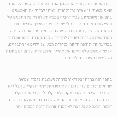
לאן הסיפור הולך, אלא מה מכונן אותו כסיפור כזה, מה הסכמות
שאני מפעיל. זו שאלה פילוסופית. רציתי לבדוק את האמצעים
בהם אני משתמש בשביל להביט במציאות, לא רק מה התכנים של
המציאות הזאת. היה ברור לי שאני רוצה להמשיך איכשהו עם
הדמות של הילד, נועם. הרבה פעמים הבחינה שלי את המשפחה
המרוקאית משדרות קשורה לתהליך של התבגרות, לרגע שמלווה
בבקיעה של תודעה חדשה, מנקודת מבט של ילדים או מתבגרים,
או של אנשים שלא סיימו את תהליך ההתבגרות שלהם גם בשנות
השלושים והארבעים לחייהם.
בספר הזה בחרתי בסליאור כדמות מעוצבת לגמרי, שנראה
שהחיים יכולים עוד לזמן לה הזדמנויות לתקן ולקלקל, אבל היא
לא תבחר אף פעם לא בתיקון ולא בקלקול. רק בסטייה הקלה,
בבריחה הצדה. והיא תחזור בסופו של דבר כמו מטולטלת לאיזו
דממה, למצב סטטי. זאת לא דמות שרוצה ללכת למקום אחר.