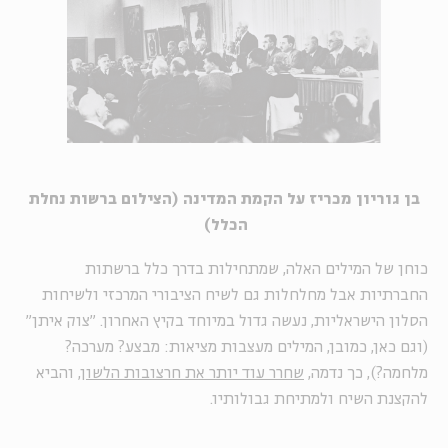
בן גוריון מכריז על הקמת המדינה (הצילום ברשות נחלת
הכלל)
כוחן של המילים האלה, שמתחילות בדרך כלל ברשתות
החברתיות אבל מחלחלות גם לשיח הציבורי המרכזי ולשיחות
הסלון הישראליות, נעשה גדול במיוחד בקיץ האחרון. "צוק איתן"
(וגם כאן, כמובן, המילים מעצבות מציאות: מבצע? מערכה?
מלחמה?), כך נדמה,
שחרר עוד יותר את חרצובות הלשון
, והביא
להקצנת השיח ולמתיחת גבולותיו.