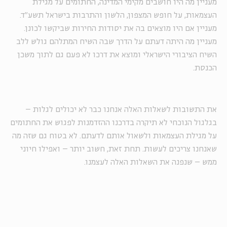
מעניין מה היו חושבים מקימי המדינה, החתומים על מגילת
העצמאות, על חופש המצפון, הלשון והתרבות בישראל תשע"ד.
מעניין אם היו מוצאים בה את יסודות החירות שביקשו לכונן.
מעניין מה היתה דעתם על הדרך שבה השיח המתלהם גולש ללב
השיח הציבורי הישראלי ומוצא את דרכו לא פעם גם לתוך משכן
הכנסת.
את התשובות לשאלות האלה אנחנו כבר לא יכולים לגלות –
בגלגול הנוכחי לא תיקרה בדרכנו ההזדמנות לפגוש את החתומים
על מגילת העצמאות ולשאול אותם לדעתם. לא בטוח גם שזה מה
שאנחנו צריכים לעשות. תחת זאת, חשוב יותר – ואפילו חיוני
ממש – שנפנה את השאלות האלה לעצמנו.