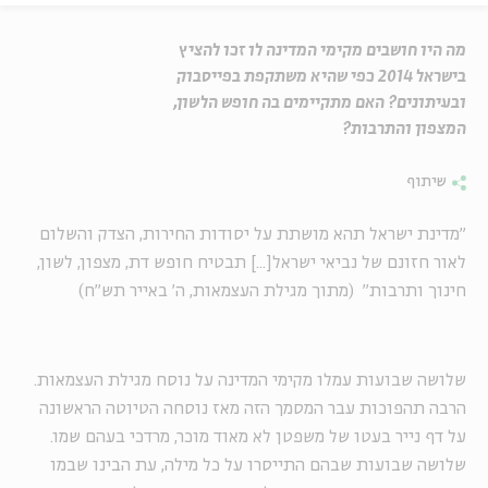
מה היו חושבים מקימי המדינה לו זכו להציץ
בישראל 2014 כפי שהיא משתקפת בפייסבוק
ובעיתונים? האם מתקיימים בה חופש הלשון,
המצפון והתרבות?
שיתוף
"מדינת ישראל תהא מושתת על יסודות החירות, הצדק והשלום
לאור חזונם של נביאי ישראל[...] תבטיח חופש דת, מצפון, לשון,
חינוך ותרבות" (מתוך מגילת העצמאות, ה' באייר תש"ח)
שלושה שבועות עמלו מקימי המדינה על נוסח מגילת העצמאות.
הרבה תהפוכות עבר המסמך הזה מאז נוסחה הטיוטה הראשונה
על דף נייר בעטו של משפטן לא מאוד מוכר, מרדכי בעהם שמו.
שלושה שבועות שבהם התייסרו על כל מילה, עת הבינו שבמו