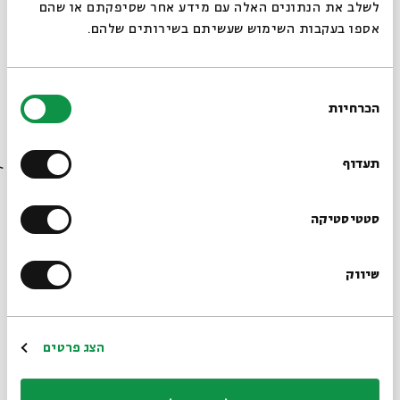
לשלב את הנתונים האלה עם מידע אחר שסיפקתם או שהם
אספו בעקבות השימוש שעשיתם בשירותים שלהם.
בחירת
הכרחיות
הסכמה
רוצים לדעת מה קורה
ליצירת סרטון לחץ כאן
בבית אבי חי לפני כולם?
תעדוף
הרשמו לניוזלטר שלנו
סטטיסטיקה
שיווק
*כתובת דוא"ל
הרשמה
הצג פרטים