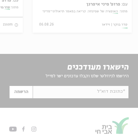
עם:
פרופ' אביגדור שנאן
עם:
פרופ' פיני איפרגן
מתוך:
סדר בו
מתוך:
האופציה של שפינוזה: קריאה במאמר תיאולוגי־מדיני
סדר בוקר
וידאו
06.08.26
zoom
הישארו מעודכנים
הירשמו לניוזלטר שלנו וקבלו עדכונים ישר למייל
*כתובת דוא"ל
הרשמה