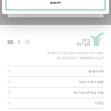
לדחות
*כתובת דוא"ל
הרשמה
המלך ג'ורג' 44 פינת רחוב קק״ל, ירושלים
02-6215300
info@bac.org.il
אירועים
עיון
ספריית וידאו
אנגלית
ילדים
שיעורי בוקר
עוד בבית אבי חי
מוזיקה
מיוחדים
תערוכות
עיון
כללי
נוער
מיוחדים
מיוחדים
צרו קשר
ספרות ושירה