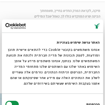
מיקה, לקראת הפרק החדש בחייך, משפחתך
הכינה סרט המוקדש כולו לך. נאחל שכל המילים
הטובות והברכות ילוו אותך בדרכך החדשה
והמרגשת על ספסל הלימודים.
שיתוף
האתר עושה שימוש בעוגיות
אנחנו משתמשים בקובצי Cookie כדי להתאים אישית תוכן
Untitled
ומודעות, לספק תכונות של מדיה חברתית ולנתח את תנועת
המשתמשים שלנו. בנוסף, אנחנו משתפים מידע על אופן
בואו להשתתף ב"חגיגה של אותיות" בבית אבי חי
סגור
השימוש באתר שלנו עם השותפים שלנו מתחומי המדיה
החברתית, הפרסום וניתוח הנתונים. גורמים אלה עשויים
לשלב את הנתונים האלה עם מידע אחר שסיפקתם או שהם
עוד בבית אבי חי
אספו בעקבות השימוש שעשיתם בשירותים שלהם.
בחירת
הכרחיות