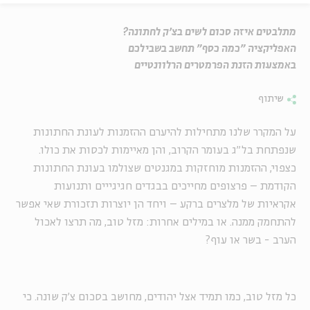
מתלבטים איזה סכום לשים בצ'ק לחתונה?
האפליקציה "כמה כסף" תחשב בשבילכם
באמצעות הזנת הפרמטרים הרלוונטיים
שיתוף
על המקרר שלנו מתחילות להיערם ההזמנות לעונת החתונות
שנפתחת בל"ג בעומר הקרוב, והן מאיימות לכסות את כולו.
כצפוי, ההזמנות מוחזקות במגנטים שצולמו בעונת החתונות
הקודמת – פרצופים מחייכים בבגדים חגיגייים ותנועות
אקראיות של מלצרים ברקע – ויחד הן יוצרות תזכורת שאי אפשר
להתחמק ממנה. או במילים אחרות: מזל טוב, מה תרצו לאכול
הערב - בשר או עוף?
כל מזל טוב, כמו תמיד אצל יהודים, מחושב בסכום צ'ק שונה. כי