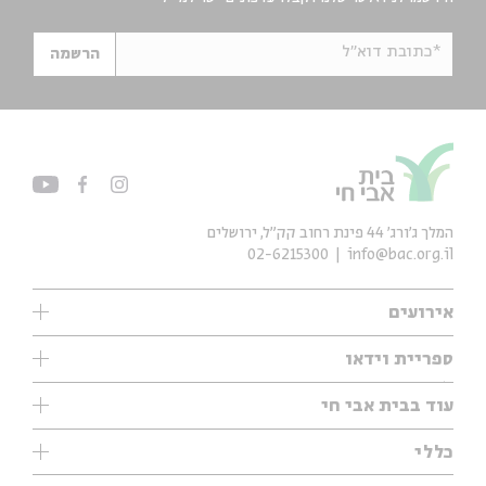
*כתובת דוא"ל
הרשמה
המלך ג'ורג' 44 פינת רחוב קק״ל, ירושלים
02-6215300
info@bac.org.il
אירועים
עיון
ספריית וידאו
אנגלית
ילדים
שיעורי בוקר
עוד בבית אבי חי
מוזיקה
מיוחדים
תערוכות
עיון
כללי
נוער
מיוחדים
מיוחדים
צרו קשר
ספרות ושירה