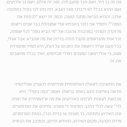
פה זה בן דוד, ושם חבר מהעבודה; ופה זה אולם, ושם גן אירועים;
ועם ההוא בכלל לא דיברנו מאז הצבא, וזה נתן לנו כפול בחתונה
שלנו; וההיא הביאה מתנה קטנה; וכמה זה יוצא "לכסות את
המנה"? ותמיד אני נזכר בסבתא שלי שמנהלת כבר שנים רישום
מדוקדק וקפדני במחברת צהובה של "מי הביא כמה" לכל שמחה,
וכל אחד מהנרשמים מקבל חזרה בדיוק את מה שהביא. אבל אצלי,
בכל פעם שהיד רושמת את הסכום על הצ'ק, היא תמיד מתמרדת
מעט, כי אולי יצאנו קמצנים ואולי מגזימים, ואיך בכלל מחשבים
את זה.
את התשובה לשאלה האלמותית מתיימרת להעניק אפליקציה
חדשה באייפון (וגם באתר ברשת) ושמה "כמה כסף?". היא
מבקשת לעשות לצ'קים באירועים את מה ש"המחירון של יצחק
לוי" עשה לכלי הרכב. הסיפור די פשוט: מזינים את הפרמטרים:
סוג האירוע (חתונה, בר מצווה או ברית וכו'), כמות המוזמנים,
מידת הקרבה, מקום האירוע, החודש והיום, וכמובן, את הבסיס