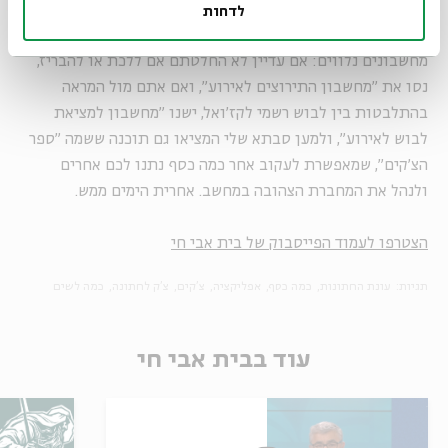
לדחות
עד שזה יקרה קמה סביב המחשבון הזה תעשייה שלמה של
מחשבונים נלווים: אם עדיין לא החלטתם אם ללכת או להבריז,
נסו את "מחשבון התירוצים לאירוע", ואם אתם מול המראה
בהתלבטות בין לבוש רשמי לקז'ואל, ישנו "מחשבון למציאת
לבוש לאירוע", ולמען סבתא שלי המציאו גם תוכנה ששמה "ספר
הצ'קים", שמאפשרת לעקוב אחר כמה כסף נתנו לכם אחרים
ולנהל את המחברת הצהובה במחשב. אחרית הימים ממש.
הצטרפו לעמוד הפייסבוק של בית אבי חי
תגיות:
עונת החתונות
כמה כסף
אפליקציה
צ'קים
צ'ק לחתונה
כמה לשים
עוד בבית אבי חי