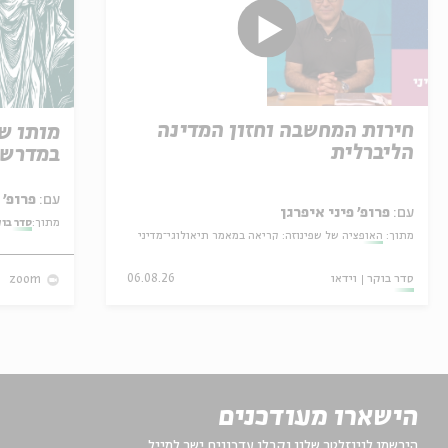
חירות המחשבה וחזון המדינה
מותו ש
הליברלית
במדרש 
עם:
פרופ' אביגדור שנאן
עם:
פרופ' פיני איפרגן
מתוך:
סדר בו
מתוך:
האופציה של שפינוזה: קריאה במאמר תיאולוגי־מדיני
סדר בוקר
וידאו
06.08.26
zoom
הישארו מעודכנים
הירשמו לניוזלטר שלנו וקבלו עדכונים ישר למייל