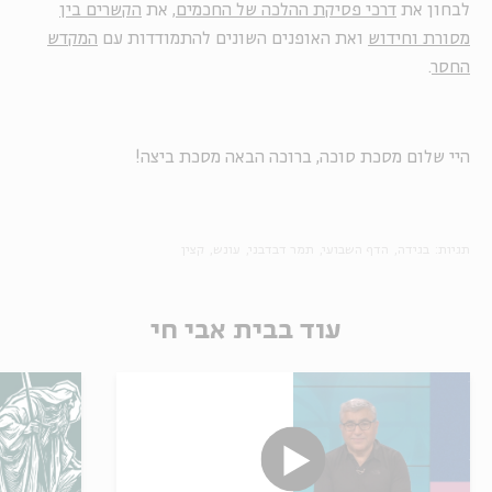
לבחון את
דרכי פסיקת ההלכה של החכמים
, את
הקשרים בין
מסורת וחידוש
ואת האופנים השונים להתמודדות עם
המקדש
החסר
.
היי שלום מסכת סוכה, ברוכה הבאה מסכת ביצה!
תגיות:
בגידה
הדף השבועי
תמר דבדבני
עונש
קצין
עוד בבית אבי חי