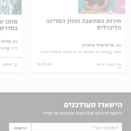
חירות המחשבה וחזון המדינה
מותו ש
הליברלית
במדרש 
עם:
פרופ' אביגדור שנאן
עם:
פרופ' פיני איפרגן
מתוך:
סדר בו
מתוך:
האופציה של שפינוזה: קריאה במאמר תיאולוגי־מדיני
סדר בוקר
וידאו
06.08.26
zoom
הישארו מעודכנים
הירשמו לניוזלטר שלנו וקבלו עדכונים ישר למייל
*כתובת דוא"ל
הרשמה