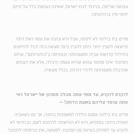
עונשה שריפה, בניגוד לבת ישראל, שאינה נענשת כלל על קיום
יחסי מין ברווקותה.
מרים בת בילגה לא זינתה, אבל היא עזבה את עמה ואת דתה
ונישאה לקצין יווני. ניתן להבין כיצד מעשה כזה יכול להיתפס
כחילול קדושת אביה ומשפחתה וכפגימה ב"כוהניותם", אולם
הסיפור אינו מתאר עונש שהיא עצמה קיבלה, אלא את העונש
שקיבלה משפחתה לדורי דורות, בגלל מעשיה.
לוקוס לוקוס, עד מתי אתה מכלה ממונן של ישראל ואי
אתה עומד עליהם בשעת הדחק! –
מרים בת בילגה אמנם נולדה למשפחת כהונה, אך גם כשאביה
ואחיה כיהנו במקדש, היא לא הורשתה להיכנס לשם, ובוודאי לא
להגיע עד למרחק בעיטה מן המזבח. למעשה, את כניסתה לתוככי