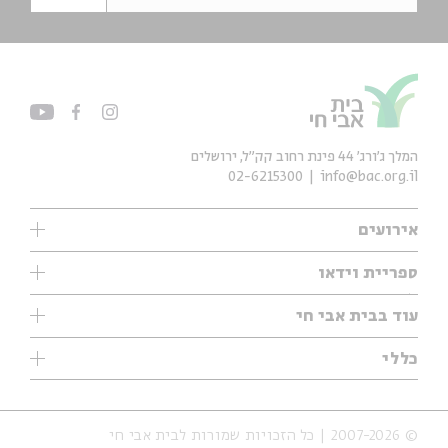
המלך ג'ורג' 44 פינת רחוב קק״ל, ירושלים
02-6215300
info@bac.org.il
אירועים
עיון
ספריית וידאו
אנגלית
ילדים
שיעורי בוקר
עוד בבית אבי חי
מוזיקה
מיוחדים
תערוכות
עיון
כללי
נוער
מיוחדים
מיוחדים
צרו קשר
ספרות ושירה
פודקאסטים מומלצים
ספרות ושירה
אודות
סדרות
כתבות
© 2007-2026 | כל הזכויות שמורות לבית אבי חי
הצהרת נגישות
אירועי עבר
קצה הקרחון