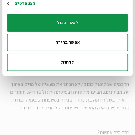
הרשמה
הצג פרטים
גם את בעיטתה של מרים במזבח ניתן להבין כחלק מתפילה,
לאשר הכול
כהשתתפות פעילה של הגוף כולו בפנייה לאלוהים. את הכעס
שבתביעת הצדק שלה מאלוהים היא מביעה לא רק בפיה, אלא בכל
גופה.
אפשר בחירה
לדחות
וכששמעו חכמים בדבר קבעו את טבעתה, וסתמו את חלונה
–
החכמים שבסיפור, כמובן, לא הבינו את מעשיה של מרים באופן
זה. מבחינתם, הביעו מילותיה ובעיטתה זלזול בקודש, וחמור כך
– אולי בשל היותה בת כהן – בגידה במשפחתה, בעמה ובדתה.
בשל מעשים אלה הוענשה משפחתה של מרים לדורי דורות.
ומה היה עונשם?