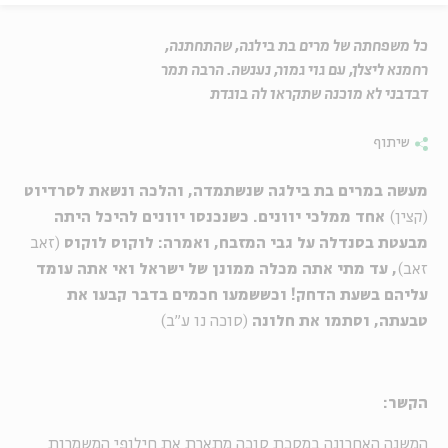
כל משפחתה של מרים בת בילגה, שהתחתנה,
רחמנא ליצלן, עם גוי גמור, נענשה. הרבה תמר
דבדבני לא מוכנה שתקראו לה בוגדת
שיתוף
מעשה במרים בת בילגה שנשתמדה, והלכה ונשאת לסרדיוט
(קצין)
אחד ממלכי יוונים. כשנכנסו יוונים להיכל היתה
מבעטת בסנדלה על גבי המזבח, ואמרה: לוקוס לוקוס
(זאב
זאב)
, עד מתי אתה מכלה ממונן של ישראל ואי אתה עומד
עליהם בשעת הדחק! וכששמעו חכמים בדבר קבעו את
טבעתה, וסתמו את חלונה
(סוכה נו ע"ב)
הקשר:
המשנה האחרונה במסכת סוכה מתארת את חילופי המשמרות