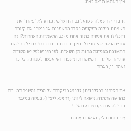
אין העונש תואם זאת?
זו בדיוק השאלה ששואל גם הירושלמי: מדוע לא "עקרו" את
משפחת בילגה ממקומה בסדר המשמרות או ביטלו את קיומה
והכלילו את אנשיה בתוך אחת מ-23 המשמרות האחרות?! זה
עונש הראוי למי שגידל וחינך בוגדת בעם ובדת! כרגיל בתלמוד
התשובה מעניינת פחות מן השאלה: לפי הירושלמי, יש מסורת
עתיקה של סדר המשמרות ומספרן, ואי אפשר לשנותה. על כך
נאמר: נו, באמת.
את הסיפור בכללו ניתן לקרוא כביקורת על מרים ומשפחתה: בת
כהן שהשתמדה, נישאה ליווני (רחמנא ליצלן), בעטה במזבח
וחיללה את הקודש. געוואלד!
אני בוחרת לקרוא אותו אחרת.