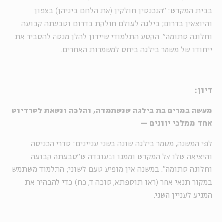
בבית המקדש: "הנכנסין חולקין (את הלחם ביניהן) בצפון
והיוצאין בדרום; בילגה לעולם חולקת בדרום וטבעתה קבועה
וחלונה סתומה". הקטע התלמודי שיידון להלן מנסה להסביר את
ייחודו של משמר בילגה ביחס למשמרות האחרים.
דיון:
מעשה במרים בת בילגה שנשתמדה, והלכה ונשאת לסרדיוט
אחד ממלכי יוונים –
לפי המשנה, משמר בילגה שונה בשני עניינים: סדרי הכניסה
והיציאה שלו אל המקדש וממנו ובעובדה ש"טבעתה קבועה
וחלונה סתומה". במשנה אין מופיע טעם לשוני; התלמוד משתמש
במקור תנאי אחר (ראו תוספתא, סוכה ד, כח) כדי להבהיר את
המניע לעניין השני.