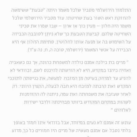
התלמוד הירושלמי מסביר שלכל משמר היתה "טבעת" ששימשה
להחזקת ראש השור בעת שחיטתו. עוד מסביר הירושלמי שלכל
משמר היה חלון – מעין כוך או ארון – שבו שמרו את סכיני
השחיטה שלהם. קביעת הטבעת כך שלא ניתן לסובבה הכבידה
על השימוש בה או מנעה אותו לחלוטין; סתימת החלון אף היא
הכבידה על אנשי המשמר (ירושלמי, סוכה ה, ח; נה ע"ד).
"
מרים בת בילגה אמנם נולדה למשפחת כהונה, אך גם כשאביה
ואחיה כיהנו במקדש, היא לא הורשתה להיכנס לשם, ובוודאי לא
להגיע עד למרחק בעיטה מן המזבח. למעשה, את כניסתה לתוככי
המקדש ואת קרבתה למזבח היא חבה לבעלה, הקצין היווני: רק
לאחר שעזבה את משפחתה ואת עמה, ניתנה לה ההזדמנות
לשהות במתחם המקודש ביותר מבחינתה ולדבר ישירות
לאלוהים
"
עונש זה אמנם לא נעים במיוחד, אבל בוודאי אינו חמור באופן
בלתי נסבל. אם אמנם מעשיה של מרים היו חמורים כל כך, מדוע