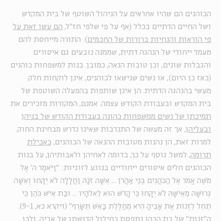
הכוהנים הם שהיו אחראים על הניהול השוטף של בית המקדש
ושל החיים הדתיים בכלל (אף על פי שלפי חז"ל,
הם עשו זאת על
פי הוראות והנחיות ברורות של החכמים
). התורה מייחסת להם
מעמד ייחודי של הנהגה דתית, שממנה נובעים גם איסורים
והגבלות שונים, וכן טובות הנאה, כמובן. בנות למשפחות כוהנים
(כאז כן היום), או נשים שנישאו לכוהנים, אינן לוקחות חלק
מעשי בהנהגה הדתית. הן אינן שותפות בהפעלה השוטפת של
בית המקדש ובעבודת הקודש עצמה. אמנם, המקורות מזכירים את
תמיכתן של נשים ממשפחות כהונה בעבודת הקודש של בניהן
ובעליהן
, אך זה מעשה של התנדבות שאינו נדרש מבחינת החוק.
למרות זאת, הן נהנות מטובות ההנאה של הכוהנים,
כאכילת
תרומה
, למשל. נוסף על כך, בדומה לאחיהן ולאבותיהן, על בנות
הכוהנים חלים איסורים ייחודיים בנוגע לזוגיות: "וַיֹּאמֶר ה' אֶל
מֹשֶׁה אֱמֹר אֶל הַכֹּהֲנִים בְּנֵי אַהֲרֹן ... אִשָּׁה זֹנָה וַחֲלָלָה לֹא יִקָּחוּ וְאִשָּׁה
גְּרוּשָׁה מֵאִישָׁהּ לֹא יִקָּחוּ כִּי קָדֹשׁ הוּא לֵאלֹהָיו ... וּבַת אִישׁ כֹּהֵן כִּי
תֵחֵל לִזְנוֹת אֶת אָבִיהָ הִיא מְחַלֶּלֶת בָּאֵשׁ תִּשָּׂרֵף" (ויקרא כא, 9-1).
ה"זנות" של בת הכהן נתפסת כחילול קדושתו של אביה, ולכן