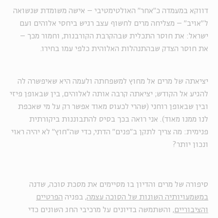
דווקא במעמדה כ"אחר" האולטימטיבי – אישה משומדת שנשואה
ל"אויב" – מצליחה מרים לחשוף עצב רגיש ביחסי אלוהים ועם
ישראל: את חוסר התכלית שבהקרבת הקורבנות, וחמור מכך –
את חוסר הצדק שבהתנהלות האלוהית כלפי עמו בחירו.
יציאתה של מרים אל מחוץ למשפחתה ולעמה היא שאיפשרה לה
להגיע אל הקודש; יציאתה קרבה אותה לאלוהים, בין שבאופן פיזי
ובין שבאופן רוחני (שהרי לכעוס מאוד אפשר רק על מי שאכפת
לנו ממנו מאוד). אני רואה בכך בסיס להתבוננות ביקורתית
פנימית: מה צריך לתקן ב"פנים" הדתי, כדי שה"חוץ" לא יהיה ראוי
ונכון יותר?
סיפורה של מרים והדיון בו מסיימים את מסכת סוכה, שדנה
במשמעויותיה השונות של הסוכה עצמה
, בפניה
הפרטיים
והציבוריים
, והשתמשה בדיונים על מרכיבי החג השונים כדי