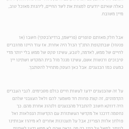
כאלה שאינם יודעים למצות את לשד החיים, ליהנות מאוכל טוב,
מיין משובח.
אבל חלק מאותם סופרים (פרישמן, ברדיצ'בסקי) חשבו (או
פנטזו) שבתקופת התנ"ך הכול היה אחרת. אז עוד היינו מחוברים
לחיים של ממש, לאדמה, לטבע, עשינו סקס של ממש בלי יותר מדי
סיבוכים ורגשות אשם, עשינו מנגל מול בית המקדש ושתינו יין
כמעט כמו הכנענים. אבל כאן העסק מתחיל להסתבך.
על זה שהכנענים ידעו לעשות חיים כולם מסכימים. לגבי העברים
הקדמונים, זה קצת פחות חד משמעי. להם ולאל העצבני שלהם
היה דווקא חשוב להתבדל מהכנענים ולנהוג אחרת מהם. כך
נחסמה דרכנו אל מקדשי העשתורת עם הקדשות הנפלאות ואל
פולחן אלות הפריון, אבל על תענוגות אחרים לא מיהרו אבותינו
לוותר. למשל על היין. רק מה, נראה שהם לא ממש ידעו לשתות,