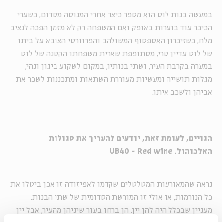
במעשה בנות לוט הוא מספר כיצד אחרי המנוסה מסדום, כשערי
הכיכר עוד בוערות באופק ואם המשפחה רק לא מזמן הפכה לנציב
מלח, כשזיכרון האספסוף המשולהב והפרוורטי הצובא על ביתו
של לוט עדיין טרי, מסתופפת שארית משפחתו הקטנה של לוט
במערה בקרבת העיר, ושתי בנותיו, במקום לשקוע ביגון ונהי,
מגלות תושייה ומעשיות מעוררת השתאות ומתכננות לשכר את
אביהן ולשכב איתו.
הגויים, לעומת זאת, יודעים להעריך את סגולות
האלכוהול. UB40 - Red wine
נראה שהמאורעות המטלטלים שקדמו לאפיזודה זו אכן ביטלו את
כל הנורמות, או אולי זו המורשת הסדומית של שתי הבנות.
מעניין שבכלל היה להן יין. הן ברחו בעור שיניהן מהעיר, אבל יין