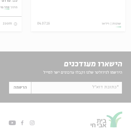
עם:
פרופ' אביגדור שנאן
מתוך:
סדר בו
שונות
וידאו
04.07.16
zoom
הישארו מעודכנים
הירשמו לניוזלטר שלנו וקבלו עדכונים ישר למייל
*כתובת דוא"ל
הרשמה