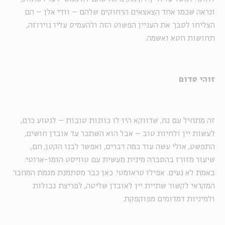
ונראה שכמו אחד הצאצאים הרחוקים שלהם – וודי אלן – הם
הצליחו לסבך את העניין הפשוט הזה ולהעמיס עליו נוירוזה,
תחושות חטא ואשמה.
זוהי סדום
זה מתחיל עם נח, שדווקא היו לו כוונות טובות – לנטוע כרם,
לעשות יין ולחיות טוב – אבל הוא השתכר עד אובדן חושים,
התפשט, אולי עשה עוד כמה דברים, ואפשר לבנו הקטן, חם,
שיעור מזורז בהסברה מינית מעשית עם טוויסט הומו-ארוטי.
באמת לא נעים. אפילו טראומטי. כאן כבר מסתמנת מגמת המחבר
המקראי לקשור שתיית יין לאובדן שליטה, לפריצת גבולות
ולמיניות דמדומים מפוקפקת.