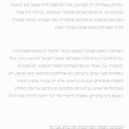
הפרזה בשתיית יין וסביאה, אבל לא מפני היין עצמו ומן ההנאה
הכרוכה בו. זו הרוח העולה ממשלי ומקהלת. בניגוד לתיאורי
הסביאה הכמעט קוזאקיים שהחרידו את ישעיהו, קהלת מצטייר
מבין השורות כאדם מתון, מעודן ואנין.
האנינות הזאת, שהיא למעשה תנאי למיצוי ההנאות המעודנות
הכרוכות ביין, היא מידה ששלומי אמוני ישראל לא נטו בדרך כלל
להצטיין בה. ואולי זה מה שעלינו לאחל לעצמנו: לא שכרות
במערות מעל ערים בוערות, לא שולחנות מרופשי קיא וצואה, לא
חומרת מתנזרים ועברת נביאים, אלא יין ענברי, מופז, הנמזג
מעדנות אל אותו גביע כסף מתנוצץ, זה הניצב על אדן החלון
בשעת בין-ערביים, המשול ליופיו של רבי יוחנן ולזיוה של תורה.
הצטרפו לעמוד הפייסבוק של בית אבי חי