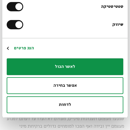
הרשמו לניוזלטר שלנו
סטטיסטיקה
שיווק
*כתובת דוא"ל
הרשמה
הצג פרטים
לאשר הכול
בסדום היין נשפך כמים. 'זוהי סדום' באדיבות סרטי
יונייטד קינג, משה אדרי ולאון אדרי
אפשר בחירה
ושוב נראה שאבותינו אולי חיבבו יין, אבל לא ממש ידעו לשתות.
אם זה היה סיפור צרפתי, כמה כוסות יין ששותים עם האוכל לא
לדחות
היו מעלות ולא מורידות. ואכן, גם נציגי הכנסייה הקתולית,
שמנעו מעצמם תענוגות מיניים, מעולם לא העלו על דעתם למנוע
מעצמם יין ובירה ואף הפכו למומחים גדולים ברקיחת מיני