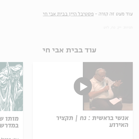
עוד מעט זה קורה -
פסטיבל היין בבית אבי חי
תגיות:
יין
נח
לוט
עוד בבית אבי חי
אנשי בראשית : נח | תקציר
מותו ש
האירוע
במדרש 