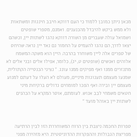
מכאן ניתן כמובן ללמוד כי העם דווקא חיבב חינגות ומשתאות
ולא ממש ביקש להיבדל מהכנענים. ואמנם, מספרי שופטים
ושמואל עולה שעברים מן השורה דווקא נהגו לשתות יין, וכשהם
יצאו לדרך, הם נהגו להעמיס על החמור גם נאד יין. נראה שהיחס
של ספרים אלה ליין משוחרר בהרבה. היין הוא משקה המשמח
אלוהים ואנשים (שופטים ט, יג), כלומר, אפילו אלים ובני אלים לא
מתנזרים ממנו ואף מפיקים ממנו עונג.
"
נציגי הכנסייה הקתולית,
שמנעו מעצמם תענוגות מיניים, מעולם לא העלו על דעתם למנוע
מעצמם יין ובירה ואף הפכו למומחים גדולים ברקיחת מיני
חטאים משמחי לבב אנוש. לעומתם, אוסר המקרא על הכהנים
לשתות יין באוהל מועד
"
ספרות החכמה ניצבת בין הרוח המשוחררת הזו לבין הרתיעה
מפריצת הגבולות וההפקרות ההדוניסטית. היא מזהירה מפני