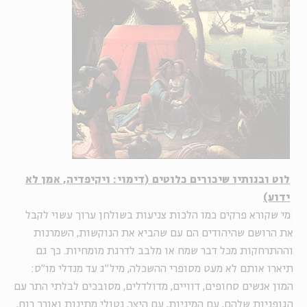
לוט ובנותיו שיכורים כלוטים (דימוי: ויקיפדיה, אמן לא
ידוע)
מי שקורא פרקים כמו הלכות צניעות בשולחן ערוך עשוי לקבל
את הרושם שהיהודים הם עם שהביא את הנוקשות, השמרנות
וההתרחקות מכל דבר שמח או מלבב לדרגת מומחיות. כך גם
תיארו אותם לא מעט מסופרי ההשכלה, מיל"ג עד מנדלי מו"ס:
המון אנשים סחופים, דוויים, מדולדלים, מסובכים לבלתי התר עם
הגופניות שלהם, עם המיניות, עם היצר, נטולי מתינות ואורך רוח,