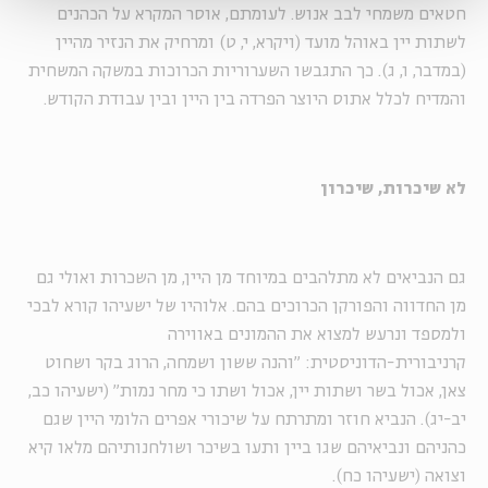
חטאים משמחי לבב אנוש. לעומתם, אוסר המקרא על הכהנים
לשתות יין באוהל מועד (ויקרא, י, ט) ומרחיק את הנזיר מהיין
(במדבר, ו, ג). כך התגבשו השערוריות הכרוכות במשקה המשחית
והמדיח לכלל אתוס היוצר הפרדה בין היין ובין עבודת הקודש.
לא שיכרות, שיכרון
גם הנביאים לא מתלהבים במיוחד מן היין, מן השכרות ואולי גם
מן החדווה והפורקן הכרוכים בהם. אלוהיו של ישעיהו קורא לבכי
ולמספד ונרעש למצוא את ההמונים באווירה
קרניבורית-הדוניסטית: "והנה ששון ושמחה, הרוג בקר ושחוט
צאן, אכול בשר ושתות יין, אכול ושתו כי מחר נמות" (ישעיהו כב,
יב-יג). הנביא חוזר ומתרתח על שיכורי אפרים הלומי היין שגם
כהניהם ונביאיהם שגו ביין ותעו בשיכר ושולחנותיהם מלאו קיא
וצואה (ישעיהו כח).