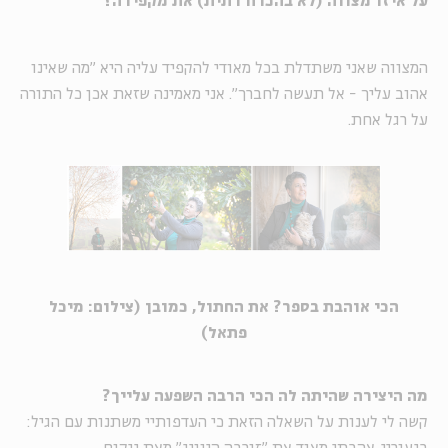
על איזו מצווה (לא בהכרח דתית)
את מקפידה
?
המצווה שאני משתדלת בכל מאודי להקפיד עליה היא "מה שאינו
אהוב עליך - אל תעשה לחברך". אני מאמינה שזאת אכן כל התורה
על רגל אחת.
הכי אוהבת בספר? את החתול, כמובן (צילום: מיכל
פתאל)
מה היצירה שהיתה לה הכי הרבה השפעה עלייך?
קשה לי לענות על השאלה הזאת כי העדפותיי משתנות עם הגיל: