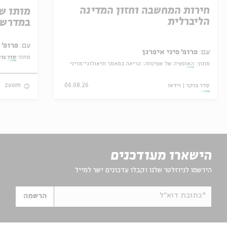
חירות המחשבה וחזון המדינה
מותו ש
הליברלית
במדרש 
עם:
פרופ' אביגדור שנאן
עם:
פרופ' פיני איפרגן
מתוך:
סדר בו
מתוך:
האופציה של שפינוזה: קריאה במאמר תיאולוגי־מדיני
סדר בוקר
וידאו
06.08.26
zoom
הישארו מעודכנים
הירשמו לניוזלטר שלנו וקבלו עדכונים ישר למייל
*כתובת דוא"ל
הרשמה