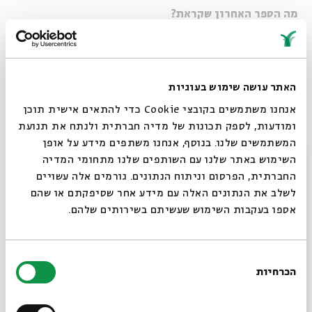
מה הספר האחרון שקראת?
הספר האחרון שקראתי הוא הביוגרפיה של אלתרמן מאת דן לאור.
אני אוהבת לקרוא ביוגרפיות. ורומנים היסטוריים.
מה הרעל שלך?
האתר עושה שימוש בעוגיות
הרעל שלי הוא דולסה דה לצ'ה (ריבת חלב). לעשן הפסקתי לפני
אנחנו משתמשים בקובצי Cookie כדי להתאים אישית תוכן
23 שנה, בסמים מעולם לא נגעתי, ואני נהנית מכוס יין אדום יבש
ומודעות, לספק תכונות של מדיה חברתית ולנתח את תנועת
בארוחה חגיגית, אבל דולסה דה לצ'ה - איני עומדת בפני
המשתמשים שלנו. בנוסף, אנחנו משתפים מידע על אופן
סגור
המתיקות הדביקה הזאת, ואני מחסלת את כל הצנצנת בכפית. אי
השימוש באתר שלנו עם השותפים שלנו מתחומי המדיה
החברתית, הפרסום וניתוח הנתונים. גורמים אלה עשויים
לכך איני מכניסה את ה"רעל" הזה הביתה.
לשלב את הנתונים האלה עם מידע אחר שסיפקתם או שהם
אספו בעקבות השימוש שעשיתם בשירותים שלהם.
מה מדיניות השאלת הספרים שלך?
אני משאילה ספרים רק לאנשים קרובים ומוכרים שאני יכולה
לסמוך עליהם שיקראו ויחזירו.
בחירת
הכרחיות
הסכמה
מהן שעות העבודה שלך?
רוצים לדעת מה קורה
שעות הבוקר עד שעות אחר הצהריים.