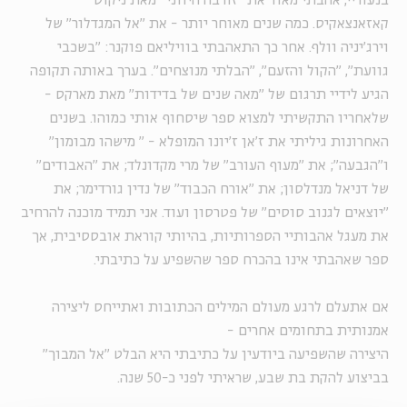
בנעוריי, אהבתי מאוד את "זורבה היווני" מאת ניקוס
קאזאנצאקיס. כמה שנים מאוחר יותר - את "אל המגדלור" של
וירג'יניה וולף. אחר כך התאהבתי בוויליאם פוקנר: "בשכבי
גוועת", "הקול והזעם", "הבלתי מנוצחים". בערך באותה תקופה
הגיע לידיי תרגום של "מאה שנים של בדידות" מאת מארקס -
שלאחריו התקשיתי למצוא ספר שיסחוף אותי כמוהו. בשנים
האחרונות גיליתי את ז'אן ז'יונו המופלא - " מישהו מבומון"
ו"הגבעה"; את "מעוף העורב" של מרי מקדונלד; את "האבודים"
של דניאל מנדלסון; את "אורח הכבוד" של נדין גורדימר; את
"יוצאים לגנוב סוסים" של פטרסון ועוד. אני תמיד מוכנה להרחיב
את מעגל אהבותיי הספרותיות, בהיותי קוראת אובססיבית, אך
ספר שאהבתי אינו בהכרח ספר שהשפיע על כתיבתי.
אם אתעלם לרגע מעולם המילים הכתובות ואתייחס ליצירה
אמנותית בתחומים אחרים -
היצירה שהשפיעה ביודעין על כתיבתי היא הבלט "אל המבוך"
בביצוע להקת בת שבע, שראיתי לפני כ-50 שנה.