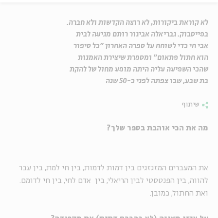
לא קוראת ביקורות, לא רוצה הקדשות ולא חברה.
בפייסבוק. גבריאלה אביגור רותם מגיעה לבית
אבי חי כדי לשוחח על ספרה האחרון "כל סיפור
הוא חתול פתאום" ומספרת שיצירת האמנות
שהכי השפיעה עליה היתה מופע מחול של להקת
בת שבע, שבו צפתה לפני כ-50 שנה
שיתוף
מה את הכי אוהבת בספר שלך?
את המעברים המזגזגים בין דמות לדמות, בין חי למת, בין עבר
להווה, בין הפנטסטי לבין הריאלי, בין אדם לחי, בין חי לדומם.
ואת החתול, כמובן.