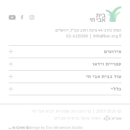
המלך ג'ורג' 44 פינת רחוב קק״ל, ירושלים
02-6215300
info@bac.org.il
אירועים
עיון
ספריית וידאו
אנגלית
ילדים
שיעורי בוקר
עוד בבית אבי חי
מוזיקה
מיוחדים
תערוכות
עיון
כללי
נוער
מיוחדים
מיוחדים
צרו קשר
ספרות ושירה
פודקאסטים מומלצים
ספרות ושירה
אודות
סדרות
כתבות
© 2007-2026 | כל הזכויות שמורות לבית אבי חי
הצהרת נגישות
אירועי עבר
קצה הקרחון
האתר פועל ברשיון אקו״ם
תנאי שימוש והצהרת פרטיות
אירועים בירושלים
על הדרך
חנות
ילדים
design by Dov Abramson Studio
מפלגת המחשבות