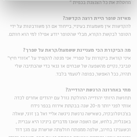
מחסלת את כל הצנצנת בכפית
"
מאיזה סופר היית רוצה הקדשה?
להקדשות אין משמעות בעיניי, בייחוד אם הן משורבטות על ידי
הסופר לבקשת הקורא, מבלי שהסופר יודע אפילו למי הוא חותם.
מה הביקורת הכי מעניינת ששמעת/קראת על ספרך?
איני קוראת ביקורות על ספריי. אני מנסה להקפיד על "אזורי חיץ"
סביבי, נקיים מהשפעה של שבחים או גנאי כדי שהכתיבה שלי
תהיה, ככל האפשר, כפופה לטעמי בלבד.
מתי באחרונה הרגשת יהודייה?
תחושת היותי יהודייה החולקת גורל עם יהודים אחרים לכדה
אותי לפני יותר מ-20 שנה בבקתת אירוח בכפר נידח
בצ'כוסלובקיה, כשאישה נרגשת ניגשה אליי ואל בן זוגי, שאלה
באנגלית, בלחש, אם השפה שאנו מדברים בינינו היא עברית ,
וכשענינו בחיוב, שלפה ממפתח חולצתה שרשרת עם מגן דוד