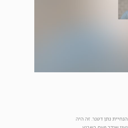
נחיית נתן דטנר. זה היה
ועון שודר פעם בשבוע