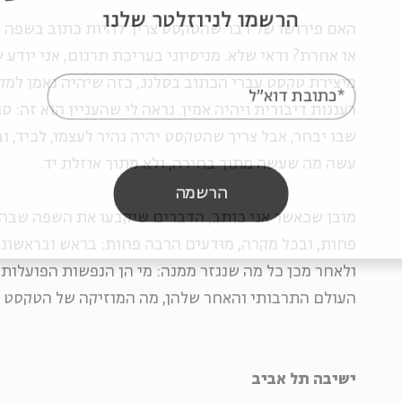
הרשמו לניוזלטר שלנו
האם פירושו של דבר שהטקסט צריך להיות כתוב בשפה "ג
או אחרת? ודאי שלא. מניסיוני בעריכת תרגום, אני יודע 
מיצירת טקסט עברי הכתוב בסלנג, כזה שיהיה נאמן למקו
*כתובת דוא"ל
רעננות דיבורית ויהיה אמין. נראה לי שהעניין הוא זה: ס
שבו יבחר, אבל צריך שהטקסט יהיה נהיר לעצמו, לכיד, ו
עשה מה שעשה מתוך בחירה, ולא מתוך אוזלת יד.
הרשמה
מובן שכאשר אני כותב, הדברים שיקבעו את השפה שבה
פחות, ובכל מקרה, מוּדעים הרבה פחות: בראש ובראשונה
ולאחר מכן כל מה שנגזר ממנה: מי הן הנפשות הפועלות,
העולם התרבותי והאחר שלהן, מה המוזיקה של הטקסט ו
ישיבה תל אביב