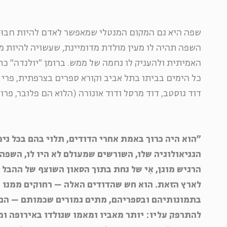
שפה היא גם המקום המנטלי שמאפשר לאדם להיות חבוּק
השפה תהיה לו מעין מולדת מדומיינת, שעשויה להיות 
האמיתית ולהעניק לו נחמה של ממש. ברומן "יולנדה" כתב
כל הימים בביתו בתל אביב וקורא ספרים בצרפתית, פרי
דוד גוסטב, דוד מרסל ודוד אונורה (הלוא הם פלובר, פרו
"הוא היה כרוך באמת אחרי הדודים, תלוי בהם בכל נימי
הגניאולוגיה שלו, השורשים שמעולם לא היו לו, השפה
הרגיש מוגן, אִי של נחת בתוך הסאון השוצף של ההבל
לארץ הזאת. הוא חש שהדודים האלה – רחוקים ממנו ככ
בתמונותיהם ובספריהם, מתים גמורים שכמותם – הם 
להתרפק עליו: יותר מאביו ומאמו שנולדו באירופה ומ