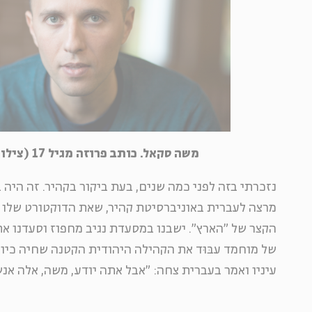
משה סקאל. כותב פרוזה מגיל 17 (צילום: גרג בול)
נזכרתי בזה לפני כמה שנים, בעת ביקור בקהיר. זה היה 
מרצה לעברית באוניברסיטת קהיר, שאת הדוקטורט שלו 
הקצר של "הארץ". ישבנו במסעדת נגיב מחפוז וסעדנו את
של מוחמד עבּוּד את הקהילה היהודית הקטנה שחיה כיום
עיניו ואמר בעברית צחה: "אבל אתה יודע, משה, אלה אנש