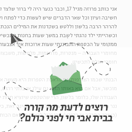
אני כותב פרוזה מגיל 17, וכבר כנער היה לי ב
חשיבה ועיון וכל שאר הדברים שיש לעשות כדי לפתח ו
להרהר הרבה בלשון וללטש בשקדנות את המילים הנכתבות
וכשהייתי ילד נהגתי לשֶבת במשך שעות בחנות התכשיט
ממקומי על הכספת התבוננתי שעות ארוכות איך אצבעות
מחומרי העבודה – מנסרות, מלחימות, מלטשות, משבצות 
חומרי הגלם לתכשיט.
הבנתי שכמו הצורפוּת, גם מלאכת הספרוּת היא מעשה אוּ
מוכשר, אבל אם הוא באותו הזמן גם עילג או בלתי רהוט, 
העבודה שלו, כלומר בלשון, הרי שהטקסט שיוציא תחת יד
רוצים לדעת מה קורה
נגר מוכשר, אבל שולחן רעוע ומט לנפול. מבחינה זאת, כ
(כעורך, כמבקר או כקורא), אני יכול לראות מיד אם הכו
בבית אבי חי לפני כולם?