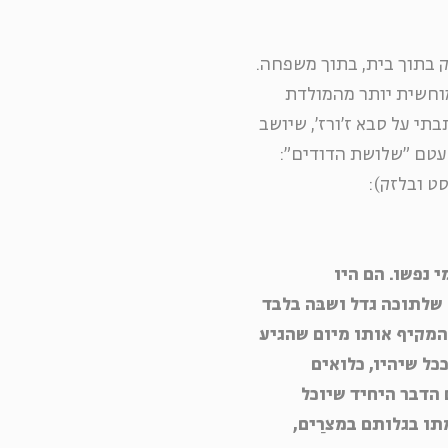
 בתוך בית, בתוך משפחה.
מוחשית יותר מהמולדת
תי על סבא ז'ורז', שיושב
 עטם "שלושת הדודים":
סט ובלזק):
 נפשו. הם היו
 שלתוכה גדל ושבּה בלבד
 המקיף אותו מיום שהגיע
ל שיהיו, כלואים
הדבר היחיד שיוכל
תו בגלותם במצרַים,