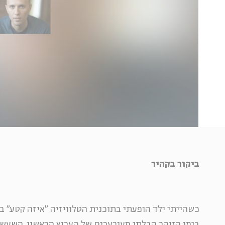
ביקור בקהיר
כשהייתי ילד הופעתי בתוכנית הטלוויזיה "איזה קטע" בה
בימי הזוהר הבלתי מעורערים של הערוץ הראשון. השעש