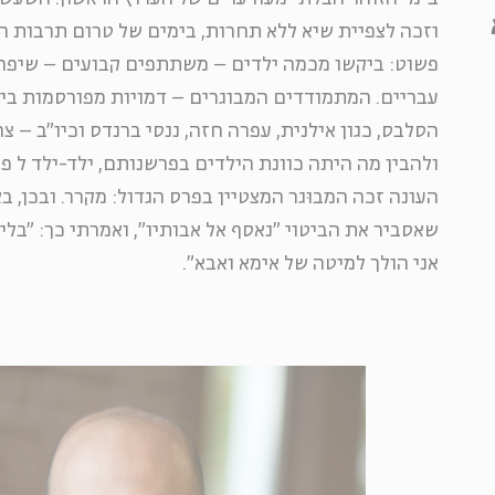
וזכה לצפיית שיא ללא תחרות, בימים של טרום תרבות הר
פשוט: ביקשו מכמה ילדים – משתתפים קבועים – שיפרש
עבריים. המתמודדים המבוגרים – דמויות מפורסמות בי
הסלבס, כגון אילנית, עפרה חזה, ננסי ברנדס וכיו"ב – צ
ולהבין מה היתה כוונת הילדים בפרשנותם, ילד-ילד ל פי
העונה זכה המבוּגר המצטיין בפרס הגדול: מקרר. ובכן, 
שאסביר את הביטוי "נאסף אל אבותיו", ואמרתי כך: "בלי
אני הולך למיטה של אימא ואבא".