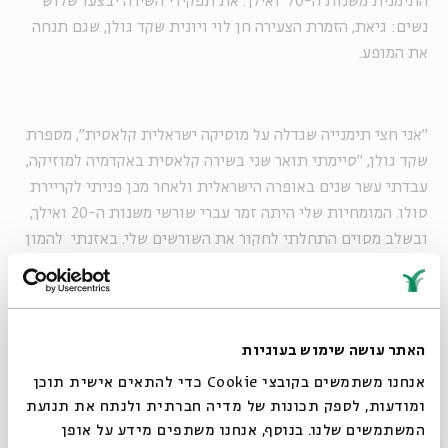
התימנית משנות ה-70' ואילך. את תפקידי השירה יבצעו שלוש
נשים: גיאת, הזמרת הצעירה חן לוי ויונית שקד גולן, שגם תנחה
את המופע.
"אני חצי תימנייה שגדלה על מוסיקה ישראלית קלאסית", מספרת
שקד גולן, "סיימתי תואר שני בשירה קלאסית באקדמיה למוזיקה,
עבדתי עשר שנים באופרה הישראלית ולאחר מכן פניתי לקריירת
סולו. המומחיות שלי היתה זמר עברי שורשי משנות ה-20 ואילך,
ובשלב מסוים התחלתי לחקור את השורשים שלי. באזנתי להמון
ביצועים של זמרים תימנים אסלים ששרים את המקורות כדי
להבין וללמוד, וגיליתי עולם ומלואו".
האתר עושה שימוש בעוגיות
אנחנו משתמשים בקובצי Cookie כדי להתאים אישית תוכן
ומודעות, לספק תכונות של מדיה חברתית ולנתח את תנועת
המשתמשים שלנו. בנוסף, אנחנו משתפים מידע על אופן