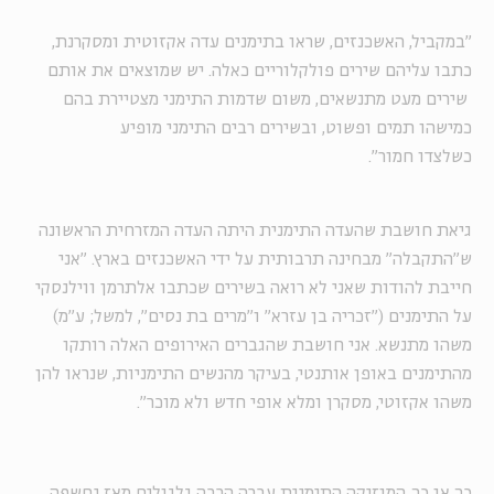
"במקביל, האשכנזים, שראו בתימנים עדה אקזוטית ומסקרנת,
כתבו עליהם שירים פולקלוריים כאלה. יש שמוצאים את אותם
שירים מעט מתנשאים, משום שדמות התימני מצטיירת בהם
כמישהו תמים ופשוט, ובשירים רבים התימני מופיע
כשלצדו חמור".
גיאת חושבת שהעדה התימנית היתה העדה המזרחית הראשונה
ש"התקבלה" מבחינה תרבותית על ידי האשכנזים בארץ. "אני
חייבת להודות שאני לא רואה בשירים שכתבו אלתרמן ווילנסקי
על התימנים ("זכריה בן עזרא" ו"מרים בת נסים", למשל; ע"מ)
משהו מתנשא. אני חושבת שהגברים האירופים האלה רותקו
מהתימנים באופן אותנטי, בעיקר מהנשים התימניות, שנראו להן
משהו אקזוטי, מסקרן ומלא אופי חדש ולא מוכר".
כך או כך, המוזיקה התימנית עברה הרבה גלגולים מאז נחשפה