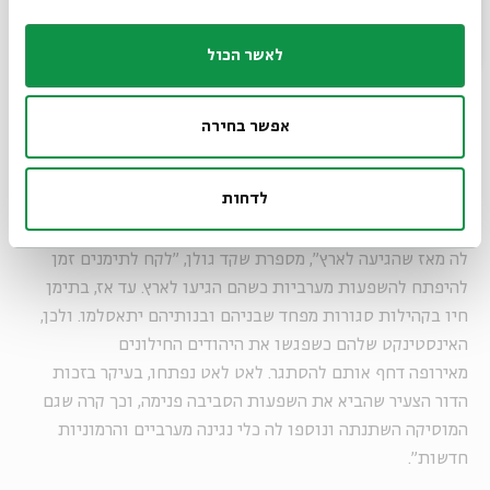
מהמקורות, וכן שירים של משוררים דוגמת רבי שלום שבזי, שעליו
לאשר הכול
מסופר שכתב למעלה מ-15 אלף פיוטים. המלחינים היו ברובם
אנונימיים ולכן את מרכז הבמה תפסו המילים, ולא פעם, שימשה
אותה מנגינה לכמה טקסטים שונים. השירים קובצו יחד לספר
אפשר בחירה
ששמו "דיוואן" והושרו גם בשמחות משפחתיות, בחגים וכו'.
לדחות
"במופע שלנו באה לידי ביטוי השירה התימנית הגברית ומה שקרה
לה מאז שהגיעה לארץ", מספרת שקד גולן, "לקח לתימנים זמן
להיפתח להשפעות מערביות כשהם הגיעו לארץ. עד אז, בתימן
חיו בקהילות סגורות מפחד שבניהם ובנותיהם יתאסלמו. ולכן,
האינסטינקט שלהם כשפגשו את היהודים החילונים
מאירופה דחף אותם להסתגר. לאט לאט נפתחו, בעיקר בזכות
הדור הצעיר שהביא את השפעות הסביבה פנימה, וכך קרה שגם
המוסיקה השתנתה ונוספו לה כלי נגינה מערביים והרמוניות
חדשות".