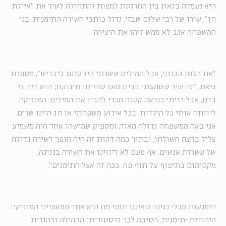
היא נעמדה בגאון בין החרוסת למצות והתחילה לשיר את "איילת
חן", שירו של רבי שלום שבזי, גדול כותבי השירה התימנית. בני
המשפחה אגב לא ממש זיהו את היצירה.
"את הלחן הכרתי, אבל המילים ששרתי היו סתם ג'יבריש", מספרת
גיאת, "זה שיר ששמעתי בבית מאז שהייתי תינוקת; הוא היה לי
בדם, אבל הייתי כנראה קטנה מכדי להבין את המילים. המוזיקה
ליוותה אותי כל הילדות. בכל אירוע משפחתי או חג היינו שרים.
אני באה ממשפחה גדולה מאוד, ומספיק שמישהו אחד היה משמיע
צליל בקצה השולחן, ובתוך כמה דקות זה היה הופך לשירה גדולה
של עשרות אנשים. אף פעם לא ליווינו את השירה בנגינה;
מקסימום בתיפוף על תוף פח. ככה זה אצל התימנים".
הימנעות מכלי נגינה שאינם תופי פח היא אחד ממאפייני המוזיקה
היהודית-תימנית. הסיבה לכך היסטורית: הקהילה היהודית