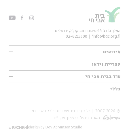
המלך ג'ורג' 44 פינת רחוב קק״ל, ירושלים
02-6215300
info@bac.org.il
אירועים
עיון
ספריית וידאו
אנגלית
ילדים
שיעורי בוקר
עוד בבית אבי חי
מוזיקה
מיוחדים
תערוכות
עיון
כללי
נוער
מיוחדים
מיוחדים
צרו קשר
ספרות ושירה
פודקאסטים מומלצים
ספרות ושירה
אודות
סדרות
כתבות
© 2007-2026 | כל הזכויות שמורות לבית אבי חי
הצהרת נגישות
אירועי עבר
קצה הקרחון
האתר פועל ברשיון אקו״ם
תנאי שימוש והצהרת פרטיות
אירועים בירושלים
על הדרך
חנות
ילדים
design by Dov Abramson Studio
מפלגת המחשבות