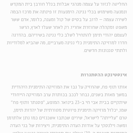
החליטה לגזור על עצמה מנהגי אבלות בגלל חורבן בית המקדש
ונמנעה משימוש בכלי נגינה. הימנעות זו פינתה את מרכז הבמה
לשירה עצמה – לרוב על בסיס של קול ומענה, כלומר, אדם ששר
משפט ומקהלה שחוזרת אחריו. רק לאחר שעלו לארץ, הרשו
לעצמם יהודי תימן להתחיל לשלב כלי נגינה בשיריהם. בהדרגה
חדרו למוזיקה התימנית כלי נגינה מערביים, מה שהביא למלודיות
ולתתי סגנונות חדשים.
אינסטינקט ההסתגרות
אותו תוף פח, שהחזיק על גבו את המוזיקה התימנית היהודית
במשך מאות בשנים, נבחר לככב בכותרת ערב המוזיקה הייחודי
שיתקיים בבית אבי חי ב-23 בינואר. המופע, "פסנתר ותוף פח"
שמו, יכלול מוזיקה תימנית פיוטית מסורתית של יהדות תימן,
טרם "עלייתה" לישראל; שירים שכתבו אשכנזים כמו נתן אלתרמן
ומשה וילנסקי על אודות העדה התימנית; ויצירות של בני העדה