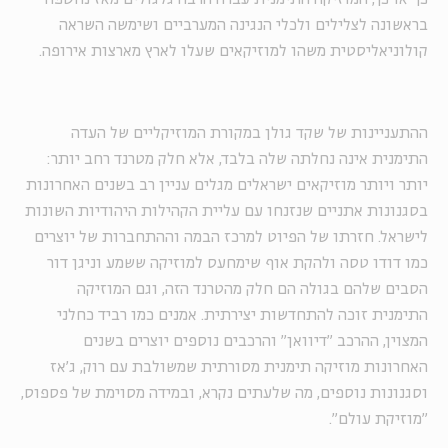
בראשונה לצלילים ולכלי הנגינה המערביים ושימשה השראה
קולוניאליסטית משהו למוזיקאים שעלו לארץ מארצות אירופה.
ההתעניינות של שקד גולן במקורת המוזיקליים של העדה
התימנית אינה נחלתה שלה בלבד, אלא חלק מטרנד רחב יותר:
יותר ויותר מוזיקאים ישראלים מגלים עניין רב בשנים האחרונות
בסגנונות אתניים שנזנחו עם עליית הקהילות היהודיות השונות
לישראל. חזרתו של הפיוט למרכז הבמה וההתחברות של יוצרים
כמו דודו טסה ולהקת אוף שימחעס למוזיקה ששמע וניגן דור
הסבים שלהם בגולה הם חלק מהטרנד הזה, וגם המוזיקה
התימנית זוכה להתחדשות יצירתית. אמנים כמו רביד כחלני
המצוין, ההרכב "דיוואן" והרכבים נוספים יוצרים בשנים
האחרונות מוזיקה תימנית מסורתית שמשולבת עם רוק, ג'אז
וסגנונות נוספים, מה שלעתים נקרא, ובמידה מסוימת של פספוס,
"מוזיקת עולם".