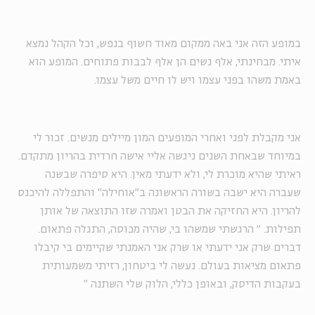
במופע הזה אני באה ממקום מאוד חשוף בנפש, וכל הקהל נמצא
איתי. מבחינתי, אלף נשים הן אלף לבבות פתוחים. המופע הוא
באמת משהו בפני עצמו ויש לו חיים משל עצמו.
אני מקבלת לפני ואחרי המופעים המון מיילים מנשים. זכור לי
במיוחד שבאחת השנים ניגשה אליי אישה חרדית בהריון מתקדם.
ראיתי שהיא מוכרת לי, ולא ידעתי מאין. היא סיפרה שבשנה
שעברה היא ישבה בשורה הראשונה ב"אוחילה" והתפללה להיכנס
להריון. היא החזיקה את הבטן ואמרה שזו התוצאה של אותן
תפילות.
"
הרגשתי שמשהו בי, שהיה מכוסה, התגלה פתאום.
דברים שרק אני ידעתי או שרק אני האמנתי שקיימים בי קיבלו
פתאום מציאות בעולם. נעשה לי ביטחון, רזיתי משמעותית
בעקבות הדיסק, ובאופן כללי, הלוק שלי השתנה
"