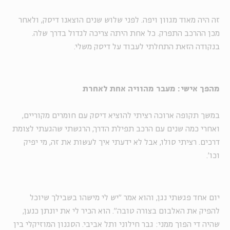
זה היה מאוד מגוון ויפה. לפני שלוש שנים הוצאנו דיסק, ולאחר
מכן ההרכב התפרק. כל אחת היתה צריכה לגדול בדרך שלה.
בנקודה הזאת התחלתי לעבוד על דיסק משלי.
מהפך אישי: מעבר מהוויה אחת לאחרת
במשך תקופה ארוכה רציתי להוציא דיסק עם חומרים מקוריים,
ואחרי כמה שנים עם הרכב תפילת הדרך, הרגשתי שהגעתי לצומת
דרכים. רציתי סולו, אבל לא ידעתי איך לעשות את זה, מי יפיק
וכו'.
יום אחד פגשתי נגן, והוא אמר "יש לי מישהו בשבילך שיוכל
להפיק את האלבום בצורה טובה". הוא הכיר לי את יונתן כנען,
שהיה די הפוך ממני: גבר חילוני ותל אביבי. הסגנון המוזיקלי בין