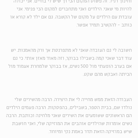
וחינוך רגיל. זה פשוט המקום הכי רך שיש לי בחיים. אני יכולה
להיות מי שאני. הילדים ואני מתחברים למקום הכי פנימי. אני
עובדת עם הילדים על מקום של הקשבה. גם אם ילד לא קורא או
כותב - להקשיב תמיד אפשר.
חשובה לי גם העובדה שאני לא מתפרנסת אך ורק מהאמנות. יש
עוד דבר שאני קמה בשבילו בבוקר, וזה מאוד מאזן אותי. כי גם
אם בערב הופעתי מול 500 נשים, אז בבוקר שלמחרת אעמוד מול
הכיתה ואבקש מהם שקט.
העבודה הזאת ממש מחייה לי את היצירה. הרבה מהשירים שלי
נולדו שם, בבית הספר, בשבילים, בהפסקות. הרבה פעמים הילדים
הם הראשונים ששומעים את השירים שאני מלחינה וכותבת. הרבה
נשים אומרות שהילדים אוהבים את המוזיקה שלי, ואני חושבת
שיש במוזיקה הזאת תדר באמת נקי ומיוחד.