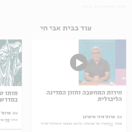
תגיות:
אודהליה ברלין
אוחליה
עוד בבית אבי חי
חירות המחשבה וחזון המדינה
מותו ש
הליברלית
במדרש 
עם:
פרופ' אביגדור שנאן
עם:
פרופ' פיני איפרגן
מתוך:
סדר בו
מתוך:
האופציה של שפינוזה: קריאה במאמר תיאולוגי־מדיני