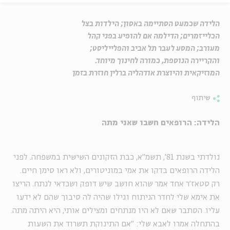
הלידה שכמעט הסתיימה באסון; הילדות בצל
הכלייזמרים; הדילמה אם להופיע בפני קהל
מעורב; המסע לעבר תל אביב והפלייליסט;
והקריירה הנוספת, כמורה לחינוך מיוחד.
המוזיקאית והיוצרת אודהליה ברלין חוזרת בזמן
שיתוף
הלידה: הרופאים חשבו שאני מתה
נולדתי בשנת 81', תשמ"א, כבת הזקונים השישית במשפחה. לפני
הלידה הרופאים בדקו את אמי במוניטורים, ולא ראו סימן חיים.
רק סטאז'ר אחד אמר שהוא חושב שיש דופק ושכדאי לנתח. הריצו
את אימא שלי לחדר הניתוח וגילו שהיה לה סיבוך שהם לא ידעו
עליו. הסתבר שאם לא היו מנתחים ומצילים אותי, היא היתה מתה.
בהתחלה אמרו לאבא שלי: "אם התינוקת תשרוד את השעות