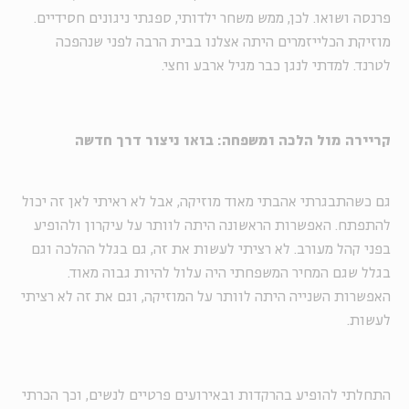
פרנסה ושואו. לכן, ממש משחר ילדותי, ספגתי ניגונים חסידיים.
מוזיקת הכלייזמרים היתה אצלנו בבית הרבה לפני שנהפכה
לטרנד. למדתי לנגן כבר מגיל ארבע וחצי.
קריירה מול הלכה ומשפחה: בואו ניצור דרך חדשה
גם כשהתבגרתי אהבתי מאוד מוזיקה, אבל לא ראיתי לאן זה יכול
להתפתח. האפשרות הראשונה היתה לוותר על עיקרון ולהופיע
בפני קהל מעורב. לא רציתי לעשות את זה, גם בגלל ההלכה וגם
בגלל שגם המחיר המשפחתי היה עלול להיות גבוה מאוד.
האפשרות השנייה היתה לוותר על המוזיקה, וגם את זה לא רציתי
לעשות.
התחלתי להופיע בהרקדות ובאירועים פרטיים לנשים, וכך הכרתי