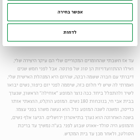
המופע "אוחילה" הוא מה ששומר על הירושלמית שבי והוא
אפשר בחירה
בבחינת האיזון לכל הסצנה התל אביבית.
עד המופע הזה הייתי
עושה התוועדויות, שהם ערבי תפילה, אבל לפני חמש שנים
לדחות
לקחתי צעד קדימה והעליתי את זה בתור מופע רציני ומושקע.
עד אז חשבתי שהחומרים המקוריים שלי הם עיקר היצירה שלי,
ואילו ההתוועדויות הן סוג של פרנסה. אבל לפני חמש שנים
דיברתי עם חברה ששמה רבקה, שהיום היא המנהלת האישית שלי,
ואמרתי לה שיש לי חלום כזה, שיממה לפני יום כיפור, נשים יבואו
לשיר ולהתפלל ביחד. ככה נוצר המופע "אוחילה" הראשון, שנערך
בבית אבי חי, בנוכחות 180 נשים. המופע הוקלט, הוצאתי אותו
כדיסק, ומשנה לשנה המופע גדל. הוא נעשה משהו בפני עצמו.
בשנה האחרונה הוא נערך בתיאטרון ירושלים. הגיעו אלף נשים,
והמופע היה סולד-אאוט שבוע לפני. בע"ה נמשיך עד בריכת
הסולטן, ולאחר מכן עד בית המקדש.