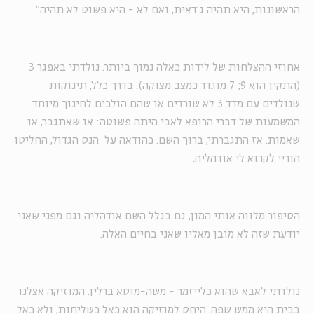
הראשונות, היא תהיה ג'דאית, ואם לא - היא פשוט לא תהיה".
אחוזי ההצלחות של לידות כאלה נמוך ביותר. נולדתי באפגר 3
(התקין הוא 9; 7 מוגדר כמצב מצוקה). בדרך כלל, תינוקות
שנולדים עם מדד 3 לא שורדים או שהם הולכים לחינוך מיוחד.
המשמעות של דברי הרופא לאבי היתה פשוטה: או שאתגבר, או
שאמות. אז התגברתי, ברוך השם. כהודאה על הנס הגדול, החליטו
הוריי לקרוא לי אודהליה.
הסיפור מלווה אותי המון, גם בגלל השם אודהליה וגם מפני שאני
יודעת שזה לא מובן מאליו שאני בחיים האלה.
נולדתי לאבא שהוא כלייזמר - משה-מוסא ברלין. המוזיקה אצלנו
בבית היא ממש שפה. היחס למוזיקה הוא כאל כשליחות, ולא כאל