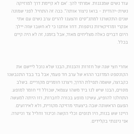
עוד נשים שמנגנות. אמרתי להן: 'אם לא קיימת דרך למוזיקה
נשית-יהודית - בואו ניצור אותה". ככה זה התחיל. לפני שמונה
שנים התקשרנו למתנ"סים והצענו להרים ערב נשים עם אתי
אנקרי ומוזיקאיות נוספות. דחו אותנו כי לא חשבו שזה יילך.
היום דברים כאלה מצליחים מאוד, אבל בזמנו, זה לא היה קיים
בכלל.
אחרי חצי שנה של חזרות והכנות, הבנו שלא נוכל ליישם את
הקונספט המדובר ההוא של ערב חד פעמי, אבל בד בבד התגבשנו
כקבוצה, ששמה תפילת הדרך, ויצרנו חומרים מקוריים. בשלב
מסוים, הבנו שיש לנו ביד משהו עצמאי, שכולל די חומר למופע.
התחלנו להופיע, עשינו מופע בכורה לחברות, וזו היתה למעשה
הפעם הראשונה שבה ביצעתי מוזיקה מקורית, ולא לאירועים.
היינו שש בנות, היו תופים וכלי הקשה וכינור וחליל צד וגיטרה.
אני ניגנתי בקלידים.