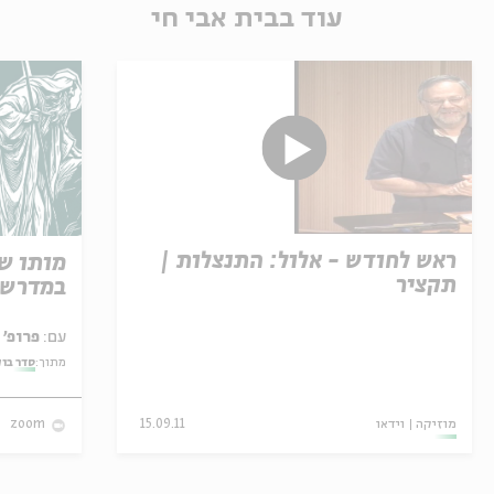
עוד בבית אבי חי
ראש לחודש - אלול: התנצלות |
מותו ש
תקציר
במדרש 
עם:
פרופ' אביגדור שנאן
מתוך:
סדר בו
מוזיקה
וידאו
15.09.11
zoom