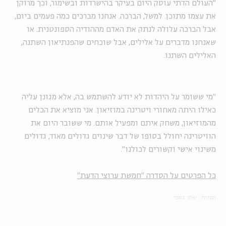
"העולם הדתי עוסק היום בעיקר בהישרדות ובשימור, וכך מרוקן
את עצמו מתוכן. למשל, הברכה. אנחנו מברכים כמה פעמים ביום,
אבל הברכה עלולה לנתק את האדם מההודיה הספונטנית. או
שאנחנו מדברים על אלילים, אבל שוכחים שהפנתיאון השתנה,
האלילים השתנו.
"מי ששומר על היהדות לא יודע להשתמש בה, אלא מגונן עליה
כאילו היתה מאחורי ויטרינה במוזיאון. אני מוציא את הכלים
מהמוזיאון, משחק איתם ומפעיל אותם. מי ששובר היום את
הוויטרינה יחולל בסופו של דבר שינוים גדולים מאוד, גדולים
משינוי אישי וקשורים לכולנו".
כל הפרטים על הסדרה "חמשת ערוצי הדעת"
תגיות:
יאיר כספי