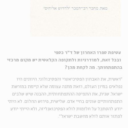
עטיפת ספרו האחרון של ד"ר כספי
ובכל זאת, למודרניות ולתקופה הקלאסית יש מקום מרכזי
בהתפתחותך. מה לקחת מהן?
"ראשית, את האבחון הפסיכיאטרי והפסיכולוגי. היוונים היו
נפלאים במיון העולם, וזאת מתנה עצומה שלא קיימת במורשת
ישראל. שנית, את התפיסה ההתפתחותית, ההבנה שיש שלבים
התפתחותיים שונים בחיי אדם. שלישית, פירוש החלום. לא היתי
יודע להסתכל על חלומות לולא הפסיכואנליזה, ולא הייתי יודע
לפתור אותם לולא מחשבת ישראל".