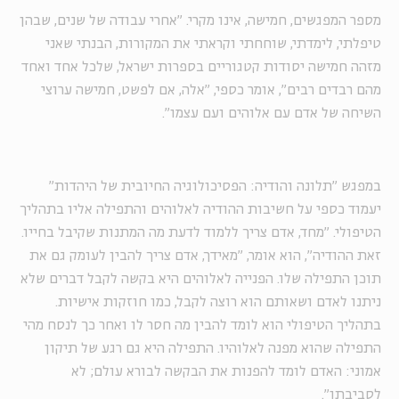
מספר המפגשים, חמישה, אינו מקרי. "אחרי עבודה של שנים, שבהן
טיפלתי, לימדתי, שוחחתי וקראתי את המקורות, הבנתי שאני
מזהה חמישה יסודות קטגוריים בספרות ישראל, שלכל אחד ואחד
מהם רבדים רבים", אומר כספי, "אלה, אם לפשט, חמישה ערוצי
השיחה של אדם עם אלוהים ועם עצמו".
במפגש "תלונה והודיה: הפסיכולוגיה החיובית של היהדות"
יעמוד כספי על חשיבות ההודיה לאלוהים והתפילה אליו בתהליך
הטיפולי. "מחד, אדם צריך ללמוד לדעת מה המתנות שקיבל בחייו.
זאת ההודיה", הוא אומר, "מאידך, אדם צריך להבין לעומק גם את
תוכן התפילה שלו. הפנייה לאלוהים היא בקשה לקבל דברים שלא
ניתנו לאדם ושאותם הוא רוצה לקבל, כמו חוזקות אישיות.
בתהליך הטיפולי הוא לומד להבין מה חסר לו ואחר כך לנסח מהי
התפילה שהוא מפנה לאלוהיו. התפילה היא גם רגע של תיקון
אמוני: האדם לומד להפנות את הבקשה לבורא עולם; לא
לסביבתו".