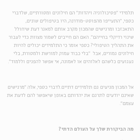
תלמידי "פסיכולוגיה ויהדות" הם חילונים ומסורתיים, שלדברי
כספי, "התעייפו מהפוסט-מודרנה, היו בטיפולים שונים,
התאכזבו ומרגישים שהמכון מקרב אותם למאגר דעת שיחולל
שינוי רדיקלי בחייהם". האם הם חייבים לשמור מצוות כדי לעבור
את התהליך הטיפולי? כספי אומר כי התלמידים יכולים להיות
חילונים גמורים, אבל "בלי כבוד עמוק למורשת ולמסורת, בלי
געגועים כלשהם לאלוהים או לאמונה, אי אפשר להפנים וללמוד".
אל המכון מגיעים גם תלמידים דתיים.לדברי כספי, אלה "מרגישים
שאינם יודעים לתרגם את יהדותם באופן שיאפשר להם לדעת את
עצמם".
מה הביקורת שלך על העולם הדתי?