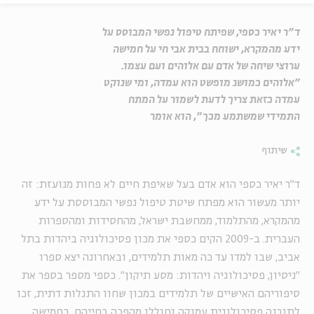
ד"ר יאיר כספי, שפיתח טיפול נפשי המבוסס על
ידע מהמקרא, ישוחח בבית אבי חי על חמישה
ערוצי שיחה של אדם עם אלוהים ועם עצמו.
"אלוהים כמושג מופשט הוא עמדה, ומי שנוקט
עמדה כזאת צריך לדעת לשמור על המתח
התמידי שמשתמע מכך", הוא אומר
שיתוף
ד"ר יאיר כספי הוא אדם בעל שאיפת חיים לא פחות מנועזת: זה
יותר מעשור הוא מפתח שיטת טיפול נפשי המבוססת על ידע
מהמקרא, מהתלמוד, ממחשבת ישראל, מהחסידות ומהספרות
העברית. ב-2009 הקים כספי את מכון פסיכולוגיה ביהדות בתל
אביב, שבו למדו עד כה מאות תלמידים, ובאחרונה יצא ספרו
"ניסיון, פסיכולוגיה ויהדות: מסע תיקון". כספי מספר בספר את
סיפוריהם האישיים של תלמידים במכון שחוו התגלות דתית, זכו
לתובנה פסיכולוגית עמוקה וחוללו מהפכה בחייהם. בחמישה