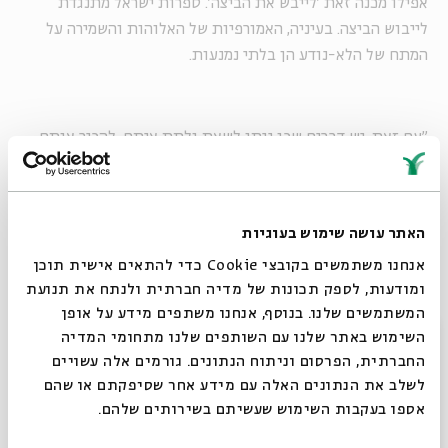
אפילו מכנה זאת 'לייבש את הביצה'. ספרות ישראל מתנגדת
לייבוש הביצה. בעיניה, האמורפיות של האלוהות והשמירה על
המתח של הלא-נודע הן בלתי נמנעות.
"עם זאת, יש דברים שכן ניתן לשאת ולתת איתם, להכיר אותם
בתהליך הטיפולי, ועליהם נשוחח. אני יכול להכיר את חסדי, את
כמיהתי, את בריחתי מהאלוהות כשאני משתעבד ליסודות אחרים.
אני יכול להכיר את אתגרי חיי. במפגש 'פוסט טראומה: הניסיון
האתר עושה שימוש בעוגיות
שלא נפתר' נדבר על המקומות שבהם אלוהים מנסה אותי, ועליי
אנחנו משתמשים בקובצי Cookie כדי להתאים אישית תוכן
ללמוד שהוא זה שמנסה אותי. גם הקושי, ויהיה הגדול ביותר, כמו
ומודעות, לספק תכונות של מדיה חברתית ולנתח את תנועת
השואה, בא ממנו".
המשתמשים שלנו. בנוסף, אנחנו משתפים מידע על אופן
סגור
השימוש באתר שלנו עם השותפים שלנו מתחומי המדיה
החברתית, הפרסום וניתוח הנתונים. גורמים אלה עשויים
אינני פלורליסט
לשלב את הנתונים האלה עם מידע אחר שסיפקתם או שהם
אספו בעקבות השימוש שעשיתם בשירותים שלהם.