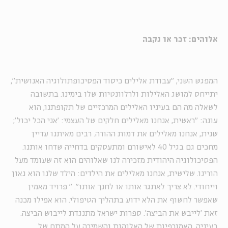
אלוהים: זכר או נקבה
המפגש השני, "עבודת אלילים כיסוד הפסיכופתולוגיה האנושית",
יתייחס למושג האלילות ולרלוונטיות שלו בימינו. בתשובה
לשאלה מה הם בעיניו האלילים המרכזיים של תקופתנו, הוא
עונה: "ראשית, אנחנו מאלילים חלקים של העצמי: 'אני הכל יכול';
שנית, אנחנו מאלילים את דמות ההורה. רבים מאיתנו עדיין
מחכים גם בגיל 40 לאישורם ומתעסקים בדחייה שדחו אותנו.
הפסיכולוגיה היהודית מזכירה לנו שאלוהים הוא זה שעומד מעל
הורינו. שלישית, אנחנו מאלילים את הילדים: הילד שלנו הוא גאון
וייחודי. לא צריך לאתגר אותו או לחנך אותו".
"
פרויד מאמין
שאפשר לחשוף את הלא ידוע בתהליך הטיפולי. הוא אפילו מכנה
זאת 'לייבש את הביצה'. ספרות ישראל מתנגדת לייבוש הביצה.
בעיניה, האמורפיות של האלוהות והשמירה על המתח של