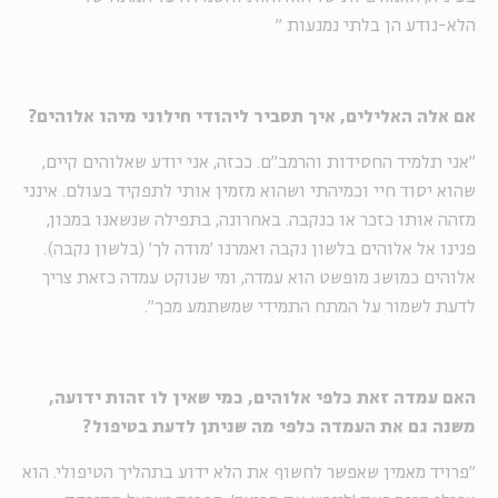
הלא-נודע הן בלתי נמנעות
"
אם אלה האלילים, איך תסביר ליהודי חילוני מיהו אלוהים?
"אני תלמיד החסידות והרמב"ם. ככזה, אני יודע שאלוהים קיים,
שהוא יסוד חיי וכמיהתי ושהוא מזמין אותי לתפקיד בעולם. אינני
מזהה אותו כזכר או כנקבה. באחרונה, בתפילה שנשאנו במכון,
פנינו אל אלוהים בלשון נקבה ואמרנו 'מודה לך' (בלשון נקבה).
אלוהים כמושג מופשט הוא עמדה, ומי שנוקט עמדה כזאת צריך
לדעת לשמור על המתח התמידי שמשתמע מכך".
האם עמדה זאת כלפי אלוהים, כמי שאין לו זהות ידועה,
משנה גם את העמדה כלפי מה שניתן לדעת בטיפול?
"פרויד מאמין שאפשר לחשוף את הלא ידוע בתהליך הטיפולי. הוא