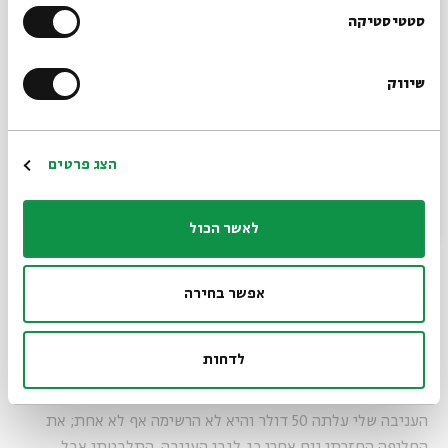
הרשמו לניוזלטר שלנו
סטטיסטיקה
מנגינות שונות הושמעו כשכל אחד מבני המשפחה הרבים מאוד
שיווק
*כתובת דוא"ל
עשה את דרכו אל החופה המרשימה. עשן כיסה את רחבת
הריקודים כשקוני ומירה רקדו את הריקוד הראשון. בני צדק – היו
המון בחורות, ולא הצלחתי להתחיל אפילו עם אחת מהן. זה לא
הרשמה
הצג פרטים
שינה לי כי שתיתי ושתיתי.
לאשר הכול
מוזיקה פרסית, מסה, המחרוזת התערבבו שם כולם איכשהו. כבר
לא שמתי לב. מדי פעם יצאתי עם רונן, שגם הוזמן מטעמי נימוס,
אפשר בחירה
לעשן. הוא אמר שהוא נהנה. בני אמר שכשיתחתן יזמין אותנו.
אמרנו לו תודה.
לדחות
העניבה שלי עלתה 50 דולר והיא לא הרשימה אף לא אחת; את
החליפה החזרתי יום אחרי כן. לגבי העניבה, התלבטתי אבל