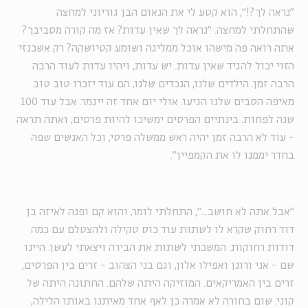
"נראה לך?!", הוא קטע לי את הנאום הבן גוריוני למחצה
שהתחלתי למחצה. "נראה לך שאין עדות? אז מה קורה מסביבך?
אתה רואה פה מישהו אוכל ממליגה ושומע קטיושקה? רק אשכנזי
הזוי יכול להגיד שאין עדות. יש עדות, ויהיו עדות לעוד הרבה
הרבה זמן. הילדים שלנו, הנכדים שלנו, הם עוד יזכרו טוב טוב
מאיפה הסבים שלנו הגיעו. אולי יום אחד זה ייגמר. אבל עוד 100
שנה לפחות. בינתיים הפרסים ימשיכו להיות פרסים, ואתה תראה
- עוד לא הרבה זמן יהיה ראש ממשלה פרסי, וכל האנשים שפה
בחדר יממנו לו את הקמפיין".
"אבל אתה לא חושב...", התחלתי לומר, והוא קם ופנה לאיזה בן
דוד רחוק שקרא לו לשתות עוד כוס טקילה ולהצטלם עם כמה
דודות רחוקות. המשכתי לשתות את הבירה ויצאתי לעשן. היינו
שם - אני ורונן ואפילו אלון, וגם בני הצהוב - זרים בין הפרסים,
זרים בין האמריקאים. המוזיקה היתה שלהם. החתונה היתה של
קוני. שום בחורה לא אמרה כן לאף אחד מאיתנו באותו הלילה,