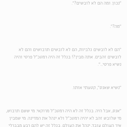
"נכון. ומה הם לא לובשים?".
"מה?".
"הם לא לובשים גלביות, הם לא לובשים תרבושים והם לא
לובשים זהבים. אתה מבין?! בגלל זה היה רמטכ"ל פרסי והיה
נשיא פרסי...".
"נשיא שאנס", קטעתי אותו.
"אנס, אבל היה. בגלל זה לא היה רמטכ"ל מרוקאי. מי ששם תרבוש,
מי שלובש זהב לא יהיה רמטכ"ל ולא ינהל את המדינה. מי שמבין
איך העולם עובד, ינהל את העולם. בגלל זה יש להם רבע מבברלי