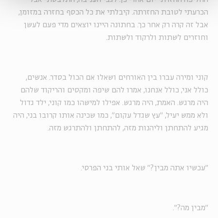
הכרעתי לטובת החזרתה. קיבלתי את כל הכסף בחזרה במזומן,
אבל זה קרה רק אחר כך. בחתונה היינו יוצאים מדי פעם לעשן
וחוזרים לשתות ולרקוד ולשתות.
קוני ומירה עברו בין האורחים ושאלו אם הכול בסדר. אנשים,
כולל אני, כולל אנחנו, אמרו להם שיפה ומקסים והריקוד שלהם
היה מרגש. האמת, היה מרגש. אפילו למישהו כמו קוני, ילד גדול
ולא ממש יעיל, "עץ שגדל עקום", כמו שכינה אותו קרובו בני, היה
מגיע להתחתן וליהנות מזה, להתחתן ולהתרגש מזה.
"עכשיו אתה מבין?" שאל אותי בני הפרסי.
"מבין מה?".