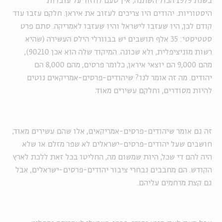
בשנת 1979 הכול השתנה; אין טעם לחזור על עובדות
היסטוריות. יהודים היו צריכים לעזוב את איראן. חלקם עזבו עוד
קודם לכן, היו שעזבו לישראל והיו שעזבו לאמריקה. סתם פרט
סטטיסטי: 35 אלף תושבים יש בבוורלי הילס העשירה (שהיא
רשות מוניציפלית, ולא שכונה. המיקוד שלה הוא אכן 90210),
מהם 9,000 הם יוצאי איראן, כלומר פרסים, מהם 8,000 הם
יהודים. מה זה אומר לנו? שיהודים-פרסים-אמריקאים נוטים
להיות מסודרים, וחלקם עשירים מאוד.
זה גם אומר שיהודים-פרסים-אמריקאים, אלו שהם עשירים מאוד,
חושבים שעל יהודים-פרסים-ישראלים לא שפר מזלם או שלא
היה להם די שכל, היות שמשום מה, החליטו בכל זאת ללכת לארץ
הקודש. הם מחבבים נבחרי ציבור יהודים-פרסים-ישראלים, אבל
גם קצת מרחמים עליהם.