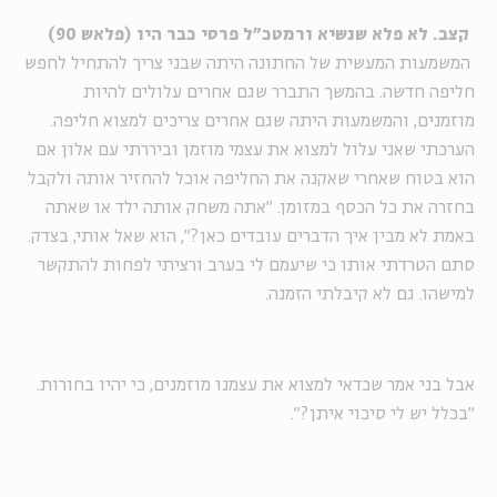
קצב. לא פלא שנשיא ורמטכ"ל פרסי כבר היו (פלאש 90)
המשמעות המעשית של החתונה היתה שבני צריך להתחיל לחפש
חליפה חדשה. בהמשך התברר שגם אחרים עלולים להיות
מוזמנים, והמשמעות היתה שגם אחרים צריכים למצוא חליפה.
הערכתי שאני עלול למצוא את עצמי מוזמן וביררתי עם אלון אם
הוא בטוח שאחרי שאקנה את החליפה אוכל להחזיר אותה ולקבל
בחזרה את כל הכסף במזומן. "אתה משחק אותה ילד או שאתה
באמת לא מבין איך הדברים עובדים כאן?", הוא שאל אותי, בצדק.
סתם הטרדתי אותו כי שיעמם לי בערב ורציתי לפחות להתקשר
למישהו. גם לא קיבלתי הזמנה.
אבל בני אמר שכדאי למצוא את עצמנו מוזמנים, כי יהיו בחורות.
"בכלל יש לי סיכוי איתן?".