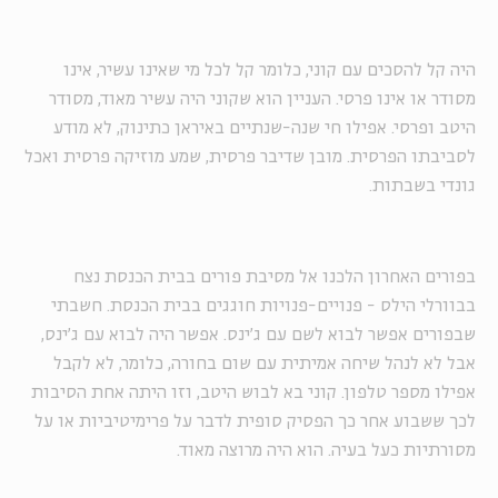
היה קל להסכים עם קוני, כלומר קל לכל מי שאינו עשיר, אינו
מסודר או אינו פרסי. העניין הוא שקוני היה עשיר מאוד, מסודר
היטב ופרסי. אפילו חי שנה-שנתיים באיראן כתינוק, לא מודע
לסביבתו הפרסית. מובן שדיבר פרסית, שמע מוזיקה פרסית ואכל
גונדי בשבתות.
בפורים האחרון הלכנו אל מסיבת פורים בבית הכנסת נצח
בבוורלי הילס - פנויים-פנויות חוגגים בבית הכנסת. חשבתי
שבפורים אפשר לבוא לשם עם ג'ינס. אפשר היה לבוא עם ג'ינס,
אבל לא לנהל שיחה אמיתית עם שום בחורה, כלומר, לא לקבל
אפילו מספר טלפון. קוני בא לבוש היטב, וזו היתה אחת הסיבות
לכך ששבוע אחר כך הפסיק סופית לדבר על פרימיטיביות או על
מסורתיות כעל בעיה. הוא היה מרוצה מאוד.