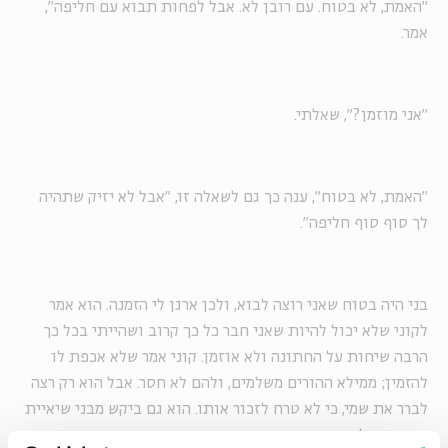
"האמת, לא בטוח. עם רובן לא. אבל לפחות תבוא עם חליפה",
אמר.
"אני מוזמן?", שאלתי.
"האמת, לא בטוח", ענה כך גם לשאלה זו, "אבל לא יזיק שתהיה
לך סוף סוף חליפה".
בני היה בטוח שאני רוצה לבוא, ולכן ארגן לי הזמנה. הוא אמר
לקוני שלא יכול להיות שאני חבר כל כך קרוב ושהייתי בכל כך
הרבה שיחות על החתונה ולא אוזמן. קוני אמר שלא אכפת לו
להזמין; ממילא ההורים משלמים, ולהם לא חסר. אבל הוא רק רצה
לברר את שמי, כי לא טרח לזכור אותו. הוא גם ביקש מבני שיאיית
את השם, ליתר ביטחון.