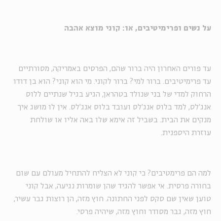
על נשים ופרימיטיבים, או: קוני מוצא אהבה
עד פורים האחרון היה ברור שהם, הפרסים באמריקה, מסורתיים
עד פרימיטיבים. ברור למי? ברור לקוני. מי הוא קוני? הוא בן דודו
הרחוק למדי של בני שנולד בטהראן, הגיע בגיל שנתיים ללוס
אנג'לס, למד בלוס אנג'לס ועובד בלוס אנג'לס. אין לו מושג איך
מנקים את הבית. בשביל זה אימא שלו באה אליו או שולחת
עוזרת היספנית.
למה הם פרימטיבים? כי קוני לא הצליח להתחיל מעולם עם שום
בחורה פרסית. אי אפשר להגיד שהן שומרות נגיעה, אבל קוני
טוען שאין שם סקס לפני החתונה. חוץ מזה, הן רוצות גבר עשיר,
חוץ מזה, גבר מסודר וחוץ מזה, שיהיה פרסי.