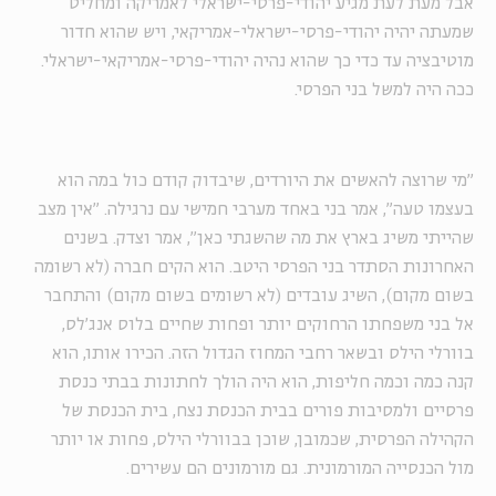
אבל מעת לעת מגיע יהודי-פרסי-ישראלי לאמריקה ומחליט
שמעתה יהיה יהודי-פרסי-ישראלי-אמריקאי, ויש שהוא חדור
מוטיבציה עד כדי כך שהוא נהיה יהודי-פרסי-אמריקאי-ישראלי.
ככה היה למשל בני הפרסי.
"מי שרוצה להאשים את היורדים, שיבדוק קודם כול במה הוא
בעצמו טעה", אמר בני באחד מערבי חמישי עם נרגילה. "אין מצב
שהייתי משיג בארץ את מה שהשגתי כאן", אמר וצדק. בשנים
האחרונות הסתדר בני הפרסי היטב. הוא הקים חברה (לא רשומה
בשום מקום), השיג עובדים (לא רשומים בשום מקום) והתחבר
אל בני משפחתו הרחוקים יותר ופחות שחיים בלוס אנג'לס,
בוורלי הילס ובשאר רחבי המחוז הגדול הזה. הכירו אותו, הוא
קנה כמה וכמה חליפות, הוא היה הולך לחתונות בבתי כנסת
פרסיים ולמסיבות פורים בבית הכנסת נצח, בית הכנסת של
הקהילה הפרסית, שכמובן, שוכן בבוורלי הילס, פחות או יותר
מול הכנסייה המורמונית. גם מורמונים הם עשירים.