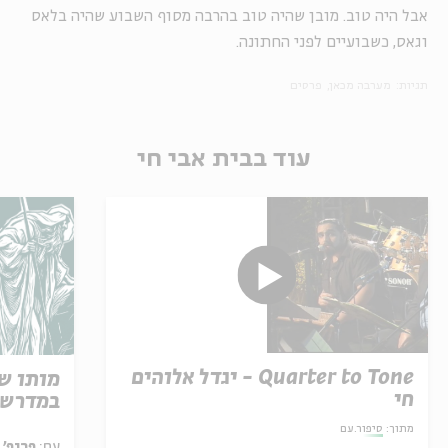
אבל היה טוב. מובן שהיה טוב בהרבה מסוף השבוע שהיה בלאס
וגאס, כשבועיים לפני החתונה.
תגיות:
מערבה מכאן
פרסים
עוד בבית אבי חי
Quarter to Tone - יגדל אלוהים
מותו ש
חי
במדרש 
מתוך:
סיפור.עם
עם:
פרופ' אביגדור שנאן