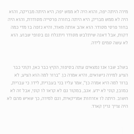
מירה היתה יפה, והוא היה לא ממש יפה; היא היתה מבריקה, והוא
היה לא ממש מבריק; היא היתה בחורה פרסייה מסודרת, והוא היה
בחור פרסי מסודר. הוא אהב אותה מאוד, והיא נזפה בו מדי כמה
דקות, אבל דאגה שיתלבש מסודר ויתגלח גם בסופי שבוע. הוא
לא עשה סמים לידה.
בשלב שבו אנו נמצאים עתה בסיפור, הקיץ כבר כאן, וקוני כבר
הציע למירה נישואים, והיא אמרה כן. "ברור למה הוא הציע; לא
ברור למה היא אמרה כן", אמר עליו בני בעברית, לידו. כי עברית,
כמובן, קוני לא ידע. אגב, במקור גם לא קראו לו קוני, אבל זה לא
חשוב. היתה לו אזרחות אמריקאית, וגם למירה, כך שאיש מהם לא
היה צריך גרין קארד.