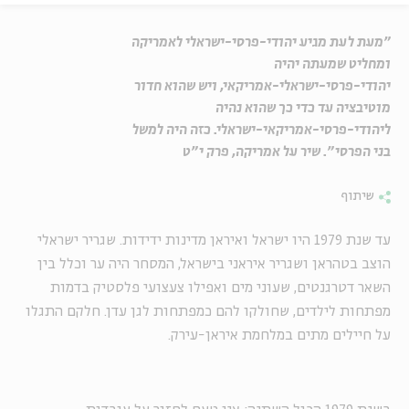
"מעת לעת מגיע יהודי-פרסי-ישראלי לאמריקה
ומחליט שמעתה יהיה
יהודי-פרסי-ישראלי-אמריקאי, ויש שהוא חדור
מוטיבציה עד כדי כך שהוא נהיה
ליהודי-פרסי-אמריקאי-ישראלי. כזה היה למשל
בני הפרסי". שיר על אמריקה, פרק י"ט
שיתוף
עד שנת 1979 היו ישראל ואיראן מדינות ידידות. שגריר ישראלי
הוצב בטהראן ושגריר איראני בישראל, המסחר היה ער וכלל בין
השאר דטרגנטים, שעוני מים ואפילו צעצועי פלסטיק בדמות
מפתחות לילדים, שחולקו להם כמפתחות לגן עדן. חלקם התגלו
על חיילים מתים במלחמת איראן-עירק.