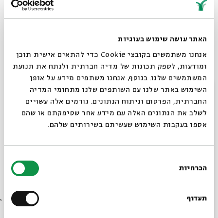
על ההזמנה שקיבלתי היה כתוב "ג'ונסון לוי" וכך גם על פתק
האתר עושה שימוש בעוגיות
השם בחתונה. ככה זה. שקרים שחוזרים עליהם נוטים להפוך
אנחנו משתמשים בקובצי Cookie כדי להתאים אישית תוכן
לסוג של מציאות.
ומודעות, לספק תכונות של מדיה חברתית ולנתח את תנועת
המשתמשים שלנו. בנוסף, אנחנו משתפים מידע על אופן
סגור
השימוש באתר שלנו עם השותפים שלנו מתחומי המדיה
הגעתי בוואן, כי זה הרכב שהיה לי. האמת היא שרציתי להגיע עם
החברתית, הפרסום וניתוח הנתונים. גורמים אלה עשויים
מישהו, כי ידעתי שאשתה. אבל איכשהו, אי אפשר היה לתפוס
לשלב את הנתונים האלה עם מידע אחר שסיפקתם או שהם
טרמפ. תחבורה ציבורית בלוס אנג'לס היא דבר שקיים, אבל רק
אספו בעקבות השימוש שעשיתם בשירותים שלהם.
אלוהים יודע איפה למצוא אוטובוס או מונית.
בחירת
הכרחיות
הסכמה
החתונה הייתה באחד מבתי הכנסת הפרסיים, אבל משום מה, לא
רוצים לדעת מה קורה
בבית הכנסת נצח. אי אפשר היה לוותר על סושי או חומוס. לכולם
בבית אבי חי לפני כולם?
תעדוף
היו חליפות יפות משלי, יקרות משלי, והם ידעו להבחין בהבדלים.
אני לא.