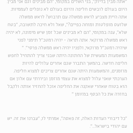
"אתה מבין בדיוק", בני השלים במקומי, "הם מבינים וגם אני מבין.
היום בעולם לובשים חליפה והיום בעולם לא נופלים לעממיות.
אתה היית מצביע לראש ממשלה עם תרבוש? לראש ממשלה
שלועס מופלטות ומוחה כפיים?", שאל ולא חיכה לתשובה, "בטח
שלא", ענה במקומי, "הם לא מבינים שכל זמן שיש מימונה, לא יהיה
ראש ממשלה מרוקאי. אתה תראה - יהיה רמטכ"ל תימני לפני
שיהיה רמטכ"ל מרוקאי, ולפניו יהיה ראש ממשלה פרסי".
"
המשמעות המעשית של החתונה היתה שבני צריך להתחיל לחפש
חליפה חדשה. בהמשך התברר שגם אחרים עלולים להיות
מוזמנים, והמשמעות היתה שגם אחרים צריכים למצוא חליפה.
הערכתי שאני עלול למצוא את עצמי מוזמן וביררתי עם אלון אם
הוא בטוח שאחרי שאקנה את החליפה אוכל להחזיר אותה ולקבל
בחזרה את כל הכסף במזומן
"
"כל דיבורי העדות האלה, זה פאסה", אמרתי לו, "עברנו את זה. יש
עם יהודי בישראל...".