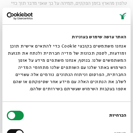
טלפון מהארץ בזמן הפקקים, תמיהה על כך שאני מדבר תוך כדי
נהיגה, אבל מה עוד יש לי לעשות כש-101 פקוק כך, כמו בכל יום.
הנסיעות הארוכות האלו מאפשרות לי שני דברים - שיחות טלפון
והאזנה לרדיו. השירים הטובים נגמרו. את ריהאנה והמטרייה
שמעתי כבר חמש-שש פעמים היום.
האתר עושה שימוש בעוגיות
אנחנו משתמשים בקובצי Cookie כדי להתאים אישית תוכן
ומודעות, לספק תכונות של מדיה חברתית ולנתח את תנועת
"לא, הכול בסדר. כן, אני חוזר מהעבודה. מי מתחתנת? תשמעי, אני
המשתמשים שלנו. בנוסף, אנחנו משתפים מידע על אופן
סגור
לא מצליח למצוא כאן גרביים 100 אחוז כותנה. אני כבר לא זוכר,
השימוש באתר שלנו עם השותפים שלנו מתחומי המדיה
זה ככה גם בארץ? לא, מצעים יש לי. כן אפשר להחזיר הכול, די
החברתית, הפרסום וניתוח הנתונים. גורמים אלה עשויים
מדהים. אם את אומרת, לא, אני לא, אני כבר לא חושב שהם
לשלב את הנתונים האלה עם מידע אחר שסיפקתם או שהם
אספו בעקבות השימוש שעשיתם בשירותים שלהם.
טיפשים".
רדיו בלה בלה
בחירת
הכרחיות
הסכמה
רוצים לדעת מה קורה