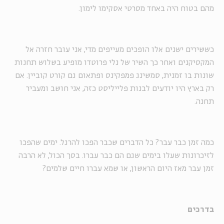
מהם בטוח היה באחד מסרטי אסקימו לימון.
כששירים ישנים אלו הופכים מעייפים מדי, אני עובר חזרה אל
המקסיקנים ואחר כך השיר של נלי פרוטדו מופיע בשלוש תחנות
שונות בו זמנית, סמשינג פמפקינס ופתאום גם קורט קוביין. אם
רק בארץ היו יודעים לבנות פלייליסט כזה, אני חושב ומעביר
תחנה.
כמה זמן כבר עבר? כל הדברים שכבר הפכו להרגל. ימים שהפכו
לזיכרונות שעלו בימים שגם הם כבר עברו. בסך הכול, לא הרבה
זמן עבר מאז היום הראשון, או שמא עברו חיים שלמים?
בדרכים