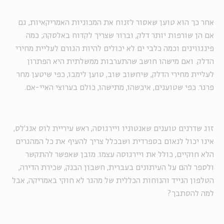
אחר כך הוא טוען שאסור לזנוח את המכוניות האמריקאיות, גם
אם הן שורפות יותר דלק, וברור שצריך לקדוח באלסקה; כמה
פינגווינים וכמה כלבי ים לא יכולים להיות הגורם לעליית מחירי
הדלק. ואם מישהו חושב שהתערבות ממשלתית היא הפתרון
לעליית מחירי הדלק, שיחשוב שוב, טוען לימבו, כפי שיטען מחר
פרגר. כפי שטוענים, איכשהו, מתישהו, כולם בערוצי האיי-אם.
זוג שדרנים טוענים שאנטוניו ויירגוסה, ראש עיריית לוס אנג'לס,
אינו יכול לנאום בספרדית ושבכלל צריך להעיף את כל המהגרים
הלא חוקיים, כולל את ויירגוסה עצמו. מובן שאפשר להתקשר
ולספר להם על העיתונים בעברית, חשבון הבנק, שכירת הדירה,
הטלפון הנייד והנוחות הכללית של מהגר לא חוקי באמריקה, אבל
למה להסתבך?