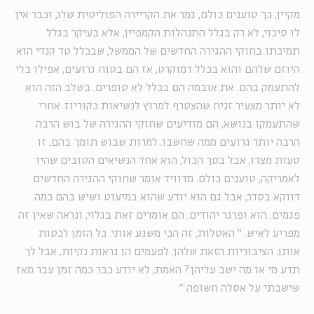
מקיין, כך טוענים כולם, גמר את הקריירה הפוליטית שלו, וכבר אין
לו סיכוי, לא רק בגלל התנהלות הקמפיין, אלא בעיקר בגלל
תמיכתו בחוקי ההגירה החדשים של הממשל, שבכלל טד קנדי הוא
היוזם שלהם והוא בכלל דמוקרט, אז הם בטוח גרועים, אפילו בלי
להתעמק בהם. את אובמה הם בכלל לא סופרים. בשלב הזה הוא
לא יותר מצעיר זניח שהצטרף למרוץ לנשיאות כקוריוז. אחרי
שהתעמקו בנושא, הם מודיעים שחוקי ההגירה של בוש הרבה
הרבה יותר גרועים ממה שחשבו. למרות שבוש תומך בהם, זו
טעות מצדו, אבל בסך הכול, הוא אחד הנשיאים הטובים שהיו
לאמריקה, טוענים כולם. מדוויד אומר שחוקי ההגירה החדשים
דווקא בסדר, אבל גם הוא יודע שהוא במיעוט ושיש בהם כמה
פגמים. הוא ופרגר יהודים. הם אומרים זאת בגלוי, ונראה שאין זה
מפריע לאיש.
"
האסלות, זה הכי משגע אותי. כל הזמן לכסות
אותן. הציבוריות הזאת שלהן. לפעמים הן נראות נקיות, אבל לך
תדע מי או מה ישב עליהן? האמת, לא יודע כבר כמה זמן עבר מאז
שישבתי על אסלה חשופה
"