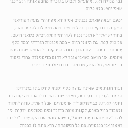
גבר מגולח ראש, מקועקע ולבוש בגופייה מחבק אותה רגע לפני
שאני יוצא בלא כלום.
"פעם הבאה שאתם נכנסים אני קורא משטרה", צועק הקוריאני
הזקן. הם דווקא בדרך כלל מרוצים ממה שיש לנו להציע. והנה,
בחור ישראלי לא מוכר נכנס לשירותי הסטארבקס כשאני רושם,
על כוס קפה, את הישגי היום - כמה מכונות הורדתי וכמה כסף
אספתי - ומתכנן את הדרך חזרה. הפקקים על החמש צפונה יהיו
איומים, אני חושב כשאני עובר לא רחוק מדיסנילנד, אחרי ביקור
בדיסקוטק של מריה, שם מוכרים גם טלפונים ניידים.
ועוד חנות מים שאינה עושה כסף וסניף סירס בסן ברנרדינו,
הצמוד לקניון הענקי הזה, שאולי שווה הפעם לראות מה קורה בו.
וסניף טארגט בבייקרספילד, או אנהיים, אבל האמת, שווה לחסוך
ולעבור בוול מארט, לקנות פיצה בדולר ומים מסוננים. ירקות אין
להם. "את אוהבת את ישוע?", מישהו שואל את הקופאית. "כל יום
ראשון אני בכנסייה, עם כל המשפחה", היא עונה לו בכנות