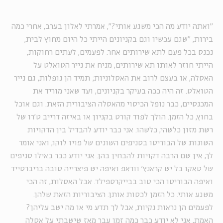
"ואתה יודע מה הכי משגע אותי?", אמרתי לאלון בערב, אחרי כמה
בירות, "שגם עכשיו וגם בקניונים הייתי כל היום מחוץ לבית,
נכנס בכל פעם לתא שירותים אחר. לפעמים, לעתים רחוקות,
הייתי חוזר לאותו תא שירותים, מניח את נייר הטואלט על
האסלה, או בעצם לרוב את האסלוניות; תמיד הן נופלות, גם נייר
הטואלט. זה היה ככה בעיקר בקניונים, ועד שאני מוריד את
המכנסיים, כבר נופל הכיסוי מהאסלה הציבורית הזאת. וגם אוכל
בחוץ, כל הזמן. הולך לפוד קורט בקניון או באיזה דרייב ט'רו של
רשת מזון כלשהי, כלשהו. אני כבר יודע להבדיל בין הדקויות
השונות של הבוריטו בסניפים השונים של פויו לוקו, ואני אומר
לך, אין שם הרבה דקויות להבחין בהן. אני יודע כבר באילו סניפים
של טאקו בל יש קראנץ' ווראפ ואיפה יש פיצרייה טובה בריברסייד
ואיפה הבוריטו הכי טוב בבייקרספילד. אבל האסלות, זה הכי
משגע אותי. כל הזמן לכסות אותן. הציבוריות הזאת שלהן.
לפעמים הן נראות נקיות, אבל לך תדע מי או מה ישב עליהן?
האמת, אני לא יודע כבר כמה זמן עבר מאז שישבתי על אסלה