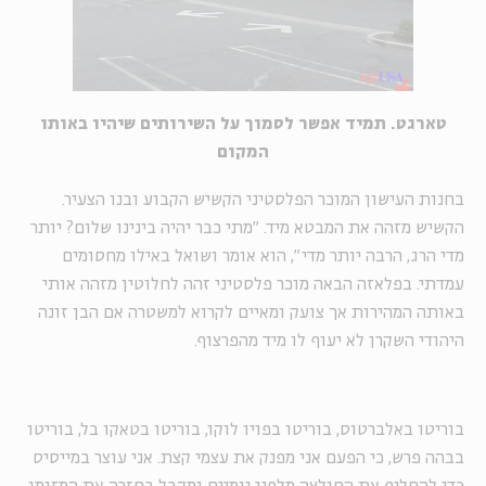
טארגט. תמיד אפשר לסמוך על השירותים שיהיו באותו
המקום
בחנות העישון המוכר הפלסטיני הקשיש הקבוע ובנו הצעיר.
הקשיש מזהה את המבטא מיד. "מתי כבר יהיה בינינו שלום? יותר
מדי הרג, הרבה יותר מדי", הוא אומר ושואל באילו מחסומים
עמדתי. בפלאזה הבאה מוכר פלסטיני זהה לחלוטין מזהה אותי
באותה המהירות אך צועק ומאיים לקרוא למשטרה אם הבן זונה
היהודי השקרן לא יעוף לו מיד מהפרצוף.
בוריטו באלברטוס, בוריטו בפויו לוקו, בוריטו בטאקו בל, בוריטו
בבהה פרש, כי הפעם אני מפנק את עצמי קצת. אני עוצר במייסיס