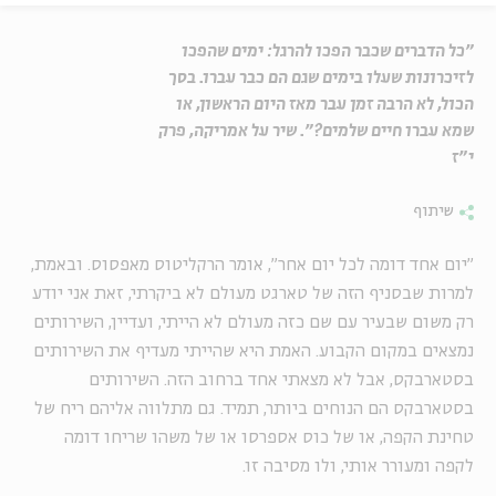
"כל הדברים שכבר הפכו להרגל: ימים שהפכו
לזיכרונות שעלו בימים שגם הם כבר עברו. בסך
הכול, לא הרבה זמן עבר מאז היום הראשון, או
שמא עברו חיים שלמים?". שיר על אמריקה, פרק
י"ז
שיתוף
"יום אחד דומה לכל יום אחר", אומר הרקליטוס מאפסוס. ובאמת,
למרות שבסניף הזה של טארגט מעולם לא ביקרתי, זאת אני יודע
רק משום שבעיר עם שם כזה מעולם לא הייתי, ועדיין, השירותים
נמצאים במקום הקבוע. האמת היא שהייתי מעדיף את השירותים
בסטארבקס, אבל לא מצאתי אחד ברחוב הזה. השירותים
בסטארבקס הם הנוחים ביותר, תמיד. גם מתלווה אליהם ריח של
טחינת הקפה, או של כוס אספרסו או של משהו שריחו דומה
לקפה ומעורר אותי, ולו מסיבה זו.