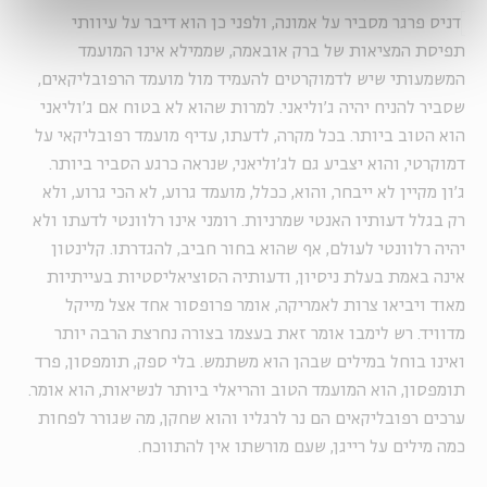
דניס פרגר מסביר על אמונה, ולפני כן הוא דיבר על עיוותי
תפיסת המציאות של ברק אובאמה, שממילא אינו המועמד
המשמעותי שיש לדמוקרטים להעמיד מול מועמד הרפובליקאים,
שסביר להניח יהיה ג'וליאני. למרות שהוא לא בטוח אם ג'וליאני
הוא הטוב ביותר. בכל מקרה, לדעתו, עדיף מועמד רפובליקאי על
דמוקרטי, והוא יצביע גם לג'וליאני, שנראה כרגע הסביר ביותר.
ג'ון מקיין לא ייבחר, והוא, ככלל, מועמד גרוע, לא הכי גרוע, ולא
רק בגלל דעותיו האנטי שמרניות. רומני אינו רלוונטי לדעתו ולא
יהיה רלוונטי לעולם, אף שהוא בחור חביב, להגדרתו. קלינטון
אינה באמת בעלת ניסיון, ודעותיה הסוציאליסטיות בעייתיות
מאוד ויביאו צרות לאמריקה, אומר פרופסור אחד אצל מייקל
מדוויד. רש לימבו אומר זאת בעצמו בצורה נחרצת הרבה יותר
ואינו בוחל במילים שבהן הוא משתמש. בלי ספק, תומפסון, פרד
תומפסון, הוא המועמד הטוב והריאלי ביותר לנשיאות, הוא אומר.
ערכים רפובליקאים הם נר לרגליו והוא שחקן, מה שגורר לפחות
כמה מילים על רייגן, שעם מורשתו אין להתווכח.