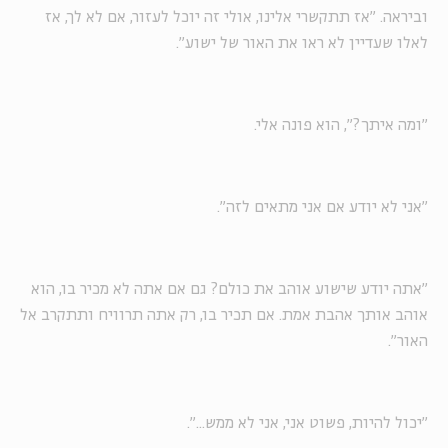
וביראה. "אז תתקשרי אלינו, אולי זה יוכל לעזור, אם לא לך, אז
לאלו שעדיין לא ראו את האור של ישוע".
"ומה איתך?", הוא פונה אלי.
"אני לא יודע אם אני מתאים לזה".
"אתה יודע שישוע אוהב את כולם? גם אם אתה לא מכיר בו, הוא
אוהב אותך אהבת אמת. אם תכיר בו, רק אתה תרוויח ותתקרב אל
האור".
"יכול להיות, פשוט אני, אני לא ממש...".