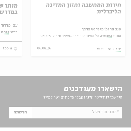
חירות המחשבה וחזון המדינה
מותו ש
הליברלית
במדרש 
עם:
פרופ' אביגדור שנאן
עם:
פרופ' פיני איפרגן
מתוך:
סדר בו
מתוך:
האופציה של שפינוזה: קריאה במאמר תיאולוגי־מדיני
סדר בוקר
וידאו
06.08.26
zoom
הישארו מעודכנים
הירשמו לניוזלטר שלנו וקבלו עדכונים ישר למייל
*כתובת דוא"ל
הרשמה