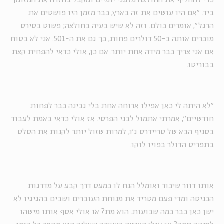
כדי להחליף את החולצה מלפני יומיים ומקבל בחזרה את המזומן
ביד. "אם היו עושים את זה בארץ, כבר מזמן היו פושטים את
הרגל", אומרים כולם. וזה לא שיש בעיה בחולצה; פשוט בסירס
מוכרים אותה ב-50 דולרים פחות, כך גם את ה-501. אני לא בטוח
אם אני צריך כבר מידה אחת יותר. אם כן, אולי כדאי להפחית קצת
בבוריטו.
"לא היתה לי כאן אפילו ארוחה אחת בלי גבינה כבר לפחות
חודשיים", אמרתי אתמול לבני הפרסי. אז אולי כדאי באמת לעבוד
בסניף הבא של טריידרס ג'ו, למרות שזול יותר לקנות את הסלט
בתפריט הדולר בפויו לוקו.
אותו דוור שיכור ואומלל הנח לו כמעט דרך קבע על מדרגות
הכניסה ומדי פעם מטריד את מנוחת העוברים ושבים בהגיגיו לא
ישן כאן כבר כמה שבועות. הוא מת? או אולי אסף אותו מישהו