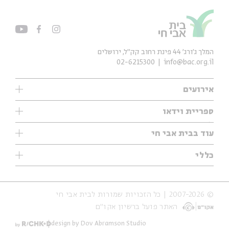
המלך ג'ורג' 44 פינת רחוב קק״ל, ירושלים
02-6215300
info@bac.org.il
אירועים
עיון
ספריית וידאו
אנגלית
ילדים
שיעורי בוקר
עוד בבית אבי חי
מוזיקה
מיוחדים
תערוכות
עיון
כללי
נוער
מיוחדים
מיוחדים
צרו קשר
ספרות ושירה
פודקאסטים מומלצים
ספרות ושירה
אודות
סדרות
כתבות
© 2007-2026 | כל הזכויות שמורות לבית אבי חי
הצהרת נגישות
אירועי עבר
קצה הקרחון
האתר פועל ברשיון אקו״ם
תנאי שימוש והצהרת פרטיות
אירועים בירושלים
על הדרך
חנות
ילדים
design by Dov Abramson Studio
מפלגת המחשבות