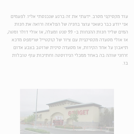
עוד מקסיקני מסרב. ידעתי את זה ברגע שנכנסתי אליו. לפעמים
אני יודע כבר כשאני עוצר בחניה של הפלאזה ורואה את חנות
המים שליד חנות ההנחות ב- 99 סנט ומעלה, או אולי דולר ומטה,
או אולי מסעדה מקסיקנית עם ציור של קוקטייל שרימפס מדכא
תיאבון על אחד הקירות, או מסעדה סינית שרוטב בצבע אדום
זרחני שוהה בה באחד ממכלי הנירוסטה וחתיכות עוף טובלות
בו.