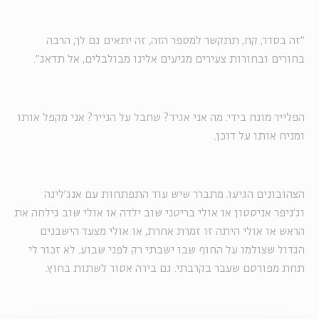
"זה בסדר, קח, תתקשר למספר הזה, זה יתאים גם לך, הרבה
בחורים ובחורות צעירים מגיעים אלינו מבולבלים, אל תדאג".
הפלייר מונח בידי. מה אני אגיד? שחבל על הנייר? אני מקפל אותו
ומניח אותו על דוכן.
הצהובונים הגיעו. מתברר שיש עוד התפתחות עם אנג'לינה
וג'ניפר אניסטון או אולי בריטני שוב ילדה או אולי שוב גילחה את
הראש או אולי היתה זו זמרת אחרת, או אולי מצעד הישבנים
הגדול שצולמו על החוף שבו ישבתי רק לפני שבוע. לא זכור לי
תחת מפורסם שעבר בקרבתי. גם בירה אסור לשתות בחוץ.