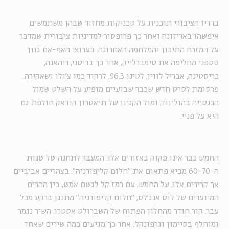
ברדיו הציבורי תוכנית על טכניקות מחזור שבהן משתמשים
איפשהו באריזונה ואחר כך פרופסור למדיניות ציבורית שמדבר
על המזרח התיכון והמלחמה האחרונה. בערוצי האף-אם גוון
סטפני מחליפה את טימברלייק, אחר כך בריטני, ריהאנה,
כריסטינה, אבריל לווין, לטינו 96.3, לרקוד כמו צ'ולו ושאקירה.
פרסומת לסרט חדש שכבר שבועיים מופיע על השלט שמול
הכנסייה בהוליווד, ומול הקניון של תיאטרון קודאק חולפת גם
היא על פניי.
החמש כבר אינו פקוק באזורים אלו. המעבר לתחנה של שנות
ה-60-70 מביא פתאום את "חלום קליפורניה". בצהריים אביביים
אך קרירים אלו, על החמש, עם רמז קל לגשם אמש, בין ההרים
המיוערים של לוס אנג'לס, "חלום קליפורניה" מתנגן ברקע מכל
עבר. קור חודר מהחלון הפתוח של השברולט אסטרו. השיר נגמר
ומוחלף בסיימון וגרפונקל; אחר כך מגיעים כמה שירים שאחד