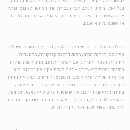
למיטה חמה? או אולי האישה הצעירה שעליה הוא מספר כל הזמן
בכל זאת קיימת? הכתם הכהה בצורת קווי המתאר של גופו נותר,
אך הוא עצמו כבר איננו, וכמו רבים, לא אראה אותו יותר לעולם
או אשמע עליו אי פעם.
השלטים מסמנים, כפי שתפקידם לסמן, וכבר אני רואה מראש לאן
אני נכנס. חנויות המים, המסעדות המקסיקניות, המסעדות
הסיניות, הקפה הקוריאני עם המלצריות הגבוהות, הקפה הדלוח
במיוחד ומסכי הפאצ'ינקו - לשם באמת אין טעם להיכנס. הנה
עוד אזור אסייתי וריח הקצביות מערפל החושים, ומישהי סוחטת
מיץ מקני סוכר. עוד חנות בגדים, וגם כאן המוכרת היא אותה
בחורה מקסיקנית רחבת אגן שאומרת שהבוס לא נמצא. "מניאנה,
נו אסטה לה דוהניו, מניאנה", היא אומרת בחיוך שחושף יותר שיני
זהב מכפי שאני מצפה אצל בחורה בת 20.