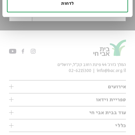
לדחות
*כתובת דוא"ל
הרשמה
המלך ג'ורג' 44 פינת רחוב קק״ל, ירושלים
02-6215300
info@bac.org.il
אירועים
עיון
ספריית וידאו
אנגלית
ילדים
שיעורי בוקר
עוד בבית אבי חי
מוזיקה
מיוחדים
תערוכות
עיון
כללי
נוער
מיוחדים
מיוחדים
צרו קשר
ספרות ושירה