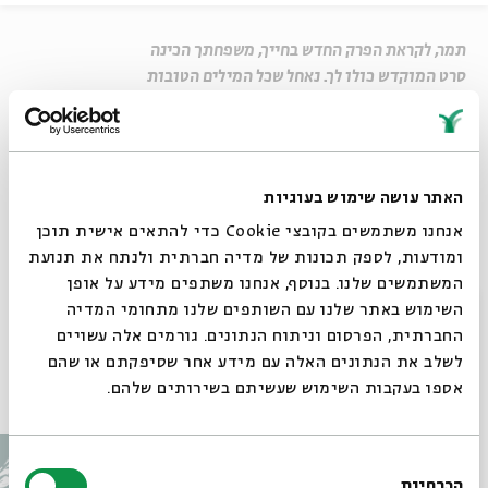
תמר, לקראת הפרק החדש בחייך, משפחתך הכינה
סרט המוקדש כולו לך. נאחל שכל המילים הטובות
והברכות ילוו אותך בדרכך החדשה והמרגשת על
ספסל הלימודים.
שיתוף
האתר עושה שימוש בעוגיות
אנחנו משתמשים בקובצי Cookie כדי להתאים אישית תוכן
Untitled
ומודעות, לספק תכונות של מדיה חברתית ולנתח את תנועת
המשתמשים שלנו. בנוסף, אנחנו משתפים מידע על אופן
בואו להשתתף ב"חגיגה של אותיות" בבית אבי חי
סגור
השימוש באתר שלנו עם השותפים שלנו מתחומי המדיה
החברתית, הפרסום וניתוח הנתונים. גורמים אלה עשויים
לשלב את הנתונים האלה עם מידע אחר שסיפקתם או שהם
עוד בבית אבי חי
אספו בעקבות השימוש שעשיתם בשירותים שלהם.
בחירת
הכרחיות