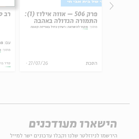
זון
פרק 506 – אווה אילוז (1):
רב ס
התמורה הגדולה באהבה
מתוך:
מקור להשראה: רעיון גדול באריזה קטנה
עם:
פר
אמר תיאולוגי־מדיני
מתוך:
מ
הסכת
27/07/26
06.08.26
סדר בו
הישארו מעודכנים
הירשמו לניוזלטר שלנו וקבלו עדכונים ישר למייל