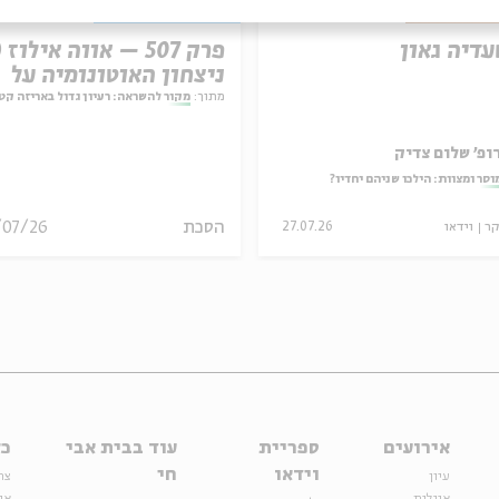
עדיה גאון
ניצחון האוטונומיה על
המחויבות
מתוך:
מקור להשראה: רעיון גדול באריזה קט
ופ' שלום צדיק
וסר ומצוות: הילכו שניהם יחדיו?
הסכת
/07/26
קר
וידאו
27.07.26
אירועים
ספריית
עוד בבית אבי
כל
וידאו
חי
עיון
צר