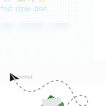
Untitled
בואו להשתתף ב"חגיגה של אותיות" בבי