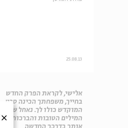
25.08.13
אלישי, לקראת הפרק החדש
בחייך, משפחתך הכינה סרט
המוקדש כולו לך. נאחל שכל
המילים הטובות והברכות ילוו
סגור
אותך בדרכך החדשה