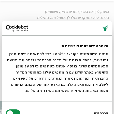
נועה, לקראת הפרק החדש בחייך, משפחתך
הכינה סרט המוקדש כולו לך. נאחל שכל המילים
הטובות והברכות ילוו אותך בדרכך החדשה
והמרגשת על ספסל הלימודים.
שיתוף
האתר עושה שימוש בעוגיות
אנחנו משתמשים בקובצי Cookie כדי להתאים אישית תוכן
Untitled
ומודעות, לספק תכונות של מדיה חברתית ולנתח את תנועת
המשתמשים שלנו. בנוסף, אנחנו משתפים מידע על אופן
בואו להשתתף ב"חגיגה של אותיות" בבית אבי חי
סגור
השימוש באתר שלנו עם השותפים שלנו מתחומי המדיה
החברתית, הפרסום וניתוח הנתונים. גורמים אלה עשויים
לשלב את הנתונים האלה עם מידע אחר שסיפקתם או שהם
עוד בבית אבי חי
אספו בעקבות השימוש שעשיתם בשירותים שלהם.
בחירת
הכרחיות