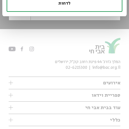
לדחות
*כתובת דוא"ל
הרשמה
המלך ג'ורג' 44 פינת רחוב קק״ל, ירושלים
02-6215300
info@bac.org.il
אירועים
עיון
ספריית וידאו
אנגלית
ילדים
שיעורי בוקר
עוד בבית אבי חי
מוזיקה
מיוחדים
תערוכות
עיון
כללי
נוער
מיוחדים
מיוחדים
צרו קשר
ספרות ושירה