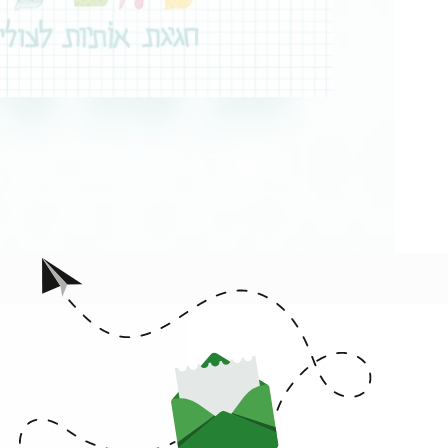
Untitled
בואו להשתתף ב"חגיגה של אותיות" בבי