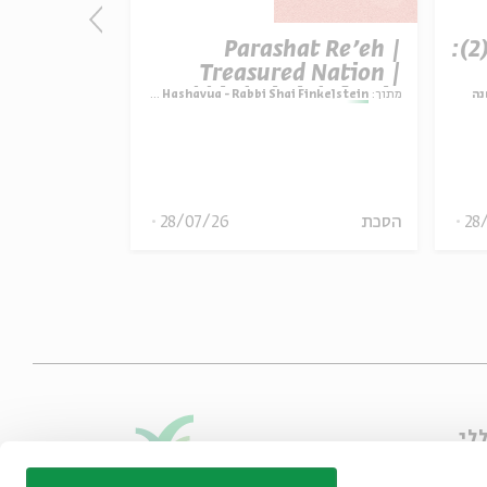
פרק 507 – אווה אילוז (2):
Parashat Re’eh |
t Re’eh |
ature vs.
Treasured Nation |
ctation |
Rabbi Shai Finkelstein
נה
מתוך:
Parashat Hashavua - Rabbi Shai Finkelstein
מתוך:
i Finkelstein
inkelstein
28
הסכת
28/07/26
הסכת
לי
ו קשר