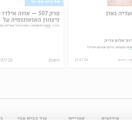
עדיה גאון
ניצחון האוטונומיה על
המחויבות
מתוך:
מקור להשראה: רעיון גדול באריזה קט
ופ' שלום צדיק
וסר ומצוות: הילכו שניהם יחדיו?
הסכת
/07/26
קר
וידאו
27.07.26
אירועים
ספריית
עוד בבית אבי
כל
וידאו
חי
עיון
צר