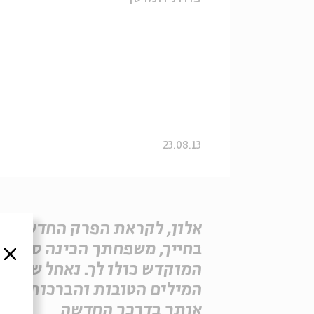
23.08.13
אלון, לקראת הפרק החדש
בחייך, משפחתך הכינה סרט
סגור
המוקדש כולו לך. נאחל שכל
המילים הטובות והברכות ילוו
אותך בדרכך החדשה