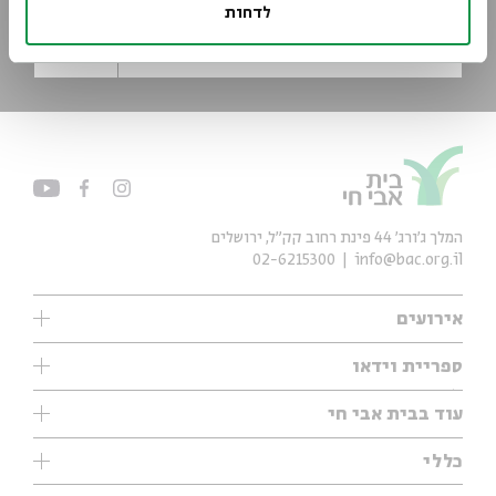
לדחות
*כתובת דוא"ל
הרשמה
המלך ג'ורג' 44 פינת רחוב קק״ל, ירושלים
02-6215300
info@bac.org.il
אירועים
עיון
ספריית וידאו
אנגלית
ילדים
שיעורי בוקר
עוד בבית אבי חי
מוזיקה
מיוחדים
תערוכות
עיון
כללי
נוער
מיוחדים
מיוחדים
צרו קשר
ספרות ושירה