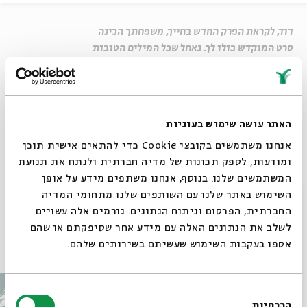
דוד, לקראת הפרק החדש בחייך, משפחתך הכינה
סרט המוקדש כולו לך. נאחל שכל המילים הטובות
והברכות ילוו אותך בדרכך החדשה והמרגשת על
ספסל הלימודים.
שיתוף
האתר עושה שימוש בעוגיות
אנחנו משתמשים בקובצי Cookie כדי להתאים אישית תוכן
Untitled
ומודעות, לספק תכונות של מדיה חברתית ולנתח את תנועת
המשתמשים שלנו. בנוסף, אנחנו משתפים מידע על אופן
בואו להשתתף ב"חגיגה של אותיות" בבית אבי חי
סגור
השימוש באתר שלנו עם השותפים שלנו מתחומי המדיה
החברתית, הפרסום וניתוח הנתונים. גורמים אלה עשויים
לשלב את הנתונים האלה עם מידע אחר שסיפקתם או שהם
עוד בבית אבי חי
אספו בעקבות השימוש שעשיתם בשירותים שלהם.
בחירת
הכרחיות