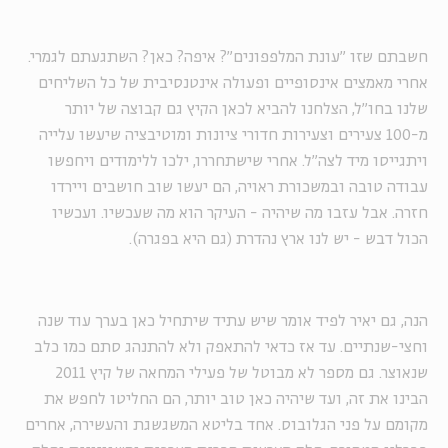
חשבתם שזו "עונת המלפפונים"? איפה? כאן? השתגעתם לגמרי.
אחרי מאמצים אינסופיים ופעולה אינטנסיבית של כל השליחים
שלנו בחו"ל, הצלחנו להביא לכאן הקיץ גם קבוצה של יותר
מ-100 צעירים וצעירות חדורי ציונות ומוטיבציה שיעשו עלייה
ויתגייסו מיד לצה"ל. אחרי שישתחררו, ילכו ללימודים ויחפשו
עבודה טובה ובמשכורת ראויה, הם יעשו שוב חושבים ויירדו
חזרה. אבל עזבו מה שיהיה - העיקר הוא מה שעכשיו. ועכשיו
הכול דבש - יש לנו ארץ נהדרת (גם היא בפגרה).
הנה, גם יאיר לפיד אומר שיש עתיד שיתחיל כאן בערך עוד שנה
וחצי-שנתיים. עד אז כדאי להתאפק ולא להתנהג סתם כמו כלב
שנאוצר. גם מספר לא מבוטל של פעילי המחאה של קיץ 2011
הבינו את זה, ועד שיהיה כאן טוב יותר, הם החליטו לחפש את
מקומם על פני הגלובוס. אחד בליטא המשגשגת והעשירה, אחרים