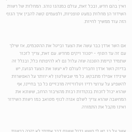
ואין בהם חדש, ובכל זאת, עולם כמנהגו נוהג. המחלות של רשות
השידור הן מחלות כמעט סופניות, ולפעמים קשה להבין איך הגוף
הזה עוד ממשיך לחיות.
אם השר ארדן כבר עשה את הצעד וביטל את ההסכמים, אז שילך
עם זה עד הסוף - יסגור ויקים מחדש. עם זאת, צריך לזכור
שתמיד קיימת הסכנה שזה עלול גם לא להיפתח כלל, ובגלל זה
בדיוק השר ארדן וחבריו לעולם לא יעשו את הצעד הנועז, יש
שיגידו אפילו מתבקש. כל מי שבשלטון לא יוותר על האפשרות
להשפיע על ערוצי רדיו וטלוויזיה מרכזיים כל כך בחיינו, אף
שהוא יכול לזכות בנקודות רבות מהציבור הרחב, ששונא את
המחשבה שהוא צריך לשלם אגרה לגוף מסואב כמו רשות השידור
ואינו מקבל את התמורה.
אשר על כן, יש לי חשש גדול ששום דבר אמיתי לא יקרה ברשות