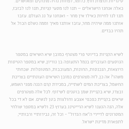
סיגריות תוצרת חוץ. כלומר, לפחות נהיה מתוקים ומאושרים.
כאלה אנחנו הישראלים – תנו לנו מסעי קניות, תנו לנו לבזבז,
תנו לנו לחיות כאילו אין מחר - ואנחנו על גג העולם. עזבו
אותנו ממה שיהיה מחר, עזבו אותנו מאיך וממה נשלם הכול. אל
תהיו כבדים.
לשיא הקניות בדיוטי פרי מצטרף כמובן שיא השיאים במספר
הנוסעים העוברים בנמל התעופה בן גוריון, שיא במספר הטיסות
היוצאות, הנכנסות, החונות, המעוכבות, המטופלות. שכחתי
משהו? אה כן, לזה מצטרפים כמובן השיאים העונתיים בצריכת
החשמל, בצריכת המים לשתייה, במכירת קרם הגנה מפני השמש,
ובצדו, שיא בקניית שמן בוטנים לשיזוף. לכל אלה מצטרפים
שיאים בקניית כפכפי אצבע וחולצות בטן לנשים. אם לא די בכל
אלה, הנה הגענו לשיא הרייטינג בערוץ 23 ולשיא במספר שולחי
המסרונים לדיירי ה"אח הגדול" - וכל זה, גבירותיי ורבותיי,
לתפארת מדינת ישראל.