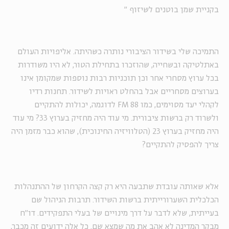
בקניית שמן בוטנים לשיזוף
"
התמיכה שלי בשידור הציבורי נותרה כשהיתה. אליפויות העולם
באתלטיקה ובשחייה, שהוזכרו בתחילת הטור, לא היו משודרות
בכל ערוץ מסחרי אחר וכן תוכניות רבות נוספות שמקומן אינו
בערוצים מסחריים אבל בהחלט ראויות לשידור. תחנות רדיו
לקהלי יעד מסוימים, כמו FM 88 לדוגמה, יכולות להתקיים
ולשרוד רק ברשות ציבורית. מי עוד היה מחזיק בערוץ 33? מי עוד
היה מחזיק בערוץ 23 (הטלוויזיה החינוכית), שהוא כבר מזמן היה
צריך להפסיק להתקיים?
אלא שאותה עובדת שתבעה היא רק קצה הקרחון של ההתנהלות
הכלכלית השערורייתית ברשות השידור. תרבות הניהול שם
בעייתית, שלא לדבר על דרך מינויים של בעלי התפקידים. דו"ח
מבקר המדינה לא אהב את מה שמצא שם. כל אלה ידועים זה מכבר,