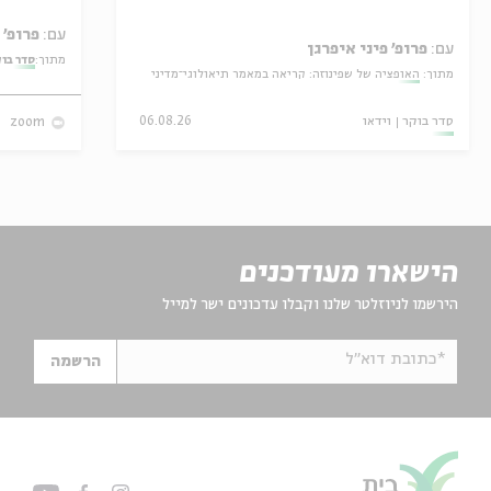
עם:
פרופ' אביגדור שנאן
עם:
פרופ' פיני איפרגן
מתוך:
סדר בו
מתוך:
האופציה של שפינוזה: קריאה במאמר תיאולוגי־מדיני
סדר בוקר
וידאו
06.08.26
zoom
הישארו מעודכנים
הירשמו לניוזלטר שלנו וקבלו עדכונים ישר למייל
*כתובת דוא"ל
הרשמה