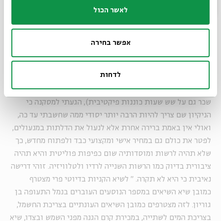
לפרישה; עד שהפנימו שככה זה לא יכול להימשך - בא המטאטא
לאשר הכול
החדש, והוא חושב שהוא ימציא את תורת הניקיון מחדש.
אפשר בחירה
עם זאת ולאחר שקראתי באחרונה כי עובדת הרשות הגישה
לדחות
תביעה בבית הדין לעבודה על שהורידו לה את התשלום בעבור
שעתיים כוננות פיקטיבית ביום (ויש עוד רבים כמוה שמקבלים
שכר גם על שש שעות כוננות פיקטיבית), הגעתי למסקנה כי
הניקיון שם צריך להיות הרבה יותר יסודי ממה שחשבתי עד כה,
ואולי אין באמת ברירה אחרת אלא לנעול את הדלתות במנעולים,
לפטר את כולם גם במחיר אישי ומקצועי כבד ולפתוח מחדש, כך
שלא תהיה לרשות ומוסדותיה שום כפיפות פוליטית והיא תהיה
ציבורית בדיוק כמו הרשות השנייה לרדיו ולטלוויזיה. זוהי דרישה
נאיבית כי היא לא תקרה.
"
לשיא הקניות בדיוטי פרי מצטרף
כמובן שיא השיאים במספר הנוסעים העוברים בנמל התעופה בן
גוריון. לזה מצטרפים כמובן השיאים העונתיים בצריכת החשמל,
בצריכת המים לשתייה, במכירת קרם הגנה מפני השמש ובצדו, שיא