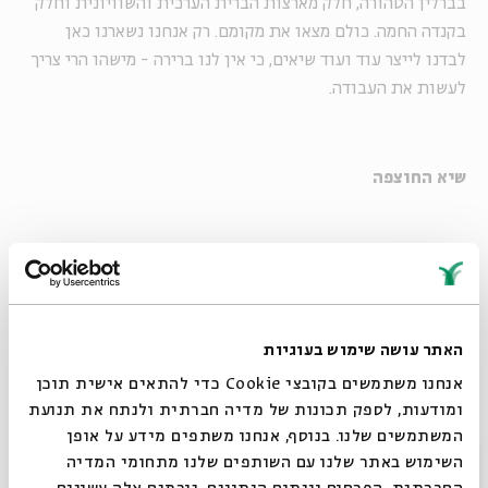
בברלין הטהורה, חלק מארצות הברית הערכית והשוויונית וחלק
בקנדה החמה. כולם מצאו את מקומם. רק אנחנו נשארנו כאן
לבדנו לייצר עוד ועוד שיאים, כי אין לנו ברירה - מישהו הרי צריך
לעשות את העבודה.
שיא החוצפה
האתר עושה שימוש בעוגיות
אנחנו משתמשים בקובצי Cookie כדי להתאים אישית תוכן
ומודעות, לספק תכונות של מדיה חברתית ולנתח את תנועת
המשתמשים שלנו. בנוסף, אנחנו משתפים מידע על אופן
סגור
השימוש באתר שלנו עם השותפים שלנו מתחומי המדיה