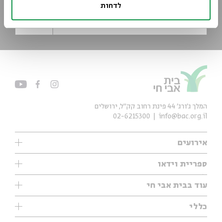
לדחות
*כתובת דוא"ל
הרשמה
המלך ג'ורג' 44 פינת רחוב קק״ל, ירושלים
02-6215300
info@bac.org.il
אירועים
עיון
ספריית וידאו
אנגלית
ילדים
שיעורי בוקר
עוד בבית אבי חי
מוזיקה
מיוחדים
תערוכות
עיון
כללי
נוער
מיוחדים
מיוחדים
צרו קשר
ספרות ושירה