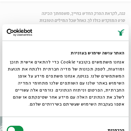
נגה, לקראת הפרק החדש בחייך, משפחתך הכינה
סרט המוקדש כולו לך. נאחל שכל המילים הטובות
והברכות ילוו אותך בדרכך החדשה והמרגשת על
ספסל הלימודים.
שיתוף
האתר עושה שימוש בעוגיות
אנחנו משתמשים בקובצי Cookie כדי להתאים אישית תוכן
Untitled
ומודעות, לספק תכונות של מדיה חברתית ולנתח את תנועת
המשתמשים שלנו. בנוסף, אנחנו משתפים מידע על אופן
בואו להשתתף ב"חגיגה של אותיות" בבית אבי חי
סגור
השימוש באתר שלנו עם השותפים שלנו מתחומי המדיה
החברתית, הפרסום וניתוח הנתונים. גורמים אלה עשויים
לשלב את הנתונים האלה עם מידע אחר שסיפקתם או שהם
עוד בבית אבי חי
אספו בעקבות השימוש שעשיתם בשירותים שלהם.
בחירת
הכרחיות