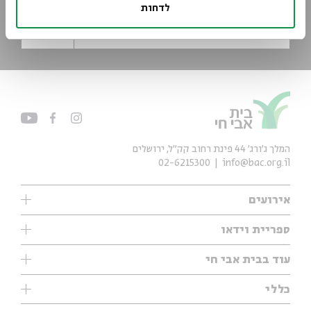
לדחות
*כתובת דוא"ל
הרשמה
המלך ג'ורג' 44 פינת רחוב קק״ל, ירושלים
02-6215300
info@bac.org.il
אירועים
עיון
ספריית וידאו
אנגלית
ילדים
שיעורי בוקר
עוד בבית אבי חי
מוזיקה
מיוחדים
תערוכות
עיון
כללי
נוער
מיוחדים
מיוחדים
צרו קשר
ספרות ושירה