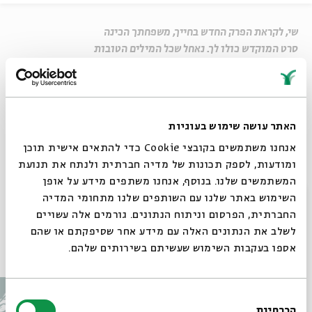
שי, לקראת הפרק החדש בחייך, משפחתך הכינה
סרט המוקדש כולו לך. נאחל שכל המילים הטובות
והברכות ילוו אותך בדרכך החדשה והמרגשת על
ספסל הלימודים.
שיתוף
האתר עושה שימוש בעוגיות
אנחנו משתמשים בקובצי Cookie כדי להתאים אישית תוכן
Untitled
ומודעות, לספק תכונות של מדיה חברתית ולנתח את תנועת
המשתמשים שלנו. בנוסף, אנחנו משתפים מידע על אופן
בואו להשתתף ב"חגיגה של אותיות" בבית אבי חי
סגור
השימוש באתר שלנו עם השותפים שלנו מתחומי המדיה
החברתית, הפרסום וניתוח הנתונים. גורמים אלה עשויים
לשלב את הנתונים האלה עם מידע אחר שסיפקתם או שהם
עוד בבית אבי חי
אספו בעקבות השימוש שעשיתם בשירותים שלהם.
בחירת
הכרחיות