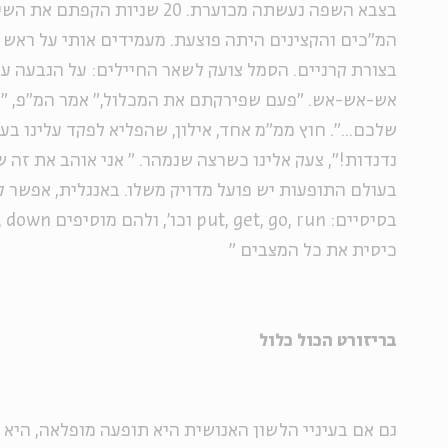
בצבא השפה נעשתה מכוערת. 20 שניות
המ"כים והקצינים היתה פוצעת. מעמידים אותי על ראש 
בצורת קרניים. הסמל צועק לשאר החיילים: על הגבעה עז
אש-אש-אש. "פעם שפירקתם את המכלול," אמר המ"פ, "ה
שלכם...". חוץ ממ"מ אחד, אילון, שהפליא לפקד עלינו בע
נדנדות!", צעק אלינו כשרצה שנמהר.
"
אני אוהב את זה 
בעולם התופעות יש פועל מדויק משלו. באנגלית, אפשר
כיסית את כל המצבים
"
בריזורט הכול כלול
גם אם בעיניי הלשון האנושית היא תופעה מופלאה, היא 