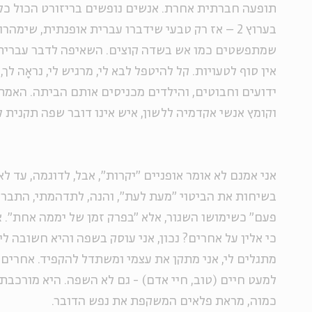
תופעה חברתית אחרת. אנשים נופשים בריזורט הכול כלול
בערוץ 2 – אז רק טבעי שידברו עברית אופנתית, שימ
שמתפשטים כמו אש בשדה קוצים. השאיפה לדבר עברית 
אין סוף לטעויות. קל להיטפל לבא לי, מרגיש לי, נראָה לך
ידועים וחבוטים, והילדים מכניסים אותם הביתה. האמ
וקומץ אנשי אקדמיה ללשון, איש אינו דובר שפה תקנית ל
אני אמנם לא אומר אופניים "יקרות", אבל, לדוגמה, עד ל
בשיחות את הביטוי "מעת לעת", והנה, לתדהמתי, התבר
פעם" כשימושו השגור, אלא "בפרק זמן של יממה אחת". א
כי אלין על אחרים? נכון, אני עוסק בשפה והיא חשובה לי
מתגלים לי, אני מתקן את עצמי ומשתדל להקפיד. אחרים א
למעט חיים (טוב, חיי אדם) - גם לא השפה. היא מורכבת, 
כמוה, מראת פלאים המשקפת את נפש הדובר.