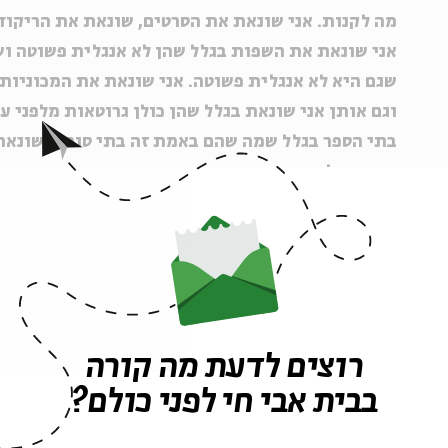
מה לקנות. אני שונאת את הסרטים, שונאת את הריקוד
אני שונאת את השפות בגלל שהן לא אנגלית פשוטה ו
שגם היא לא אנגלית פשוטה. אני שונאת את המכוניות
וגם אותן אני שונאת בגלל שהן כולן גרוטאות מלפני ע
בתי הספר בגלל שמה שהם באמת זה בתי סוהר ושונאת
אז אתה לא חופשי. אני שונאת את הזקנים ושונאת את 
הרדיו ואין טלוויזיה. והכי-הכי אני שונאת את האלים
(המונולוג הראשון של וינה אפסרה כנערה מתוך "האדמה
סלמן רושדי, הוצאת ידיעות אחרונות, 1999, תרגום: אמנון כץ ושהם סמיט).
רוצים לדעת מה קורה
במגדל בבל
בבית אבי חי לפני כולם?