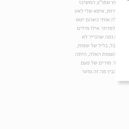
טי קיבוץ שמו"ץ, המשיכו
 במהירות; אימא שלי לאט
 שגידלה אותי כשהם יצאו
ונה שלמדתי. אילו מילים
! (קללה גסה שהנייר לא
 מגדל בבל, בליל של שפות,
. ובצד השפות האלה, היתה
 הספר. מורים של פעם.
 בכלל הבין מה זה פוטר