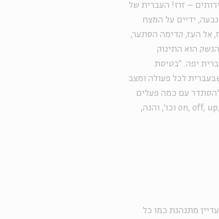
 הקפתם את השירותים – זוז! העברית של
גבעה, ידיים על המצח
, אל העז, קדימה הסתער,
נשק הוא התינוק
ברית יפה. "בטיסת
שבעברית לכל פעולה ומצב
 להסתדר עם כמה פעלים
בסיסיים: put, get, go, run וכו', ולהם מוסיפים on, off, up, down וכו', והנה,
עדיין מתנהגת כמו כל