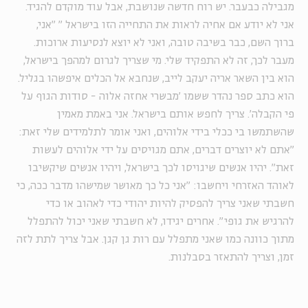
מגבילה כבעבר. יש רוח חדשה שנושבת, אבל עוד מוקדם להגיד.
אני לא יודע אם אחיה לראות את התחייה הזו בישראל
"
"אני,
ברוך השם, כבר בשיבה טובה, ואני לא יוצא לנסיעות ארוכות.
מעבר לכך, זה לא התפקיד שלי. מי שצריך לגרום למהפך בישראל,
הוא בין השאר אריה יעקב לייב, שנחבא אל הכלים איפשהו בגליל.
הוא כתב ספר נהדר ששמו 'מבשרי אחזה אלוה - סודות הגוף על
פי הקבלה'. צריך לחפש אותם בישראל. אני באמת מאמין
שהשתמשו בי ככלי בידי אלוהים, ואני אומר לתלמידים שלי זאת:
"אתם לא יוצרים דברים, אתם מגויסים על ידי אלוהים לעשות
זאת". יהיו אנשים שיגויסו לכך בישראל, ויהיו אנשים שיקשיבו
לאוהד האזרחי ויחשבו: "אני כל כך מאושר שמישהו מדבר ככה, כי
חשבתי שאני צריך להפסיק להיות יהודי כדי לאהוב או כדי
להרגיש את גופי". אחרים יגידו, לא חשבתי שאני יכול להתפלל
מתוך כוונה כמו שאני מתפלל עם רות גן קגן. אבל צריך לתת לזה
זמן, וצריך להתאזר בסבלנות.