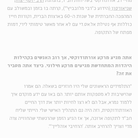
מחיי רב אורתודקסי בשליחות חב"ד, בהנהגת
הרב יוסף יצחק
שניאורסון
(הידוע כ"רבי מלובביץ'"), קרתה בו בזמן ובמשולב עם
המהפכה החברתית של שנות ה-60 בארצות הברית, וקורות חייו
כוללות אף נטילת אל.אס.די עם לא אחר מאשר טימותי לירי, דמות
מפתח של התקופה.
אתה מגיע מרקע אורתודוקסי, אך רוב האנשים בקהילות
היהדות המתחדשת מגיעים מרקע חילוני. כיצד אתה מסביר
את זה
?
"התלמידים הראשונים שלי היו חוזרים בשאלה. הם אמרו
שהישיבות לא מספקות אותם יותר. הם באו עם ידע מוקדם איך
ללמוד גמרא, אבל הם לא רצו לחיות יותר את דרך החיים
האורתודוקסית, וזה היה גם התהליך האישי שלי. הייתי שליח
חב"ד לתקופה ארוכה, אך אז הגיע הזמן שהרגשתי שהחוויה צרה
מדי וצריך להרחיב אותה. 'הרחיבי אוהלייך'".