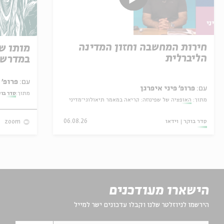
חירות המחשבה וחזון המדינה
מותו ש
הליברלית
במדרש 
עם:
פרופ' אביגדור שנאן
עם:
פרופ' פיני איפרגן
מתוך:
סדר בו
מתוך:
האופציה של שפינוזה: קריאה במאמר תיאולוגי־מדיני
סדר בוקר
וידאו
06.08.26
zoom
הישארו מעודכנים
הירשמו לניוזלטר שלנו וקבלו עדכונים ישר למייל