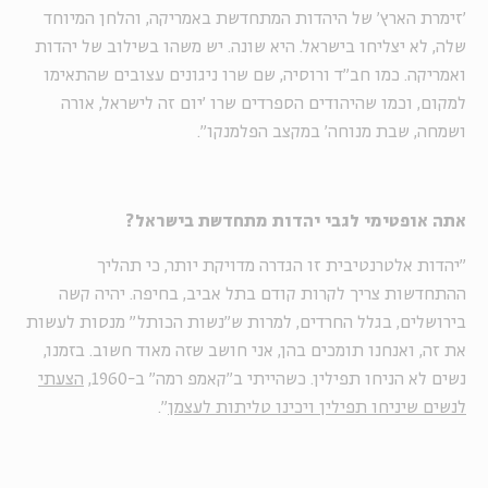
'זימרת הארץ' של היהדות המתחדשת באמריקה, והלחן המיוחד
שלה, לא יצליחו בישראל. היא שונה. יש משהו בשילוב של יהדות
ואמריקה. כמו חב"ד ורוסיה, שם שרו ניגונים עצובים שהתאימו
למקום, וכמו שהיהודים הספרדים שרו 'יום זה לישראל, אורה
ושמחה, שבת מנוחה' במקצב הפלמנקו".
אתה אופטימי לגבי יהדות מתחדשת בישראל
?
"יהדות אלטרנטיבית זו הגדרה מדויקת יותר, כי תהליך
ההתחדשות צריך לקרות קודם בתל אביב, בחיפה. יהיה קשה
בירושלים, בגלל החרדים, למרות ש"נשות הכותל" מנסות לעשות
את זה, ואנחנו תומכים בהן, אני חושב שזה מאוד חשוב. בזמנו,
נשים לא הניחו תפילין. כשהייתי ב"קאמפ רמה" ב-1960,
הצעתי
לנשים שיניחו תפילין ויכינו טליתות לעצמן
".