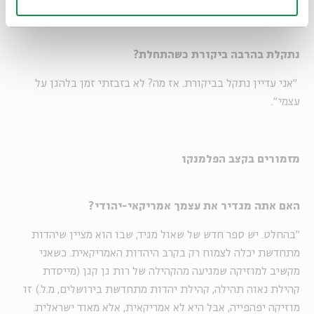
נתקלת בהרבה ביקורת כשהתחלת
?
"אני עדיין נתקל בביקורת. אז מה? לא בזבזתי זמן בלהגן על
עצמי".
מזמורים בקצב הפלמנקו
האם אתה מגדיר את עצמך אמריקאי-יהודי
?
"בהחלט. יש ספר חדש של שאול מגיד, שבו הוא מציין שיהדות
מתחדשת יכלה לצמוח רק בקרב היהדות האמריקאית. כשאני
מקשיב למוזיקה שמגיעה מהקהילה של רות גן קגן (מייסדת
קהילת נאוה תהילה, קהילת יהדות מתחדשת בירושלים, מ.ל.) זו
מוזיקה יפהפייה, אבל היא לא אמריקאית, אלא מאוד ישראלית.