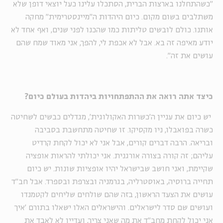
"כשהתחלנו בארצות הברית, הסתכלו עלינו כעל יוצאי דופן שלא
משתלבים בשום מקום. כיום היהדות ה"מיינסטרימית" מחקה
אותנו. כולם לובשים טליתות כמו שהכנו לפני שנים, ואף אחד לא
יודע מאיפה זה בא. אבל לא אכפת לי, להפך, אני מאוד שמח שהם
עושים את זה".
כיצד אתה רואה את ההתפתחויות ביהדות בעולם כיום
?
יש כיום את עניין ה'כשרות האקולוגית', מגדלים כבשים לשחיטה
כשרה בפואבלו, ניו מקסיקו. זו שחיטה מתחשבת בסביבה
ובריאה. הרבה דברים קורים, אבל אני לא יכול לקחת קרדיט
עליהם; זה קורה בצורה אורגנית. אני יכולתי להראות אופציה
שקיימת, ואני חושב שבישראל יהיו אופציות שונות. יש כיום
תחייה ברוסיה, באוסטרליה, בגרמניה ובצרפת ובספרד. אבל חב"ד
עושים את הצעד הראשון, בזה שהם שולחים שליחים לקטמנדו
ועושים שם סדר לישראלים. והישראלים האלו ישאלו בתורם 'איך
אני יכול לקחת מחב"ד את מה שאני צריך, ועדיין לא לאבד את