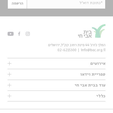
*כתובת דוא"ל
הרשמה
המלך ג'ורג' 44 פינת רחוב קק״ל, ירושלים
02-6215300
info@bac.org.il
אירועים
עיון
ספריית וידאו
אנגלית
ילדים
שיעורי בוקר
עוד בבית אבי חי
מוזיקה
מיוחדים
תערוכות
עיון
כללי
נוער
מיוחדים
מיוחדים
צרו קשר
ספרות ושירה
פודקאסטים מומלצים
ספרות ושירה
אודות
סדרות
כתבות