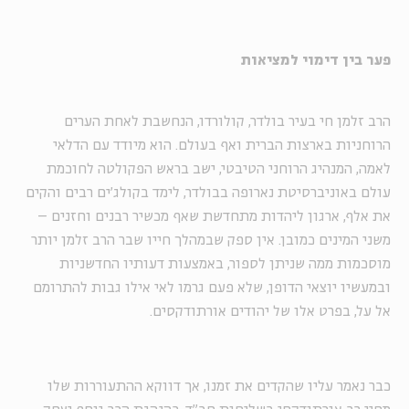
פער בין דימוי למציאות
הרב זלמן חי בעיר בולדר, קולורדו, הנחשבת לאחת הערים
הרוחניות בארצות הברית ואף בעולם. הוא מיודד עם הדלאי
לאמה, המנהיג הרוחני הטיבטי, ישב בראש הפקולטה לחוכמת
עולם באוניברסיטת נארופה בבולדר, לימד בקולג'ים רבים והקים
את אלף, ארגון ליהדות מתחדשת שאף מכשיר רבנים וחזנים –
משני המינים כמובן. אין ספק שבמהלך חייו שבר הרב זלמן יותר
מוסכמות ממה שניתן לספור, באמצעות דעותיו החדשניות
ובמעשיו יוצאי הדופן, שלא פעם גרמו לאי אילו גבות להתרומם
אל על, בפרט אלו של יהודים אורתודקסים.
כבר נאמר עליו שהקדים את זמנו, אך דווקא ההתעוררות שלו