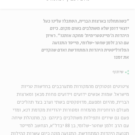
"כשהתחלנו בארצות הברית, הסתכלו עלינו כעל
יוצאי דופן שלא משתלבים בשום מקום. כיום
היהדות ה'מיינסטרימית' מחקה אותנו". ראיון
עם הרב זלמן שחטר-שלומי, מייסד התנועה
הפלורליסטית היהדות המתחדשת ואדם שהקדים
את זמנו
שיתוף
ציטוטים ופסוקים מהמקורות מתערבבים בחדשות טריות
מישראל. שמות אנשים ידועים וידועים פחות מכאן ומארצות
הברית, מהיום ומפעם, מדוסקסים בשתי וערב בצד תהליכים
מעולם הרוחניות מהמזרח ומסורות יהודיות מקדמת דנא, ומדי
פעם גם שירים ותפילות משתלבים ביניהם: כך, מתנהלת שיחה
עם הרב זלמן שחטר-שלומי, בן 88 יבדל"א, הנחשב למייסד
תנועת היהדות המתחדשת. התנועה מונה כיום עשרות קהילות