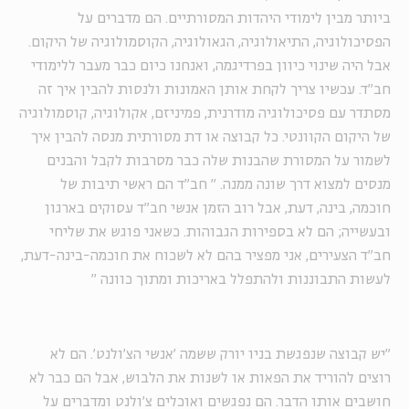
ביותר מבין לימודי היהדות המסורתיים. הם מדברים על
הפסיכולוגיה, התיאולוגיה, הגאולוגיה, הקוסמולוגיה של היקום.
אבל היה שינוי כיוון בפרדיגמה, ואנחנו כיום כבר מעבר ללימודי
חב"ד. עכשיו צריך לקחת אותן האמונות ולנסות להבין איך זה
מסתדר עם פסיכולוגיה מודרנית, פמיניזם, אקולוגיה, קוסמולוגיה
של היקום הקוונטי. כל קבוצה או דת מסורתית מנסה להבין איך
לשמור על המסורת שהבנות שלה כבר מסרבות לקבל והבנים
מנסים למצוא דרך שונה ממנה.
"
חב"ד הם ראשי תיבות של
חוכמה, בינה, דעת, אבל רוב הזמן אנשי חב"ד עסוקים בארגון
ובעשייה; הם לא בספירות הגבוהות. כשאני פוגש את שליחי
חב"ד הצעירים, אני מפציר בהם לא לשכוח את חוכמה-בינה-דעת,
לעשות התבוננות ולהתפלל באריכות ומתוך כוונה
"
"יש קבוצה שנפגשת בניו יורק ששמה 'אנשי הצ'ולנט'. הם לא
רוצים להוריד את הפאות או לשנות את הלבוש, אבל הם כבר לא
חושבים אותו הדבר. הם נפגשים ואוכלים צ'ולנט ומדברים על