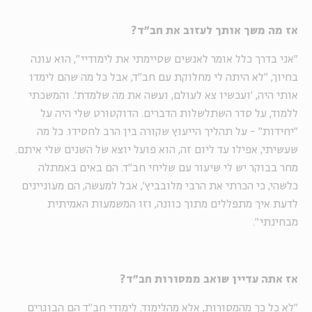
אז מה משך אותך לעזוב את חב"ד
?
"אני בדרך כלל אומר לאנשים שסיימתי את לימודיי", הוא עונה
בחיוך, "לא היתה לי מחלוקת עם חב"ד, אבל כל מה שהם לימדו
אותי היה, 'ועכשיו צא לעולם, ועשה את מה שלמדת'. והמשכתי
ללמוד, על סדר השתלשלות הדברים. הדוקטורט שלי היה על
"יחידות" - על תהליך הייעוץ שקורה בין הרב לחסידו. כל מה
שעשיתי, אפילו עד ליום זה, הוא פועל יוצא של השנים שלי איתם.
מחר בבוקר יש לי שיעור עם שליחי חב"ד. הם באים באמתלה
כלשהי, כי הכרתי את הרבי מלובביץ', אבל למעשה, הם מעוניינים
לדעת איך מתפללים מתוך כוונה, וזו המשמעות האמיתית
מבחינתי".
אז אתה עדיין שואב ממסורות חב"ד
?
"לא כל כך מהמסורות, אלא מהלימוד. לימודי חב"ד הם הבוגרים