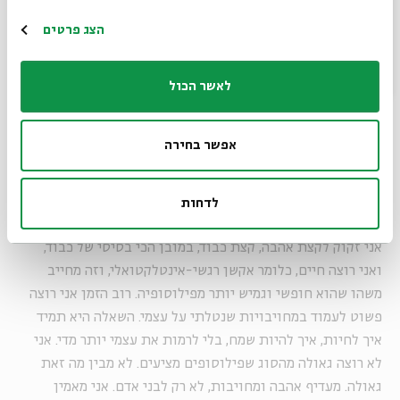
עליו זה שצריך להפסיק להתפלסף ולהתחיל לדבר, לכתוב, לחיות.
הרשמה
הצג פרטים
והבנתי שאם אני רוצה להיות נאמן לעצמי ולו – אני צריך להפסיק
עם הפילוסופיה וללכת לספרות. כשהכרתי את דני הוא לימד
אותי שיש לי עמדה פילוסופית, שאני פילוסוף מהזן הספקני, שזה
לאשר הכול
כמו להגיד: פילוסוף אנטי-פילוסופי. וגם זה עזר לי ללכת
לספרות, ולא לתיאוריה ספרותית אלא לספרות המתהווה עצמה,
אפשר בחירה
כלומר לביקורת ועריכה.
לדחות
אני זקוק לקצת אהבה, קצת כבוד, במובן הכי בסיסי של כבוד,
ואני רוצה חיים, כלומר אקשן רגשי-אינטלקטואלי, וזה מחייב
משהו שהוא חופשי וגמיש יותר מפילוסופיה. רוב הזמן אני רוצה
פשוט לעמוד במחויבויות שנטלתי על עצמי. השאלה היא תמיד
איך לחיות, איך להיות שמח, בלי לרמות את עצמי יותר מדי. אני
לא רוצה גאולה מהסוג שפילוסופים מציעים. לא מבין מה זאת
גאולה. מעדיף אהבה ומחויבות, לא רק לבני אדם. אני מאמין