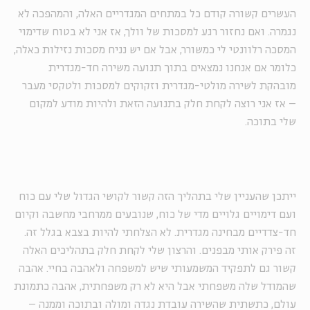
העשרים קשורה קודם כל במתחים המגדריים האלה, והמהפכה לא
נגמרה. ואם נחזור רגע למסכות של וולך, אז אני לא בטוח שדימוי
המסכה רלוונטי לי כמשורר, אבל אם יש נניח מסכות נזילות כאלה,
כלומר אם אנחנו נמצאים בתוך תנועה משירה חד-מגדרית
מובהקת לשירה מולטי-מגדרית וזקוקים למסכות ולטקסי מעבר
– אז אני רוצה לקחת חלק בתנועה הזאת ולהיות מודע למקום
שלי בתוכה.
ייתכן שהעניין שלי בתהליך הזה קשור לקושי הגדול שלי עם כוח
ועם דימויים גלויים מדי של כוח, שנובעים ממרחבי מחשבה וקיום
חד-צדדיים מבחינה מגדרית. לא הצלחתי להיות בצבא בגלל זה.
זה פירק אותי מבפנים. והרצון שלי לקחת חלק בתהליכים האלה
קשור גם לתפקיד המשמעותי שיש למשפחה ולאהבה בחיי. אהבה
שהמודל שלה משפחתי אבל היא לא רק משפחתית, אהבה כתמונת
עולם, כתשתית שהשירה עובדת נגדה ומולה ובתוכה וממנה –