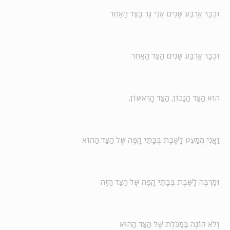
וּכְבָר אַרְבַּע שָׁנִים אֲנִי גָּר בַּצַּד הָאַחֵר
וּכְבָר אַרְבַּע שָׁנִים הַצַּד הָאַחֵר
הוּא הַצַּד הַנָּכוֹן, הַצַּד הָרִאשׁוֹן,
וַאֲנִי מְמַעֵט לָשֶׁבֶת בְּבָתֵּי קָפֶה שֶׁל הַצַּד הַהוּא
וּמַרְבֶּה לָשֶׁבֶת בְּבָתֵּי קָפֶה שֶׁל הַצַּד הַזֶּה
וְלֹא קוֹנֶה בַּמַּכֹּלֶת שֶׁל הַצַּד הַהוּא