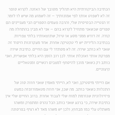
הכתיבה הביקורתית היא תהליך מסובך של האזנה. לקרוא סופר
זה לא לשפוט אותו לפי אמונותיך – זה לשמוע מה שיש לו לומר.
זו הנטייה הבסיסית שלי, והרבה פעמים הספרים הכי מעניינים הם
ספרים שכשאני מתחיל לקרוא בהם – אני לא מבין בהתחלה מה
קורה. זה דורש ממני מסע או טיול, שתוצאותיו בלתי צפויות.
בכתיבה הלירית יש לי טקטיקה אחרת. אחד מעקרונות היסוד זה
שאני לא כותב שירה. זה לא מסתדר לי עם החיים. כתיבת שירה
מפרקת אותי ואוכלת אותי. לכן רוב הזמן היא בלתי אפשרית, ואני
כותב רק כשאני מוכן להיסחף למצבים רגשיים ומנטאליים
קיצוניים.
אם הייתי מיסטיקן, ואני לא, הייתי מאמין שאני חווה סוג של
התגלות כשאני כותב. מה שכן, אני חווה מטאמורופזה כמעט
פיזיולוגית שגורמת למוח שלי לעבוד אחרת. ברוב החיים שלי אין
כתיבת שירה, כי ברגע שאני כותב הכל נהרס ומתפרק ומשהו
משתלט עלי כמו מבחוץ, ולכן יש משהו מאד לא רציף בפרסונה