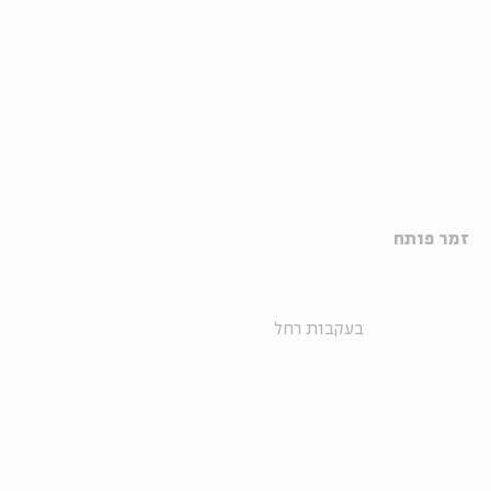
זמר פותח
בעקבות רחל