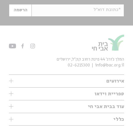
*כתובת דוא"ל
הרשמה
המלך ג'ורג' 44 פינת רחוב קק״ל, ירושלים
02-6215300
info@bac.org.il
אירועים
עיון
ספריית וידאו
אנגלית
ילדים
שיעורי בוקר
עוד בבית אבי חי
מוזיקה
מיוחדים
תערוכות
עיון
כללי
נוער
מיוחדים
מיוחדים
צרו קשר
ספרות ושירה
פודקאסטים מומלצים
ספרות ושירה