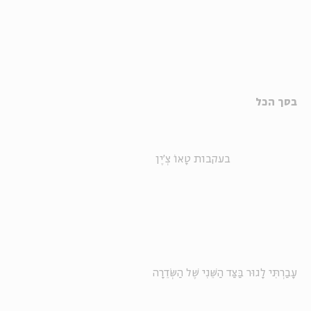
בסך הכל
בעקבות טָאוֹ צְ'יֶן
עָבַרְתִּי לָגוּר בַּצַּד הַשֵּׁנִי שֶׁל הַשְּׂדֵרָה