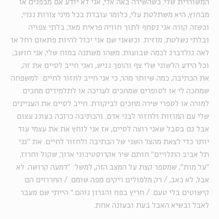
המשוררית שלי. כשהשירה באה אלי, אני לא יודע אם מבפנים או
מבחוץ, היא משתלטת עלי, כלומר עובדת בכל מיני צורות נגדי,
וכשזה קורה אני נסחף לתוך חוויה פראית מאד, בלתי צפויה
ובלתי נשלטת, מוזית. וכשאני שם אני יכול להיות פתאום רחל או
לאה גולדברג לכמה שבועות. משהו משתנה במוח שלי, אני חושב,
וכל הידע הלשוני שלי צף והופך נגיש, ואני חייב לסיים את זה,
את הכתיבה, כמה שיותר מהר, כי אני חייב לחזור לחיים: למשפחה
שמחכה לי או לסופרים שמחכים לעריכה או לתלמידים מחכים
למורה או לספרי שירה מחכים לביקורת. חייב לסיים את העניינים
שלי עם המוזות ולחזור לבני אדם. והכתיבה כרוכה בעונג עצום
אבל גם בסבל שאני רוצה לסיים, אז אני לוחץ את את עצמי עוד
יותר כדי לצאת מהצד השני של הכתיבה ולחזור לחיים. את "גני
תל אביב התלויים" חותם שיר אקרוסטיכוני ארוך, שקול וחרוז,
"על מות", שמספר קצת על המצב הזה, למשל: "דמעה קרושה. לא
אבל, לא כאב, / רק מלמולים ריקים מפה שומם. / החרוזים הם
קישוטים בלי טעם. / חריץ בפח והגרון נוהם." הייתי שם מעבר
לאבל ובשיא האבל בעת ובעונה אחת.