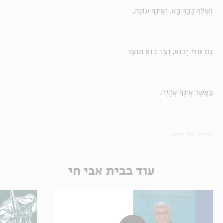
וְשֶׁלְּךָ כְּבָר בָּא, וְאֵינְךָ עוֹנֶה,
גַּם שֶׁלִּי יָבוֹא, וְעַד בּוֹא מוֹעֵד
בַּאֲשֶׁר אֵינְךָ אֶהְיֶה.
תגיות:
אלי הירש
עוד בבית אבי חי