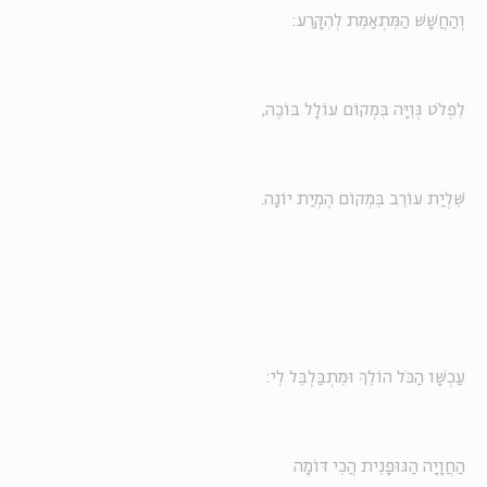
וְהַחֲשָׁשׁ הַמִּתְאַמֵּת לְהִקָּרַע:
לִפְלֹט גְּוִיָּה בִּמְקוֹם עוֹלָל בּוֹכֶה,
שִׁלְיַת עוֹרֵב בִּמְקוֹם הֶמְיַת יוֹנָה.
עַכְשָׁו הַכֹּל הוֹלֵךְ וּמִתְבַּלְבֵּל לִי:
הַחֲוָיָה הַגּוּפָנִית הֲכִי דּוֹמָה