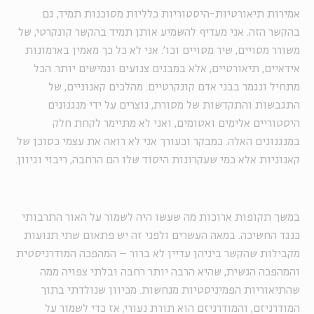
אמירות תיאורטיות-היסטוריות כלליות מסוכנות תמיד, גם
בהקשר הזה. אני מעדיף להשמיע אותן תמיד בהקשר קונקרטי, של
משורר מסויים, שיר מסויים וכו'. אני לא כל כך מאמין בארמונות
אידאיים, תיאורטיים, אלא במבנים צנועים וגמישים יותר. הכל
מתחיל ונגמר בבני אדם קונקרטיים. מהלכים קאנוניים, של
התגבשות והתקדשות של מסורת, נוצרים על ידי מנגנונים
היסטוריים אלימים ואטומים, ואני לא מתיימר לקחת חלק
במנגנונים האלה. כמבקר וכעורך אני לא רואה את עצמי כסוכן של
קאנוניות אלא כמי שעקרונות היסוד שלו הם הרחבה, ריבוי וגיוון.
במשך תקופות ארוכות מה שעשו היה לשמור על האור התרבותי
כנגד החשיכה. במאה העשרים ולפני זה יש פתאום שתי תנועות
מקבילות שהקשר ביניהן עדיין לא ברור – המהפכה המודרניסטית
והמהפכה הנשית, שהיא הרבה יותר רחבה ובלתי צפויה ממה
שהתיאוריות הפמיניסטיות מנחשות. מכיוון שנולדתי בתוך
המודרניזם, והמודרניזם הוא תורת נעורי, אז כדי לשמור על