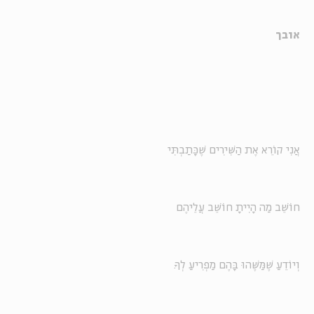
אובך
אֲנִי קוֹרֵא אֶת הַשִּׁירִים שֶׁכָּתַבְתִּי
חוֹשֵׁב מַה הָיִיתָ חוֹשֵׁב עֲלֵיהֶם
וְיוֹדֵעַ שֶׁמַּשֶּׁהוּ בָּהֶם מַפְרִיעַ לְךָ.