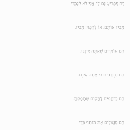
זֶה מַפְרִיעַ גַּם לִי. אֲנִי לֹא לְגַמְרֵי
מֵבִין אוֹתָם. אוֹ לְהֵפֶךְ: מֵבִין.
הֵם אוֹמְרִים שֶׁאַתָּה אֵינֶנּוּ.
הֵם נִכְתָּבִים כִּי אַתָּה אֵינֶנּוּ.
הֵם נִדְחָפִים לַמָּקוֹם שֶׁתָּפַסְתָּ.
הֵם מְנַצְּלִים אֶת מוֹתְךָ כְּדֵי