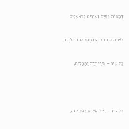
דְּמָעוֹת כַּמַּיִם וְשִׁירִים כְּרֹאשָׁנִים.
כְּשֶׁזֶּה הִתְחִיל הִרְגַּשְׁתִּי כְּמוֹ יוֹלֶדֶת,
כָּל שִׁיר – צִירֵי לֵדָה וַחֲבָלִים,
כָּל שִׁיר – עוֹד אֶצְבַּע בַּפְּתִיחָה,