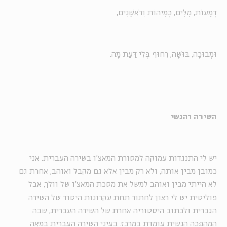
דְּמָעוֹת, מִלִּים, כְּמִיהוֹת וְרֹאשָׁנִים,
וּמְבוּכָה, בּוּשָׁה, רִחוּף בְּלִי דַּעַת מָה.
השירה והנשי
יש לי התנגדות עמוקה למסורת המאצ'ו בשירה העברית. אני
כמובן מבין אותה, ולא רק מבין אלא גם מקבל ואוהב, אחרת גם
לא הייתי מבין ואוהב למשל את מסכת המאצ'ו של וולך, אבל
פוליטית יש לי רצון לחתור תחת עקרונות היסוד של השירה
הגברית ולכתוב היסטוריה אחרת של השירה העברית, שבה
המהפכה הנשית עומדת במרכז. בעיני השירה העברית במאה