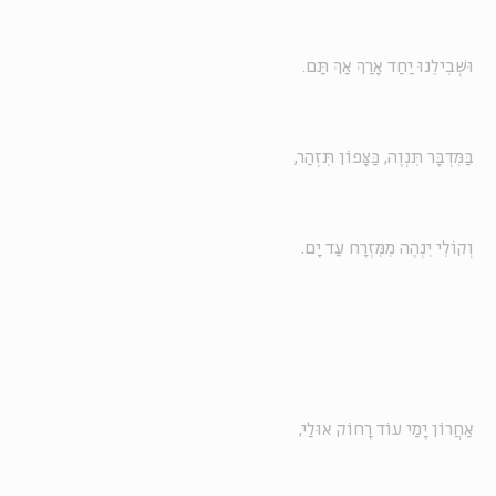
וּשְׁבִילֵנוּ יַחַד אָרַךְ אַךְ תַּם.
בַּמִּדְבָּר תִּנְוֶה, כַּצָּפוֹן תִּזְהַר,
וְקוֹלִי יִנְהֶה מִמִּזְרָח עַד יָם.
אַחֲרוֹן יָמַי עוֹד רָחוֹק אוּלַי,