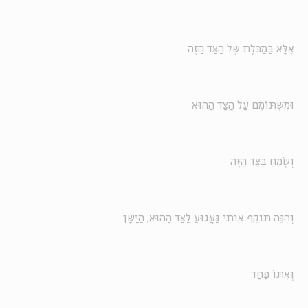
אֶלָּא בַּמַּכֹּלֶת שֶׁל הַצַּד הַזֶּה
וּמִשְׁתּוֹמֵם עַל הַצַּד הַהוּא
וְשָׂמֵחַ בַּצַּד הַזֶּה
וְהִנֵּה תּוֹקֵף אוֹתִי גַּעֲגוּעַ לַצַּד הַהוּא, הַיָּשָׁן
וְאִתּוֹ פַּחַד