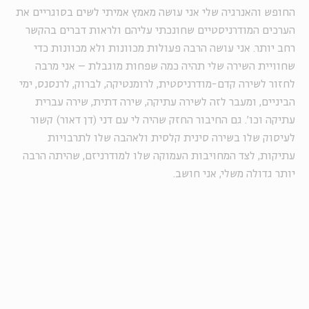
החופש והאנרגיה שלי אני עושה מאמץ אמיתי לשים בסוגריים את
הערכים המודרניסטיים שחונכתי עליהם ולראות דברים בהקשר
רחב יותר. אני עושה הרבה פעולות מכוונות ולא מכוונות כדי
שחוויית השירה שלי תהיה כמה שפחות מוגבלת – אני מרבה
לחזור לשירה קדם-מודרניסטית, לרומנטיקה, לברוק, לרנסנס, ימי
הביניים, ומעבר לזה לשירה עתיקה, שירה דתית, שירה עברית
עתיקה וכו'. גם החיבור החזק שהיה לי עם דני (דן דאור) קשור
לעיסוק שלו בשירה סינית קלסית ולאהבה שלו לתרבויות
עתיקות, לצד המחויבות העמוקה שלו למודרניזם, שהיתה הרבה
יותר גדולה משלי, אני חושב.