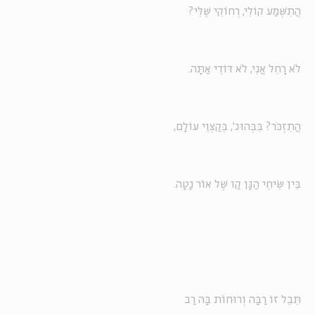
הֲתִשְׁמַע קוֹלִי, רְחוֹקִי שֶׁלִּי?
לֹא רָחֵל אֲנִי, לֹא דּוֹדִי אַתָּה.
הֲתִזְכֹּר? בִּבְּהוּג', בְּקַצְוֵי עוֹלָם,
בֵּין שִׂיחֵי הַגָּן קַו שֶׁל אוֹר נָטָה.
תֵּבֵל זוֹ רַבָּה וְרוּחוֹת בָּהּ רַב