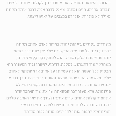
במוזה, בהשראה. השראה זאת אומרת: תן לקולות אחרים, לנשים
וגברים אחרים, חיים ומתים, צ'אנס לדבר אליך, דרכך, איתך. תקוות
גאולה לא עוזרות. אולי רק במצבים של יאוש קיצוני.
משוררים עסוקים בזיקות יסוד: כמיהה לאדם אהוב; תקווה
להריון; קינה על מת. אלה ההקשרים שלי. אין שום דבר בסיסי
יותר מהזיקות האלה, ואם יש הוא לשוני, דקדוקי, פיזיולוגי,
משחקי, קשור לתעתוע, למסכה, לדימוי, למשהו נזיל. המשורר הוא
הבסיס לכל השאר. הוא זה שמקונן על אהוב או משתוקק לאהוב
שלא נמצא או שמח באהוב שמצא. והאהוב יכול להיות בן. בת. אב.
אם. אח. אחות. זר. קרוב. אלוהים. הממד הרפלקסיבי הוא לא
פילוסופי, אלא קשור לכך שכשאתה שר את שיר האהבה שלך
אינספור קולות אחרים שרים איתך ולצידך את שיר האהבה שלהם.
להיות משורר זה לתת חיים חדשים למה שנתפס כבנאלי
וטריוויאלי. להפוך אותו לחי. קיים. מותר. זכור. מהדהד.