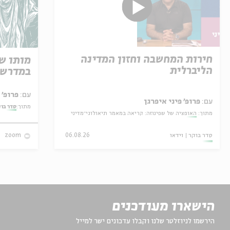
חירות המחשבה וחזון המדינה
מותו ש
הליברלית
במדרש 
עם:
פרופ' אביגדור שנאן
עם:
פרופ' פיני איפרגן
מתוך:
סדר בו
מתוך:
האופציה של שפינוזה: קריאה במאמר תיאולוגי־מדיני
סדר בוקר
וידאו
06.08.26
zoom
הישארו מעודכנים
הירשמו לניוזלטר שלנו וקבלו עדכונים ישר למייל