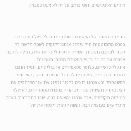
החיים האינטימיים. ואני כותב על זה לא מעט כמבקר.
תפיסות היסוד של המסורת הספרותית בכלל ושל המודרניזם
בפרט מתמוטטות מול עינינו. אנחנו זקוקים לשפה חדשה. זה
קשור למהפכה הנשית. השירה חוזרת ליסודות שלה, וקשה להרבה
אנשים עם זה, כי על פי המסורת מרחבי משמעות
אינטלקטואליים, כלומר מטאפיזיים או פוליטיים, תמיד הובנו
כמרחבים גבריים, שאמורים להיבדל מהמרחב הנשי, האינטימי,
המשפחתי. וכשאנחנו רוצים לחזור ולמזג את שני המרחבים עם
קצת פחות נוקשות מגדרית, קורה בהכרח משהו חדש. לא שלא
היו לזה תקדימים, אבל אנחנו נמצאים ברגע שבו התהליכים האלה
מתרחשים בעוצמה רבה, וקשה לזהות ולנסח את זה.