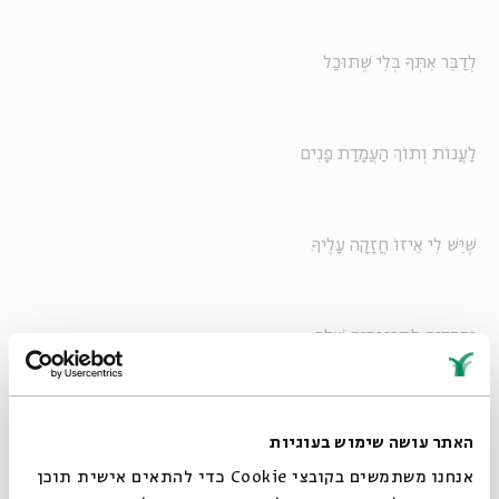
לְדַבֵּר אִתְּךָ בְּלִי שֶׁתּוּכַל
לַעֲנוֹת וְתוֹךְ הַעֲמָדַת פָּנִים
שֶׁיֵּשׁ לִי אֵיזוֹ חֲזָקָה עָלֶיךָ.
וְהַהֵדִים לַתַּרְגּוּמִים שֶׁלְּךָ
מִסִּינִית – זֶה בִּכְלָל מְעַצְבֵּן.
האתר עושה שימוש בעוגיות
אנחנו משתמשים בקובצי Cookie כדי להתאים אישית תוכן