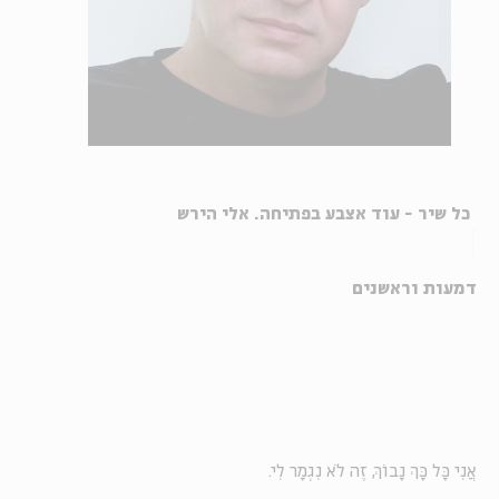
כל שיר - עוד אצבע בפתיחה. אלי הירש
דמעות וראשנים
אֲנִי כָּל כָּךְ נָבוֹךְ, זֶה לֹא נִגְמָר לִי.