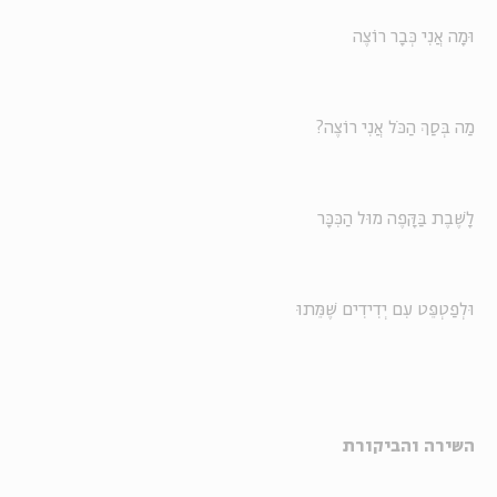
וּמָה אֲנִי כְּבָר רוֹצֶה
מַה בְּסַךְ הַכֹּל אֲנִי רוֹצֶה?
לָשֶׁבֶת בַּקָּפֶה מוּל הַכִּכָּר
וּלְפַטְפֵּט עִם יְדִידִים שֶׁמֵּתוּ
השירה והביקורת