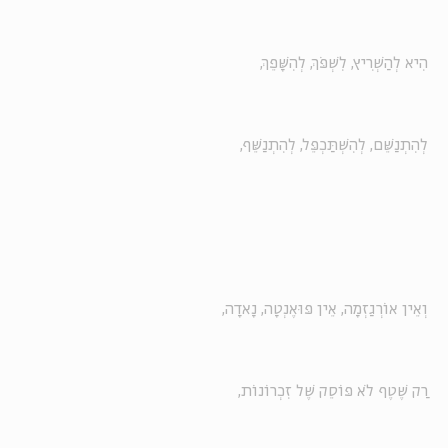
הִיא לְהַשְׁרִיץ, לִשְׁפֹּךְ, לְהִשָּׁפֵךְ,
לְהִתְנַשֵּׁם, לְהִשְׁתַּכְפֵּל, לְהִתְנַשֵּׁף,
וְאֵין אוֹרְגַזְמָה, אֵין פּוּאֶנְטָה, נָאדָה,
רַק שֶׁטֶף לֹא פּוֹסֵק שֶׁל זִכְרוֹנוֹת,