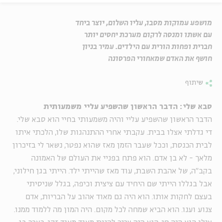
מושפע עמוקות מסבו, עליו השלום, יוצר ביחד
עם אשתו ומנסה לרקום מערכת יחסים יותר
חברית ופחות הורית עם הילדים. עמיר בניון
חושף את האדם שמאחורי הפרסונה
שיתוף
סבא שלי: הדבר הראשון שהשפיע עליי משמעותית
הדבר הראשון שהשפיע עליי והיה משמעותי בחיי הוא סבא שלי.
די גדלתי אצלו בבית. עקבתי אחרי ההתנהגות שלו, הלכתי איתו
לבית הכנסת, וככל שעבר הזמן מאז שהוא נפטר, נשאר לי בזיכרון
מלאך - לא בן אדם. הוא פתח בפניי את העולם של האמונה
בקב"ה, של אהבת השבת, עוד מאז שהייתי ילד. הייתי בגן חילוני,
אבל בגללו הייתי שם היחיד עם ציצית וכיפה, בגלל שניסיתי
בעצם לחקות אותו. הוא היה גם מאוד אהוב על הבריות, אדם
צנוע וענו. הוא הביא שמחה לכל מקום. היה המון מה ללמוד ממנו.