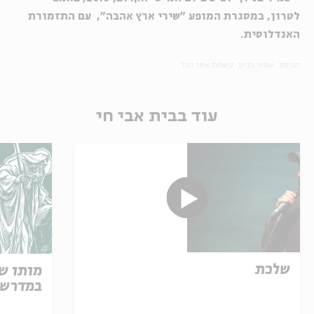
לטרון, במסגרת המופע "שירי ארץ אהבה", עם התזמורת
האנדלוסית.
תגיות:
עמיר בניון
ניצחת אתי הכל
עוד בבית אבי חי
שלכת
מותו ש
במדרש 