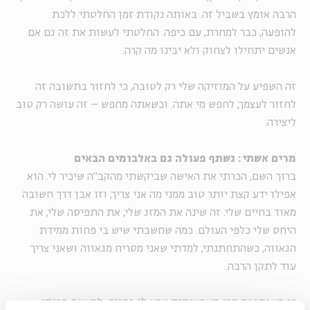
הרבה אומץ בשביל זה. באותה נקודת זמן החלטתי ללכת
להופעה, כבר למחרת, עם כיפה. החלטתי לעשות את זה גם אם
אנשים יתחילו לצחוק ולא יבינו מה קרה.
זה השפיע על המוזיקה שלי רק לטובה, כי לחזור בתשובה זה
לחזור לעצמך, לחפש מי אתה. וכשאתה מחפש – זה עושה רק טוב
ליצירה.
מרים אשתי: נשתף פעולה גם באלבומים הבאים
ברוך השם, הכרתי את האישה שביקשתי מהקב"ה שיכיר לי. הוא
אפילו ידע קצת יותר טוב ממני מה אני צריך, וזו אבן דרך חשובה
מאוד בחיים שלי. זה שינה את המזג שלי, את התפיסה שלי, את
היחס שלי כלפי העולם. כמה שחשבתי שיש בי פחות ממידת
הגאווה, כשהתחתנתי, למדתי שאני מסריח מגאווה ושאני צריך
עוד לתקן הרבה.
זו השותפות הכי משמעותית שיש לי בחיים. למעשה, זכיתי