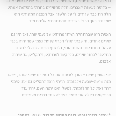
כתיבה לאמנים שונים, והתחשק לי להתפרק על שירים שאני אוהב
– כלומר, לעשות קאברים. חלק מהשירים בחרתי בהמלצת אשתי,
חלק היו כבר שגורים לי על הלשון, אבל המכנה המשותף הוא
שמדובר בסך הכול בשירים שהתחברתי אליהם מיד.
האמת היא שבהתחלה רציתי פרויקט של נעמי שמר, ואז היו גם
שירים אחרים, וחשבתי 'אולי הפרויקט של נעמי שמר יהיה בפני
עצמו'. התחבטתי והתחבטתי, ולבסוף מרים עזרה לי לחשוב.
החלטנו לבחור שירים, בלי קשר לפרויקט, ולהקליט, עד שיהיה
אלבום.
אני מאמין שאם אצטרך לעשות את כל השירים שאני אוהב, ייצאו
מזה שישה-שבעה אלבומים. הייתי רוצה להקליט גם את 'סימני
דרך' ואת 'כל החלומות', למשל, ואם ירצה השם, יהיו עוד
פרויקטים כאלה. אני תמיד בעד לעשות דברים מעניינים.
* עמיר בניון יופיע ביום חמישי הקרוב, 20.6, באמפי