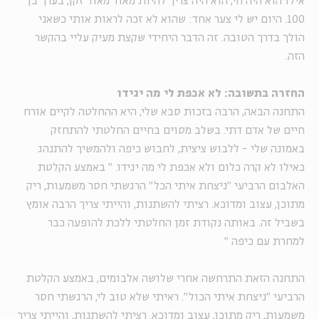
אילו הוא היה חי, הוא היה צריך להיות מאוד מאוד זקן, בערך בן
100. היום יש לי צער אחד: שהוא לא זכה לראות אותי כשאני
הולך בדרך הטובה. זה הדבר היחידי שקצת מעיק עליי בהקשר
הזה.
החזרה בתשובה: לא אכפת לי מה יגידו
התחנה הבאה, הרבה בזכות סבא שלי, היא ההחלטה לקיים אורח
חיים של אדם דתי. בשלב מסוים בחיים החלטתי להתחזק
באמונה שלי - ללבוש ציצית, לחבוש כיפה ולהמשיך להתנהג
כאילו לא קרה כלום ולא אכפת לי מה יגידו.
"
באמצע הקלטת
האלבום הרביעי "ניצחת איתי הכל" הרגשתי חסר משמעות, ריק
מתוכן, עצוב ומדוכא. רציתי להשתנות, והייתי צריך הרבה אומץ
בשביל זה. באותה נקודת זמן החלטתי ללכת להופעה כבר
למחרת עם כיפה
"
התחנה הזאת התרחשה אחרי שלושה אלבומים, באמצע הקלטת
הרביעי "ניצחת איתי הכול". ראיתי שלא טוב לי, הרגשתי חסר
משמעות, ריק מתוכן, עצוב ומדוכא. רציתי להשתנות, והייתי צריך