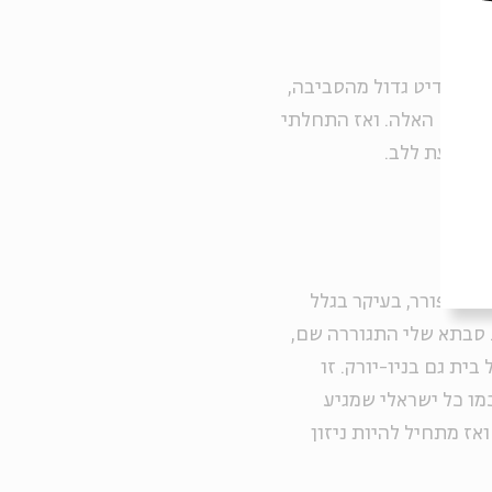
לתי קרדיט גדול מהסביבה,
וימים האלה. ואז התחלתי
א נוגעת ללב.
 להתפורר, בעיקר בגלל
. סבתא שלי התגוררה שם,
ית גם בניו-יורק. זו
מו כל ישראלי שמגיע
אז מתחיל להיות ניזון