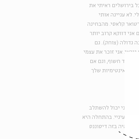
ל בירושלים ראיתי את
. לא עניינה אותי
פרטואר קלאסי. מהבחינה
אני דווקא קרוב יותר
גדולה (צוחק). גם
וראי. אני זוכר את עצמי
י מאוד חשוף, וגם אם
שה שהאינטימיות שלך
"
תי שאני יכול להשתלב
כרת בעיניי. בהתחלה היא
פול. היה בזה דיסוננס