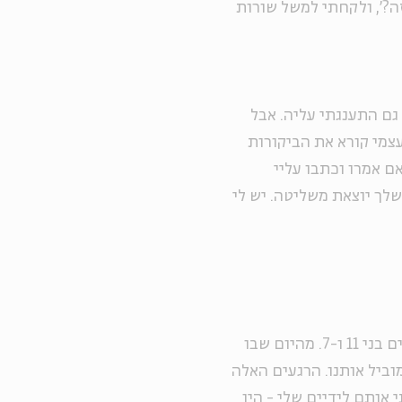
?', ולקחתי למשל שורות
גם התענגתי עליה. אבל
עצמי קורא את הביקורות
ם אמרו וכתבו עליי
לך יוצאת משליטה. יש לי
אני ואביטל אשתי נשואים כבר 12 שנים, והורים לשני בנים בני 11 ו-7. מהיום שבו
מוביל אותנו. הרגעים האלה
אותם לידיים שלי - היו