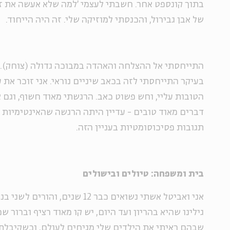
בתוך קונספט אחר. חשבתי לעצמי 'למה שלא אעשה את זה
של אבן גבירול, והכנסתי למוזיקה שלי. זה היה הייחוד.
התייחסתי אל ההצלחה והאהדה במבוכה גדולה (צוחק). 
בעיקר התייחסתי לזה בכאב שיניים נוראי. אני זוכר את 
הטובות עליי, וחש פשוט כאב. הרגשתי מאוד חשוף, וגם א
דברים מאוד טובים - עדיין היתה הרגשה שהאינטימיות ש
תגובות פסיכוסומטיות בעניין הזה.
בית ומשפחה: טיולים ובישולים
גילינו שהיא בהריון ועד היום, יש קו מאוד רציף וברור ש
שבהם ראיתי את הילדים שלי מגיחים לעולם, וכשקיבלתי 