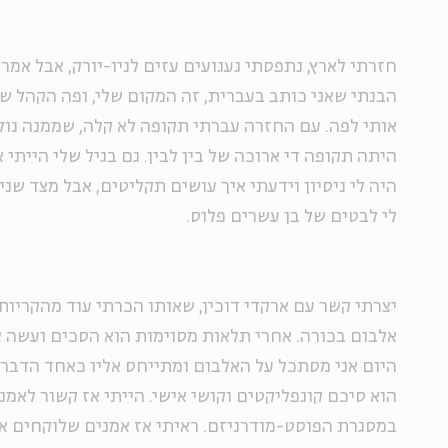
חזרתי לארץ, נתפסתי געגועים עזים לניו-יורק, אבל אמרתי
הבנתי שאני כותב בעברית, זה המקום שלי, ופה הקהל ש
אותי לפה. עם החזרה עברתי תקופה לא קלה, שממנה נולד 
היתה תקופה די ארוכה של בין לבין. גם בגיל שלי הייתי
לי לבטים של בן עשרים פלוס.
יצרתי קשר עם ארקדי דוכין, שאותו הכרתי עוד מהקריות,
אלבום בכורה. אחרי תלאות מסוימות הוא הסכים ועשה א
היום אני מסתכל על האלבום ומתייחס אליו כאחד הדברי
הוא סיכם קונפליקטים וקושי אישי. הייתי אז קשור לאמנו
במסגרת הפוסט-מודרניזם. ראיתי אז אמנים שלוקחים אימ