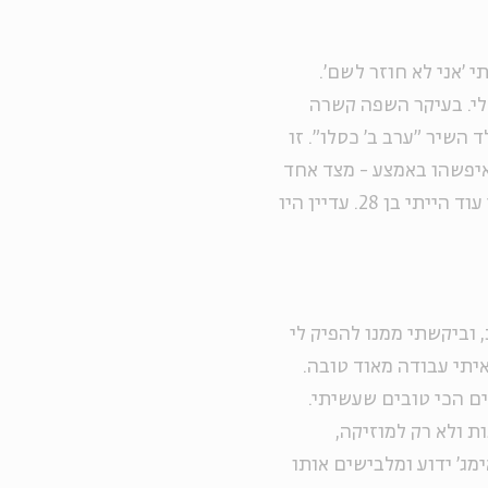
 'אני לא חוזר לשם'.
לי. בעיקר השפה קשרה
השיר "ערב ב' כסלו". זו
 איפשהו באמצע - מצד אחד
היה לי ניסיון וידעתי איך עושים תקליטים, אבל מצד שני עוד הייתי בן 28. עדיין היו
 וביקשתי ממנו להפיק לי
יתי עבודה מאוד טובה.
ם הכי טובים שעשיתי.
ת ולא רק למוזיקה,
ג' ידוע ומלבישים אותו