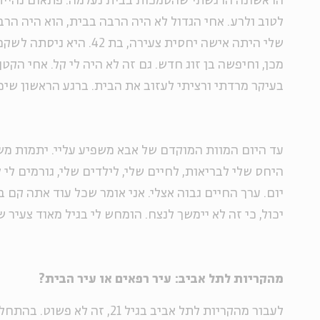
הראשונה הרגשתי שהסמכות בבית נעלמה. פתאום נהייתי 
לטוב ולרע. אחי הגדול לא היה הרבה בבית, הוא היה הרב
שלי היתה אישה יחסית צעירה, בת
מכן, וחיפשה בן זוג חדש. גם זה לא היה לי קל. אחי הקטן
בעיקר מרדתי ורציתי לעזוב את הבית. ברגע הראשון שיכולתי, בגיל 17 
עד היום המוות המוקדם של אבא משפיע עליי. יתמות מש
היחס שלי לבריאות, לחיים שלי, לילדים שלי, גורמים לי 
יום. ערך החיים גבוה אצלי. אני אומר שכל עוד אתה קם
יכול, כי זה לא יימשך לנצח. הומחש לי בגיל מאוד צעיר 
מהקריות לתל אביב: עיר רפאים או עיר הבית?
לעבור מהקריות לתל אביב בגיל 21, ז