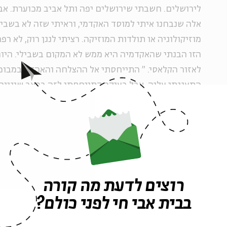
לירושלים. חשבתי שירושלים יפה ותל אביב מכוערת. אב
אלה שנבחנו איתי למוסד האקדמי, וראיתי שזה לא בשבילי
מוזיקולוגיה או תולדות המוזיקה. רציתי לנגן רוק, לא ר
הזו הבנתי שהאקדמיה היא ממש לא המקום בשבילי. היום 
לאזור הקלאסי.
"
התייחסתי אל ההצלחה והאהדה במבוכה 
התענגתי עליה. אבל בעיקר התייחסתי לזה בכאב שיניים נ
קורא את הביקורות הטובות עליי, וחש פשוט כאב. הרגשת
אמרו וכתבו עליי דברים מאוד טובים - עדיין היתה הרג
יוצאת משליטה. יש לי תגובות פסיכוסומטיות בעניין הזה
בתל אביב קיבלו אותי יפה. התחברתי למוזיקאים והרגש
רוצים לדעת מה קורה
בבית ספר רימון. בהתחלה העיר הגדולה היתה מאוד מנו
בבית אבי חי לפני כולם?
נראתה לי עיר רפאים, כולל בתים ישנים באלנבי, מטים לי
שמאוד בלט לי בהתחלה.