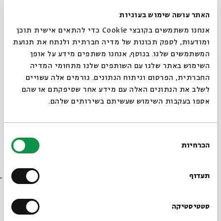
הוספת פ לחיוך האינטרנטי. נסו לבטא זאת: פחחחח. הכול ברור,
האתר עושה שימוש בעוגיות
לא?
אנחנו משתמשים בקובצי Cookie כדי להתאים אישית תוכן
ומודעות, לספק תכונות של מדיה חברתית ולנתח את תנועת
המשתמשים שלנו. בנוסף, אנחנו משתפים מידע על אופן
סגור
השימוש באתר שלנו עם השותפים שלנו מתחומי המדיה
החברתית, הפרסום וניתוח הנתונים. גורמים אלה עשויים
לשלב את הנתונים האלה עם מידע אחר שסיפקתם או שהם
אספו בעקבות השימוש שעשיתם בשירותים שלהם.
בחירת
הכרחיות
הסכמה
רוצים לדעת מה קורה
בבית אבי חי לפני כולם?
תעדוף
הרשמו לניוזלטר שלנו
סטטיסטיקה
Thinkstock. LOL