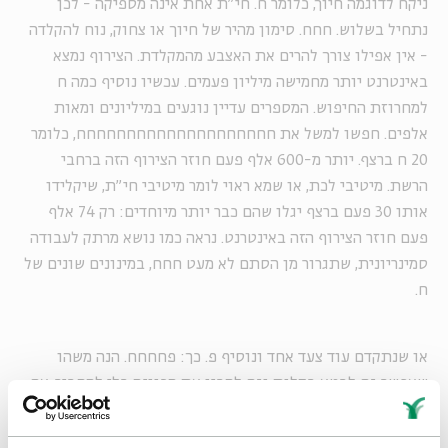
ניקח לדוגמה חיוך, כלומר ח. חי"ת אחת אינה מספיקה - לכן
נתחיל בשלוש. חחח. סימון מהיר של חיוך או צחוק, נוח להקלדה
- אין אפילו צורך להרים את האצבע מהמקלדת. הצירוף נמצא
באינטרנט יותר מחמישה מיליון פעמים. עכשיו נוסיף כמה ח
למחרוזת החיפוש. המספרים עדיין נוגעים במיליונים ומאות
אלפים. חפשו למשל את חחחחחחחחחחחחחחחחחחחח, כלומר
20 ח ברצף. יותר מ-600 אלף פעם חוזר הצירוף הזה ברחבי
הרשת. מיטיבי לכת, או שמא ראוי לומר מיטיבי חי"ת, שיקלידו
אותו 30 פעם ברצף יגלו שהם כבר יותר מיוחדים: רק 74 אלף
פעם חוזר הצירוף הזה באינטרנט. נראה כמו נושא מרתק לעבודה
סמינריונית, שתגרור מן הסתם לא מעט חחח, במינונים שונים של
ח.
או שנתקדם עוד צעד אחד ונוסיף פ. כך: פחחחח. הנה משהו
שאפשר גם לבטא בקלות וגם להבין את הכוונה בלי להסביר. אם
לאסקימוסים יש עשרות מילים לתאר שלג, הרי שלעברית
האינטרנטית יש דרך אחת, מרובת גוונים וחי"תים, ועיקרה