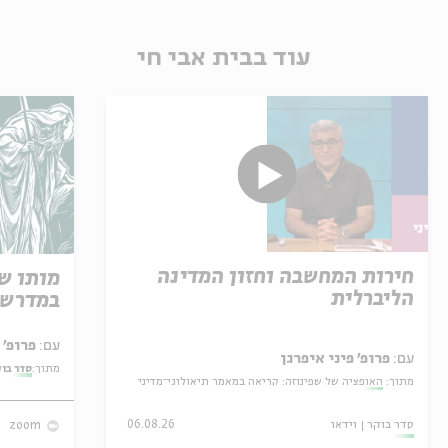
עוד בבית אבי חי
חירות המחשבה וחזון המדינה
מותו ש
הליברלית
במדרש 
עם:
פרופ' אביגדור שנאן
עם:
פרופ' פיני איפרגן
מתוך:
סדר בו
מתוך:
האופציה של שפינוזה: קריאה במאמר תיאולוגי־מדיני
סדר בוקר
וידאו
06.08.26
zoom