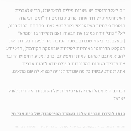
"
ם לאסקימוסים יש עשרות מילים לתאר שלג, הרי שלעברית
האינטרנטית יש דרך אחת, מרובת גוונים וחי"תים, ועיקרה
הוספת פ לחיוך האינטרנטי. נסו לבטא זאת: פחחחח. הכול ברור,
לא?
"
גוגל זיהה כמובן את הבעיה, ואם תקלידו בו "טמקא"
(ובעצם, כל ביטוי שנכתב בשפה הפוכה. נסו לפענח בעזרתו את
הטקסט הקריפטי באותיות לטיניות שבפסקה הקודמת), הוא יידע
להביא אתכם למקום שאותו חיפשתם. כן כן, מנוע החיפוש הדובר
את מרבית השפות המדוברות בעולם יודע לזהות עברית
אינטרנטית. עכשיו כל מה שנותר לנו זה למצוא לה שם מתאים.
הכותב הוא מנהל המדיה הדיגיטלית של הסוכנות היהודית לארץ
ישראל
בואו להיות חברים שלנו בעמוד הפייסבוק של בית אבי חי
תגיות:
דעות
עברית מקוונת
עברית אינטרנטית
גדי שמשון
תקשורת ברשת