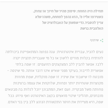
תחילה היה החחח: סימון מהיר של חיוך או צחוק.
כשצירפו אליו פ', הוא נהפך לפחחח, משהו שלא
צריך להסביר. גדי שמשון על האבולוציה של
האלפבית ברשת
שיתוף
נעים להכיר, עברית אינטרנטית: עגה נפוצה המתאפיינת ביכולתה
להרתיח בקלות מורים ללשון או כל מי שעברית תקנית יקרה
ללבו. אפשר להבין ללב המצקצקים הזועפים: זו שפה בלתי
אפשרית לדיבור, בעיקר מפני שאיש אינו דובר אותה. מי שינסה -
מובטח לו שישבור את שיניו. זו שפה מוקלדת, שפת מחוות
מקוצרות שטחיות יותר ופחות, שלוקחת את עצמה ברצינות
פחותה משל מבקריה. ועם זאת, המתבונן יוכל לגלות בה מבטאים
מובחנים, תהליכי שינוי מואצים בקצב האינטרנט ואף פיוט. ככל
שפה, היא מציירת את חוסר התקשורת הנוגע ללב בין בני האדם.