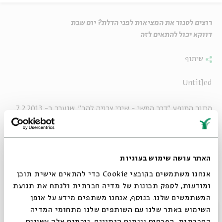
רוצים לסגור את המציאות לפני הדלת? יום שבת
דווקא יכול להתאים לזה
שיתוף
Untitled
מתוך המופע
"דרך המשי - שירי צרויה להב", שנערך ב- 7.2.2013
נעמיד פני יתומים,
נחצה את הגדר,
האתר עושה שימוש בעוגיות
נשכב בעשבים הלוחשים,
נישן ונתעורר,
אנחנו משתמשים בקובצי Cookie כדי להתאים אישית תוכן
נישן ונתעורר.
ומודעות, לספק תכונות של מדיה חברתית ולנתח את תנועת
המשתמשים שלנו. בנוסף, אנחנו משתפים מידע על אופן
הבית צף על מים גועשים.
סגור
השימוש באתר שלנו עם השותפים שלנו מתחומי המדיה
ואת המציאות נסגור מאחורי הדלת.
החברתית, הפרסום וניתוח הנתונים. גורמים אלה עשויים