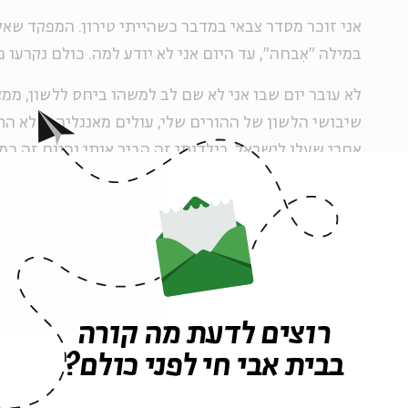
אני זוכר מסדר צבאי במדבר כשהייתי טירון. המפקד שא
במילה "אִבחה", עד היום אני לא יודע למה. כולם נקרעו 
לא עובר יום שבו אני לא שם לב למשהו ביחס ללשון, ממצ
אחרי שעלו לישראל. בילדותי זה הביך אותי והיום זה כמו
במיוחד גלויות שנשלחו מטיולים בעולם שבהן אבא שלי מ
הקלישאה "לכתוב כיתה עם שבע שגיאות". הוא באמת כת
היום הגילוי היומיומי הוא השפה של הבנות שלי, בנות ח
שזה מרתק לראות איך הן בונות, ממציאות, משבשות ומבי
הבת שלי הסתכלה על איש שעובר ברחוב ואמרה, "אבא, ה
רוצים לדעת מה קורה
כָּנָס." חקירה מאומצת פירשה את כוונתה – היתה לו כי
שהולך לבית כנסת נקרא כָּנָס. אני אוהב לאמץ את השיב
בבית אבי חי לפני כולם?
שהרבה הורים טוענים שחובה לתקן כל טעות כדי שלא תש