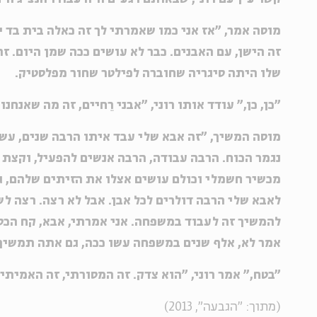
מוסה אמר, "אז אני כמו שאמרתי לך זה כאלה בית בד י
זה הישן, עם האבנים. כבר לא עושים ככה שמן היום. ז
שלו היתה סיגריה שחוברה לפילטר שחור מפלסטיק.
"כן, כן," עודד אותו רוני, "אבני רֵחיים, זה מה שאנחנו
מוסה המשיך, "זה אבא שלי עבד איתו הרבה שנים, עשה
נגמר הכוח. הרבה עבודה, הרבה אנשים להפעיל, וקצת 
מכשיר חשמלי וכולם עושים אצלו את הזיתים שלהם, גם
לאבא שלי הרבה דולרים לכל אבן. אבל לא רצה. רצה לש
להמשיך זה לעבוד במשפחה. אני אמרתי, אבא, קח הכס
אמר לא, אלף שנים במשפחה עשו ככה, גם אתה תמשיך 
"בטח," אמר רוני, "הוא צדק. זה המסורתי, זה האמיתי.
(מתוך: "הגבעה", 2013)