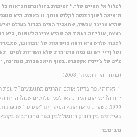
לצלול אל החיים שלך." הטיפות בהולוגרמה נראות כל 
מוציאה לשון ומנסה לקלוט אותן. נו באמת, היא מנענ
שהיא צריכה עכשיו, שתאגיד המים הגדול בעולם יציע 
בעצם, אולי זה באמת מה שהיא צריכה לעשות, היא חו
לצפון שלוש היא רואה פרסומות של גוֹבּוֹגוֹבּוֹ, שמבט
ושל וִיזִי. יש גם כמה פרסומות שלא קשורות למים: ת
צ'יפ של צָ'יינִיז אקספרס. בסוף היא נשברת, מנמיכה, 
(מתוך "הידרומניה", 2008)
"
לאיזה שפה בדיוק אותם טהרנים מתגעגעים? לשפת הת
יהודה? ימי קום המדינה או לפני שלושים שנה? הדיון ה
1999, כשערכתי את קובץ הסיפורים "אוטוטו" שבעקבותי
בעיתונים בין רוביק רוזנטל לבין כמה מהכותבים בקובץ. 
גובוגובו