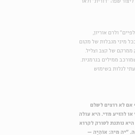
ליצור שפה "דורית" ולאו
יים" ולרם אוריון,
ל מיני מגבלות של מקום
 ממרקם של קצב וצליל.
מורכב ממילים בגרמנית.
עתי לגלות בשימוש
ף אם לא רוצים לשלם
ו להזיע מדי. היא עולה
היא נותנת לסורק לקרוא
"יה מיה: אוֹהִיָה –