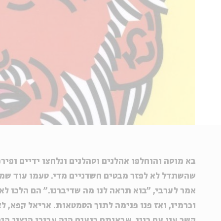
בא מוסה והוחלפו אהלנים וסהלנים ונלחצו ידיים ופיר
שהשתדל לא לפזר מבטים חשדניים מדי. טעמו עוד שמן 
אמר לערבי, "בוא תראה לנו מה שדיברנו." הם הלכו לא
וכרמיו, ואז פנו פנימה לתוך הסמטאות. אריאל קפא, ל
קשר עין עם רוני, שבאותם רגעים היה עבורו הנציג היח