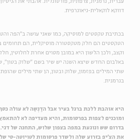
עברית, גרמנית, צרפתית, פורטוגלית. אהבתי את הניסיון 
דווקא לוקאלית-גיאוגרפית.
בכתיבת טקסטים למוסיקה, כמו שאני עושה ב"הפה והטלפ
הטקסטים הם חלק מטקסטורה מוסיקלית, הם תחומים בכ
וקצב, ולכן הלשון היא במובן מסוים אחרת לחלוטין, חלק
באלבום החדש שיצא השנה יש שיר בשם "שלוק בטון", ש
שתי המילים בפזמון, שלוק ובטון, הן שתי מילים שהופת
בגרמנית.
היא אוהבת ללכת ברגל בעיר אבל הדֶנְשַה לא עולה כס
ומוכנים לצפות בפרסומות, והיא מעדיפה לא להתאמץ א
בדרום שש ונוגעת במפה בצפון שלוש, התחנה של דגי. 
את הצ'יפ בזרוע שלה ולשדר פרסומות לטויוטה-סי שלה. 