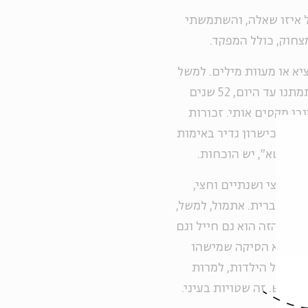
ל איזו שאלה, והשתמשתי
מצחוק, כולל המפקד.
יא או מעוות מילים. למשל
שיבושי הלשון של ההורים שלי, עולים מאנגליה, שלא התמתנו עד היום, 52 שנים
בן מקסים אותי. זכורות
פגין כישרון נדיר באימות
ב "קטא", יש הוכחות.
מש וחצי ושנתיים וחצי,
נות עברית. אתמול, למשל,
איש הזה הוא גם חייל וגם
פה, והיא הסיקה שמישהו
ושים של הילדות, למרות
תרש. זה שטויות בעיני.