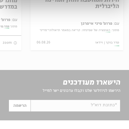
חירות המחשבה וחזון המדינה
מותו ש
הליברלית
במדרש 
עם:
פרופ' אביגדור שנאן
עם:
פרופ' פיני איפרגן
מתוך:
סדר בו
מתוך:
האופציה של שפינוזה: קריאה במאמר תיאולוגי־מדיני
סדר בוקר
וידאו
06.08.26
zoom
הישארו מעודכנים
הירשמו לניוזלטר שלנו וקבלו עדכונים ישר למייל
*כתובת דוא"ל
הרשמה