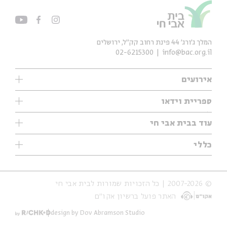
המלך ג'ורג' 44 פינת רחוב קק״ל, ירושלים
02-6215300
info@bac.org.il
אירועים
עיון
ספריית וידאו
אנגלית
ילדים
שיעורי בוקר
עוד בבית אבי חי
מוזיקה
מיוחדים
תערוכות
עיון
כללי
נוער
מיוחדים
מיוחדים
צרו קשר
ספרות ושירה
פודקאסטים מומלצים
ספרות ושירה
אודות
סדרות
כתבות
© 2007-2026 | כל הזכויות שמורות לבית אבי חי
הצהרת נגישות
אירועי עבר
קצה הקרחון
האתר פועל ברשיון אקו״ם
תנאי שימוש והצהרת פרטיות
אירועים בירושלים
על הדרך
חנות
ילדים
design by Dov Abramson Studio
מפלגת המחשבות
מוזיקה