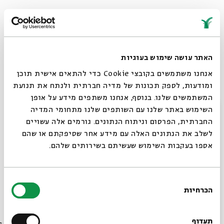
כל האור מזמן הלך לו,
האתר עושה שימוש בעוגיות
אל תלכי פתאום גם את.
בואי אמא, בואי אמא,
אנחנו משתמשים בקובצי Cookie כדי להתאים אישית תוכן
בואי שבי איתי מעט.
ומודעות, לספק תכונות של מדיה חברתית ולנתח את תנועת
המשתמשים שלנו. בנוסף, אנחנו משתפים מידע על אופן
סגור
השימוש באתר שלנו עם השותפים שלנו מתחומי המדיה
בעצים מכה הרוח,
החברתית, הפרסום וניתוח הנתונים. גורמים אלה עשויים
וידייך כה חמות.
לשלב את הנתונים האלה עם מידע אחר שסיפקתם או שהם
אל תלכי, ספרי לי אמא
אספו בעקבות השימוש שעשיתם בשירותים שלהם.
איך באים החלומות.
אם פתאום מלאך יופיע,
בחירת
אל חדרי יבוא בלאט,
הכרחיות
הסכמה
רוצים לדעת מה קורה
בואי אמא, בואי אמא,
ותיראי אותו גם את.
בבית אבי חי לפני כולם?
תעדוף