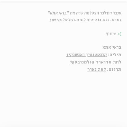
ענבר דורלכר הצטלמה שרה את "בואי אמא"
וזכתה בזוג כרטיסים למופע של שלומי שבן
שיתוף
בואי אמא
מילים:
קונסטנטין ואנשנקין
לחן:
אדוארד קולמנובסקי
תרגום:
לאה נאור