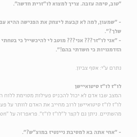
"טוב, סימה עזבה. צריך למצוא לו"זרית חדשה".
- "שמעון, למה לא קבעת ליצחק את הפגישה ההיא עם
שלך?".
- "אני לו"זר??? אני??? מוטב לי להיכשייל כי בטחתי
הזדמנויות כי חשדתי בהם!".
נתרם ע"י: אסף צביון.
לו"ז לו"ז סיטואיישן
המצב שבו אדם לא יכול להכניס פעילות מסוימת ללוח ה
לו"ז לו"ז סיטואיישן לרוב מחייב את האדם לוותר על פ
מהשתיים. ניתן גם לקצר ל"לו"ז לו"ז". פראפרזה על "Lose-Lose Situation".
- "אחי אתה בא למסיבת ניינטיז במוצ"ש?".