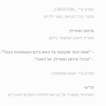
נתרם ע"י _LiBERTiNE_.
מקור: ככל הנראה, ספר ילדים.
מיומן ומנוילן
תאריך חשוב שנשמר ביומן.
- "אתה זוכר שקבענו על האש ביום העצמאות הבא?".
- "ברור! מיומן ומנוילן. אל דאגה".
נתרם ע"י: rotembrown.
לוּ"זר
האחראי במשרד על קביעת לוחות הזמנים לעובדים.