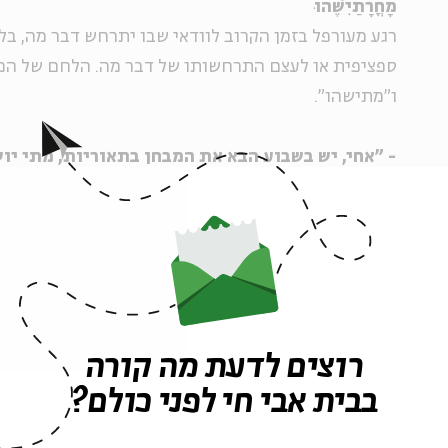
מָחֳרָתַיִשֶׁהוּ
רגע מעורפל בזמן הקרוב לוודאי שבו יתרחש דבר מה, בל
ספציפית או לעצם התרחשותו של דבר מה. הלחם של המ
ו"מתישהו".
- "אחי, יש בשבוע הבא את המבחן בתאוריות, מתי יו
- "בסדר… מחרתישהו".
נתרם ע"י: אביתר חלימי.
מקור: אביתר חלימי.
שֶשֶבַע דקות
רוצים לדעת מה קורה
הערכה כללית של הזמן שייקח לעשות משהו, שניתנת 
בבית אבי חי לפני כולם?
דקות). כאשר לנשאל אין מושג כמה זמן ייקח לו והוא לא