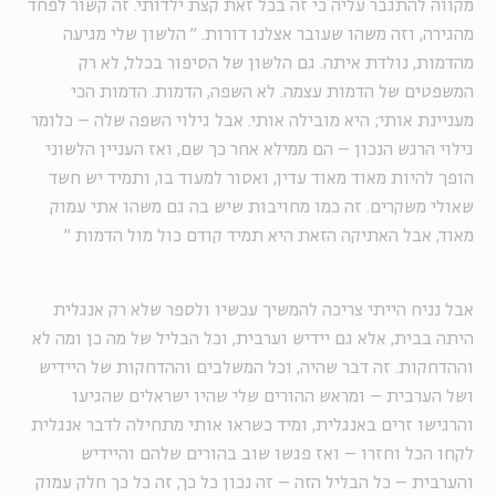
מקווה להתגבר עליה כי זה בכל זאת קצת ילדותי. זה קשור לפחד
מהגירה, וזה משהו שעובר אצלנו דורות.
"
הלשון שלי מגיעה
מהדמות, נולדת איתה. גם הלשון של הסיפור בכלל, לא רק
המשפטים של הדמות עצמה. לא השפה, הדמות. הדמות הכי
מעניינת אותי; היא מובילה אותי. אבל גילוי השפה שלה – כלומר
גילוי הרגש הנכון – הם ממילא אחר כך שם, ואז העניין הלשוני
הופך להיות מאוד מאוד עדין, ואסור למעוד בו, ותמיד יש חשד
שאולי משקרים. זה כמו מחויבות שיש בה גם משהו אתי עמוק
מאוד, אבל האתיקה הזאת היא תמיד קודם כול מול הדמות
"
אבל נניח הייתי צריכה להמשיך עכשיו ולספר שלא רק אנגלית
היתה בבית, אלא גם יידיש וערבית, וכל הבליל של מה כן ומה לא
וההדחקות. זה דבר שהיה, וכל המשלבים וההדחקות של היידיש
ושל הערבית – ומראש ההורים שלי שהיו ישראלים שהגיעו
והרגישו זרים באנגלית, ומיד כשראו אותי מתחילה לדבר אנגלית
לקחו הכל וחזרו – ואז פגשו שוב בהורים שלהם והיידיש
והערבית – כל הבליל הזה – זה נכון כל כך, זה כל כך חלק עמוק