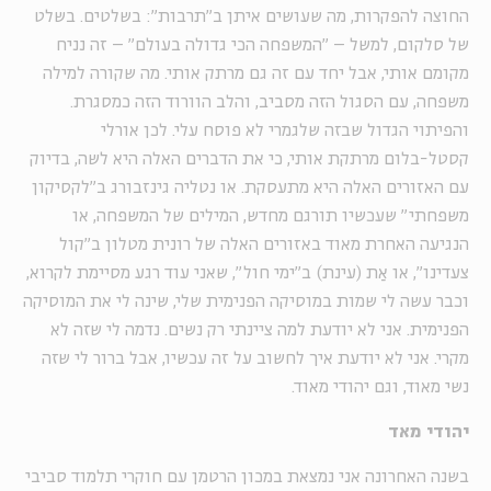
החוצה להפקרות, מה שעושים איתן ב"תרבות": בשלטים. בשלט
של סלקום, למשל – "המשפחה הכי גדולה בעולם" – זה נניח
מקומם אותי, אבל יחד עם זה גם מרתק אותי. מה שקורה למילה
משפחה, עם הסגול הזה מסביב, והלב הוורוד הזה כמסגרת.
והפיתוי הגדול שבזה שלגמרי לא פוסח עלי. לכן אורלי
קסטל-בלום מרתקת אותי, כי את הדברים האלה היא לשה, בדיוק
עם האזורים האלה היא מתעסקת. או נטליה גינזבורג ב"לקסיקון
משפחתי" שעכשיו תורגם מחדש, המילים של המשפחה, או
הנגיעה האחרת מאוד באזורים האלה של רונית מטלון ב"קול
צעדינו", או אַת (עינת) ב"ימי חול", שאני עוד רגע מסיימת לקרוא,
וכבר עשה לי שמות במוסיקה הפנימית שלי, שינה לי את המוסיקה
הפנימית. אני לא יודעת למה ציינתי רק נשים. נדמה לי שזה לא
מקרי. אני לא יודעת איך לחשוב על זה עכשיו, אבל ברור לי שזה
נשי מאוד, וגם יהודי מאוד.
יהודי מאד
בשנה האחרונה אני נמצאת במכון הרטמן עם חוקרי תלמוד סביבי