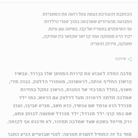
הכותבת והעורכת נעמה צאל רואה את המשכיות
התנועה מהציורים ששרבטה בתוך ספרי הילדות
עד הסימונים בספריו של קנז. בשיחה עם עינת
יקיר היא מתחקה אחר קו ישר שקושר בין שתיקה,
תשוקה, פירוק והפריה
שיתוף
מלכה החלה לצבוע את קירות המחסן שלו בוָרוֹד. עכשיו
הֶרשוֹן החליף אותה, לראשונה, מאחורי הדלפק. גבוה מדי,
חשוף, בחלל המרכזי של החנות, הרשון נתקל בחזיות
שמלכה תלתה לראווה מעל לדלפק עם הראש; כמו ילד
מגודל הוא עומד שם עכשיו, הוא חשב, מביט סביבו, נעוץ
שם כמו קוץ: ילד מגודל; ילד מגודל שמצפה לבוחן פתע,
ורק מייחל בשקט שעד שמלכה תחזור, לא תיכנס אף לקוחה.
מתי כל זה התחיל לתפוס תאוצה: לפני שבועיים הגיע החבר