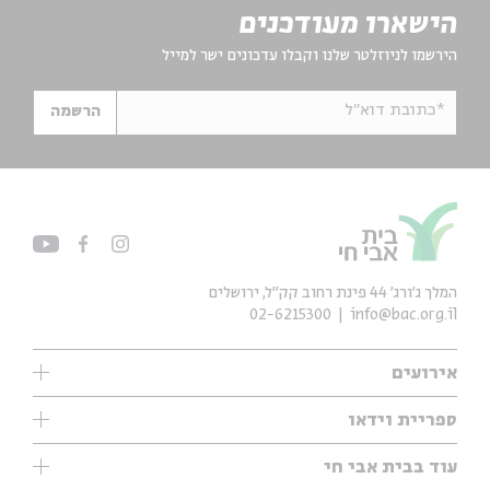
הישארו מעודכנים
הירשמו לניוזלטר שלנו וקבלו עדכונים ישר למייל
*כתובת דוא"ל
הרשמה
המלך ג'ורג' 44 פינת רחוב קק״ל, ירושלים
02-6215300
info@bac.org.il
אירועים
עיון
ספריית וידאו
אנגלית
ילדים
שיעורי בוקר
עוד בבית אבי חי
מוזיקה
מיוחדים