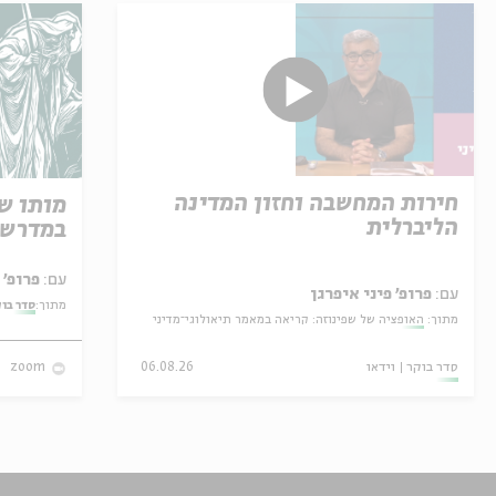
חירות המחשבה וחזון המדינה
מותו ש
הליברלית
במדרש 
עם:
פרופ' אביגדור שנאן
עם:
פרופ' פיני איפרגן
מתוך:
סדר בו
מתוך:
האופציה של שפינוזה: קריאה במאמר תיאולוגי־מדיני
סדר בוקר
וידאו
06.08.26
zoom