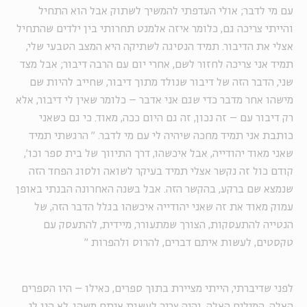
עם מי לדבר; אולי העדפתי להמשיך לשתוק אבל הוא התחיל
והייתי צריכה גם, כלומר איזה אלמנט תחרותי בין ילדים שהתחיל
אצלי את הדיבור. תמיד הנסיגה לשתיקה היא המצב הטבעי שלי,
תמיד אני צריכה לחזור לשם, אחרי יום עם הרבה דיבור; אבל מצד
שני, הדבר הזה של דיבור שנולד מתוך דיבור, שחייב להיות שם
מישהו אחר מדבר כדי שגם אני אדבר – כלומר שאין לי דיבור, אלא
רק דיבור עם – זה נכון, זה גם היום ככה, מאוד. כי גם כשאני
כותבת אני תמיד מחכה שיהיה לי עם מי לדבר.
"
הרגשתי תמיד
שאני מאוד יהודייה, אבל איכשהו, דרך התיווך של בית ספר וכו',
קודם כול זה נקשר אצלי תמיד בעיקר לשואה ולסוג הפחד הזה
שנמצא שם ברקע, בהקשר הזה. אבל בשנה האחרונה הבנתי באופן
עמוק מאוד את זה שאני יהודייה איכשהו בגלל הדבר הזה, של
הנטייה להתעסקות, הצורך שמתעורר, מיידית, להתעסק עם
טקסטים, לעשות איתם דברים, להרוס ולהפרות
"
לפני שדיברתי, הייתי מציירת בתוך ספרים, כאילו – היו הספרים
האלה, המילים האלה, והיה צריך לעשות איתם משהו. לא היו לי