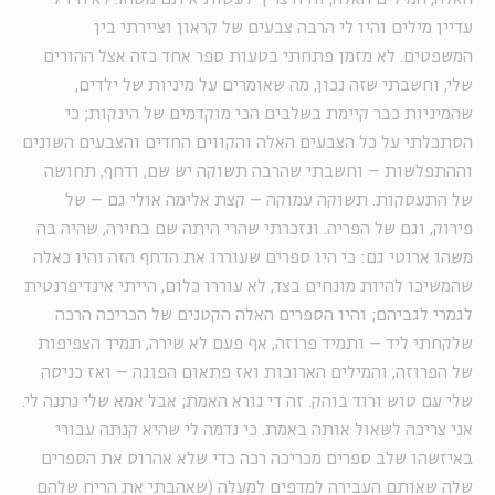
עדיין מילים והיו לי הרבה צבעים של קראון וציירתי בין
המשפטים. לא מזמן פתחתי בטעות ספר אחד כזה אצל ההורים
שלי, וחשבתי שזה נכון, מה שאומרים על מיניות של ילדים,
שהמיניות כבר קיימת בשלבים הכי מוקדמים של הינקות; כי
הסתכלתי על כל הצבעים האלה והקווים החדים והצבעים השונים
וההתפלשות – וחשבתי שהרבה תשוקה יש שם, ודחף, תחושה
של התעסקות. תשוקה עמוקה – קצת אלימה אולי גם – של
פירוק, וגם של הפריה. ונזכרתי שהרי היתה שם בחירה, שהיה בה
משהו ארוטי גם: כי היו ספרים שעוררו את הדחף הזה והיו כאלה
שהמשיכו להיות מונחים בצד, לא עוררו כלום, הייתי אינדיפרנטית
לגמרי לגביהם; והיו הספרים האלה הקטנים של הכריכה הרכה
שלקחתי ליד – ותמיד פרוזה, אף פעם לא שירה, תמיד הצפיפות
של הפרוזה, והמילים הארוכות ואז פתאום הפוגה – ואז כניסה
שלי עם טוש ורוד בוהק. זה די נורא האמת; אבל אמא שלי נתנה לי.
אני צריכה לשאול אותה באמת. כי נדמה לי שהיא קנתה עבורי
באיזשהו שלב ספרים מכריכה רכה כדי שלא אהרוס את הספרים
שלה שאותם העבירה למדפים למעלה (שאהבתי את הריח שלהם