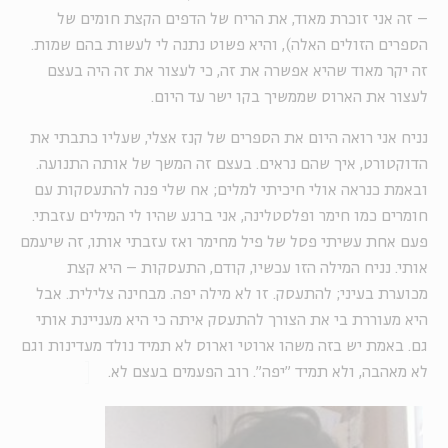
– זה אני זוכרת מאוד, את הריח של הדפים הקצת חומים של
הספרים הזולים האלה), והיא פשוט נתנה לי לעשות בהם שמות.
זה יקר מאוד שהיא אפשרה את זה, כי לעצור את זה היה בעצם
לעצור את הארוס שממשיך בקו ישר עד היום.
נניח אני רואה היום את הספרים של קנז אצלי, שעליו כתבתי את
הדוקטורט, איך שהם נראים. בעצם זה המשך של אותה התנועה.
ובאמת כנראה אולי חיכיתי למלים; אח שלי פנה להתעסקות עם
חומרים כמו חימר ופלסטלינה, אני ברגע שהיו לי המילים עזבתי.
פעם אחת עשיתי פסל של פיל מחימר ואז עזבתי אותו, זה שיעמם
אותי. נניח המילה הזו עכשיו, קודם, התעסקות – היא קצת
מכוערת בעיני; להתעסק. זו לא מילה יפה. מבחינה צלילית. אבל
היא מעוררת בי את הצורך להתעסק איתה כי היא מעניינת אותי
גם. באמת יש בזה משהו ארוטי וארוס לא תמיד נולד מעדינות וגם
לא מאהבה, ולא תמיד "יפה". רוב הפעמים בעצם לא.