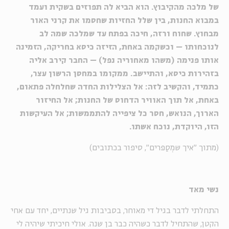
של מלכה מהקיבוץ. הוא הביא לה תפוזים בשקית ועמד
במבוא החנות, בין שלל החזיות שחסמו את קרני האור
מבחוץ. שחוח ורזה, חיכה בפתח עד שמלכה שמה לב
לנוכחותו – וכשקמה באחת, הזיזה כיסא בחריקה, הזמינה
אותו פנימה (משהו מאחוריה נפל) – החבר קירב אליה
בזהירות כיסא, והתיישב. ממקומו במחסן הרשון עצר,
כתמיד, והקשיב לזה: אל הצלילות החדה שחלחלה פתאום,
באחת, אל תוך האוויר הדחוס של החנות; אל החיזור
הארוך, הנואש, חסר כל ציפייה להתממשות; אל העיקשות
הזו, היוקדת, נוכח אשתו.
(מתוך "איך שמְסַפּרים", סיפור בכתובים)
נשי מאד
התחלתי לדבר בגיל די מאוחר, בסביבות גיל שנתיים, יחד עם אחי
הקטן, שהתחיל לדבר כשהיה כבר בן שנה. אולי חיכיתי שיהיה לי