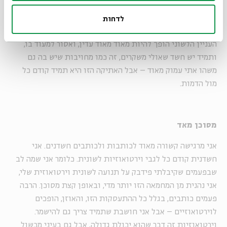
בכלל, לא רק המשפטים של הדמות עצמה. לא השפה, הדמות,
הדמות הכי מעניינת אותי, היא מובילה אותי. אבל גילוי השפה
לדחות
שלה – כלומר גילוי הרגש הנכון – הם ממילא אחר כך שם, ואז
העניין הלשוני הופך להיות מאוד מאוד עדין, ואסור למעוד בו,
ותמיד יש חשד שאולי משקרים, זה כמו מחויבות שיש בה גם
משהו אתי עמוק מאוד – אבל האתיקה הזו היא תמיד קודם כל
מול הדמות.
מסוכן מאד
אני מרגישה קשורה מאוד לכותבות ולכותבים חשדנים. אני
חשדנית קודם כל לגבי וירטואוזיות לשונית. כלומר אני שמה לב
שבפעמים שקיבלתי פידבק על תנועה לשונית וירטואוזית שלי,
אני נהנית מן המחמאה הזו יותר מדי, ובאופן קצת מסוכן. הרבה
פעמים כותבים, בגלל כל ההתעסקות הזו, והאוזן, הופכים
לוירטואוזיים – אבל אני חושבת שתמיד צריך גם להישמר.
וירטואוזיות זה דבר שהוא יכולת גדולה, אבל גם בעיני מכשול