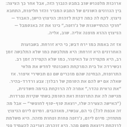
ארוכות מלפגוש שוב במבט הנבוך הזה, אבל אחר כך הציצה:
בין הגוונים השונים של המבט המכיר והזר חליפות, התחבא
ניצוץ. לקח לה כמה דקות לזהות: הניצוץ הישן, האבוד –
"חוקי ההתיישנות של ג'וזפה," כינו את זה באנסמבל –
הניצוץ ההוא מופנה אליה. שוב, אליה.
אז זה באמת כמו ירח דבש; כי היא זורחת. בשבועות
האחרונים היא זורחת: היא מתלבשת כמו שלא התלבשה זמן
רב, היא מקפידה על האיפור, כמו שלא הקפידה זמן רב.
וכשירדה אל בית המרקחת השכונתי לחדש את מלאי
התרופות, הבחינה שהם מוכרים שם גם תכשירי איפור. אז
שאלה אם יש להם את הסומק של רבלון: צבע ורדרד-בהיר.
"את נראית נהדר," אמרה לה הרוקחת בנימה חשדנית,
מגישה לה את התרופות ואת הסומק בשתי שקיות נפרדות.
("האישה הצעירה שלו, יוצאת סוף-סוף לחופשי" – אבל מה
זה אכפת לה?) כי הם, עכשיו, מאוהבים. ומיום ליום הניצוץ
מתחזק: מיום ליום, ג'וזפה פחות ופחות מזהה. היא משלמת
לרוקחת ויוצאת משם מהר. היא זוהרת; וצריכה להעמיד פני