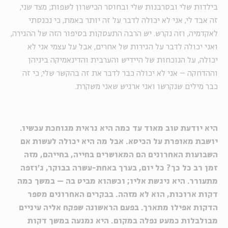
בילדות שלי ובסרבנות שלי ובחוסר הכישרון לשפות; מצד שני,
זה אבד לי, אני לא יכולה לדבר על זה יותר באמת, כי נכנסתי
לאקדמיה, וזה נקרש. יש הרבה התעסקות בסיפור הזה של ההגירה,
ואני יכולה לדבר על הגירות של אחרים, אבל על עצמי אני לא
יכולה, על הנוכחות של היידיש והערבית והדינאמיקה ביניהן
וההדחקה – אני לא יכולה כבר לדבר את זה בהקשר שלי, כי זה
כבר מילים שנקרשו ואני ארגיש שאני משקרת.
היא יודעת טוב מאוד עד כמה היא נראית מגוחכת עכשיו.
יושבת מאופרת על הכיסא. אבל מה היא יכולה לעשות אם
השבועות האחרונים הם המאושרים בחייה, בחייהם, מזה
זמן רב כל כך? כל יום, בערך באחת-עשרה בבוקר, ג'וזפה
מתעורר. היא ניגשת אליו; וכשהוא מביט בה – במשך כמה
דקות ארוכות, הוא לא מזהה. בבקרים האחרונים מספר
הדקות אפילו מתארך. בפעם הראשונה שפקח אליה עיניים
מבולבלות כמעט נפלה במקום. היא נמנעה במשך דקות