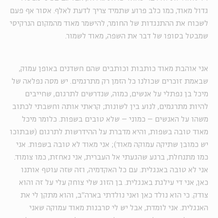
גדול מאוד, כמו כלב פרוע שתמיד צריך לדעת לאלף. אסור אף פעם
לשכוח את ההתנגדות של החומר, להישמר מאוד מהמקום הנרקיסי
שמבטל בסופו של דבר את השפה, מאוד לשמור.
אני אוהבת מאוד כותבות וכותבים שהם חשדנים באופן עמוק,
שבאמת זוכרים שכולנו כל הזמן רק מתרגמים. יש מסה נפלאה של
מיכל בן נפתלי על אנשים, כמוה, שנדרשים לתרגום, שחייבים
להיות מתרגמים, לנוע בין לשונות; קראתי אותה וחשבתי לכתוב
משהו על האנשים – כמוני – שלא טובים בשפות. כלומר מיכל
מאוד טובה בשפות, והיא מדברת על ההידרשות לתרגום (שבתוכו
יש כמובן שתיקה עמוקה מאוד); אני מאוד לא טובה בשפות. אני
כמו מתנחלת, ברגע שהגעתי אל העברית, אני נאחזת, כמו צומוד.
אני לא טובה באנגלית. עם כל האקדמיה, וזה שזה עוטף אותנו
כאן, אני די עילגת באנגלית. בן הזוג שלי צוחק עלי על זה והוא
צודק. כי הוא נולד כאן ואני נולדתי בארה"ב, והוא מתקן לי את
האנגלית. אני לומדת, אבל יש לי סרבנות מאוד עמוקה שאני