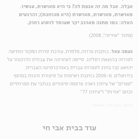
אבֵלה. אבל מה זה אכפת לה? כי היא מאושרת, עכשיו.
מאושרת, מאושרת, מאושרת (היא מגוחכת); והרגעים
האלה: כמו מתנה מאהוב יקר שעומד לנסוע רחוק.
(מתוך "אחיזה", 2008).
נעמה צאל.
כותבת פרוזה, מלמדת, עורכת סדרת המקור החדשה
לפרוזה בהוצאת רסלינג. סיימה לאחרונה את עבודת הדוקטור על
יהושע קנז בחוג לספרות עברית באוניברסיטה העברית
בירושלים. מ-2006 כותבת רשימות על סיפורת והגות במוסף
"ספרים" של עיתון הארץ. פרסמה סיפורים בכתבי עת ספרותיים
ובהם "אורות" ו"עיתון 77".
תגיות:
עינת יקיר
לשונות
עוד בבית אבי חי